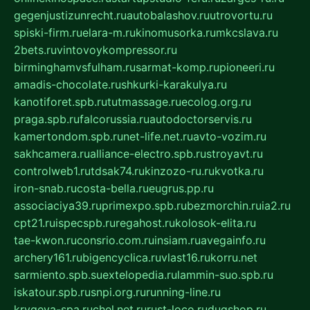
gegenjustizunrecht.ru
autobalashov.ru
utrovortu.ru
spiski-firm.ru
elara-m.ru
kinomusorka.ru
mkcslava.ru
2bets.ru
vintovoykompressor.ru
birminghamvsfulham.ru
sarmat-komp.ru
pioneeri.ru
amadis-chocolate.ru
shkurki-karakulya.ru
kanotiforet.spb.ru
tutmassage.ru
ecolog.org.ru
praga.spb.ru
falcorussia.ru
autodoctorservis.ru
kamertondom.spb.ru
net-life.net.ru
avto-vozim.ru
sakhcamera.ru
alliance-electro.spb.ru
stroyavt.ru
controlweb1.ru
tdsak74.ru
kinzozo-ru.ru
kvotka.ru
iron-snab.ru
costa-bella.ru
eugrus.pp.ru
associaciya39.ru
primexpo.spb.ru
bezmorchin.ru
ia2.ru
cpt21.ru
ispecspb.ru
regahost.ru
kolosok-elita.ru
tae-kwon.ru
consrio.com.ru
insiam.ru
avegainfo.ru
archery161.ru
bigencyclica.ru
vlast16.ru
korru.net
sarmiento.spb.su
extelopedia.ru
lammin-suo.spb.ru
iskatour.spb.ru
snpi.org.ru
running-line.ru
krygeva-spa.ru
chel.net.ru
rust-loco.ru
dugshop.ru