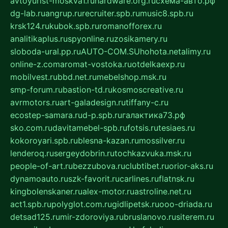
avtoyurist-moskva1.ru
hardware.org.ru
схема-авто.рф
dg-lab.ru
angrup.ru
recruiter.spb.ru
music8.spb.ru
krsk124.ru
kubok.spb.ru
romanofforex.ru
analitikaplus.ru
spyonline.ru
zosikamery.ru
sloboda-ural.pp.ru
AUTO-COM.SU
hohota.net
alimy.ru
online-z.com
aromat-vostoka.ru
otdelkaexp.ru
mobilvest.ru
bbd.net.ru
mebelshop.msk.ru
smp-forum.ru
bastion-td.ru
kosmoscreative.ru
avrmotors.ru
art-galadesign.ru
tiffany-c.ru
ecostep-samara.ru
d-p.spb.ru
галактика73.рф
sko.com.ru
davitamebel-spb.ru
fotsis.ru
tesiaes.ru
kokoroyari.spb.ru
blesna-kazan.ru
mossilver.ru
lenderoq.ru
sergeydobrin.ru
tochkazvuka.msk.ru
people-of-art.ru
bezzubova.ru
clubtibet.ru
orior-aks.ru
dynamoauto.ru
szk-favorit.ru
carlines.ru
flatnsk.ru
kingbolenskaner.ru
alex-motor.ru
astroline.net.ru
act1.spb.ru
polyglot.com.ru
gidlipetsk.ru
ooo-driada.ru
detsad125.ru
mir-zdoroviya.ru
bruslanovo.ru
siterem.ru