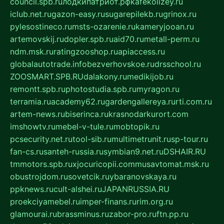
council.spb.ru
лодкипатриот.рф
kafekolizey.ru
iclub.net.ru
gazon-easy.ru
sugarepilekb.ru
grinox.ru
pylesostineco.ru
msts-ozarenie.ru
kameryjooan.ru
artemovskij.ru
dopler.spb.ru
aid70.ru
metall-perm.ru
ndm.msk.ru
ratingzooshop.ru
apiaccess.ru
globalautotrade.info
bezverhovskoe.ru
drsschool.ru
ZOOSMART.SPB.RU
dalakony.ru
medikijob.ru
remontt.spb.ru
photostudia.spb.ru
myragon.ru
terramia.ru
academy62.ru
gardengallereya.ru
rti.com.ru
artem-news.ru
biserinca.ru
krasnodarkurort.com
imshowtv.ru
mebel-v-tule.ru
mobtopik.ru
pcsecurity.net.ru
tool-sib.ru
multimetrunit.ru
sp-tour.ru
fan-cs.ru
santeh-russia.ru
symbian9.net.ru
DSHAIR.RU
tmmotors.spb.ru
xjocuricopii.com
musavtomat.msk.ru
obustrojdom.ru
sovetcik.ru
ybaranovskaya.ru
ppknews.ru
cult-alshei.ru
JAPANRUSSIA.RU
proekciyamebel.ru
imper-finans.ru
rim.org.ru
glamourai.ru
brassminus.ru
zabor-pro.ru
ftn.pp.ru