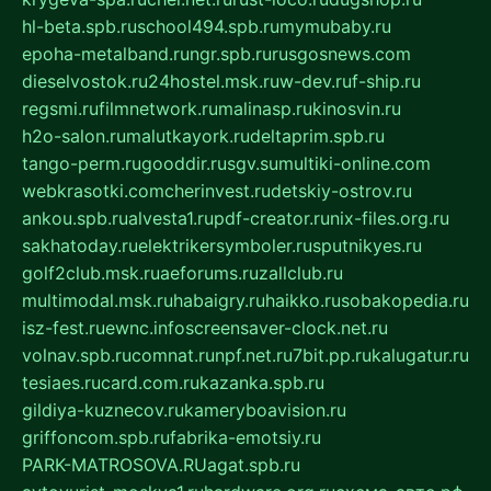
hl-beta.spb.ru
school494.spb.ru
mymubaby.ru
epoha-metalband.ru
ngr.spb.ru
rusgosnews.com
dieselvostok.ru
24hostel.msk.ru
w-dev.ru
f-ship.ru
regsmi.ru
filmnetwork.ru
malinasp.ru
kinosvin.ru
h2o-salon.ru
malutkayork.ru
deltaprim.spb.ru
tango-perm.ru
gooddir.ru
sgv.su
multiki-online.com
webkrasotki.com
cherinvest.ru
detskiy-ostrov.ru
ankou.spb.ru
alvesta1.ru
pdf-creator.ru
nix-files.org.ru
sakhatoday.ru
elektrikersymboler.ru
sputnikyes.ru
golf2club.msk.ru
aeforums.ru
zallclub.ru
multimodal.msk.ru
habaigry.ru
haikko.ru
sobakopedia.ru
isz-fest.ru
ewnc.info
screensaver-clock.net.ru
volnav.spb.ru
comnat.ru
npf.net.ru
7bit.pp.ru
kalugatur.ru
tesiaes.ru
card.com.ru
kazanka.spb.ru
gildiya-kuznecov.ru
kameryboavision.ru
griffoncom.spb.ru
fabrika-emotsiy.ru
PARK-MATROSOVA.RU
agat.spb.ru