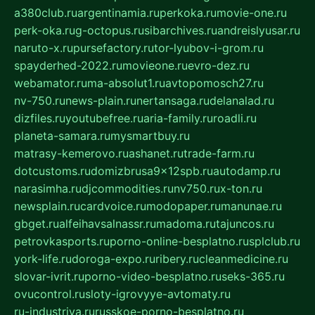
a380club.ru
argentinamia.ru
perkoka.ru
movie-one.ru
perk-oka.ru
g-octopus.ru
sibarchives.ru
andreislyusar.ru
naruto-x.ru
pursefactory.ru
tor-lyubov-i-grom.ru
spayderhed-2022.ru
movieone.ru
evro-dez.ru
webamator.ru
ma-absolut1.ru
avtopomosch27.ru
nv-750.ru
news-plain.ru
nertansaga.ru
delanalad.ru
dizfiles.ru
youtubefree.ru
aria-family.ru
roadli.ru
planeta-samara.ru
mysmartbuy.ru
matrasy-kemerovo.ru
ashanet.ru
trade-farm.ru
dotcustoms.ru
domizbrusa9x12spb.ru
autodamp.ru
narasimha.ru
djcommodities.ru
nv750.ru
x-ton.ru
newsplain.ru
cardvoice.ru
modopaper.ru
manunae.ru
gbget.ru
alfeihavsalnassr.ru
madoma.ru
tajuncos.ru
petrovkasports.ru
porno-online-besplatno.ru
splclub.ru
york-life.ru
doroga-expo.ru
ribery.ru
cleanmedicine.ru
slovar-ivrit.ru
porno-video-besplatno.ru
seks-365.ru
ovucontrol.ru
sloty-igrovyye-avtomaty.ru
ru-industriya.ru
russkoe-porno-besplatno.ru