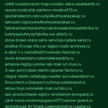
cs68.ru
vladivostok-map.ru
video-seks.ru
bankaribi.ru
raszar.ru
vskrytie-zamkov-moskva113.ru
lipetsktelecom.ru
tovudyi4kuhnyanazakaz.ru
seksuzb.ru
guzywia4kuhnyanazakaz.ru
fabrikaofabrikaokuhny.ru
kuhnyaekuhnyaafabrika.ru
kuhnyaykuhnyayfabrika.ru
e-abis1c.ru
store-brawl-stars.ru
kts-services.ru
dark-sand.ru
sindika-01.ru
sp-life.ru
x-legion.ru
sib-archives.ru
e-abis-1-c.ru
sindika01.ru
venda-festival.ru
store-brawlstars.ru
dooraleksandria.ru
antenna-highly.ru
mine-lab-msk.ru
1-mus.ru
3-sex-porn.ru
ban-damn.ru
purse-factory.ru
viagra-tablet.ru
fasbags.ru
adler-jun.ru
bandamn.ru
fincontech.ru
3sexporn.ru
1mus.ru
darksand.ru
rebus-toys.ru
minelab-msk.ru
rtdco.ru
seo-prodvizhenie-sajtov-stroitelnyh-kompanij.ru
card-voice.ru
rulonnyygazon177.ru
snow-guard.ru
domizbrusa-9x12spb.ru
demaholding.ru
aalse.ru