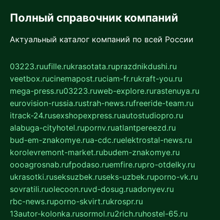
Полный справочник компаний
Актуальный каталог компаний по всей России
03223.ru
ufille.ru
krasotata.ru
prazdnikdushi.ru
veetbox.ru
cinemapost.ru
ciam-fr.ru
kraft-you.ru
mega-press.ru
03223.ru
web-explore.ru
rastenuya.ru
eurovision-russia.ru
strah-news.ru
freeride-team.ru
itrack-24.ru
sexshopexpress.ru
autostudiopro.ru
alabuga-cityhotel.ru
pornv.ru
atlantpereezd.ru
bud-em-znakomye.ru
a-cdc.ru
elektrostal-news.ru
korolevremont-market.ru
budem-znakomye.ru
oooagrosnab.ru
fpodaso.ru
emfire.ru
pro-otdelky.ru
ukrasotki.ru
seksuzbek.ru
seks-uzbek.ru
porno-vk.ru
sovratili.ru
olecoon.ru
vd-dosug.ru
adonyev.ru
rbc-news.ru
porno-skvirt.ru
krospr.ru
13autor-kolonka.ru
sormol.ru
2rich.ru
hostel-65.ru