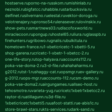
hostserve.ru
porno-na-russkom.ru
mishinlab.ru
neznobi.ru
bigfatcc.ru
habble.ru
starbucksvia.ru
delfinet.ru
silvernano.ru
elestal.ru
vektor-doroga.ru
velotrenajery.ru
pronso54.ru
lenasever.ru
lovinskix.ru
show-pets.ru
smartnews03.ru
discofoxworld.ru
miraclecoon.ru
pongup.ru
hostel65.ru
liura.ru
glasspb.ru
firehunters.ru
gribowo.ru
gnalis.ru
bulkitula.ru
hometown-france.ru
1-xbeticricetc-1-xbetti-5.ru
shop-garena.ru
cricetc-1-xbetr-1-xbetcc-2.ru
one-life-story.ru
top-halyava.ru
accounts112.ru
poka-vse-doma-2.ru
3-d-file.ru
hahahaharms.ru
g2012.ru
tst-1.ru
shaggy-cat.ru
opsmgr.ru
ev-gallery.ru
g-2012.ru
ops-mgr.ru
accounts-112.ru
csm-demo.ru
poka-vse-doma2.ru
airgungames.ru
allseo-host.ru
tehosmotre.ru
varieta-yug.ru
cricetc1xbetr1xbetcc2.ru
raytor-d.ru
atillagunn.ru
3d-file.ru
1xbeticricetc1xbetti5.ru
uafoot-statti.ru
e-abis1c.ru
store-brawl-stars.ru
kts-services.ru
dark-sand.ru