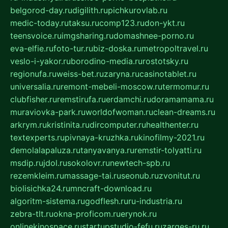
belgorod-day.ru
digilith.ru
pichkurovlab.ru
medic-today.ru
taksu.ru
comp123.ru
don-ykt.ru
teensvoice.ru
imgsharing.ru
domashnee-porno.ru
eva-elfie.ru
foto-tur.ru
biz-doska.ru
metropoltravel.ru
veslo-i-yakor.ru
borodino-media.ru
rostotsky.ru
regionufa.ru
weiss-bet.ru
zaryna.ru
casinotablet.ru
universalia.ru
remont-mebeli-moscow.ru
termomur.ru
clubfisher.ru
remstirufa.ru
erdamchi.ru
doramamama.ru
muraviovka-park.ru
worldofwoman.ru
clean-dreams.ru
arkrym.ru
kristinita.ru
dircomputer.ru
healthenter.ru
textexperts.ru
pivnaya-kruzhka.ru
kinofilmy-2021.ru
demolalapaluza.ru
tanyavanya.ru
remstir-tolyatti.ru
msdip.ru
jdol.ru
sokolovr.ru
newtech-spb.ru
rezemkleim.ru
massage-tai.ru
seonub.ru
zvonitut.ru
biolisichka24.ru
mncraft-download.ru
algoritm-sistema.ru
godflesh.ru
ru-industria.ru
zebra-tlt.ru
okna-proficom.ru
erynok.ru
onlinekinospace.ru
startupstudio-fefu.ru
zarges-ru.ru