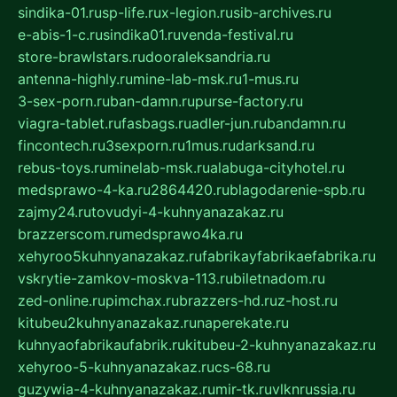
sindika-01.ru
sp-life.ru
x-legion.ru
sib-archives.ru
e-abis-1-c.ru
sindika01.ru
venda-festival.ru
store-brawlstars.ru
dooraleksandria.ru
antenna-highly.ru
mine-lab-msk.ru
1-mus.ru
3-sex-porn.ru
ban-damn.ru
purse-factory.ru
viagra-tablet.ru
fasbags.ru
adler-jun.ru
bandamn.ru
fincontech.ru
3sexporn.ru
1mus.ru
darksand.ru
rebus-toys.ru
minelab-msk.ru
alabuga-cityhotel.ru
medsprawo-4-ka.ru
2864420.ru
blagodarenie-spb.ru
zajmy24.ru
tovudyi-4-kuhnyanazakaz.ru
brazzerscom.ru
medsprawo4ka.ru
xehyroo5kuhnyanazakaz.ru
fabrikayfabrikaefabrika.ru
vskrytie-zamkov-moskva-113.ru
biletnadom.ru
zed-online.ru
pimchax.ru
brazzers-hd.ru
z-host.ru
kitubeu2kuhnyanazakaz.ru
naperekate.ru
kuhnyaofabrikaufabrik.ru
kitubeu-2-kuhnyanazakaz.ru
xehyroo-5-kuhnyanazakaz.ru
cs-68.ru
guzywia-4-kuhnyanazakaz.ru
mir-tk.ru
vlknrussia.ru