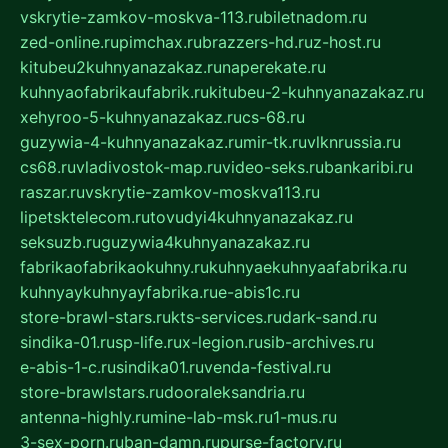
vskrytie-zamkov-moskva-113.ru
biletnadom.ru
zed-online.ru
pimchax.ru
brazzers-hd.ru
z-host.ru
kitubeu2kuhnyanazakaz.ru
naperekate.ru
kuhnyaofabrikaufabrik.ru
kitubeu-2-kuhnyanazakaz.ru
xehyroo-5-kuhnyanazakaz.ru
cs-68.ru
guzywia-4-kuhnyanazakaz.ru
mir-tk.ru
vlknrussia.ru
cs68.ru
vladivostok-map.ru
video-seks.ru
bankaribi.ru
raszar.ru
vskrytie-zamkov-moskva113.ru
lipetsktelecom.ru
tovudyi4kuhnyanazakaz.ru
seksuzb.ru
guzywia4kuhnyanazakaz.ru
fabrikaofabrikaokuhny.ru
kuhnyaekuhnyaafabrika.ru
kuhnyaykuhnyayfabrika.ru
e-abis1c.ru
store-brawl-stars.ru
kts-services.ru
dark-sand.ru
sindika-01.ru
sp-life.ru
x-legion.ru
sib-archives.ru
e-abis-1-c.ru
sindika01.ru
venda-festival.ru
store-brawlstars.ru
dooraleksandria.ru
antenna-highly.ru
mine-lab-msk.ru
1-mus.ru
3-sex-porn.ru
ban-damn.ru
purse-factory.ru