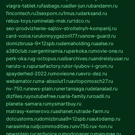
viagra-tablet.ru
fasbags.ru
adler-jun.ru
bandamn.ru
fincontech.ru
3sexporn.ru
1mus.ru
darksand.ru
rebus-toys.ru
minelab-msk.ru
rtdco.ru
seo-prodvizhenie-sajtov-stroitelnyh-kompanij.ru
card-voice.ru
rulonnyygazon177.ru
snow-guard.ru
domizbrusa-9x12spb.ru
demaholding.ru
aalse.ru
a380club.ru
argentinamia.ru
perkoka.ru
movie-one.ru
perk-oka.ru
g-octopus.ru
sibarchives.ru
andreislyusar.ru
naruto-x.ru
pursefactory.ru
tor-lyubov-i-grom.ru
spayderhed-2022.ru
movieone.ru
evro-dez.ru
webamator.ru
ma-absolut1.ru
avtopomosch27.ru
nv-750.ru
news-plain.ru
nertansaga.ru
delanalad.ru
dizfiles.ru
youtubefree.ru
aria-family.ru
roadli.ru
planeta-samara.ru
mysmartbuy.ru
matrasy-kemerovo.ru
ashanet.ru
trade-farm.ru
dotcustoms.ru
domizbrusa9x12spb.ru
autodamp.ru
narasimha.ru
djcommodities.ru
nv750.ru
x-ton.ru
newsplain.ru
cardvoice.ru
modopaper.ru
manunae.ru