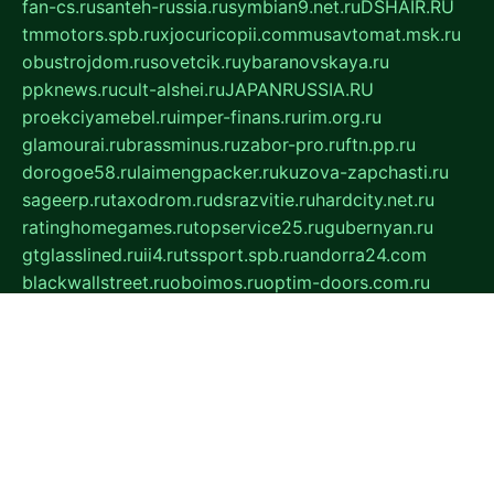
fan-cs.ru
santeh-russia.ru
symbian9.net.ru
DSHAIR.RU
tmmotors.spb.ru
xjocuricopii.com
musavtomat.msk.ru
obustrojdom.ru
sovetcik.ru
ybaranovskaya.ru
ppknews.ru
cult-alshei.ru
JAPANRUSSIA.RU
proekciyamebel.ru
imper-finans.ru
rim.org.ru
glamourai.ru
brassminus.ru
zabor-pro.ru
ftn.pp.ru
dorogoe58.ru
laimengpacker.ru
kuzova-zapchasti.ru
sageerp.ru
taxodrom.ru
dsrazvitie.ru
hardcity.net.ru
ratinghomegames.ru
topservice25.ru
gubernyan.ru
gtglasslined.ru
ii4.ru
tssport.spb.ru
andorra24.com
blackwallstreet.ru
oboimos.ru
optim-doors.com.ru
ikuch.ru
nycr.org.ru
npa21.ru
vremya-ch.spb.ru
desert000.ru
ivtorgi.ru
ifiori.ru
catalog-statei.ru
dcv.org.ru
spetsmaster174.ru
ipkameryhiseeu.ru
dum26.ru
ruspol.spb.ru
fr-opendp.ru
kam-solnyshko.ru
cheyenne-arapaho.ru
sevzapmetal.spb.ru
ted-lapidus.spb.ru
parasite-eliminator.ru
sigma-complete.ru
modernworld.ru
dama-moda.ru