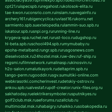
cpt21.ru
ispecspb.ru
regahost.ru
kolosok-elita.ru
tae-kwon.ru
consrio.com.ru
insiam.ru
avegainfo.ru
archery161.ru
bigencyclica.ru
vlast16.ru
korru.net
sarmiento.spb.su
extelopedia.ru
lammin-suo.spb.ru
iskatour.spb.ru
snpi.org.ru
running-line.ru
krygeva-spa.ru
chel.net.ru
rust-loco.ru
dugshop.ru
hl-beta.spb.ru
school494.spb.ru
mymubaby.ru
epoha-metalband.ru
ngr.spb.ru
rusgosnews.com
dieselvostok.ru
24hostel.msk.ru
w-dev.ru
f-ship.ru
regsmi.ru
filmnetwork.ru
malinasp.ru
kinosvin.ru
h2o-salon.ru
malutkayork.ru
deltaprim.spb.ru
tango-perm.ru
gooddir.ru
sgv.su
multiki-online.com
webkrasotki.com
cherinvest.ru
detskiy-ostrov.ru
ankou.spb.ru
alvesta1.ru
pdf-creator.ru
nix-files.org.ru
sakhatoday.ru
elektrikersymboler.ru
sputnikyes.ru
golf2club.msk.ru
aeforums.ru
zallclub.ru
multimodal.msk.ru
habaigry.ru
haikko.ru
sobakopedia.ru