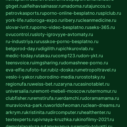
gbget.ru
alfeihavsalnassr.ru
madoma.ru
tajuncos.ru
petrovkasports.ru
porno-online-besplatno.ru
splclub.ru
york-life.ru
doroga-expo.ru
ribery.ru
cleanmedicine.ru
slovar-ivrit.ru
porno-video-besplatno.ru
seks-365.ru
ovucontrol.ru
sloty-igrovyye-avtomaty.ru
ru-industriya.ru
russkoe-porno-besplatno.ru
belgorod-day.ru
digilith.ru
pichkurovlab.ru
medic-today.ru
taksu.ru
comp123.ru
don-ykt.ru
teensvoice.ru
imgsharing.ru
domashnee-porno.ru
eva-elfie.ru
foto-tur.ru
biz-doska.ru
metropoltravel.ru
veslo-i-yakor.ru
borodino-media.ru
rostotsky.ru
regionufa.ru
weiss-bet.ru
zaryna.ru
casinotablet.ru
universalia.ru
remont-mebeli-moscow.ru
termomur.ru
clubfisher.ru
remstirufa.ru
erdamchi.ru
doramamama.ru
muraviovka-park.ru
worldofwoman.ru
clean-dreams.ru
arkrym.ru
kristinita.ru
dircomputer.ru
healthenter.ru
textexperts.ru
pivnaya-kruzhka.ru
kinofilmy-2021.ru
demolalapaluza.ru
tanyavanya.ru
remstir-tolyatti.ru