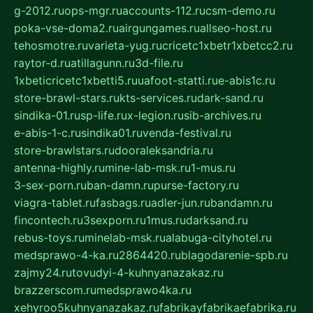
g-2012.ru
ops-mgr.ru
accounts-112.ru
csm-demo.ru
poka-vse-doma2.ru
airgungames.ru
allseo-host.ru
tehosmotre.ru
varieta-yug.ru
cricetc1xbetr1xbetcc2.ru
raytor-d.ru
atillagunn.ru
3d-file.ru
1xbeticricetc1xbetti5.ru
uafoot-statti.ru
e-abis1c.ru
store-brawl-stars.ru
kts-services.ru
dark-sand.ru
sindika-01.ru
sp-life.ru
x-legion.ru
sib-archives.ru
e-abis-1-c.ru
sindika01.ru
venda-festival.ru
store-brawlstars.ru
dooraleksandria.ru
antenna-highly.ru
mine-lab-msk.ru
1-mus.ru
3-sex-porn.ru
ban-damn.ru
purse-factory.ru
viagra-tablet.ru
fasbags.ru
adler-jun.ru
bandamn.ru
fincontech.ru
3sexporn.ru
1mus.ru
darksand.ru
rebus-toys.ru
minelab-msk.ru
alabuga-cityhotel.ru
medsprawo-4-ka.ru
2864420.ru
blagodarenie-spb.ru
zajmy24.ru
tovudyi-4-kuhnyanazakaz.ru
brazzerscom.ru
medsprawo4ka.ru
xehyroo5kuhnyanazakaz.ru
fabrikayfabrikaefabrika.ru