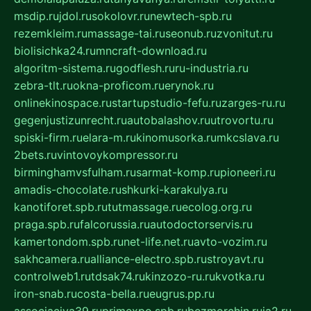
msdip.ru
jdol.ru
sokolovr.ru
newtech-spb.ru
rezemkleim.ru
massage-tai.ru
seonub.ru
zvonitut.ru
biolisichka24.ru
mncraft-download.ru
algoritm-sistema.ru
godflesh.ru
ru-industria.ru
zebra-tlt.ru
okna-proficom.ru
erynok.ru
onlinekinospace.ru
startupstudio-fefu.ru
zarges-ru.ru
gegenjustizunrecht.ru
autobalashov.ru
utrovortu.ru
spiski-firm.ru
elara-m.ru
kinomusorka.ru
mkcslava.ru
2bets.ru
vintovoykompressor.ru
birminghamvsfulham.ru
sarmat-komp.ru
pioneeri.ru
amadis-chocolate.ru
shkurki-karakulya.ru
kanotiforet.spb.ru
tutmassage.ru
ecolog.org.ru
praga.spb.ru
falcorussia.ru
autodoctorservis.ru
kamertondom.spb.ru
net-life.net.ru
avto-vozim.ru
sakhcamera.ru
alliance-electro.spb.ru
stroyavt.ru
controlweb1.ru
tdsak74.ru
kinzozo-ru.ru
kvotka.ru
iron-snab.ru
costa-bella.ru
eugrus.pp.ru
associaciya39.ru
primexpo.spb.ru
bezmorchin.ru
ia2.ru