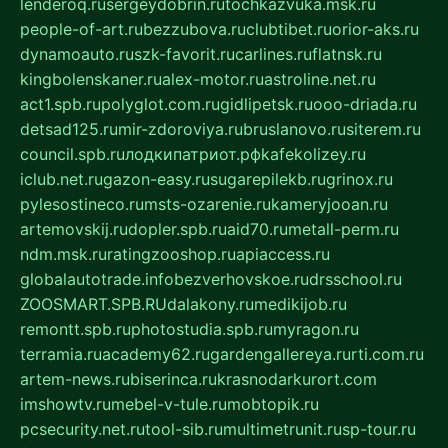
lenderoq.ru
sergeydobrin.ru
tochkazvuka.msk.ru
people-of-art.ru
bezzubova.ru
clubtibet.ru
orior-aks.ru
dynamoauto.ru
szk-favorit.ru
carlines.ru
flatnsk.ru
kingbolenskaner.ru
alex-motor.ru
astroline.net.ru
act1.spb.ru
polyglot.com.ru
gidlipetsk.ru
ooo-driada.ru
detsad125.ru
mir-zdoroviya.ru
bruslanovo.ru
siterem.ru
council.spb.ru
лодкипатриот.рф
kafekolizey.ru
iclub.net.ru
gazon-easy.ru
sugarepilekb.ru
grinox.ru
pylesostineco.ru
msts-ozarenie.ru
kameryjooan.ru
artemovskij.ru
dopler.spb.ru
aid70.ru
metall-perm.ru
ndm.msk.ru
ratingzooshop.ru
apiaccess.ru
globalautotrade.info
bezverhovskoe.ru
drsschool.ru
ZOOSMART.SPB.RU
dalakony.ru
medikijob.ru
remontt.spb.ru
photostudia.spb.ru
myragon.ru
terramia.ru
academy62.ru
gardengallereya.ru
rti.com.ru
artem-news.ru
biserinca.ru
krasnodarkurort.com
imshowtv.ru
mebel-v-tule.ru
mobtopik.ru
pcsecurity.net.ru
tool-sib.ru
multimetrunit.ru
sp-tour.ru