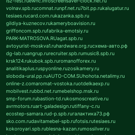
isz-fest.ru
ewnc.info
screensaver-clock.net.ru
volnav.spb.ru
comnat.ru
npf.net.ru
7bit.pp.ru
kalugatur.ru
tesiaes.ru
card.com.ru
kazanka.spb.ru
gildiya-kuznecov.ru
kameryboavision.ru
griffoncom.spb.ru
fabrika-emotsiy.ru
PARK-MATROSOVA.RU
agat.spb.ru
avtoyurist-moskva1.ru
hardware.org.ru
схема-авто.рф
dg-lab.ru
angrup.ru
recruiter.spb.ru
music8.spb.ru
krsk124.ru
kubok.spb.ru
romanofforex.ru
analitikaplus.ru
spyonline.ru
zosikamery.ru
sloboda-ural.pp.ru
AUTO-COM.SU
hohota.net
alimy.ru
online-z.com
aromat-vostoka.ru
otdelkaexp.ru
mobilvest.ru
bbd.net.ru
mebelshop.msk.ru
smp-forum.ru
bastion-td.ru
kosmoscreative.ru
avrmotors.ru
art-galadesign.ru
tiffany-c.ru
ecostep-samara.ru
d-p.spb.ru
галактика73.рф
sko.com.ru
davitamebel-spb.ru
fotsis.ru
tesiaes.ru
kokoroyari.spb.ru
blesna-kazan.ru
mossilver.ru