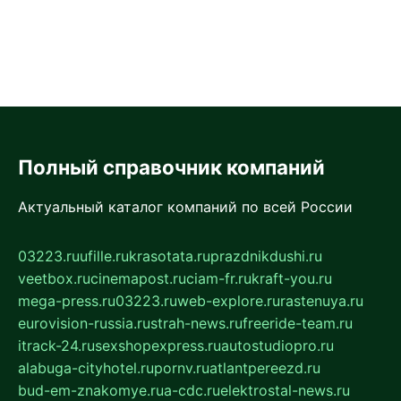
Полный справочник компаний
Актуальный каталог компаний по всей России
03223.ru
ufille.ru
krasotata.ru
prazdnikdushi.ru
veetbox.ru
cinemapost.ru
ciam-fr.ru
kraft-you.ru
mega-press.ru
03223.ru
web-explore.ru
rastenuya.ru
eurovision-russia.ru
strah-news.ru
freeride-team.ru
itrack-24.ru
sexshopexpress.ru
autostudiopro.ru
alabuga-cityhotel.ru
pornv.ru
atlantpereezd.ru
bud-em-znakomye.ru
a-cdc.ru
elektrostal-news.ru