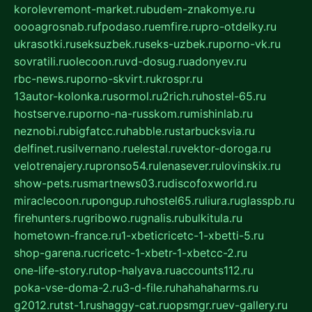
korolevremont-market.ru
budem-znakomye.ru
oooagrosnab.ru
fpodaso.ru
emfire.ru
pro-otdelky.ru
ukrasotki.ru
seksuzbek.ru
seks-uzbek.ru
porno-vk.ru
sovratili.ru
olecoon.ru
vd-dosug.ru
adonyev.ru
rbc-news.ru
porno-skvirt.ru
krospr.ru
13autor-kolonka.ru
sormol.ru
2rich.ru
hostel-65.ru
hostserve.ru
porno-na-russkom.ru
mishinlab.ru
neznobi.ru
bigfatcc.ru
habble.ru
starbucksvia.ru
delfinet.ru
silvernano.ru
elestal.ru
vektor-doroga.ru
velotrenajery.ru
pronso54.ru
lenasever.ru
lovinskix.ru
show-pets.ru
smartnews03.ru
discofoxworld.ru
miraclecoon.ru
pongup.ru
hostel65.ru
liura.ru
glasspb.ru
firehunters.ru
gribowo.ru
gnalis.ru
bulkitula.ru
hometown-france.ru
1-xbeticricetc-1-xbetti-5.ru
shop-garena.ru
cricetc-1-xbetr-1-xbetcc-2.ru
one-life-story.ru
top-halyava.ru
accounts112.ru
poka-vse-doma-2.ru
3-d-file.ru
hahahaharms.ru
g2012.ru
tst-1.ru
shaggy-cat.ru
opsmgr.ru
ev-gallery.ru