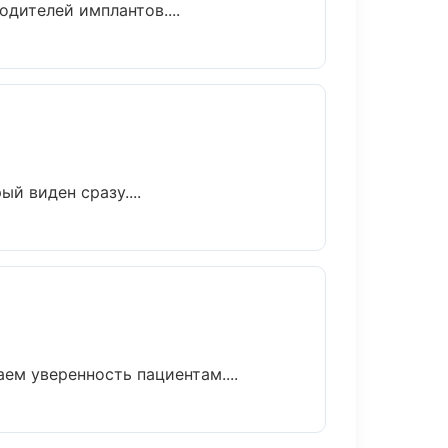
дителей имплантов....
й виден сразу....
ем уверенность пациентам....