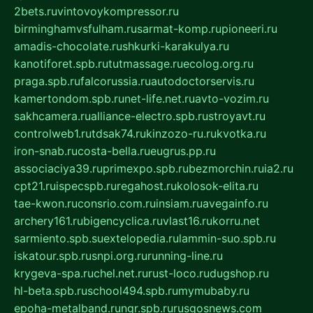
2bets.ru
vintovoykompressor.ru
birminghamvsfulham.ru
sarmat-komp.ru
pioneeri.ru
amadis-chocolate.ru
shkurki-karakulya.ru
kanotiforet.spb.ru
tutmassage.ru
ecolog.org.ru
praga.spb.ru
falcorussia.ru
autodoctorservis.ru
kamertondom.spb.ru
net-life.net.ru
avto-vozim.ru
sakhcamera.ru
alliance-electro.spb.ru
stroyavt.ru
controlweb1.ru
tdsak74.ru
kinzozo-ru.ru
kvotka.ru
iron-snab.ru
costa-bella.ru
eugrus.pp.ru
associaciya39.ru
primexpo.spb.ru
bezmorchin.ru
ia2.ru
cpt21.ru
ispecspb.ru
regahost.ru
kolosok-elita.ru
tae-kwon.ru
consrio.com.ru
insiam.ru
avegainfo.ru
archery161.ru
bigencyclica.ru
vlast16.ru
korru.net
sarmiento.spb.su
extelopedia.ru
lammin-suo.spb.ru
iskatour.spb.ru
snpi.org.ru
running-line.ru
krygeva-spa.ru
chel.net.ru
rust-loco.ru
dugshop.ru
hl-beta.spb.ru
school494.spb.ru
mymubaby.ru
epoha-metalband.ru
ngr.spb.ru
rusgosnews.com