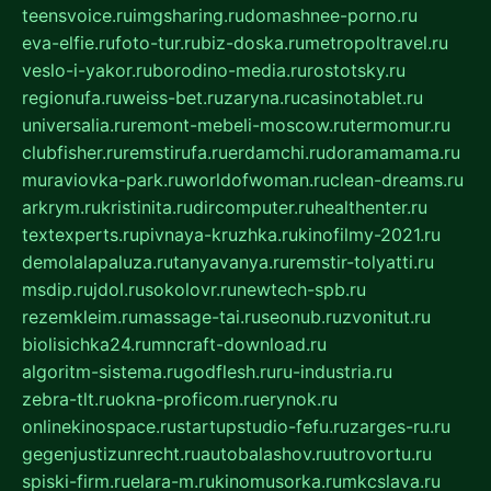
teensvoice.ru
imgsharing.ru
domashnee-porno.ru
eva-elfie.ru
foto-tur.ru
biz-doska.ru
metropoltravel.ru
veslo-i-yakor.ru
borodino-media.ru
rostotsky.ru
regionufa.ru
weiss-bet.ru
zaryna.ru
casinotablet.ru
universalia.ru
remont-mebeli-moscow.ru
termomur.ru
clubfisher.ru
remstirufa.ru
erdamchi.ru
doramamama.ru
muraviovka-park.ru
worldofwoman.ru
clean-dreams.ru
arkrym.ru
kristinita.ru
dircomputer.ru
healthenter.ru
textexperts.ru
pivnaya-kruzhka.ru
kinofilmy-2021.ru
demolalapaluza.ru
tanyavanya.ru
remstir-tolyatti.ru
msdip.ru
jdol.ru
sokolovr.ru
newtech-spb.ru
rezemkleim.ru
massage-tai.ru
seonub.ru
zvonitut.ru
biolisichka24.ru
mncraft-download.ru
algoritm-sistema.ru
godflesh.ru
ru-industria.ru
zebra-tlt.ru
okna-proficom.ru
erynok.ru
onlinekinospace.ru
startupstudio-fefu.ru
zarges-ru.ru
gegenjustizunrecht.ru
autobalashov.ru
utrovortu.ru
spiski-firm.ru
elara-m.ru
kinomusorka.ru
mkcslava.ru