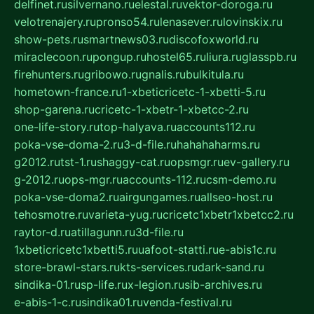
delfinet.ru
silvernano.ru
elestal.ru
vektor-doroga.ru
velotrenajery.ru
pronso54.ru
lenasever.ru
lovinskix.ru
show-pets.ru
smartnews03.ru
discofoxworld.ru
miraclecoon.ru
pongup.ru
hostel65.ru
liura.ru
glasspb.ru
firehunters.ru
gribowo.ru
gnalis.ru
bulkitula.ru
hometown-france.ru
1-xbeticricetc-1-xbetti-5.ru
shop-garena.ru
cricetc-1-xbetr-1-xbetcc-2.ru
one-life-story.ru
top-halyava.ru
accounts112.ru
poka-vse-doma-2.ru
3-d-file.ru
hahahaharms.ru
g2012.ru
tst-1.ru
shaggy-cat.ru
opsmgr.ru
ev-gallery.ru
g-2012.ru
ops-mgr.ru
accounts-112.ru
csm-demo.ru
poka-vse-doma2.ru
airgungames.ru
allseo-host.ru
tehosmotre.ru
varieta-yug.ru
cricetc1xbetr1xbetcc2.ru
raytor-d.ru
atillagunn.ru
3d-file.ru
1xbeticricetc1xbetti5.ru
uafoot-statti.ru
e-abis1c.ru
store-brawl-stars.ru
kts-services.ru
dark-sand.ru
sindika-01.ru
sp-life.ru
x-legion.ru
sib-archives.ru
e-abis-1-c.ru
sindika01.ru
venda-festival.ru