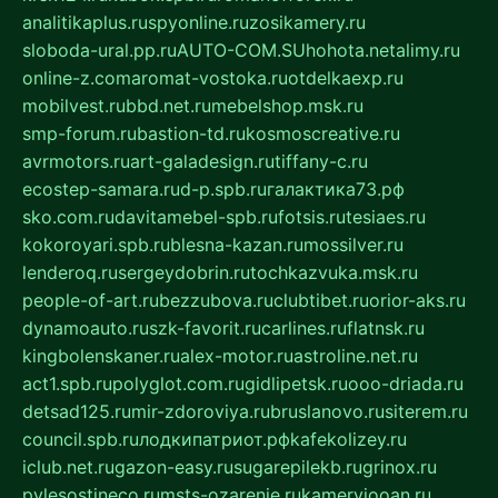
analitikaplus.ru
spyonline.ru
zosikamery.ru
sloboda-ural.pp.ru
AUTO-COM.SU
hohota.net
alimy.ru
online-z.com
aromat-vostoka.ru
otdelkaexp.ru
mobilvest.ru
bbd.net.ru
mebelshop.msk.ru
smp-forum.ru
bastion-td.ru
kosmoscreative.ru
avrmotors.ru
art-galadesign.ru
tiffany-c.ru
ecostep-samara.ru
d-p.spb.ru
галактика73.рф
sko.com.ru
davitamebel-spb.ru
fotsis.ru
tesiaes.ru
kokoroyari.spb.ru
blesna-kazan.ru
mossilver.ru
lenderoq.ru
sergeydobrin.ru
tochkazvuka.msk.ru
people-of-art.ru
bezzubova.ru
clubtibet.ru
orior-aks.ru
dynamoauto.ru
szk-favorit.ru
carlines.ru
flatnsk.ru
kingbolenskaner.ru
alex-motor.ru
astroline.net.ru
act1.spb.ru
polyglot.com.ru
gidlipetsk.ru
ooo-driada.ru
detsad125.ru
mir-zdoroviya.ru
bruslanovo.ru
siterem.ru
council.spb.ru
лодкипатриот.рф
kafekolizey.ru
iclub.net.ru
gazon-easy.ru
sugarepilekb.ru
grinox.ru
pylesostineco.ru
msts-ozarenie.ru
kameryjooan.ru