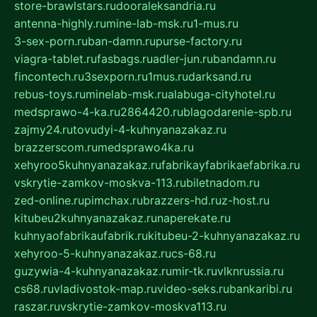
store-brawlstars.ru
dooraleksandria.ru
antenna-highly.ru
mine-lab-msk.ru
1-mus.ru
3-sex-porn.ru
ban-damn.ru
purse-factory.ru
viagra-tablet.ru
fasbags.ru
adler-jun.ru
bandamn.ru
fincontech.ru
3sexporn.ru
1mus.ru
darksand.ru
rebus-toys.ru
minelab-msk.ru
alabuga-cityhotel.ru
medsprawo-4-ka.ru
2864420.ru
blagodarenie-spb.ru
zajmy24.ru
tovudyi-4-kuhnyanazakaz.ru
brazzerscom.ru
medsprawo4ka.ru
xehyroo5kuhnyanazakaz.ru
fabrikayfabrikaefabrika.ru
vskrytie-zamkov-moskva-113.ru
biletnadom.ru
zed-online.ru
pimchax.ru
brazzers-hd.ru
z-host.ru
kitubeu2kuhnyanazakaz.ru
naperekate.ru
kuhnyaofabrikaufabrik.ru
kitubeu-2-kuhnyanazakaz.ru
xehyroo-5-kuhnyanazakaz.ru
cs-68.ru
guzywia-4-kuhnyanazakaz.ru
mir-tk.ru
vlknrussia.ru
cs68.ru
vladivostok-map.ru
video-seks.ru
bankaribi.ru
raszar.ru
vskrytie-zamkov-moskva113.ru