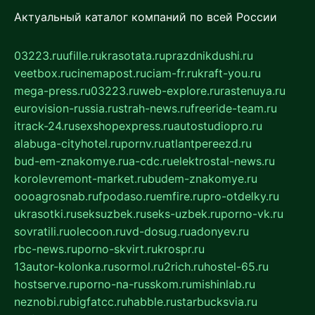
Актуальный каталог компаний по всей России
03223.ru
ufille.ru
krasotata.ru
prazdnikdushi.ru
veetbox.ru
cinemapost.ru
ciam-fr.ru
kraft-you.ru
mega-press.ru
03223.ru
web-explore.ru
rastenuya.ru
eurovision-russia.ru
strah-news.ru
freeride-team.ru
itrack-24.ru
sexshopexpress.ru
autostudiopro.ru
alabuga-cityhotel.ru
pornv.ru
atlantpereezd.ru
bud-em-znakomye.ru
a-cdc.ru
elektrostal-news.ru
korolevremont-market.ru
budem-znakomye.ru
oooagrosnab.ru
fpodaso.ru
emfire.ru
pro-otdelky.ru
ukrasotki.ru
seksuzbek.ru
seks-uzbek.ru
porno-vk.ru
sovratili.ru
olecoon.ru
vd-dosug.ru
adonyev.ru
rbc-news.ru
porno-skvirt.ru
krospr.ru
13autor-kolonka.ru
sormol.ru
2rich.ru
hostel-65.ru
hostserve.ru
porno-na-russkom.ru
mishinlab.ru
neznobi.ru
bigfatcc.ru
habble.ru
starbucksvia.ru