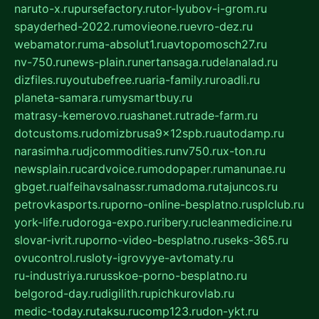
naruto-x.ru
pursefactory.ru
tor-lyubov-i-grom.ru
spayderhed-2022.ru
movieone.ru
evro-dez.ru
webamator.ru
ma-absolut1.ru
avtopomosch27.ru
nv-750.ru
news-plain.ru
nertansaga.ru
delanalad.ru
dizfiles.ru
youtubefree.ru
aria-family.ru
roadli.ru
planeta-samara.ru
mysmartbuy.ru
matrasy-kemerovo.ru
ashanet.ru
trade-farm.ru
dotcustoms.ru
domizbrusa9x12spb.ru
autodamp.ru
narasimha.ru
djcommodities.ru
nv750.ru
x-ton.ru
newsplain.ru
cardvoice.ru
modopaper.ru
manunae.ru
gbget.ru
alfeihavsalnassr.ru
madoma.ru
tajuncos.ru
petrovkasports.ru
porno-online-besplatno.ru
splclub.ru
york-life.ru
doroga-expo.ru
ribery.ru
cleanmedicine.ru
slovar-ivrit.ru
porno-video-besplatno.ru
seks-365.ru
ovucontrol.ru
sloty-igrovyye-avtomaty.ru
ru-industriya.ru
russkoe-porno-besplatno.ru
belgorod-day.ru
digilith.ru
pichkurovlab.ru
medic-today.ru
taksu.ru
comp123.ru
don-ykt.ru