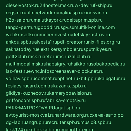
dieselvostok.ru
24hostel.msk.ru
w-dev.ru
f-ship.ru
regsmi.ru
filmnetwork.ru
malinasp.ru
kinosvin.ru
h2o-salon.ru
malutkayork.ru
deltaprim.spb.ru
tango-perm.ru
gooddir.ru
sgv.su
multiki-online.com
webkrasotki.com
cherinvest.ru
detskiy-ostrov.ru
ankou.spb.ru
alvesta1.ru
pdf-creator.ru
nix-files.org.ru
sakhatoday.ru
elektrikersymboler.ru
sputnikyes.ru
golf2club.msk.ru
aeforums.ru
zallclub.ru
multimodal.msk.ru
habaigry.ru
haikko.ru
sobakopedia.ru
isz-fest.ru
ewnc.info
screensaver-clock.net.ru
volnav.spb.ru
comnat.ru
npf.net.ru
7bit.pp.ru
kalugatur.ru
tesiaes.ru
card.com.ru
kazanka.spb.ru
gildiya-kuznecov.ru
kameryboavision.ru
griffoncom.spb.ru
fabrika-emotsiy.ru
PARK-MATROSOVA.RU
agat.spb.ru
avtoyurist-moskva1.ru
hardware.org.ru
схема-авто.рф
dg-lab.ru
angrup.ru
recruiter.spb.ru
music8.spb.ru
krsk124.ru
kubok.spb.ru
romanofforex.ru