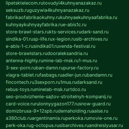
lipetsktelecom.ru
tovudyi4kuhnyanazakaz.ru
seksuzb.ru
guzywia4kuhnyanazakaz.ru
fabrikaofabrikaokuhny.ru
kuhnyaekuhnyaafabrika.ru
kuhnyaykuhnyayfabrika.ru
e-abis1c.ru
store-brawl-stars.ru
kts-services.ru
dark-sand.ru
sindika-01.ru
sp-life.ru
x-legion.ru
sib-archives.ru
e-abis-1-c.ru
sindika01.ru
venda-festival.ru
store-brawlstars.ru
dooraleksandria.ru
antenna-highly.ru
mine-lab-msk.ru
1-mus.ru
3-sex-porn.ru
ban-damn.ru
purse-factory.ru
viagra-tablet.ru
fasbags.ru
adler-jun.ru
bandamn.ru
fincontech.ru
3sexporn.ru
1mus.ru
darksand.ru
rebus-toys.ru
minelab-msk.ru
rtdco.ru
seo-prodvizhenie-sajtov-stroitelnyh-kompanij.ru
card-voice.ru
rulonnyygazon177.ru
snow-guard.ru
domizbrusa-9x12spb.ru
demaholding.ru
aalse.ru
a380club.ru
argentinamia.ru
perkoka.ru
movie-one.ru
perk-oka.ru
g-octopus.ru
sibarchives.ru
andreislyusar.ru