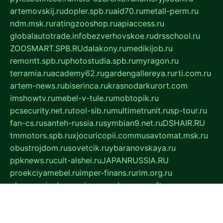
artemovskij.ru
dopler.spb.ru
aid70.ru
metall-perm.ru
ndm.msk.ru
ratingzooshop.ru
apiaccess.ru
globalautotrade.info
bezverhovskoe.ru
drsschool.ru
ZOOSMART.SPB.RU
dalakony.ru
medikijob.ru
remontt.spb.ru
photostudia.spb.ru
myragon.ru
terramia.ru
academy62.ru
gardengallereya.ru
rti.com.ru
artem-news.ru
biserinca.ru
krasnodarkurort.com
imshowtv.ru
mebel-v-tule.ru
mobtopik.ru
pcsecurity.net.ru
tool-sib.ru
multimetrunit.ru
sp-tour.ru
fan-cs.ru
santeh-russia.ru
symbian9.net.ru
DSHAIR.RU
tmmotors.spb.ru
xjocuricopii.com
musavtomat.msk.ru
obustrojdom.ru
sovetcik.ru
ybaranovskaya.ru
ppknews.ru
cult-alshei.ru
JAPANRUSSIA.RU
proekciyamebel.ru
imper-finans.ru
rim.org.ru
glamourai.ru
brassminus.ru
zabor-pro.ru
ftn.pp.ru
dorogoe58.ru
laimengpacker.ru
kuzova-zapchasti.ru
sageerp.ru
taxodrom.ru
dsrazvitie.ru
hardcity.net.ru
ratinghomegames.ru
topservice25.ru
gubernyan.ru