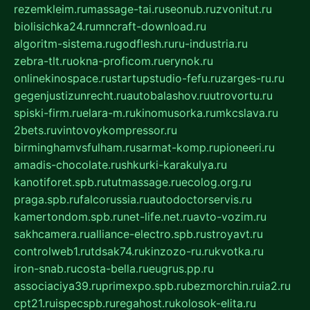
rezemkleim.ru
massage-tai.ru
seonub.ru
zvonitut.ru
biolisichka24.ru
mncraft-download.ru
algoritm-sistema.ru
godflesh.ru
ru-industria.ru
zebra-tlt.ru
okna-proficom.ru
erynok.ru
onlinekinospace.ru
startupstudio-fefu.ru
zarges-ru.ru
gegenjustizunrecht.ru
autobalashov.ru
utrovortu.ru
spiski-firm.ru
elara-m.ru
kinomusorka.ru
mkcslava.ru
2bets.ru
vintovoykompressor.ru
birminghamvsfulham.ru
sarmat-komp.ru
pioneeri.ru
amadis-chocolate.ru
shkurki-karakulya.ru
kanotiforet.spb.ru
tutmassage.ru
ecolog.org.ru
praga.spb.ru
falcorussia.ru
autodoctorservis.ru
kamertondom.spb.ru
net-life.net.ru
avto-vozim.ru
sakhcamera.ru
alliance-electro.spb.ru
stroyavt.ru
controlweb1.ru
tdsak74.ru
kinzozo-ru.ru
kvotka.ru
iron-snab.ru
costa-bella.ru
eugrus.pp.ru
associaciya39.ru
primexpo.spb.ru
bezmorchin.ru
ia2.ru
cpt21.ru
ispecspb.ru
regahost.ru
kolosok-elita.ru