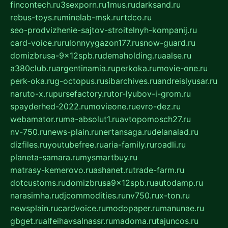
fincontech.ru
3sexporn.ru
1mus.ru
darksand.ru
rebus-toys.ru
minelab-msk.ru
rtdco.ru
seo-prodvizhenie-sajtov-stroitelnyh-kompanij.ru
card-voice.ru
rulonnyygazon177.ru
snow-guard.ru
domizbrusa-9x12spb.ru
demaholding.ru
aalse.ru
a380club.ru
argentinamia.ru
perkoka.ru
movie-one.ru
perk-oka.ru
g-octopus.ru
sibarchives.ru
andreislyusar.ru
naruto-x.ru
pursefactory.ru
tor-lyubov-i-grom.ru
spayderhed-2022.ru
movieone.ru
evro-dez.ru
webamator.ru
ma-absolut1.ru
avtopomosch27.ru
nv-750.ru
news-plain.ru
nertansaga.ru
delanalad.ru
dizfiles.ru
youtubefree.ru
aria-family.ru
roadli.ru
planeta-samara.ru
mysmartbuy.ru
matrasy-kemerovo.ru
ashanet.ru
trade-farm.ru
dotcustoms.ru
domizbrusa9x12spb.ru
autodamp.ru
narasimha.ru
djcommodities.ru
nv750.ru
x-ton.ru
newsplain.ru
cardvoice.ru
modopaper.ru
manunae.ru
gbget.ru
alfeihavsalnassr.ru
madoma.ru
tajuncos.ru