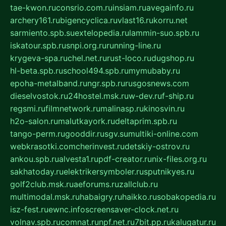
tae-kwon.ru
consrio.com.ru
insiam.ru
avegainfo.ru
archery161.ru
bigencyclica.ru
vlast16.ru
korru.net
sarmiento.spb.su
extelopedia.ru
lammin-suo.spb.ru
iskatour.spb.ru
snpi.org.ru
running-line.ru
krygeva-spa.ru
chel.net.ru
rust-loco.ru
dugshop.ru
hl-beta.spb.ru
school494.spb.ru
mymubaby.ru
epoha-metalband.ru
ngr.spb.ru
rusgosnews.com
dieselvostok.ru
24hostel.msk.ru
w-dev.ru
f-ship.ru
regsmi.ru
filmnetwork.ru
malinasp.ru
kinosvin.ru
h2o-salon.ru
malutkayork.ru
deltaprim.spb.ru
tango-perm.ru
gooddir.ru
sgv.su
multiki-online.com
webkrasotki.com
cherinvest.ru
detskiy-ostrov.ru
ankou.spb.ru
alvesta1.ru
pdf-creator.ru
nix-files.org.ru
sakhatoday.ru
elektrikersymboler.ru
sputnikyes.ru
golf2club.msk.ru
aeforums.ru
zallclub.ru
multimodal.msk.ru
habaigry.ru
haikko.ru
sobakopedia.ru
isz-fest.ru
ewnc.info
screensaver-clock.net.ru
volnav.spb.ru
comnat.ru
npf.net.ru
7bit.pp.ru
kalugatur.ru