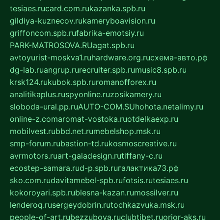
tesiaes.ru
card.com.ru
kazanka.spb.ru
gildiya-kuznecov.ru
kameryboavision.ru
griffoncom.spb.ru
fabrika-emotsiy.ru
PARK-MATROSOVA.RU
agat.spb.ru
avtoyurist-moskva1.ru
hardware.org.ru
схема-авто.рф
dg-lab.ru
angrup.ru
recruiter.spb.ru
music8.spb.ru
krsk124.ru
kubok.spb.ru
romanofforex.ru
analitikaplus.ru
spyonline.ru
zosikamery.ru
sloboda-ural.pp.ru
AUTO-COM.SU
hohota.net
alimy.ru
online-z.com
aromat-vostoka.ru
otdelkaexp.ru
mobilvest.ru
bbd.net.ru
mebelshop.msk.ru
smp-forum.ru
bastion-td.ru
kosmoscreative.ru
avrmotors.ru
art-galadesign.ru
tiffany-c.ru
ecostep-samara.ru
d-p.spb.ru
галактика73.рф
sko.com.ru
davitamebel-spb.ru
fotsis.ru
tesiaes.ru
kokoroyari.spb.ru
blesna-kazan.ru
mossilver.ru
lenderoq.ru
sergeydobrin.ru
tochkazvuka.msk.ru
people-of-art.ru
bezzubova.ru
clubtibet.ru
orior-aks.ru