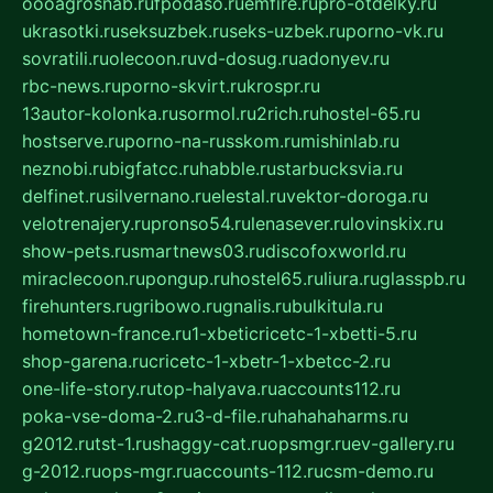
oooagrosnab.ru
fpodaso.ru
emfire.ru
pro-otdelky.ru
ukrasotki.ru
seksuzbek.ru
seks-uzbek.ru
porno-vk.ru
sovratili.ru
olecoon.ru
vd-dosug.ru
adonyev.ru
rbc-news.ru
porno-skvirt.ru
krospr.ru
13autor-kolonka.ru
sormol.ru
2rich.ru
hostel-65.ru
hostserve.ru
porno-na-russkom.ru
mishinlab.ru
neznobi.ru
bigfatcc.ru
habble.ru
starbucksvia.ru
delfinet.ru
silvernano.ru
elestal.ru
vektor-doroga.ru
velotrenajery.ru
pronso54.ru
lenasever.ru
lovinskix.ru
show-pets.ru
smartnews03.ru
discofoxworld.ru
miraclecoon.ru
pongup.ru
hostel65.ru
liura.ru
glasspb.ru
firehunters.ru
gribowo.ru
gnalis.ru
bulkitula.ru
hometown-france.ru
1-xbeticricetc-1-xbetti-5.ru
shop-garena.ru
cricetc-1-xbetr-1-xbetcc-2.ru
one-life-story.ru
top-halyava.ru
accounts112.ru
poka-vse-doma-2.ru
3-d-file.ru
hahahaharms.ru
g2012.ru
tst-1.ru
shaggy-cat.ru
opsmgr.ru
ev-gallery.ru
g-2012.ru
ops-mgr.ru
accounts-112.ru
csm-demo.ru