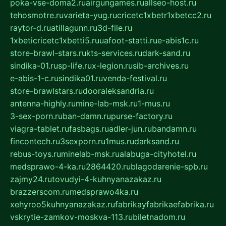
poka-vse-doma2.ru
airgungames.ru
allseo-host.ru
tehosmotre.ru
varieta-yug.ru
cricetc1xbetr1xbetcc2.ru
raytor-d.ru
atillagunn.ru
3d-file.ru
1xbeticricetc1xbetti5.ru
uafoot-statti.ru
e-abis1c.ru
store-brawl-stars.ru
kts-services.ru
dark-sand.ru
sindika-01.ru
sp-life.ru
x-legion.ru
sib-archives.ru
e-abis-1-c.ru
sindika01.ru
venda-festival.ru
store-brawlstars.ru
dooraleksandria.ru
antenna-highly.ru
mine-lab-msk.ru
1-mus.ru
3-sex-porn.ru
ban-damn.ru
purse-factory.ru
viagra-tablet.ru
fasbags.ru
adler-jun.ru
bandamn.ru
fincontech.ru
3sexporn.ru
1mus.ru
darksand.ru
rebus-toys.ru
minelab-msk.ru
alabuga-cityhotel.ru
medsprawo-4-ka.ru
2864420.ru
blagodarenie-spb.ru
zajmy24.ru
tovudyi-4-kuhnyanazakaz.ru
brazzerscom.ru
medsprawo4ka.ru
xehyroo5kuhnyanazakaz.ru
fabrikayfabrikaefabrika.ru
vskrytie-zamkov-moskva-113.ru
biletnadom.ru