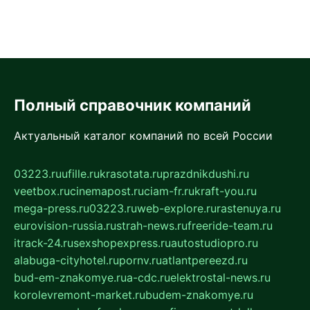
Полный справочник компаний
Актуальный каталог компаний по всей России
03223.ru
ufille.ru
krasotata.ru
prazdnikdushi.ru
veetbox.ru
cinemapost.ru
ciam-fr.ru
kraft-you.ru
mega-press.ru
03223.ru
web-explore.ru
rastenuya.ru
eurovision-russia.ru
strah-news.ru
freeride-team.ru
itrack-24.ru
sexshopexpress.ru
autostudiopro.ru
alabuga-cityhotel.ru
pornv.ru
atlantpereezd.ru
bud-em-znakomye.ru
a-cdc.ru
elektrostal-news.ru
korolevremont-market.ru
budem-znakomye.ru