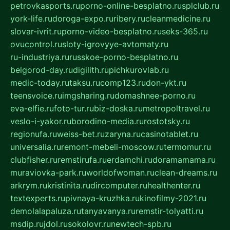
petrovkasports.ru
porno-online-besplatno.ru
splclub.ru
york-life.ru
doroga-expo.ru
ribery.ru
cleanmedicine.ru
slovar-ivrit.ru
porno-video-besplatno.ru
seks-365.ru
ovucontrol.ru
sloty-igrovyye-avtomaty.ru
ru-industriya.ru
russkoe-porno-besplatno.ru
belgorod-day.ru
digilith.ru
pichkurovlab.ru
medic-today.ru
taksu.ru
comp123.ru
don-ykt.ru
teensvoice.ru
imgsharing.ru
domashnee-porno.ru
eva-elfie.ru
foto-tur.ru
biz-doska.ru
metropoltravel.ru
veslo-i-yakor.ru
borodino-media.ru
rostotsky.ru
regionufa.ru
weiss-bet.ru
zaryna.ru
casinotablet.ru
universalia.ru
remont-mebeli-moscow.ru
termomur.ru
clubfisher.ru
remstirufa.ru
erdamchi.ru
doramamama.ru
muraviovka-park.ru
worldofwoman.ru
clean-dreams.ru
arkrym.ru
kristinita.ru
dircomputer.ru
healthenter.ru
textexperts.ru
pivnaya-kruzhka.ru
kinofilmy-2021.ru
demolalapaluza.ru
tanyavanya.ru
remstir-tolyatti.ru
msdip.ru
jdol.ru
sokolovr.ru
newtech-spb.ru