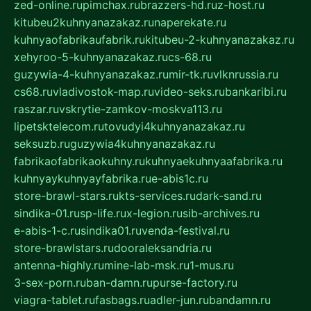
zed-online.ru
pimchax.ru
brazzers-hd.ru
z-host.ru
kitubeu2kuhnyanazakaz.ru
naperekate.ru
kuhnyaofabrikaufabrik.ru
kitubeu-2-kuhnyanazakaz.ru
xehyroo-5-kuhnyanazakaz.ru
cs-68.ru
guzywia-4-kuhnyanazakaz.ru
mir-tk.ru
vlknrussia.ru
cs68.ru
vladivostok-map.ru
video-seks.ru
bankaribi.ru
raszar.ru
vskrytie-zamkov-moskva113.ru
lipetsktelecom.ru
tovudyi4kuhnyanazakaz.ru
seksuzb.ru
guzywia4kuhnyanazakaz.ru
fabrikaofabrikaokuhny.ru
kuhnyaekuhnyaafabrika.ru
kuhnyaykuhnyayfabrika.ru
e-abis1c.ru
store-brawl-stars.ru
kts-services.ru
dark-sand.ru
sindika-01.ru
sp-life.ru
x-legion.ru
sib-archives.ru
e-abis-1-c.ru
sindika01.ru
venda-festival.ru
store-brawlstars.ru
dooraleksandria.ru
antenna-highly.ru
mine-lab-msk.ru
1-mus.ru
3-sex-porn.ru
ban-damn.ru
purse-factory.ru
viagra-tablet.ru
fasbags.ru
adler-jun.ru
bandamn.ru