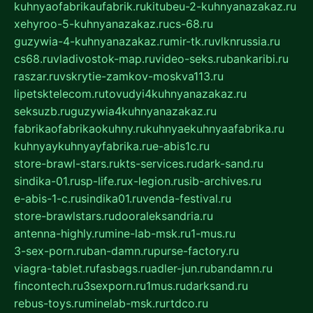
kuhnyaofabrikaufabrik.ru
kitubeu-2-kuhnyanazakaz.ru
xehyroo-5-kuhnyanazakaz.ru
cs-68.ru
guzywia-4-kuhnyanazakaz.ru
mir-tk.ru
vlknrussia.ru
cs68.ru
vladivostok-map.ru
video-seks.ru
bankaribi.ru
raszar.ru
vskrytie-zamkov-moskva113.ru
lipetsktelecom.ru
tovudyi4kuhnyanazakaz.ru
seksuzb.ru
guzywia4kuhnyanazakaz.ru
fabrikaofabrikaokuhny.ru
kuhnyaekuhnyaafabrika.ru
kuhnyaykuhnyayfabrika.ru
e-abis1c.ru
store-brawl-stars.ru
kts-services.ru
dark-sand.ru
sindika-01.ru
sp-life.ru
x-legion.ru
sib-archives.ru
e-abis-1-c.ru
sindika01.ru
venda-festival.ru
store-brawlstars.ru
dooraleksandria.ru
antenna-highly.ru
mine-lab-msk.ru
1-mus.ru
3-sex-porn.ru
ban-damn.ru
purse-factory.ru
viagra-tablet.ru
fasbags.ru
adler-jun.ru
bandamn.ru
fincontech.ru
3sexporn.ru
1mus.ru
darksand.ru
rebus-toys.ru
minelab-msk.ru
rtdco.ru