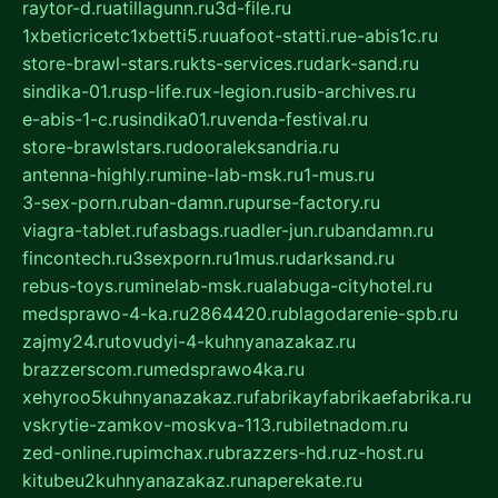
raytor-d.ru
atillagunn.ru
3d-file.ru
1xbeticricetc1xbetti5.ru
uafoot-statti.ru
e-abis1c.ru
store-brawl-stars.ru
kts-services.ru
dark-sand.ru
sindika-01.ru
sp-life.ru
x-legion.ru
sib-archives.ru
e-abis-1-c.ru
sindika01.ru
venda-festival.ru
store-brawlstars.ru
dooraleksandria.ru
antenna-highly.ru
mine-lab-msk.ru
1-mus.ru
3-sex-porn.ru
ban-damn.ru
purse-factory.ru
viagra-tablet.ru
fasbags.ru
adler-jun.ru
bandamn.ru
fincontech.ru
3sexporn.ru
1mus.ru
darksand.ru
rebus-toys.ru
minelab-msk.ru
alabuga-cityhotel.ru
medsprawo-4-ka.ru
2864420.ru
blagodarenie-spb.ru
zajmy24.ru
tovudyi-4-kuhnyanazakaz.ru
brazzerscom.ru
medsprawo4ka.ru
xehyroo5kuhnyanazakaz.ru
fabrikayfabrikaefabrika.ru
vskrytie-zamkov-moskva-113.ru
biletnadom.ru
zed-online.ru
pimchax.ru
brazzers-hd.ru
z-host.ru
kitubeu2kuhnyanazakaz.ru
naperekate.ru