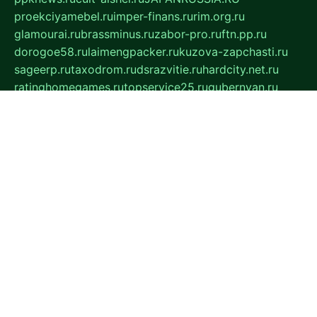
proekciyamebel.ru
imper-finans.ru
rim.org.ru
glamourai.ru
brassminus.ru
zabor-pro.ru
ftn.pp.ru
dorogoe58.ru
laimengpacker.ru
kuzova-zapchasti.ru
sageerp.ru
taxodrom.ru
dsrazvitie.ru
hardcity.net.ru
ratinghomegames.ru
topservice25.ru
gubernyan.ru
gtglasslined.ru
ii4.ru
tssport.spb.ru
andorra24.com
blackwallstreet.ru
oboimos.ru
optim-doors.com.ru
ikuch.ru
nycr.org.ru
npa21.ru
vremya-ch.spb.ru
desert000.ru
ivtorgi.ru
ifiori.ru
catalog-statei.ru
dcv.org.ru
spetsmaster174.ru
ipkameryhiseeu.ru
dum26.ru
ruspol.spb.ru
fr-opendp.ru
kam-solnyshko.ru
cheyenne-arapaho.ru
sevzapmetal.spb.ru
ted-lapidus.spb.ru
parasite-eliminator.ru
sigma-complete.ru
modernworld.ru
dama-moda.ru
eholot-group.ru
sk-nvkz.ru
DRONGOLD.RU
democratia2.ru
i-farmer.ru
mass-sport.org
jablonex.spb.ru
bookmess.ru
linkword.ru