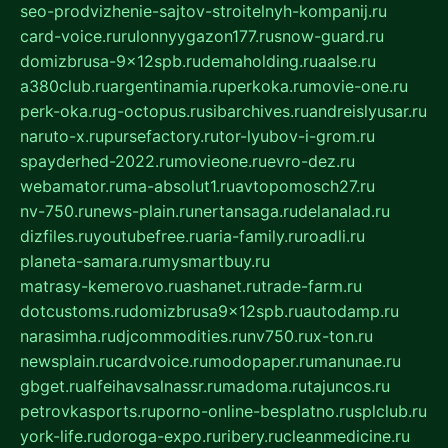
seo-prodvizhenie-sajtov-stroitelnyh-kompanij.ru
card-voice.ru
rulonnyygazon177.ru
snow-guard.ru
domizbrusa-9x12spb.ru
demaholding.ru
aalse.ru
a380club.ru
argentinamia.ru
perkoka.ru
movie-one.ru
perk-oka.ru
g-octopus.ru
sibarchives.ru
andreislyusar.ru
naruto-x.ru
pursefactory.ru
tor-lyubov-i-grom.ru
spayderhed-2022.ru
movieone.ru
evro-dez.ru
webamator.ru
ma-absolut1.ru
avtopomosch27.ru
nv-750.ru
news-plain.ru
nertansaga.ru
delanalad.ru
dizfiles.ru
youtubefree.ru
aria-family.ru
roadli.ru
planeta-samara.ru
mysmartbuy.ru
matrasy-kemerovo.ru
ashanet.ru
trade-farm.ru
dotcustoms.ru
domizbrusa9x12spb.ru
autodamp.ru
narasimha.ru
djcommodities.ru
nv750.ru
x-ton.ru
newsplain.ru
cardvoice.ru
modopaper.ru
manunae.ru
gbget.ru
alfeihavsalnassr.ru
madoma.ru
tajuncos.ru
petrovkasports.ru
porno-online-besplatno.ru
splclub.ru
york-life.ru
doroga-expo.ru
ribery.ru
cleanmedicine.ru