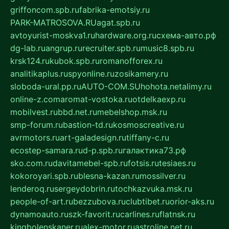
griffoncom.spb.ru
fabrika-emotsiy.ru
PARK-MATROSOVA.RU
agat.spb.ru
avtoyurist-moskva1.ru
hardware.org.ru
схема-авто.рф
dg-lab.ru
angrup.ru
recruiter.spb.ru
music8.spb.ru
krsk124.ru
kubok.spb.ru
romanofforex.ru
analitikaplus.ru
spyonline.ru
zosikamery.ru
sloboda-ural.pp.ru
AUTO-COM.SU
hohota.net
alimy.ru
online-z.com
aromat-vostoka.ru
otdelkaexp.ru
mobilvest.ru
bbd.net.ru
mebelshop.msk.ru
smp-forum.ru
bastion-td.ru
kosmoscreative.ru
avrmotors.ru
art-galadesign.ru
tiffany-c.ru
ecostep-samara.ru
d-p.spb.ru
галактика73.рф
sko.com.ru
davitamebel-spb.ru
fotsis.ru
tesiaes.ru
kokoroyari.spb.ru
blesna-kazan.ru
mossilver.ru
lenderoq.ru
sergeydobrin.ru
tochkazvuka.msk.ru
people-of-art.ru
bezzubova.ru
clubtibet.ru
orior-aks.ru
dynamoauto.ru
szk-favorit.ru
carlines.ru
flatnsk.ru
kingbolenskaner.ru
alex-motor.ru
astroline.net.ru