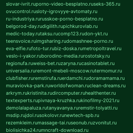
slovar-ivrit.ru
porno-video-besplatno.ru
seks-365.ru
ovucontrol.ru
sloty-igrovyye-avtomaty.ru
ru-industriya.ru
russkoe-porno-besplatno.ru
belgorod-day.ru
digilith.ru
pichkurovlab.ru
medic-today.ru
taksu.ru
comp123.ru
don-ykt.ru
teensvoice.ru
imgsharing.ru
domashnee-porno.ru
eva-elfie.ru
foto-tur.ru
biz-doska.ru
metropoltravel.ru
veslo-i-yakor.ru
borodino-media.ru
rostotsky.ru
regionufa.ru
weiss-bet.ru
zaryna.ru
casinotablet.ru
universalia.ru
remont-mebeli-moscow.ru
termomur.ru
clubfisher.ru
remstirufa.ru
erdamchi.ru
doramamama.ru
muraviovka-park.ru
worldofwoman.ru
clean-dreams.ru
arkrym.ru
kristinita.ru
dircomputer.ru
healthenter.ru
textexperts.ru
pivnaya-kruzhka.ru
kinofilmy-2021.ru
demolalapaluza.ru
tanyavanya.ru
remstir-tolyatti.ru
msdip.ru
jdol.ru
sokolovr.ru
newtech-spb.ru
rezemkleim.ru
massage-tai.ru
seonub.ru
zvonitut.ru
biolisichka24.ru
mncraft-download.ru