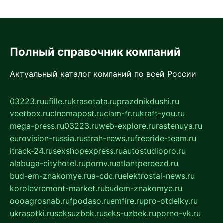
Полный справочник компаний
Актуальный каталог компаний по всей России
03223.ru
ufille.ru
krasotata.ru
prazdnikdushi.ru
veetbox.ru
cinemapost.ru
ciam-fr.ru
kraft-you.ru
mega-press.ru
03223.ru
web-explore.ru
rastenuya.ru
eurovision-russia.ru
strah-news.ru
freeride-team.ru
itrack-24.ru
sexshopexpress.ru
autostudiopro.ru
alabuga-cityhotel.ru
pornv.ru
atlantpereezd.ru
bud-em-znakomye.ru
a-cdc.ru
elektrostal-news.ru
korolevremont-market.ru
budem-znakomye.ru
oooagrosnab.ru
fpodaso.ru
emfire.ru
pro-otdelky.ru
ukrasotki.ru
seksuzbek.ru
seks-uzbek.ru
porno-vk.ru