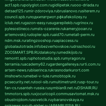
act1.spb.ru
polyglot.com.ru
gidlipetsk.ru
ooo-driada.ru
detsad125.ru
mir-zdoroviya.ru
bruslanovo.ru
siterem.ru
council.spb.ru
лодкипатриот.рф
kafekolizey.ru
iclub.net.ru
gazon-easy.ru
sugarepilekb.ru
grinox.ru
pylesostineco.ru
msts-ozarenie.ru
kameryjooan.ru
artemovskij.ru
dopler.spb.ru
aid70.ru
metall-perm.ru
ndm.msk.ru
ratingzooshop.ru
apiaccess.ru
globalautotrade.info
bezverhovskoe.ru
drsschool.ru
ZOOSMART.SPB.RU
dalakony.ru
medikijob.ru
remontt.spb.ru
photostudia.spb.ru
myragon.ru
terramia.ru
academy62.ru
gardengallereya.ru
rti.com.ru
artem-news.ru
biserinca.ru
krasnodarkurort.com
imshowtv.ru
mebel-v-tule.ru
mobtopik.ru
pcsecurity.net.ru
tool-sib.ru
multimetrunit.ru
sp-tour.ru
fan-cs.ru
santeh-russia.ru
symbian9.net.ru
DSHAIR.RU
tmmotors.spb.ru
xjocuricopii.com
musavtomat.msk.ru
obustrojdom.ru
sovetcik.ru
ybaranovskaya.ru
ppknews.ru
cult-alshei.ru
JAPANRUSSIA.RU