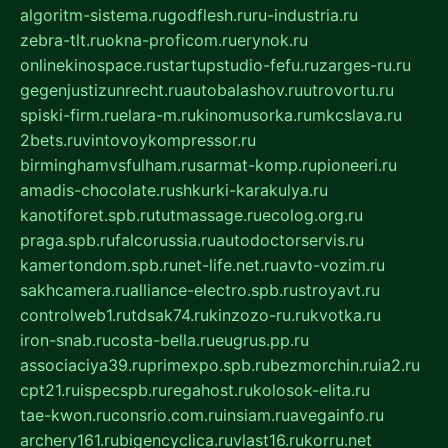
algoritm-sistema.ru
godflesh.ru
ru-industria.ru
zebra-tlt.ru
okna-proficom.ru
erynok.ru
onlinekinospace.ru
startupstudio-fefu.ru
zarges-ru.ru
gegenjustizunrecht.ru
autobalashov.ru
utrovortu.ru
spiski-firm.ru
elara-m.ru
kinomusorka.ru
mkcslava.ru
2bets.ru
vintovoykompressor.ru
birminghamvsfulham.ru
sarmat-komp.ru
pioneeri.ru
amadis-chocolate.ru
shkurki-karakulya.ru
kanotiforet.spb.ru
tutmassage.ru
ecolog.org.ru
praga.spb.ru
falcorussia.ru
autodoctorservis.ru
kamertondom.spb.ru
net-life.net.ru
avto-vozim.ru
sakhcamera.ru
alliance-electro.spb.ru
stroyavt.ru
controlweb1.ru
tdsak74.ru
kinzozo-ru.ru
kvotka.ru
iron-snab.ru
costa-bella.ru
eugrus.pp.ru
associaciya39.ru
primexpo.spb.ru
bezmorchin.ru
ia2.ru
cpt21.ru
ispecspb.ru
regahost.ru
kolosok-elita.ru
tae-kwon.ru
consrio.com.ru
insiam.ru
avegainfo.ru
archery161.ru
bigencyclica.ru
vlast16.ru
korru.net