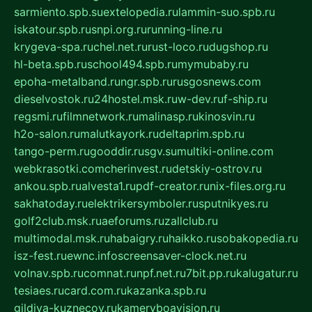
sarmiento.spb.su
extelopedia.ru
lammin-suo.spb.ru
iskatour.spb.ru
snpi.org.ru
running-line.ru
krygeva-spa.ru
chel.net.ru
rust-loco.ru
dugshop.ru
hl-beta.spb.ru
school494.spb.ru
mymubaby.ru
epoha-metalband.ru
ngr.spb.ru
rusgosnews.com
dieselvostok.ru
24hostel.msk.ru
w-dev.ru
f-ship.ru
regsmi.ru
filmnetwork.ru
malinasp.ru
kinosvin.ru
h2o-salon.ru
malutkayork.ru
deltaprim.spb.ru
tango-perm.ru
gooddir.ru
sgv.su
multiki-online.com
webkrasotki.com
cherinvest.ru
detskiy-ostrov.ru
ankou.spb.ru
alvesta1.ru
pdf-creator.ru
nix-files.org.ru
sakhatoday.ru
elektrikersymboler.ru
sputnikyes.ru
golf2club.msk.ru
aeforums.ru
zallclub.ru
multimodal.msk.ru
habaigry.ru
haikko.ru
sobakopedia.ru
isz-fest.ru
ewnc.info
screensaver-clock.net.ru
volnav.spb.ru
comnat.ru
npf.net.ru
7bit.pp.ru
kalugatur.ru
tesiaes.ru
card.com.ru
kazanka.spb.ru
gildiya-kuznecov.ru
kameryboavision.ru