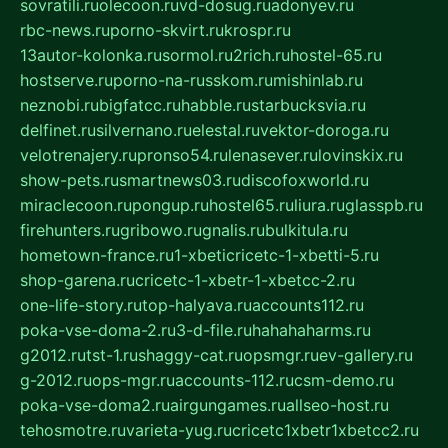
sovratili.ru
olecoon.ru
vd-dosug.ru
adonyev.ru
rbc-news.ru
porno-skvirt.ru
krospr.ru
13autor-kolonka.ru
sormol.ru
2rich.ru
hostel-65.ru
hostserve.ru
porno-na-russkom.ru
mishinlab.ru
neznobi.ru
bigfatcc.ru
habble.ru
starbucksvia.ru
delfinet.ru
silvernano.ru
elestal.ru
vektor-doroga.ru
velotrenajery.ru
pronso54.ru
lenasever.ru
lovinskix.ru
show-pets.ru
smartnews03.ru
discofoxworld.ru
miraclecoon.ru
pongup.ru
hostel65.ru
liura.ru
glasspb.ru
firehunters.ru
gribowo.ru
gnalis.ru
bulkitula.ru
hometown-france.ru
1-xbeticricetc-1-xbetti-5.ru
shop-garena.ru
cricetc-1-xbetr-1-xbetcc-2.ru
one-life-story.ru
top-halyava.ru
accounts112.ru
poka-vse-doma-2.ru
3-d-file.ru
hahahaharms.ru
g2012.ru
tst-1.ru
shaggy-cat.ru
opsmgr.ru
ev-gallery.ru
g-2012.ru
ops-mgr.ru
accounts-112.ru
csm-demo.ru
poka-vse-doma2.ru
airgungames.ru
allseo-host.ru
tehosmotre.ru
varieta-yug.ru
cricetc1xbetr1xbetcc2.ru