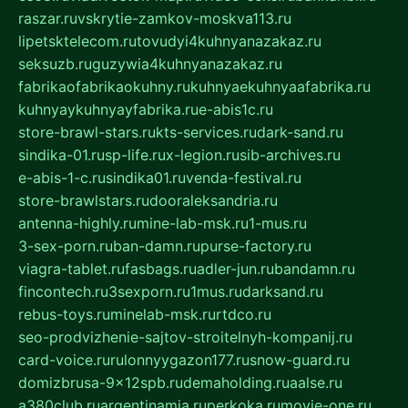
raszar.ru
vskrytie-zamkov-moskva113.ru
lipetsktelecom.ru
tovudyi4kuhnyanazakaz.ru
seksuzb.ru
guzywia4kuhnyanazakaz.ru
fabrikaofabrikaokuhny.ru
kuhnyaekuhnyaafabrika.ru
kuhnyaykuhnyayfabrika.ru
e-abis1c.ru
store-brawl-stars.ru
kts-services.ru
dark-sand.ru
sindika-01.ru
sp-life.ru
x-legion.ru
sib-archives.ru
e-abis-1-c.ru
sindika01.ru
venda-festival.ru
store-brawlstars.ru
dooraleksandria.ru
antenna-highly.ru
mine-lab-msk.ru
1-mus.ru
3-sex-porn.ru
ban-damn.ru
purse-factory.ru
viagra-tablet.ru
fasbags.ru
adler-jun.ru
bandamn.ru
fincontech.ru
3sexporn.ru
1mus.ru
darksand.ru
rebus-toys.ru
minelab-msk.ru
rtdco.ru
seo-prodvizhenie-sajtov-stroitelnyh-kompanij.ru
card-voice.ru
rulonnyygazon177.ru
snow-guard.ru
domizbrusa-9x12spb.ru
demaholding.ru
aalse.ru
a380club.ru
argentinamia.ru
perkoka.ru
movie-one.ru