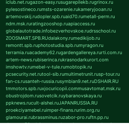
iclub.net.ru
gazon-easy.ru
sugarepilekb.ru
grinox.ru
pylesostineco.ru
msts-ozarenie.ru
kameryjooan.ru
artemovskij.ru
dopler.spb.ru
aid70.ru
metall-perm.ru
ndm.msk.ru
ratingzooshop.ru
apiaccess.ru
globalautotrade.info
bezverhovskoe.ru
drsschool.ru
ZOOSMART.SPB.RU
dalakony.ru
medikijob.ru
remontt.spb.ru
photostudia.spb.ru
myragon.ru
terramia.ru
academy62.ru
gardengallereya.ru
rti.com.ru
artem-news.ru
biserinca.ru
krasnodarkurort.com
imshowtv.ru
mebel-v-tule.ru
mobtopik.ru
pcsecurity.net.ru
tool-sib.ru
multimetrunit.ru
sp-tour.ru
fan-cs.ru
santeh-russia.ru
symbian9.net.ru
DSHAIR.RU
tmmotors.spb.ru
xjocuricopii.com
musavtomat.msk.ru
obustrojdom.ru
sovetcik.ru
ybaranovskaya.ru
ppknews.ru
cult-alshei.ru
JAPANRUSSIA.RU
proekciyamebel.ru
imper-finans.ru
rim.org.ru
glamourai.ru
brassminus.ru
zabor-pro.ru
ftn.pp.ru
dorogoe58.ru
laimengpacker.ru
kuzova-zapchasti.ru