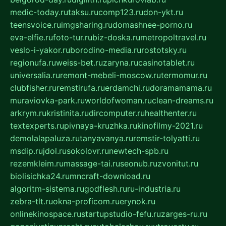
medic-today.ru
taksu.ru
comp123.ru
don-ykt.ru
teensvoice.ru
imgsharing.ru
domashnee-porno.ru
eva-elfie.ru
foto-tur.ru
biz-doska.ru
metropoltravel.ru
veslo-i-yakor.ru
borodino-media.ru
rostotsky.ru
regionufa.ru
weiss-bet.ru
zaryna.ru
casinotablet.ru
universalia.ru
remont-mebeli-moscow.ru
termomur.ru
clubfisher.ru
remstirufa.ru
erdamchi.ru
doramamama.ru
muraviovka-park.ru
worldofwoman.ru
clean-dreams.ru
arkrym.ru
kristinita.ru
dircomputer.ru
healthenter.ru
textexperts.ru
pivnaya-kruzhka.ru
kinofilmy-2021.ru
demolalapaluza.ru
tanyavanya.ru
remstir-tolyatti.ru
msdip.ru
jdol.ru
sokolovr.ru
newtech-spb.ru
rezemkleim.ru
massage-tai.ru
seonub.ru
zvonitut.ru
biolisichka24.ru
mncraft-download.ru
algoritm-sistema.ru
godflesh.ru
ru-industria.ru
zebra-tlt.ru
okna-proficom.ru
erynok.ru
onlinekinospace.ru
startupstudio-fefu.ru
zarges-ru.ru