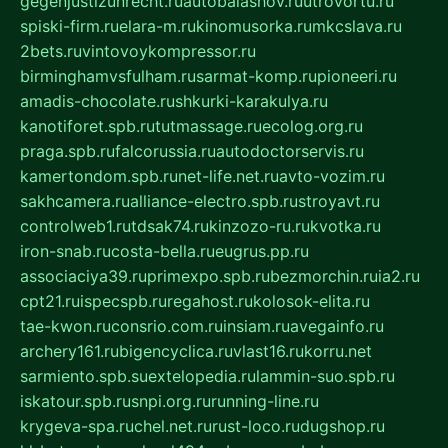
gegenjustizunrecht.ru
autobalashov.ru
utrovortu.ru
spiski-firm.ru
elara-m.ru
kinomusorka.ru
mkcslava.ru
2bets.ru
vintovoykompressor.ru
birminghamvsfulham.ru
sarmat-komp.ru
pioneeri.ru
amadis-chocolate.ru
shkurki-karakulya.ru
kanotiforet.spb.ru
tutmassage.ru
ecolog.org.ru
praga.spb.ru
falcorussia.ru
autodoctorservis.ru
kamertondom.spb.ru
net-life.net.ru
avto-vozim.ru
sakhcamera.ru
alliance-electro.spb.ru
stroyavt.ru
controlweb1.ru
tdsak74.ru
kinzozo-ru.ru
kvotka.ru
iron-snab.ru
costa-bella.ru
eugrus.pp.ru
associaciya39.ru
primexpo.spb.ru
bezmorchin.ru
ia2.ru
cpt21.ru
ispecspb.ru
regahost.ru
kolosok-elita.ru
tae-kwon.ru
consrio.com.ru
insiam.ru
avegainfo.ru
archery161.ru
bigencyclica.ru
vlast16.ru
korru.net
sarmiento.spb.su
extelopedia.ru
lammin-suo.spb.ru
iskatour.spb.ru
snpi.org.ru
running-line.ru
krygeva-spa.ru
chel.net.ru
rust-loco.ru
dugshop.ru