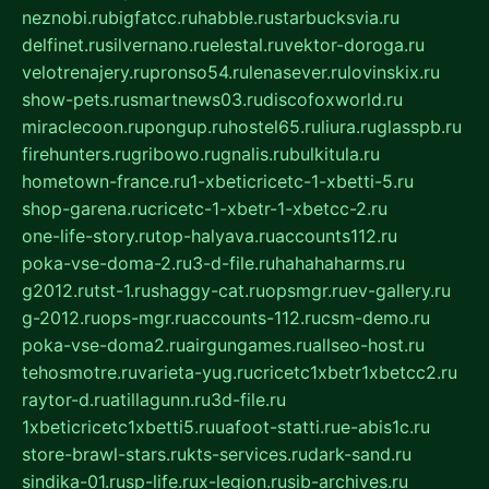
neznobi.ru
bigfatcc.ru
habble.ru
starbucksvia.ru
delfinet.ru
silvernano.ru
elestal.ru
vektor-doroga.ru
velotrenajery.ru
pronso54.ru
lenasever.ru
lovinskix.ru
show-pets.ru
smartnews03.ru
discofoxworld.ru
miraclecoon.ru
pongup.ru
hostel65.ru
liura.ru
glasspb.ru
firehunters.ru
gribowo.ru
gnalis.ru
bulkitula.ru
hometown-france.ru
1-xbeticricetc-1-xbetti-5.ru
shop-garena.ru
cricetc-1-xbetr-1-xbetcc-2.ru
one-life-story.ru
top-halyava.ru
accounts112.ru
poka-vse-doma-2.ru
3-d-file.ru
hahahaharms.ru
g2012.ru
tst-1.ru
shaggy-cat.ru
opsmgr.ru
ev-gallery.ru
g-2012.ru
ops-mgr.ru
accounts-112.ru
csm-demo.ru
poka-vse-doma2.ru
airgungames.ru
allseo-host.ru
tehosmotre.ru
varieta-yug.ru
cricetc1xbetr1xbetcc2.ru
raytor-d.ru
atillagunn.ru
3d-file.ru
1xbeticricetc1xbetti5.ru
uafoot-statti.ru
e-abis1c.ru
store-brawl-stars.ru
kts-services.ru
dark-sand.ru
sindika-01.ru
sp-life.ru
x-legion.ru
sib-archives.ru