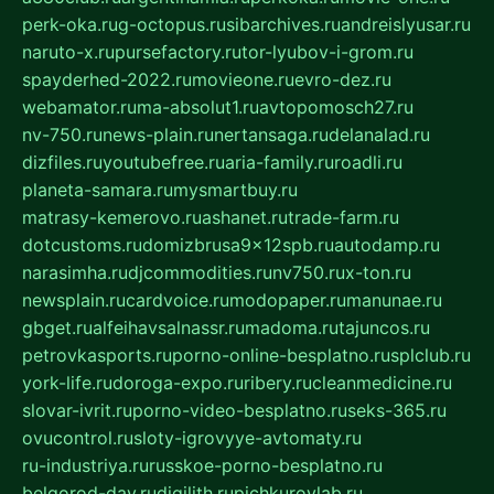
perk-oka.ru
g-octopus.ru
sibarchives.ru
andreislyusar.ru
naruto-x.ru
pursefactory.ru
tor-lyubov-i-grom.ru
spayderhed-2022.ru
movieone.ru
evro-dez.ru
webamator.ru
ma-absolut1.ru
avtopomosch27.ru
nv-750.ru
news-plain.ru
nertansaga.ru
delanalad.ru
dizfiles.ru
youtubefree.ru
aria-family.ru
roadli.ru
planeta-samara.ru
mysmartbuy.ru
matrasy-kemerovo.ru
ashanet.ru
trade-farm.ru
dotcustoms.ru
domizbrusa9x12spb.ru
autodamp.ru
narasimha.ru
djcommodities.ru
nv750.ru
x-ton.ru
newsplain.ru
cardvoice.ru
modopaper.ru
manunae.ru
gbget.ru
alfeihavsalnassr.ru
madoma.ru
tajuncos.ru
petrovkasports.ru
porno-online-besplatno.ru
splclub.ru
york-life.ru
doroga-expo.ru
ribery.ru
cleanmedicine.ru
slovar-ivrit.ru
porno-video-besplatno.ru
seks-365.ru
ovucontrol.ru
sloty-igrovyye-avtomaty.ru
ru-industriya.ru
russkoe-porno-besplatno.ru
belgorod-day.ru
digilith.ru
pichkurovlab.ru