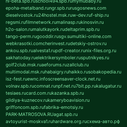
hl-beta.spb.ru
school494.spb.ru
mymubaby.ru
epoha-metalband.ru
ngr.spb.ru
rusgosnews.com
dieselvostok.ru
24hostel.msk.ru
w-dev.ru
f-ship.ru
regsmi.ru
filmnetwork.ru
malinasp.ru
kinosvin.ru
h2o-salon.ru
malutkayork.ru
deltaprim.spb.ru
tango-perm.ru
gooddir.ru
sgv.su
multiki-online.com
webkrasotki.com
cherinvest.ru
detskiy-ostrov.ru
ankou.spb.ru
alvesta1.ru
pdf-creator.ru
nix-files.org.ru
sakhatoday.ru
elektrikersymboler.ru
sputnikyes.ru
golf2club.msk.ru
aeforums.ru
zallclub.ru
multimodal.msk.ru
habaigry.ru
haikko.ru
sobakopedia.ru
isz-fest.ru
ewnc.info
screensaver-clock.net.ru
volnav.spb.ru
comnat.ru
npf.net.ru
7bit.pp.ru
kalugatur.ru
tesiaes.ru
card.com.ru
kazanka.spb.ru
gildiya-kuznecov.ru
kameryboavision.ru
griffoncom.spb.ru
fabrika-emotsiy.ru
PARK-MATROSOVA.RU
agat.spb.ru
avtoyurist-moskva1.ru
hardware.org.ru
схема-авто.рф