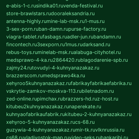
e-abis-1-c.ru
sindika01.ru
venda-festival.ru
store-brawlstars.ru
dooraleksandria.ru
antenna-highly.ru
mine-lab-msk.ru
1-mus.ru
3-sex-porn.ru
ban-damn.ru
purse-factory.ru
viagra-tablet.ru
fasbags.ru
adler-jun.ru
bandamn.ru
fincontech.ru
3sexporn.ru
1mus.ru
darksand.ru
rebus-toys.ru
minelab-msk.ru
alabuga-cityhotel.ru
medsprawo-4-ka.ru
2864420.ru
blagodarenie-spb.ru
zajmy24.ru
tovudyi-4-kuhnyanazakaz.ru
brazzerscom.ru
medsprawo4ka.ru
xehyroo5kuhnyanazakaz.ru
fabrikayfabrikaefabrika.ru
vskrytie-zamkov-moskva-113.ru
biletnadom.ru
zed-online.ru
pimchax.ru
brazzers-hd.ru
z-host.ru
kitubeu2kuhnyanazakaz.ru
naperekate.ru
kuhnyaofabrikaufabrik.ru
kitubeu-2-kuhnyanazakaz.ru
xehyroo-5-kuhnyanazakaz.ru
cs-68.ru
guzywia-4-kuhnyanazakaz.ru
mir-tk.ru
vlknrussia.ru
cs68.ru
vladivostok-map.ru
video-seks.ru
bankaribi.ru