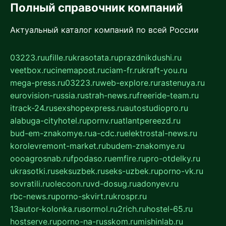
Полный справочник компаний
Актуальный каталог компаний по всей России
03223.ru
ufille.ru
krasotata.ru
prazdnikdushi.ru
veetbox.ru
cinemapost.ru
ciam-fr.ru
kraft-you.ru
mega-press.ru
03223.ru
web-explore.ru
rastenuya.ru
eurovision-russia.ru
strah-news.ru
freeride-team.ru
itrack-24.ru
sexshopexpress.ru
autostudiopro.ru
alabuga-cityhotel.ru
pornv.ru
atlantpereezd.ru
bud-em-znakomye.ru
a-cdc.ru
elektrostal-news.ru
korolevremont-market.ru
budem-znakomye.ru
oooagrosnab.ru
fpodaso.ru
emfire.ru
pro-otdelky.ru
ukrasotki.ru
seksuzbek.ru
seks-uzbek.ru
porno-vk.ru
sovratili.ru
olecoon.ru
vd-dosug.ru
adonyev.ru
rbc-news.ru
porno-skvirt.ru
krospr.ru
13autor-kolonka.ru
sormol.ru
2rich.ru
hostel-65.ru
hostserve.ru
porno-na-russkom.ru
mishinlab.ru