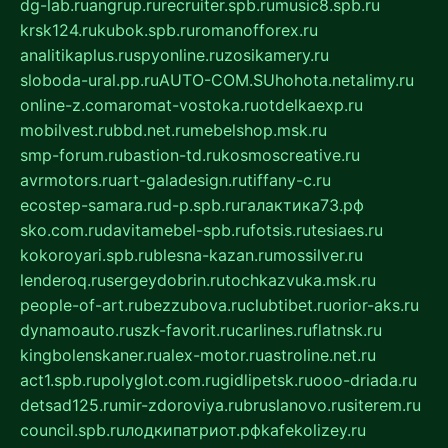
dg-lab.ru
angrup.ru
recruiter.spb.ru
music8.spb.ru
krsk124.ru
kubok.spb.ru
romanofforex.ru
analitikaplus.ru
spyonline.ru
zosikamery.ru
sloboda-ural.pp.ru
AUTO-COM.SU
hohota.net
alimy.ru
online-z.com
aromat-vostoka.ru
otdelkaexp.ru
mobilvest.ru
bbd.net.ru
mebelshop.msk.ru
smp-forum.ru
bastion-td.ru
kosmoscreative.ru
avrmotors.ru
art-galadesign.ru
tiffany-c.ru
ecostep-samara.ru
d-p.spb.ru
галактика73.рф
sko.com.ru
davitamebel-spb.ru
fotsis.ru
tesiaes.ru
kokoroyari.spb.ru
blesna-kazan.ru
mossilver.ru
lenderoq.ru
sergeydobrin.ru
tochkazvuka.msk.ru
people-of-art.ru
bezzubova.ru
clubtibet.ru
orior-aks.ru
dynamoauto.ru
szk-favorit.ru
carlines.ru
flatnsk.ru
kingbolenskaner.ru
alex-motor.ru
astroline.net.ru
act1.spb.ru
polyglot.com.ru
gidlipetsk.ru
ooo-driada.ru
detsad125.ru
mir-zdoroviya.ru
bruslanovo.ru
siterem.ru
council.spb.ru
лодкипатриот.рф
kafekolizey.ru