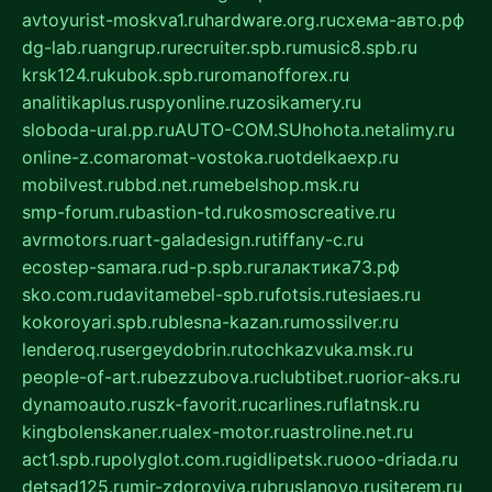
avtoyurist-moskva1.ru
hardware.org.ru
схема-авто.рф
dg-lab.ru
angrup.ru
recruiter.spb.ru
music8.spb.ru
krsk124.ru
kubok.spb.ru
romanofforex.ru
analitikaplus.ru
spyonline.ru
zosikamery.ru
sloboda-ural.pp.ru
AUTO-COM.SU
hohota.net
alimy.ru
online-z.com
aromat-vostoka.ru
otdelkaexp.ru
mobilvest.ru
bbd.net.ru
mebelshop.msk.ru
smp-forum.ru
bastion-td.ru
kosmoscreative.ru
avrmotors.ru
art-galadesign.ru
tiffany-c.ru
ecostep-samara.ru
d-p.spb.ru
галактика73.рф
sko.com.ru
davitamebel-spb.ru
fotsis.ru
tesiaes.ru
kokoroyari.spb.ru
blesna-kazan.ru
mossilver.ru
lenderoq.ru
sergeydobrin.ru
tochkazvuka.msk.ru
people-of-art.ru
bezzubova.ru
clubtibet.ru
orior-aks.ru
dynamoauto.ru
szk-favorit.ru
carlines.ru
flatnsk.ru
kingbolenskaner.ru
alex-motor.ru
astroline.net.ru
act1.spb.ru
polyglot.com.ru
gidlipetsk.ru
ooo-driada.ru
detsad125.ru
mir-zdoroviya.ru
bruslanovo.ru
siterem.ru