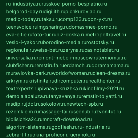
ru-industriya.ru
russkoe-porno-besplatno.ru
belgorod-day.ru
digilith.ru
pichkurovlab.ru
medic-today.ru
taksu.ru
comp123.ru
don-ykt.ru
teensvoice.ru
imgsharing.ru
domashnee-porno.ru
eva-elfie.ru
foto-tur.ru
biz-doska.ru
metropoltravel.ru
veslo-i-yakor.ru
borodino-media.ru
rostotsky.ru
regionufa.ru
weiss-bet.ru
zaryna.ru
casinotablet.ru
universalia.ru
remont-mebeli-moscow.ru
termomur.ru
clubfisher.ru
remstirufa.ru
erdamchi.ru
doramamama.ru
muraviovka-park.ru
worldofwoman.ru
clean-dreams.ru
arkrym.ru
kristinita.ru
dircomputer.ru
healthenter.ru
textexperts.ru
pivnaya-kruzhka.ru
kinofilmy-2021.ru
demolalapaluza.ru
tanyavanya.ru
remstir-tolyatti.ru
msdip.ru
jdol.ru
sokolovr.ru
newtech-spb.ru
rezemkleim.ru
massage-tai.ru
seonub.ru
zvonitut.ru
biolisichka24.ru
mncraft-download.ru
algoritm-sistema.ru
godflesh.ru
ru-industria.ru
zebra-tlt.ru
okna-proficom.ru
erynok.ru