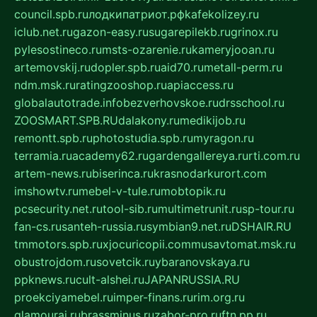
council.spb.ru
лодкипатриот.рф
kafekolizey.ru
iclub.net.ru
gazon-easy.ru
sugarepilekb.ru
grinox.ru
pylesostineco.ru
msts-ozarenie.ru
kameryjooan.ru
artemovskij.ru
dopler.spb.ru
aid70.ru
metall-perm.ru
ndm.msk.ru
ratingzooshop.ru
apiaccess.ru
globalautotrade.info
bezverhovskoe.ru
drsschool.ru
ZOOSMART.SPB.RU
dalakony.ru
medikijob.ru
remontt.spb.ru
photostudia.spb.ru
myragon.ru
terramia.ru
academy62.ru
gardengallereya.ru
rti.com.ru
artem-news.ru
biserinca.ru
krasnodarkurort.com
imshowtv.ru
mebel-v-tule.ru
mobtopik.ru
pcsecurity.net.ru
tool-sib.ru
multimetrunit.ru
sp-tour.ru
fan-cs.ru
santeh-russia.ru
symbian9.net.ru
DSHAIR.RU
tmmotors.spb.ru
xjocuricopii.com
musavtomat.msk.ru
obustrojdom.ru
sovetcik.ru
ybaranovskaya.ru
ppknews.ru
cult-alshei.ru
JAPANRUSSIA.RU
proekciyamebel.ru
imper-finans.ru
rim.org.ru
glamourai.ru
brassminus.ru
zabor-pro.ru
ftn.pp.ru