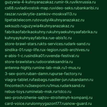
guzywia-4-kuhnyanazakaz.ru
mir-tk.ru
vlknrussia.ru
cs68.ru
vladivostok-map.ru
video-seks.ru
bankaribi.ru
raszar.ru
vskrytie-zamkov-moskva113.ru
lipetsktelecom.ru
tovudyi4kuhnyanazakaz.ru
seksuzb.ru
guzywia4kuhnyanazakaz.ru
fabrikaofabrikaokuhny.ru
kuhnyaekuhnyaafabrika.ru
kuhnyaykuhnyayfabrika.ru
e-abis1c.ru
store-brawl-stars.ru
kts-services.ru
dark-sand.ru
sindika-01.ru
sp-life.ru
x-legion.ru
sib-archives.ru
e-abis-1-c.ru
sindika01.ru
venda-festival.ru
store-brawlstars.ru
dooraleksandria.ru
antenna-highly.ru
mine-lab-msk.ru
1-mus.ru
3-sex-porn.ru
ban-damn.ru
purse-factory.ru
viagra-tablet.ru
fasbags.ru
adler-jun.ru
bandamn.ru
fincontech.ru
3sexporn.ru
1mus.ru
darksand.ru
rebus-toys.ru
minelab-msk.ru
rtdco.ru
seo-prodvizhenie-sajtov-stroitelnyh-kompanij.ru
card-voice.ru
rulonnyygazon177.ru
snow-guard.ru