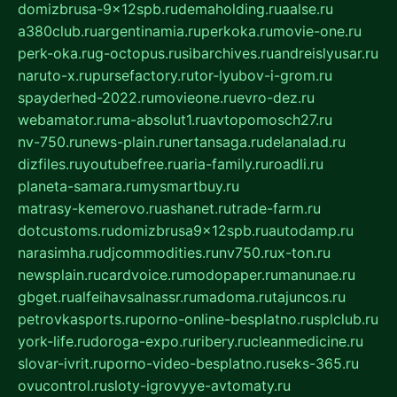
domizbrusa-9x12spb.ru
demaholding.ru
aalse.ru
a380club.ru
argentinamia.ru
perkoka.ru
movie-one.ru
perk-oka.ru
g-octopus.ru
sibarchives.ru
andreislyusar.ru
naruto-x.ru
pursefactory.ru
tor-lyubov-i-grom.ru
spayderhed-2022.ru
movieone.ru
evro-dez.ru
webamator.ru
ma-absolut1.ru
avtopomosch27.ru
nv-750.ru
news-plain.ru
nertansaga.ru
delanalad.ru
dizfiles.ru
youtubefree.ru
aria-family.ru
roadli.ru
planeta-samara.ru
mysmartbuy.ru
matrasy-kemerovo.ru
ashanet.ru
trade-farm.ru
dotcustoms.ru
domizbrusa9x12spb.ru
autodamp.ru
narasimha.ru
djcommodities.ru
nv750.ru
x-ton.ru
newsplain.ru
cardvoice.ru
modopaper.ru
manunae.ru
gbget.ru
alfeihavsalnassr.ru
madoma.ru
tajuncos.ru
petrovkasports.ru
porno-online-besplatno.ru
splclub.ru
york-life.ru
doroga-expo.ru
ribery.ru
cleanmedicine.ru
slovar-ivrit.ru
porno-video-besplatno.ru
seks-365.ru
ovucontrol.ru
sloty-igrovyye-avtomaty.ru