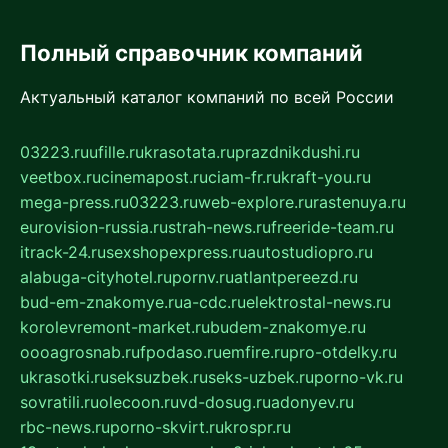
Полный справочник компаний
Актуальный каталог компаний по всей России
03223.ru
ufille.ru
krasotata.ru
prazdnikdushi.ru
veetbox.ru
cinemapost.ru
ciam-fr.ru
kraft-you.ru
mega-press.ru
03223.ru
web-explore.ru
rastenuya.ru
eurovision-russia.ru
strah-news.ru
freeride-team.ru
itrack-24.ru
sexshopexpress.ru
autostudiopro.ru
alabuga-cityhotel.ru
pornv.ru
atlantpereezd.ru
bud-em-znakomye.ru
a-cdc.ru
elektrostal-news.ru
korolevremont-market.ru
budem-znakomye.ru
oooagrosnab.ru
fpodaso.ru
emfire.ru
pro-otdelky.ru
ukrasotki.ru
seksuzbek.ru
seks-uzbek.ru
porno-vk.ru
sovratili.ru
olecoon.ru
vd-dosug.ru
adonyev.ru
rbc-news.ru
porno-skvirt.ru
krospr.ru