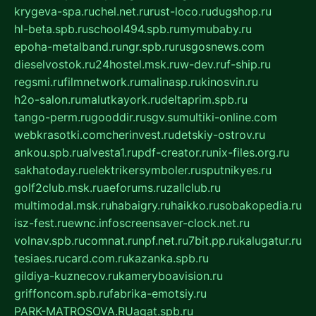
krygeva-spa.ru
chel.net.ru
rust-loco.ru
dugshop.ru
hl-beta.spb.ru
school494.spb.ru
mymubaby.ru
epoha-metalband.ru
ngr.spb.ru
rusgosnews.com
dieselvostok.ru
24hostel.msk.ru
w-dev.ru
f-ship.ru
regsmi.ru
filmnetwork.ru
malinasp.ru
kinosvin.ru
h2o-salon.ru
malutkayork.ru
deltaprim.spb.ru
tango-perm.ru
gooddir.ru
sgv.su
multiki-online.com
webkrasotki.com
cherinvest.ru
detskiy-ostrov.ru
ankou.spb.ru
alvesta1.ru
pdf-creator.ru
nix-files.org.ru
sakhatoday.ru
elektrikersymboler.ru
sputnikyes.ru
golf2club.msk.ru
aeforums.ru
zallclub.ru
multimodal.msk.ru
habaigry.ru
haikko.ru
sobakopedia.ru
isz-fest.ru
ewnc.info
screensaver-clock.net.ru
volnav.spb.ru
comnat.ru
npf.net.ru
7bit.pp.ru
kalugatur.ru
tesiaes.ru
card.com.ru
kazanka.spb.ru
gildiya-kuznecov.ru
kameryboavision.ru
griffoncom.spb.ru
fabrika-emotsiy.ru
PARK-MATROSOVA.RU
agat.spb.ru