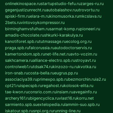
onlinekinospace.ru
startupstudio-fefu.ru
zarges-ru.ru
gegenjustizunrecht.ru
autobalashov.ru
utrovortu.ru
spiski-firm.ru
elara-m.ru
kinomusorka.ru
mkcslava.ru
2bets.ru
vintovoykompressor.ru
birminghamvsfulham.ru
sarmat-komp.ru
pioneeri.ru
amadis-chocolate.ru
shkurki-karakulya.ru
kanotiforet.spb.ru
tutmassage.ru
ecolog.org.ru
praga.spb.ru
falcorussia.ru
autodoctorservis.ru
kamertondom.spb.ru
net-life.net.ru
avto-vozim.ru
sakhcamera.ru
alliance-electro.spb.ru
stroyavt.ru
controlweb1.ru
tdsak74.ru
kinzozo-ru.ru
kvotka.ru
iron-snab.ru
costa-bella.ru
eugrus.pp.ru
associaciya39.ru
primexpo.spb.ru
bezmorchin.ru
ia2.ru
cpt21.ru
ispecspb.ru
regahost.ru
kolosok-elita.ru
tae-kwon.ru
consrio.com.ru
insiam.ru
avegainfo.ru
archery161.ru
bigencyclica.ru
vlast16.ru
korru.net
sarmiento.spb.su
extelopedia.ru
lammin-suo.spb.ru
iskatour.spb.ru
snpi.org.ru
running-line.ru