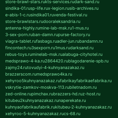
store-brawl-stars.ru
kts-services.ru
dark-sand.ru
sindika-01.ru
sp-life.ru
x-legion.ru
sib-archives.ru
e-abis-1-c.ru
sindika01.ru
venda-festival.ru
store-brawlstars.ru
dooraleksandria.ru
antenna-highly.ru
mine-lab-msk.ru
1-mus.ru
3-sex-porn.ru
ban-damn.ru
purse-factory.ru
viagra-tablet.ru
fasbags.ru
adler-jun.ru
bandamn.ru
fincontech.ru
3sexporn.ru
1mus.ru
darksand.ru
rebus-toys.ru
minelab-msk.ru
alabuga-cityhotel.ru
medsprawo-4-ka.ru
2864420.ru
blagodarenie-spb.ru
zajmy24.ru
tovudyi-4-kuhnyanazakaz.ru
brazzerscom.ru
medsprawo4ka.ru
xehyroo5kuhnyanazakaz.ru
fabrikayfabrikaefabrika.ru
vskrytie-zamkov-moskva-113.ru
biletnadom.ru
zed-online.ru
pimchax.ru
brazzers-hd.ru
z-host.ru
kitubeu2kuhnyanazakaz.ru
naperekate.ru
kuhnyaofabrikaufabrik.ru
kitubeu-2-kuhnyanazakaz.ru
xehyroo-5-kuhnyanazakaz.ru
cs-68.ru