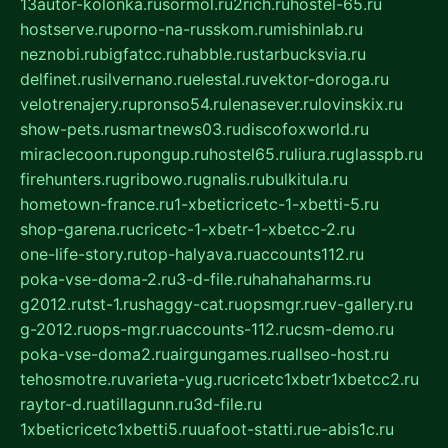
13autor-kolonka.ru
sormol.ru
2rich.ru
hostel-65.ru
hostserve.ru
porno-na-russkom.ru
mishinlab.ru
neznobi.ru
bigfatcc.ru
habble.ru
starbucksvia.ru
delfinet.ru
silvernano.ru
elestal.ru
vektor-doroga.ru
velotrenajery.ru
pronso54.ru
lenasever.ru
lovinskix.ru
show-pets.ru
smartnews03.ru
discofoxworld.ru
miraclecoon.ru
pongup.ru
hostel65.ru
liura.ru
glasspb.ru
firehunters.ru
gribowo.ru
gnalis.ru
bulkitula.ru
hometown-france.ru
1-xbeticricetc-1-xbetti-5.ru
shop-garena.ru
cricetc-1-xbetr-1-xbetcc-2.ru
one-life-story.ru
top-halyava.ru
accounts112.ru
poka-vse-doma-2.ru
3-d-file.ru
hahahaharms.ru
g2012.ru
tst-1.ru
shaggy-cat.ru
opsmgr.ru
ev-gallery.ru
g-2012.ru
ops-mgr.ru
accounts-112.ru
csm-demo.ru
poka-vse-doma2.ru
airgungames.ru
allseo-host.ru
tehosmotre.ru
varieta-yug.ru
cricetc1xbetr1xbetcc2.ru
raytor-d.ru
atillagunn.ru
3d-file.ru
1xbeticricetc1xbetti5.ru
uafoot-statti.ru
e-abis1c.ru