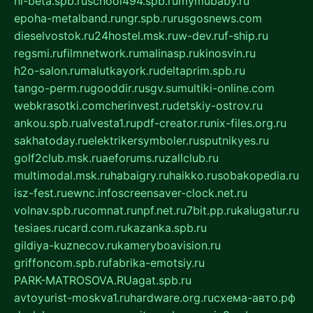
hl-beta.spb.ru
school494.spb.ru
mymubaby.ru
epoha-metalband.ru
ngr.spb.ru
rusgosnews.com
dieselvostok.ru
24hostel.msk.ru
w-dev.ru
f-ship.ru
regsmi.ru
filmnetwork.ru
malinasp.ru
kinosvin.ru
h2o-salon.ru
malutkayork.ru
deltaprim.spb.ru
tango-perm.ru
gooddir.ru
sgv.su
multiki-online.com
webkrasotki.com
cherinvest.ru
detskiy-ostrov.ru
ankou.spb.ru
alvesta1.ru
pdf-creator.ru
nix-files.org.ru
sakhatoday.ru
elektrikersymboler.ru
sputnikyes.ru
golf2club.msk.ru
aeforums.ru
zallclub.ru
multimodal.msk.ru
habaigry.ru
haikko.ru
sobakopedia.ru
isz-fest.ru
ewnc.info
screensaver-clock.net.ru
volnav.spb.ru
comnat.ru
npf.net.ru
7bit.pp.ru
kalugatur.ru
tesiaes.ru
card.com.ru
kazanka.spb.ru
gildiya-kuznecov.ru
kameryboavision.ru
griffoncom.spb.ru
fabrika-emotsiy.ru
PARK-MATROSOVA.RU
agat.spb.ru
avtoyurist-moskva1.ru
hardware.org.ru
схема-авто.рф