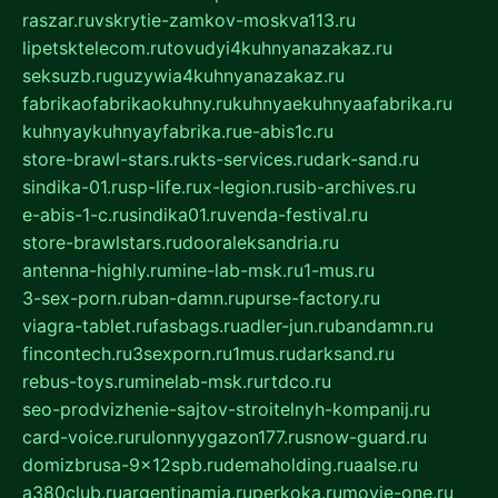
raszar.ru
vskrytie-zamkov-moskva113.ru
lipetsktelecom.ru
tovudyi4kuhnyanazakaz.ru
seksuzb.ru
guzywia4kuhnyanazakaz.ru
fabrikaofabrikaokuhny.ru
kuhnyaekuhnyaafabrika.ru
kuhnyaykuhnyayfabrika.ru
e-abis1c.ru
store-brawl-stars.ru
kts-services.ru
dark-sand.ru
sindika-01.ru
sp-life.ru
x-legion.ru
sib-archives.ru
e-abis-1-c.ru
sindika01.ru
venda-festival.ru
store-brawlstars.ru
dooraleksandria.ru
antenna-highly.ru
mine-lab-msk.ru
1-mus.ru
3-sex-porn.ru
ban-damn.ru
purse-factory.ru
viagra-tablet.ru
fasbags.ru
adler-jun.ru
bandamn.ru
fincontech.ru
3sexporn.ru
1mus.ru
darksand.ru
rebus-toys.ru
minelab-msk.ru
rtdco.ru
seo-prodvizhenie-sajtov-stroitelnyh-kompanij.ru
card-voice.ru
rulonnyygazon177.ru
snow-guard.ru
domizbrusa-9x12spb.ru
demaholding.ru
aalse.ru
a380club.ru
argentinamia.ru
perkoka.ru
movie-one.ru