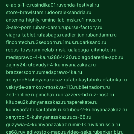
e-abis-1-c.ru
sindika01.ru
venda-festival.ru
store-brawlstars.ru
dooraleksandria.ru
antenna-highly.ru
mine-lab-msk.ru
1-mus.ru
3-sex-porn.ru
ban-damn.ru
purse-factory.ru
viagra-tablet.ru
fasbags.ru
adler-jun.ru
bandamn.ru
fincontech.ru
3sexporn.ru
1mus.ru
darksand.ru
rebus-toys.ru
minelab-msk.ru
alabuga-cityhotel.ru
medsprawo-4-ka.ru
2864420.ru
blagodarenie-spb.ru
zajmy24.ru
tovudyi-4-kuhnyanazakaz.ru
brazzerscom.ru
medsprawo4ka.ru
xehyroo5kuhnyanazakaz.ru
fabrikayfabrikaefabrika.ru
vskrytie-zamkov-moskva-113.ru
biletnadom.ru
zed-online.ru
pimchax.ru
brazzers-hd.ru
z-host.ru
kitubeu2kuhnyanazakaz.ru
naperekate.ru
kuhnyaofabrikaufabrik.ru
kitubeu-2-kuhnyanazakaz.ru
xehyroo-5-kuhnyanazakaz.ru
cs-68.ru
guzywia-4-kuhnyanazakaz.ru
mir-tk.ru
vlknrussia.ru
cs68.ru
vladivostok-map.ru
video-seks.ru
bankaribi.ru