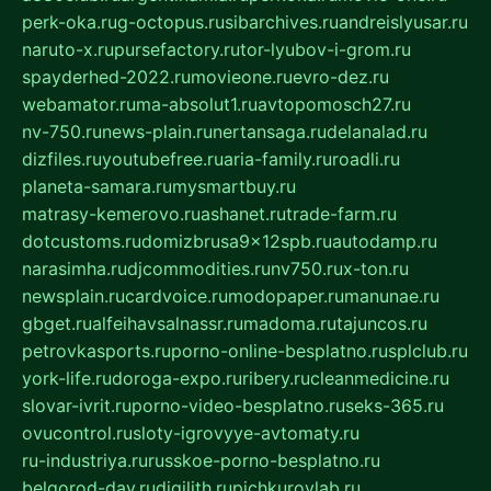
perk-oka.ru
g-octopus.ru
sibarchives.ru
andreislyusar.ru
naruto-x.ru
pursefactory.ru
tor-lyubov-i-grom.ru
spayderhed-2022.ru
movieone.ru
evro-dez.ru
webamator.ru
ma-absolut1.ru
avtopomosch27.ru
nv-750.ru
news-plain.ru
nertansaga.ru
delanalad.ru
dizfiles.ru
youtubefree.ru
aria-family.ru
roadli.ru
planeta-samara.ru
mysmartbuy.ru
matrasy-kemerovo.ru
ashanet.ru
trade-farm.ru
dotcustoms.ru
domizbrusa9x12spb.ru
autodamp.ru
narasimha.ru
djcommodities.ru
nv750.ru
x-ton.ru
newsplain.ru
cardvoice.ru
modopaper.ru
manunae.ru
gbget.ru
alfeihavsalnassr.ru
madoma.ru
tajuncos.ru
petrovkasports.ru
porno-online-besplatno.ru
splclub.ru
york-life.ru
doroga-expo.ru
ribery.ru
cleanmedicine.ru
slovar-ivrit.ru
porno-video-besplatno.ru
seks-365.ru
ovucontrol.ru
sloty-igrovyye-avtomaty.ru
ru-industriya.ru
russkoe-porno-besplatno.ru
belgorod-day.ru
digilith.ru
pichkurovlab.ru