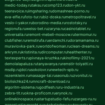
medic-today.ru
taksu.ru
comp123.ru
don-ykt.ru
teensvoice.ru
imgsharing.ru
domashnee-porno.ru
eva-elfie.ru
foto-tur.ru
biz-doska.ru
metropoltravel.ru
veslo-i-yakor.ru
borodino-media.ru
rostotsky.ru
regionufa.ru
weiss-bet.ru
zaryna.ru
casinotablet.ru
universalia.ru
remont-mebeli-moscow.ru
termomur.ru
clubfisher.ru
remstirufa.ru
erdamchi.ru
doramamama.ru
muraviovka-park.ru
worldofwoman.ru
clean-dreams.ru
arkrym.ru
kristinita.ru
dircomputer.ru
healthenter.ru
textexperts.ru
pivnaya-kruzhka.ru
kinofilmy-2021.ru
demolalapaluza.ru
tanyavanya.ru
remstir-tolyatti.ru
msdip.ru
jdol.ru
sokolovr.ru
newtech-spb.ru
rezemkleim.ru
massage-tai.ru
seonub.ru
zvonitut.ru
biolisichka24.ru
mncraft-download.ru
algoritm-sistema.ru
godflesh.ru
ru-industria.ru
zebra-tlt.ru
okna-proficom.ru
erynok.ru
onlinekinospace.ru
startupstudio-fefu.ru
zarges-ru.ru
gegenjustizunrecht.ru
autobalashov.ru
utrovortu.ru