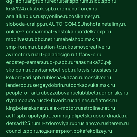
dg-lab.ru
angrup.ru
recruiter.spb.ru
music8.spb.ru
krsk124.ru
kubok.spb.ru
romanofforex.ru
analitikaplus.ru
spyonline.ru
zosikamery.ru
sloboda-ural.pp.ru
AUTO-COM.SU
hohota.net
alimy.ru
online-z.com
aromat-vostoka.ru
otdelkaexp.ru
mobilvest.ru
bbd.net.ru
mebelshop.msk.ru
smp-forum.ru
bastion-td.ru
kosmoscreative.ru
avrmotors.ru
art-galadesign.ru
tiffany-c.ru
ecostep-samara.ru
d-p.spb.ru
галактика73.рф
sko.com.ru
davitamebel-spb.ru
fotsis.ru
tesiaes.ru
kokoroyari.spb.ru
blesna-kazan.ru
mossilver.ru
lenderoq.ru
sergeydobrin.ru
tochkazvuka.msk.ru
people-of-art.ru
bezzubova.ru
clubtibet.ru
orior-aks.ru
dynamoauto.ru
szk-favorit.ru
carlines.ru
flatnsk.ru
kingbolenskaner.ru
alex-motor.ru
astroline.net.ru
act1.spb.ru
polyglot.com.ru
gidlipetsk.ru
ooo-driada.ru
detsad125.ru
mir-zdoroviya.ru
bruslanovo.ru
siterem.ru
council.spb.ru
лодкипатриот.рф
kafekolizey.ru