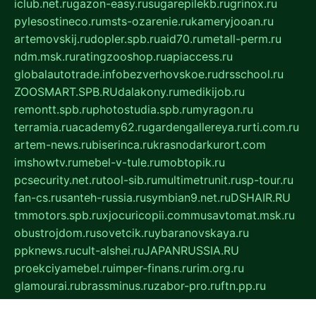
iclub.net.ru
gazon-easy.ru
sugarepilekb.ru
grinox.ru
pylesostineco.ru
msts-ozarenie.ru
kameryjooan.ru
artemovskij.ru
dopler.spb.ru
aid70.ru
metall-perm.ru
ndm.msk.ru
ratingzooshop.ru
apiaccess.ru
globalautotrade.info
bezverhovskoe.ru
drsschool.ru
ZOOSMART.SPB.RU
dalakony.ru
medikijob.ru
remontt.spb.ru
photostudia.spb.ru
myragon.ru
terramia.ru
academy62.ru
gardengallereya.ru
rti.com.ru
artem-news.ru
biserinca.ru
krasnodarkurort.com
imshowtv.ru
mebel-v-tule.ru
mobtopik.ru
pcsecurity.net.ru
tool-sib.ru
multimetrunit.ru
sp-tour.ru
fan-cs.ru
santeh-russia.ru
symbian9.net.ru
DSHAIR.RU
tmmotors.spb.ru
xjocuricopii.com
musavtomat.msk.ru
obustrojdom.ru
sovetcik.ru
ybaranovskaya.ru
ppknews.ru
cult-alshei.ru
JAPANRUSSIA.RU
proekciyamebel.ru
imper-finans.ru
rim.org.ru
glamourai.ru
brassminus.ru
zabor-pro.ru
ftn.pp.ru
dorogoe58.ru
laimengpacker.ru
kuzova-zapchasti.ru