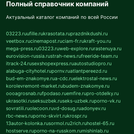
Полный справочник компаний
Актуальный каталог компаний по всей России
03223.ru
ufille.ru
krasotata.ru
prazdnikdushi.ru
veetbox.ru
cinemapost.ru
ciam-fr.ru
kraft-you.ru
mega-press.ru
03223.ru
web-explore.ru
rastenuya.ru
eurovision-russia.ru
strah-news.ru
freeride-team.ru
itrack-24.ru
sexshopexpress.ru
autostudiopro.ru
alabuga-cityhotel.ru
pornv.ru
atlantpereezd.ru
bud-em-znakomye.ru
a-cdc.ru
elektrostal-news.ru
korolevremont-market.ru
budem-znakomye.ru
oooagrosnab.ru
fpodaso.ru
emfire.ru
pro-otdelky.ru
ukrasotki.ru
seksuzbek.ru
seks-uzbek.ru
porno-vk.ru
sovratili.ru
olecoon.ru
vd-dosug.ru
adonyev.ru
rbc-news.ru
porno-skvirt.ru
krospr.ru
13autor-kolonka.ru
sormol.ru
2rich.ru
hostel-65.ru
hostserve.ru
porno-na-russkom.ru
mishinlab.ru