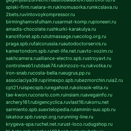
spiski-firm.ru
elara-m.ru
kinomusorka.ru
mkcslava.ru
2bets.ru
vintovoykompressor.ru
birminghamvsfulham.ru
sarmat-komp.ru
pioneeri.ru
amadis-chocolate.ru
shkurki-karakulya.ru
kanotiforet.spb.ru
tutmassage.ru
ecolog.org.ru
praga.spb.ru
falcorussia.ru
autodoctorservis.ru
kamertondom.spb.ru
net-life.net.ru
avto-vozim.ru
sakhcamera.ru
alliance-electro.spb.ru
stroyavt.ru
controlweb1.ru
tdsak74.ru
kinzozo-ru.ru
kvotka.ru
iron-snab.ru
costa-bella.ru
eugrus.pp.ru
associaciya39.ru
primexpo.spb.ru
bezmorchin.ru
ia2.ru
cpt21.ru
ispecspb.ru
regahost.ru
kolosok-elita.ru
tae-kwon.ru
consrio.com.ru
insiam.ru
avegainfo.ru
archery161.ru
bigencyclica.ru
vlast16.ru
korru.net
sarmiento.spb.su
extelopedia.ru
lammin-suo.spb.ru
iskatour.spb.ru
snpi.org.ru
running-line.ru
krygeva-spa.ru
chel.net.ru
rust-loco.ru
dugshop.ru