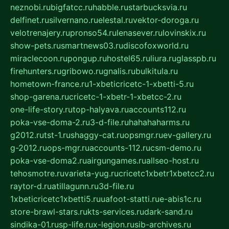
neznobi.ru
bigfatcc.ru
habble.ru
starbucksvia.ru
delfinet.ru
silvernano.ru
elestal.ru
vektor-doroga.ru
velotrenajery.ru
pronso54.ru
lenasever.ru
lovinskix.ru
show-pets.ru
smartnews03.ru
discofoxworld.ru
miraclecoon.ru
pongup.ru
hostel65.ru
liura.ru
glasspb.ru
firehunters.ru
gribowo.ru
gnalis.ru
bulkitula.ru
hometown-france.ru
1-xbeticricetc-1-xbetti-5.ru
shop-garena.ru
cricetc-1-xbetr-1-xbetcc-2.ru
one-life-story.ru
top-halyava.ru
accounts112.ru
poka-vse-doma-2.ru
3-d-file.ru
hahahaharms.ru
g2012.ru
tst-1.ru
shaggy-cat.ru
opsmgr.ru
ev-gallery.ru
g-2012.ru
ops-mgr.ru
accounts-112.ru
csm-demo.ru
poka-vse-doma2.ru
airgungames.ru
allseo-host.ru
tehosmotre.ru
varieta-yug.ru
cricetc1xbetr1xbetcc2.ru
raytor-d.ru
atillagunn.ru
3d-file.ru
1xbeticricetc1xbetti5.ru
uafoot-statti.ru
e-abis1c.ru
store-brawl-stars.ru
kts-services.ru
dark-sand.ru
sindika-01.ru
sp-life.ru
x-legion.ru
sib-archives.ru