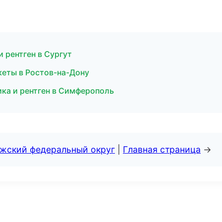
и рентген в Сургут
кеты в Ростов-на-Дону
ика и рентген в Симферополь
лжский федеральный округ
|
Главная страница
→