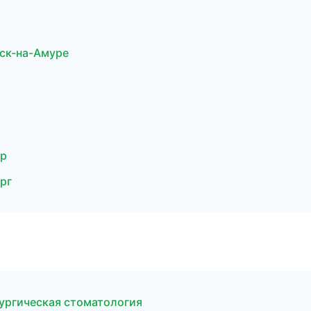
ск-на-Амуре
ар
рг
рургическая стоматология