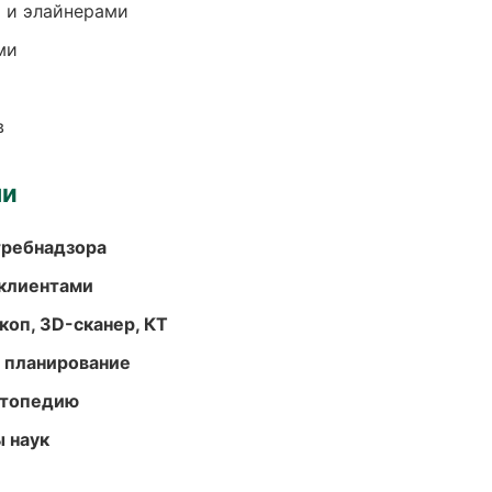
 и элайнерами
ми
в
ми
требнадзора
 клиентами
оп, 3D-сканер, КТ
 планирование
ортопедию
ы наук