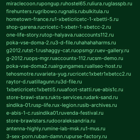
miraclecoon.ru
pongup.ru
hostel65.ru
liura.ru
glasspb.ru
firehunters.ru
gribowo.ru
gnalis.ru
bulkitula.ru
hometown-france.ru
1-xbeticricetc-1-xbetti-5.ru
shop-garena.ru
cricetc-1-xbetr-1-xbetcc-2.ru
one-life-story.ru
top-halyava.ru
accounts112.ru
poka-vse-doma-2.ru
3-d-file.ru
hahahaharms.ru
g2012.ru
tst-1.ru
shaggy-cat.ru
opsmgr.ru
ev-gallery.ru
g-2012.ru
ops-mgr.ru
accounts-112.ru
csm-demo.ru
poka-vse-doma2.ru
airgungames.ru
allseo-host.ru
tehosmotre.ru
varieta-yug.ru
cricetc1xbetr1xbetcc2.ru
raytor-d.ru
atillagunn.ru
3d-file.ru
1xbeticricetc1xbetti5.ru
uafoot-statti.ru
e-abis1c.ru
store-brawl-stars.ru
kts-services.ru
dark-sand.ru
sindika-01.ru
sp-life.ru
x-legion.ru
sib-archives.ru
e-abis-1-c.ru
sindika01.ru
venda-festival.ru
store-brawlstars.ru
dooraleksandria.ru
antenna-highly.ru
mine-lab-msk.ru
1-mus.ru
3-sex-porn.ru
ban-damn.ru
purse-factory.ru