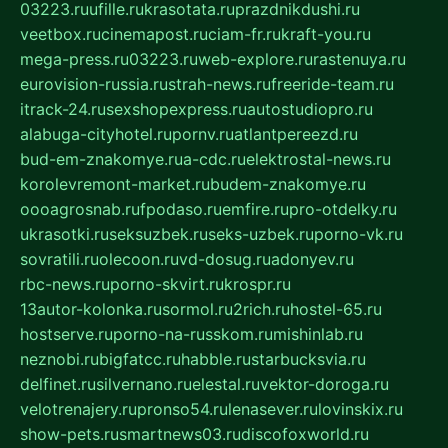
03223.ru
ufille.ru
krasotata.ru
prazdnikdushi.ru
veetbox.ru
cinemapost.ru
ciam-fr.ru
kraft-you.ru
mega-press.ru
03223.ru
web-explore.ru
rastenuya.ru
eurovision-russia.ru
strah-news.ru
freeride-team.ru
itrack-24.ru
sexshopexpress.ru
autostudiopro.ru
alabuga-cityhotel.ru
pornv.ru
atlantpereezd.ru
bud-em-znakomye.ru
a-cdc.ru
elektrostal-news.ru
korolevremont-market.ru
budem-znakomye.ru
oooagrosnab.ru
fpodaso.ru
emfire.ru
pro-otdelky.ru
ukrasotki.ru
seksuzbek.ru
seks-uzbek.ru
porno-vk.ru
sovratili.ru
olecoon.ru
vd-dosug.ru
adonyev.ru
rbc-news.ru
porno-skvirt.ru
krospr.ru
13autor-kolonka.ru
sormol.ru
2rich.ru
hostel-65.ru
hostserve.ru
porno-na-russkom.ru
mishinlab.ru
neznobi.ru
bigfatcc.ru
habble.ru
starbucksvia.ru
delfinet.ru
silvernano.ru
elestal.ru
vektor-doroga.ru
velotrenajery.ru
pronso54.ru
lenasever.ru
lovinskix.ru
show-pets.ru
smartnews03.ru
discofoxworld.ru