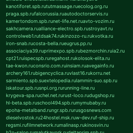
kanotiforet.spb.ru
tutmassage.ru
ecolog.org.ru
praga.spb.ru
falcorussia.ru
autodoctorservis.ru
kamertondom.spb.ru
net-life.net.ru
avto-vozim.ru
sakhcamera.ru
alliance-electro.spb.ru
stroyavt.ru
controlweb1.ru
tdsak74.ru
kinzozo-ru.ru
kvotka.ru
iron-snab.ru
costa-bella.ru
eugrus.pp.ru
associaciya39.ru
primexpo.spb.ru
bezmorchin.ru
ia2.ru
cpt21.ru
ispecspb.ru
regahost.ru
kolosok-elita.ru
tae-kwon.ru
consrio.com.ru
insiam.ru
avegainfo.ru
archery161.ru
bigencyclica.ru
vlast16.ru
korru.net
sarmiento.spb.su
extelopedia.ru
lammin-suo.spb.ru
iskatour.spb.ru
snpi.org.ru
running-line.ru
krygeva-spa.ru
chel.net.ru
rust-loco.ru
dugshop.ru
hl-beta.spb.ru
school494.spb.ru
mymubaby.ru
epoha-metalband.ru
ngr.spb.ru
rusgosnews.com
dieselvostok.ru
24hostel.msk.ru
w-dev.ru
f-ship.ru
regsmi.ru
filmnetwork.ru
malinasp.ru
kinosvin.ru
h2o-salon.ru
malutkayork.ru
deltaprim.spb.ru