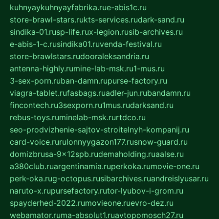
kuhnyaykuhnyayfabrika.ru
e-abis1c.ru
store-brawl-stars.ru
kts-services.ru
dark-sand.ru
sindika-01.ru
sp-life.ru
x-legion.ru
sib-archives.ru
e-abis-1-c.ru
sindika01.ru
venda-festival.ru
store-brawlstars.ru
dooraleksandria.ru
antenna-highly.ru
mine-lab-msk.ru
1-mus.ru
3-sex-porn.ru
ban-damn.ru
purse-factory.ru
viagra-tablet.ru
fasbags.ru
adler-jun.ru
bandamn.ru
fincontech.ru
3sexporn.ru
1mus.ru
darksand.ru
rebus-toys.ru
minelab-msk.ru
rtdco.ru
seo-prodvizhenie-sajtov-stroitelnyh-kompanij.ru
card-voice.ru
rulonnyygazon177.ru
snow-guard.ru
domizbrusa-9x12spb.ru
demaholding.ru
aalse.ru
a380club.ru
argentinamia.ru
perkoka.ru
movie-one.ru
perk-oka.ru
g-octopus.ru
sibarchives.ru
andreislyusar.ru
naruto-x.ru
pursefactory.ru
tor-lyubov-i-grom.ru
spayderhed-2022.ru
movieone.ru
evro-dez.ru
webamator.ru
ma-absolut1.ru
avtopomosch27.ru