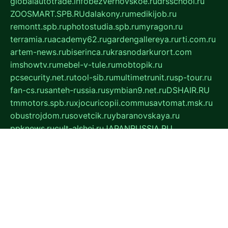
globalautotrade.info
bezverhovskoe.ru
drsschool.ru
ZOOSMART.SPB.RU
dalakony.ru
medikijob.ru
remontt.spb.ru
photostudia.spb.ru
myragon.ru
terramia.ru
academy62.ru
gardengallereya.ru
rti.com.ru
artem-news.ru
biserinca.ru
krasnodarkurort.com
imshowtv.ru
mebel-v-tule.ru
mobtopik.ru
pcsecurity.net.ru
tool-sib.ru
multimetrunit.ru
sp-tour.ru
fan-cs.ru
santeh-russia.ru
symbian9.net.ru
DSHAIR.RU
tmmotors.spb.ru
xjocuricopii.com
musavtomat.msk.ru
obustrojdom.ru
sovetcik.ru
ybaranovskaya.ru
ppknews.ru
cult-alshei.ru
JAPANRUSSIA.RU
proekciyamebel.ru
imper-finans.ru
rim.org.ru
glamourai.ru
brassminus.ru
zabor-pro.ru
ftn.pp.ru
dorogoe58.ru
laimengpacker.ru
kuzova-zapchasti.ru
sageerp.ru
taxodrom.ru
dsrazvitie.ru
hardcity.net.ru
ratinghomegames.ru
topservice25.ru
gubernyan.ru
gtglasslined.ru
ii4.ru
tssport.spb.ru
andorra24.com
blackwallstreet.ru
oboimos.ru
optim-doors.com.ru