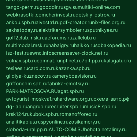
tango-perm.ru
gooddir.ru
sgv.su
multiki-online.com
webkrasotki.com
cherinvest.ru
detskiy-ostrov.ru
ankou.spb.ru
alvesta1.ru
pdf-creator.ru
nix-files.org.ru
sakhatoday.ru
elektrikersymboler.ru
sputnikyes.ru
golf2club.msk.ru
aeforums.ru
zallclub.ru
multimodal.msk.ru
habaigry.ru
haikko.ru
sobakopedia.ru
isz-fest.ru
ewnc.info
screensaver-clock.net.ru
volnav.spb.ru
comnat.ru
npf.net.ru
7bit.pp.ru
kalugatur.ru
tesiaes.ru
card.com.ru
kazanka.spb.ru
gildiya-kuznecov.ru
kameryboavision.ru
griffoncom.spb.ru
fabrika-emotsiy.ru
PARK-MATROSOVA.RU
agat.spb.ru
avtoyurist-moskva1.ru
hardware.org.ru
схема-авто.рф
dg-lab.ru
angrup.ru
recruiter.spb.ru
music8.spb.ru
krsk124.ru
kubok.spb.ru
romanofforex.ru
analitikaplus.ru
spyonline.ru
zosikamery.ru
sloboda-ural.pp.ru
AUTO-COM.SU
hohota.net
alimy.ru