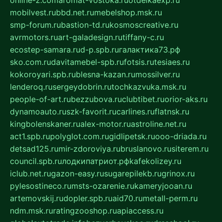
online-z.com
aromat-vostoka.ru
otdelkaexp.ru
mobilvest.ru
bbd.net.ru
mebelshop.msk.ru
smp-forum.ru
bastion-td.ru
kosmoscreative.ru
avrmotors.ru
art-galadesign.ru
tiffany-c.ru
ecostep-samara.ru
d-p.spb.ru
галактика73.рф
sko.com.ru
davitamebel-spb.ru
fotsis.ru
tesiaes.ru
kokoroyari.spb.ru
blesna-kazan.ru
mossilver.ru
lenderoq.ru
sergeydobrin.ru
tochkazvuka.msk.ru
people-of-art.ru
bezzubova.ru
clubtibet.ru
orior-aks.ru
dynamoauto.ru
szk-favorit.ru
carlines.ru
flatnsk.ru
kingbolenskaner.ru
alex-motor.ru
astroline.net.ru
act1.spb.ru
polyglot.com.ru
gidlipetsk.ru
ooo-driada.ru
detsad125.ru
mir-zdoroviya.ru
bruslanovo.ru
siterem.ru
council.spb.ru
лодкипатриот.рф
kafekolizey.ru
iclub.net.ru
gazon-easy.ru
sugarepilekb.ru
grinox.ru
pylesostineco.ru
msts-ozarenie.ru
kameryjooan.ru
artemovskij.ru
dopler.spb.ru
aid70.ru
metall-perm.ru
ndm.msk.ru
ratingzooshop.ru
apiaccess.ru