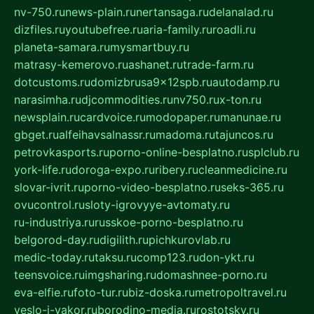
nv-750.ru
news-plain.ru
nertansaga.ru
delanalad.ru
dizfiles.ru
youtubefree.ru
aria-family.ru
roadli.ru
planeta-samara.ru
mysmartbuy.ru
matrasy-kemerovo.ru
ashanet.ru
trade-farm.ru
dotcustoms.ru
domizbrusa9x12spb.ru
autodamp.ru
narasimha.ru
djcommodities.ru
nv750.ru
x-ton.ru
newsplain.ru
cardvoice.ru
modopaper.ru
manunae.ru
gbget.ru
alfeihavsalnassr.ru
madoma.ru
tajuncos.ru
petrovkasports.ru
porno-online-besplatno.ru
splclub.ru
york-life.ru
doroga-expo.ru
ribery.ru
cleanmedicine.ru
slovar-ivrit.ru
porno-video-besplatno.ru
seks-365.ru
ovucontrol.ru
sloty-igrovyye-avtomaty.ru
ru-industriya.ru
russkoe-porno-besplatno.ru
belgorod-day.ru
digilith.ru
pichkurovlab.ru
medic-today.ru
taksu.ru
comp123.ru
don-ykt.ru
teensvoice.ru
imgsharing.ru
domashnee-porno.ru
eva-elfie.ru
foto-tur.ru
biz-doska.ru
metropoltravel.ru
veslo-i-yakor.ru
borodino-media.ru
rostotsky.ru