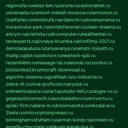
regionufa.ru
weiss-bet.ru
zaryna.ru
casinotablet.ru
universalia.ru
remont-mebeli-moscow.ru
termomur.ru
clubfisher.ru
remstirufa.ru
erdamchi.ru
doramamama.ru
muraviovka-park.ru
worldofwoman.ru
clean-dreams.ru
arkrym.ru
kristinita.ru
dircomputer.ru
healthenter.ru
textexperts.ru
pivnaya-kruzhka.ru
kinofilmy-2021.ru
demolalapaluza.ru
tanyavanya.ru
remstir-tolyatti.ru
msdip.ru
jdol.ru
sokolovr.ru
newtech-spb.ru
rezemkleim.ru
massage-tai.ru
seonub.ru
zvonitut.ru
biolisichka24.ru
mncraft-download.ru
algoritm-sistema.ru
godflesh.ru
ru-industria.ru
zebra-tlt.ru
okna-proficom.ru
erynok.ru
onlinekinospace.ru
startupstudio-fefu.ru
zarges-ru.ru
gegenjustizunrecht.ru
autobalashov.ru
utrovortu.ru
spiski-firm.ru
elara-m.ru
kinomusorka.ru
mkcslava.ru
2bets.ru
vintovoykompressor.ru
birminghamvsfulham.ru
sarmat-komp.ru
pioneeri.ru
amadis-chocolate.ru
shkurki-karakulya.ru