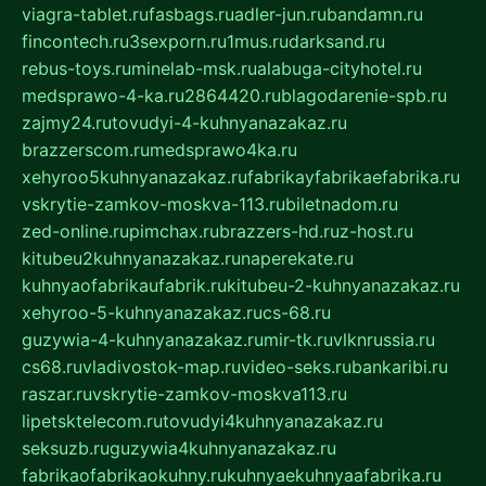
viagra-tablet.ru
fasbags.ru
adler-jun.ru
bandamn.ru
fincontech.ru
3sexporn.ru
1mus.ru
darksand.ru
rebus-toys.ru
minelab-msk.ru
alabuga-cityhotel.ru
medsprawo-4-ka.ru
2864420.ru
blagodarenie-spb.ru
zajmy24.ru
tovudyi-4-kuhnyanazakaz.ru
brazzerscom.ru
medsprawo4ka.ru
xehyroo5kuhnyanazakaz.ru
fabrikayfabrikaefabrika.ru
vskrytie-zamkov-moskva-113.ru
biletnadom.ru
zed-online.ru
pimchax.ru
brazzers-hd.ru
z-host.ru
kitubeu2kuhnyanazakaz.ru
naperekate.ru
kuhnyaofabrikaufabrik.ru
kitubeu-2-kuhnyanazakaz.ru
xehyroo-5-kuhnyanazakaz.ru
cs-68.ru
guzywia-4-kuhnyanazakaz.ru
mir-tk.ru
vlknrussia.ru
cs68.ru
vladivostok-map.ru
video-seks.ru
bankaribi.ru
raszar.ru
vskrytie-zamkov-moskva113.ru
lipetsktelecom.ru
tovudyi4kuhnyanazakaz.ru
seksuzb.ru
guzywia4kuhnyanazakaz.ru
fabrikaofabrikaokuhny.ru
kuhnyaekuhnyaafabrika.ru