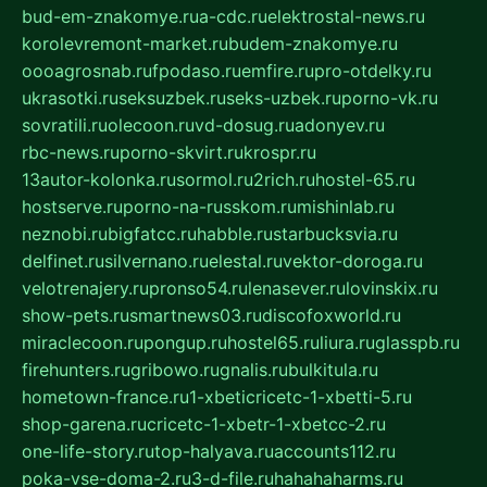
bud-em-znakomye.ru
a-cdc.ru
elektrostal-news.ru
korolevremont-market.ru
budem-znakomye.ru
oooagrosnab.ru
fpodaso.ru
emfire.ru
pro-otdelky.ru
ukrasotki.ru
seksuzbek.ru
seks-uzbek.ru
porno-vk.ru
sovratili.ru
olecoon.ru
vd-dosug.ru
adonyev.ru
rbc-news.ru
porno-skvirt.ru
krospr.ru
13autor-kolonka.ru
sormol.ru
2rich.ru
hostel-65.ru
hostserve.ru
porno-na-russkom.ru
mishinlab.ru
neznobi.ru
bigfatcc.ru
habble.ru
starbucksvia.ru
delfinet.ru
silvernano.ru
elestal.ru
vektor-doroga.ru
velotrenajery.ru
pronso54.ru
lenasever.ru
lovinskix.ru
show-pets.ru
smartnews03.ru
discofoxworld.ru
miraclecoon.ru
pongup.ru
hostel65.ru
liura.ru
glasspb.ru
firehunters.ru
gribowo.ru
gnalis.ru
bulkitula.ru
hometown-france.ru
1-xbeticricetc-1-xbetti-5.ru
shop-garena.ru
cricetc-1-xbetr-1-xbetcc-2.ru
one-life-story.ru
top-halyava.ru
accounts112.ru
poka-vse-doma-2.ru
3-d-file.ru
hahahaharms.ru