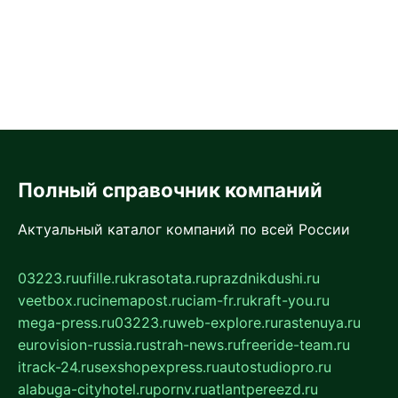
Полный справочник компаний
Актуальный каталог компаний по всей России
03223.ru
ufille.ru
krasotata.ru
prazdnikdushi.ru
veetbox.ru
cinemapost.ru
ciam-fr.ru
kraft-you.ru
mega-press.ru
03223.ru
web-explore.ru
rastenuya.ru
eurovision-russia.ru
strah-news.ru
freeride-team.ru
itrack-24.ru
sexshopexpress.ru
autostudiopro.ru
alabuga-cityhotel.ru
pornv.ru
atlantpereezd.ru