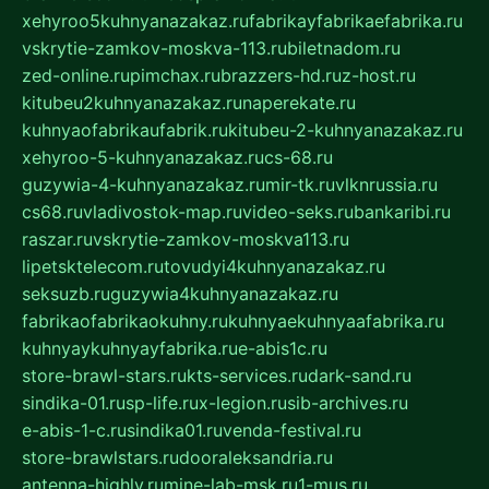
xehyroo5kuhnyanazakaz.ru
fabrikayfabrikaefabrika.ru
vskrytie-zamkov-moskva-113.ru
biletnadom.ru
zed-online.ru
pimchax.ru
brazzers-hd.ru
z-host.ru
kitubeu2kuhnyanazakaz.ru
naperekate.ru
kuhnyaofabrikaufabrik.ru
kitubeu-2-kuhnyanazakaz.ru
xehyroo-5-kuhnyanazakaz.ru
cs-68.ru
guzywia-4-kuhnyanazakaz.ru
mir-tk.ru
vlknrussia.ru
cs68.ru
vladivostok-map.ru
video-seks.ru
bankaribi.ru
raszar.ru
vskrytie-zamkov-moskva113.ru
lipetsktelecom.ru
tovudyi4kuhnyanazakaz.ru
seksuzb.ru
guzywia4kuhnyanazakaz.ru
fabrikaofabrikaokuhny.ru
kuhnyaekuhnyaafabrika.ru
kuhnyaykuhnyayfabrika.ru
e-abis1c.ru
store-brawl-stars.ru
kts-services.ru
dark-sand.ru
sindika-01.ru
sp-life.ru
x-legion.ru
sib-archives.ru
e-abis-1-c.ru
sindika01.ru
venda-festival.ru
store-brawlstars.ru
dooraleksandria.ru
antenna-highly.ru
mine-lab-msk.ru
1-mus.ru