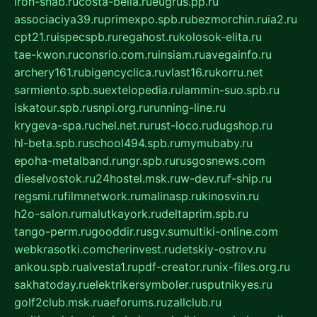
iron-snab.ru
costa-bella.ru
eugrus.pp.ru
associaciya39.ru
primexpo.spb.ru
bezmorchin.ru
ia2.ru
cpt21.ru
ispecspb.ru
regahost.ru
kolosok-elita.ru
tae-kwon.ru
consrio.com.ru
insiam.ru
avegainfo.ru
archery161.ru
bigencyclica.ru
vlast16.ru
korru.net
sarmiento.spb.su
extelopedia.ru
lammin-suo.spb.ru
iskatour.spb.ru
snpi.org.ru
running-line.ru
krygeva-spa.ru
chel.net.ru
rust-loco.ru
dugshop.ru
hl-beta.spb.ru
school494.spb.ru
mymubaby.ru
epoha-metalband.ru
ngr.spb.ru
rusgosnews.com
dieselvostok.ru
24hostel.msk.ru
w-dev.ru
f-ship.ru
regsmi.ru
filmnetwork.ru
malinasp.ru
kinosvin.ru
h2o-salon.ru
malutkayork.ru
deltaprim.spb.ru
tango-perm.ru
gooddir.ru
sgv.su
multiki-online.com
webkrasotki.com
cherinvest.ru
detskiy-ostrov.ru
ankou.spb.ru
alvesta1.ru
pdf-creator.ru
nix-files.org.ru
sakhatoday.ru
elektrikersymboler.ru
sputnikyes.ru
golf2club.msk.ru
aeforums.ru
zallclub.ru