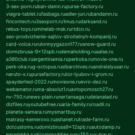
3-sex-porn.ru
ban-damn.ru
purse-factory.ru
viagra-tablet.ru
fasbags.ru
adler-jun.ru
bandamn.ru
fincontech.ru
3sexporn.ru
1mus.ru
darksand.ru
rebus-toys.ru
minelab-msk.ru
rtdco.ru
seo-prodvizhenie-sajtov-stroitelnyh-kompanij.ru
card-voice.ru
rulonnyygazon177.ru
snow-guard.ru
domizbrusa-9x12spb.ru
demaholding.ru
aalse.ru
a380club.ru
argentinamia.ru
perkoka.ru
movie-one.ru
perk-oka.ru
g-octopus.ru
sibarchives.ru
andreislyusar.ru
naruto-x.ru
pursefactory.ru
tor-lyubov-i-grom.ru
spayderhed-2022.ru
movieone.ru
evro-dez.ru
webamator.ru
ma-absolut1.ru
avtopomosch27.ru
nv-750.ru
news-plain.ru
nertansaga.ru
delanalad.ru
dizfiles.ru
youtubefree.ru
aria-family.ru
roadli.ru
planeta-samara.ru
mysmartbuy.ru
matrasy-kemerovo.ru
ashanet.ru
trade-farm.ru
dotcustoms.ru
domizbrusa9x12spb.ru
autodamp.ru
narasimha.ru
djcommodities.ru
nv750.ru
x-ton.ru