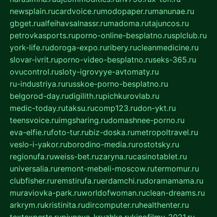
newsplain.ru
cardvoice.ru
modopaper.ru
manunae.ru
gbget.ru
alfeihavsalnassr.ru
madoma.ru
tajuncos.ru
petrovkasports.ru
porno-online-besplatno.ru
splclub.ru
york-life.ru
doroga-expo.ru
ribery.ru
cleanmedicine.ru
slovar-ivrit.ru
porno-video-besplatno.ru
seks-365.ru
ovucontrol.ru
sloty-igrovyye-avtomaty.ru
ru-industriya.ru
russkoe-porno-besplatno.ru
belgorod-day.ru
digilith.ru
pichkurovlab.ru
medic-today.ru
taksu.ru
comp123.ru
don-ykt.ru
teensvoice.ru
imgsharing.ru
domashnee-porno.ru
eva-elfie.ru
foto-tur.ru
biz-doska.ru
metropoltravel.ru
veslo-i-yakor.ru
borodino-media.ru
rostotsky.ru
regionufa.ru
weiss-bet.ru
zaryna.ru
casinotablet.ru
universalia.ru
remont-mebeli-moscow.ru
termomur.ru
clubfisher.ru
remstirufa.ru
erdamchi.ru
doramamama.ru
muraviovka-park.ru
worldofwoman.ru
clean-dreams.ru
arkrym.ru
kristinita.ru
dircomputer.ru
healthenter.ru
textexperts.ru
pivnaya-kruzhka.ru
kinofilmy-2021.ru