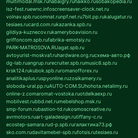
multimodal.msk.ru
habaigry.ru
haikko.ru
sobakopedia.ru
isz-fest.ru
ewnc.info
screensaver-clock.net.ru
volnav.spb.ru
comnat.ru
npf.net.ru
7bit.pp.ru
kalugatur.ru
tesiaes.ru
card.com.ru
kazanka.spb.ru
gildiya-kuznecov.ru
kameryboavision.ru
griffoncom.spb.ru
fabrika-emotsiy.ru
PARK-MATROSOVA.RU
agat.spb.ru
avtoyurist-moskva1.ru
hardware.org.ru
схема-авто.рф
dg-lab.ru
angrup.ru
recruiter.spb.ru
music8.spb.ru
krsk124.ru
kubok.spb.ru
romanofforex.ru
analitikaplus.ru
spyonline.ru
zosikamery.ru
sloboda-ural.pp.ru
AUTO-COM.SU
hohota.net
alimy.ru
online-z.com
aromat-vostoka.ru
otdelkaexp.ru
mobilvest.ru
bbd.net.ru
mebelshop.msk.ru
smp-forum.ru
bastion-td.ru
kosmoscreative.ru
avrmotors.ru
art-galadesign.ru
tiffany-c.ru
ecostep-samara.ru
d-p.spb.ru
галактика73.рф
sko.com.ru
davitamebel-spb.ru
fotsis.ru
tesiaes.ru