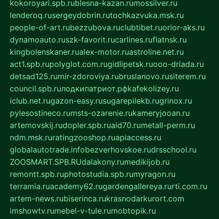
kokoroyari.spb.ru
blesna-kazan.ru
mossilver.ru
lenderoq.ru
sergeydobrin.ru
tochkazvuka.msk.ru
people-of-art.ru
bezzubova.ru
clubtibet.ru
orior-aks.ru
dynamoauto.ru
szk-favorit.ru
carlines.ru
flatnsk.ru
kingbolenskaner.ru
alex-motor.ru
astroline.net.ru
act1.spb.ru
polyglot.com.ru
gidlipetsk.ru
ooo-driada.ru
detsad125.ru
mir-zdoroviya.ru
bruslanovo.ru
siterem.ru
council.spb.ru
лодкипатриот.рф
kafekolizey.ru
iclub.net.ru
gazon-easy.ru
sugarepilekb.ru
grinox.ru
pylesostineco.ru
msts-ozarenie.ru
kameryjooan.ru
artemovskij.ru
dopler.spb.ru
aid70.ru
metall-perm.ru
ndm.msk.ru
ratingzooshop.ru
apiaccess.ru
globalautotrade.info
bezverhovskoe.ru
drsschool.ru
ZOOSMART.SPB.RU
dalakony.ru
medikijob.ru
remontt.spb.ru
photostudia.spb.ru
myragon.ru
terramia.ru
academy62.ru
gardengallereya.ru
rti.com.ru
artem-news.ru
biserinca.ru
krasnodarkurort.com
imshowtv.ru
mebel-v-tule.ru
mobtopik.ru