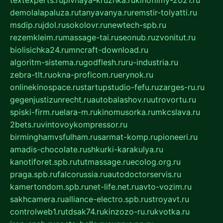
demolalapaluza.ru
tanyavanya.ru
remstir-tolyatti.ru
msdip.ru
jdol.ru
sokolovr.ru
newtech-spb.ru
rezemkleim.ru
massage-tai.ru
seonub.ru
zvonitut.ru
biolisichka24.ru
mncraft-download.ru
algoritm-sistema.ru
godflesh.ru
ru-industria.ru
zebra-tlt.ru
okna-proficom.ru
erynok.ru
onlinekinospace.ru
startupstudio-fefu.ru
zarges-ru.ru
gegenjustizunrecht.ru
autobalashov.ru
utrovortu.ru
spiski-firm.ru
elara-m.ru
kinomusorka.ru
mkcslava.ru
2bets.ru
vintovoykompressor.ru
birminghamvsfulham.ru
sarmat-komp.ru
pioneeri.ru
amadis-chocolate.ru
shkurki-karakulya.ru
kanotiforet.spb.ru
tutmassage.ru
ecolog.org.ru
praga.spb.ru
falcorussia.ru
autodoctorservis.ru
kamertondom.spb.ru
net-life.net.ru
avto-vozim.ru
sakhcamera.ru
alliance-electro.spb.ru
stroyavt.ru
controlweb1.ru
tdsak74.ru
kinzozo-ru.ru
kvotka.ru