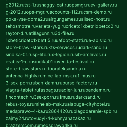
g2012.ru
tst-1.ru
shaggy-cat.ru
opsmgr.ru
ev-gallery.ru
g-2012.ru
ops-mgr.ru
accounts-112.ru
csm-demo.ru
poka-vse-doma2.ru
airgungames.ru
allseo-host.ru
tehosmotre.ru
varieta-yug.ru
cricetc1xbetr1xbetcc2.ru
raytor-d.ru
atillagunn.ru
3d-file.ru
1xbeticricetc1xbetti5.ru
uafoot-statti.ru
e-abis1c.ru
store-brawl-stars.ru
kts-services.ru
dark-sand.ru
sindika-01.ru
sp-life.ru
x-legion.ru
sib-archives.ru
e-abis-1-c.ru
sindika01.ru
venda-festival.ru
store-brawlstars.ru
dooraleksandria.ru
antenna-highly.ru
mine-lab-msk.ru
1-mus.ru
3-sex-porn.ru
ban-damn.ru
purse-factory.ru
viagra-tablet.ru
fasbags.ru
adler-jun.ru
bandamn.ru
fincontech.ru
3sexporn.ru
1mus.ru
darksand.ru
rebus-toys.ru
minelab-msk.ru
alabuga-cityhotel.ru
medsprawo-4-ka.ru
2864420.ru
blagodarenie-spb.ru
zajmy24.ru
tovudyi-4-kuhnyanazakaz.ru
brazzerscom.ru
medsprawo4ka.ru