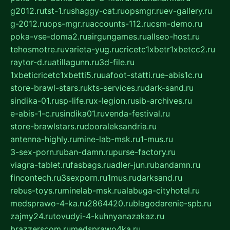
g2012.ru
tst-1.ru
shaggy-cat.ru
opsmgr.ru
ev-gallery.ru
g-2012.ru
ops-mgr.ru
accounts-112.ru
csm-demo.ru
poka-vse-doma2.ru
airgungames.ru
allseo-host.ru
tehosmotre.ru
varieta-yug.ru
cricetc1xbetr1xbetcc2.ru
raytor-d.ru
atillagunn.ru
3d-file.ru
1xbeticricetc1xbetti5.ru
uafoot-statti.ru
e-abis1c.ru
store-brawl-stars.ru
kts-services.ru
dark-sand.ru
sindika-01.ru
sp-life.ru
x-legion.ru
sib-archives.ru
e-abis-1-c.ru
sindika01.ru
venda-festival.ru
store-brawlstars.ru
dooraleksandria.ru
antenna-highly.ru
mine-lab-msk.ru
1-mus.ru
3-sex-porn.ru
ban-damn.ru
purse-factory.ru
viagra-tablet.ru
fasbags.ru
adler-jun.ru
bandamn.ru
fincontech.ru
3sexporn.ru
1mus.ru
darksand.ru
rebus-toys.ru
minelab-msk.ru
alabuga-cityhotel.ru
medsprawo-4-ka.ru
2864420.ru
blagodarenie-spb.ru
zajmy24.ru
tovudyi-4-kuhnyanazakaz.ru
brazzerscom.ru
medsprawo4ka.ru