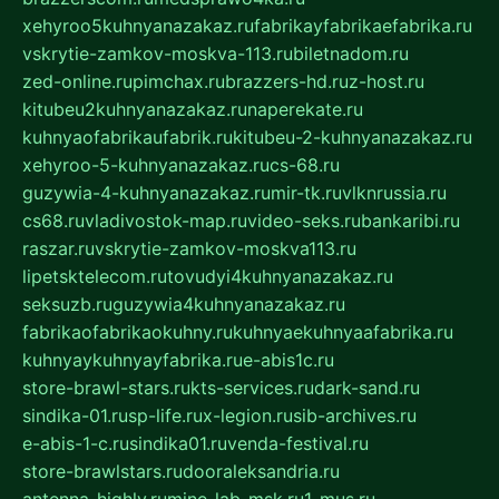
xehyroo5kuhnyanazakaz.ru
fabrikayfabrikaefabrika.ru
vskrytie-zamkov-moskva-113.ru
biletnadom.ru
zed-online.ru
pimchax.ru
brazzers-hd.ru
z-host.ru
kitubeu2kuhnyanazakaz.ru
naperekate.ru
kuhnyaofabrikaufabrik.ru
kitubeu-2-kuhnyanazakaz.ru
xehyroo-5-kuhnyanazakaz.ru
cs-68.ru
guzywia-4-kuhnyanazakaz.ru
mir-tk.ru
vlknrussia.ru
cs68.ru
vladivostok-map.ru
video-seks.ru
bankaribi.ru
raszar.ru
vskrytie-zamkov-moskva113.ru
lipetsktelecom.ru
tovudyi4kuhnyanazakaz.ru
seksuzb.ru
guzywia4kuhnyanazakaz.ru
fabrikaofabrikaokuhny.ru
kuhnyaekuhnyaafabrika.ru
kuhnyaykuhnyayfabrika.ru
e-abis1c.ru
store-brawl-stars.ru
kts-services.ru
dark-sand.ru
sindika-01.ru
sp-life.ru
x-legion.ru
sib-archives.ru
e-abis-1-c.ru
sindika01.ru
venda-festival.ru
store-brawlstars.ru
dooraleksandria.ru
antenna-highly.ru
mine-lab-msk.ru
1-mus.ru