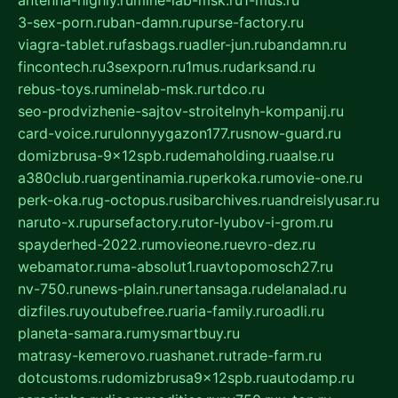
3-sex-porn.ru
ban-damn.ru
purse-factory.ru
viagra-tablet.ru
fasbags.ru
adler-jun.ru
bandamn.ru
fincontech.ru
3sexporn.ru
1mus.ru
darksand.ru
rebus-toys.ru
minelab-msk.ru
rtdco.ru
seo-prodvizhenie-sajtov-stroitelnyh-kompanij.ru
card-voice.ru
rulonnyygazon177.ru
snow-guard.ru
domizbrusa-9x12spb.ru
demaholding.ru
aalse.ru
a380club.ru
argentinamia.ru
perkoka.ru
movie-one.ru
perk-oka.ru
g-octopus.ru
sibarchives.ru
andreislyusar.ru
naruto-x.ru
pursefactory.ru
tor-lyubov-i-grom.ru
spayderhed-2022.ru
movieone.ru
evro-dez.ru
webamator.ru
ma-absolut1.ru
avtopomosch27.ru
nv-750.ru
news-plain.ru
nertansaga.ru
delanalad.ru
dizfiles.ru
youtubefree.ru
aria-family.ru
roadli.ru
planeta-samara.ru
mysmartbuy.ru
matrasy-kemerovo.ru
ashanet.ru
trade-farm.ru
dotcustoms.ru
domizbrusa9x12spb.ru
autodamp.ru