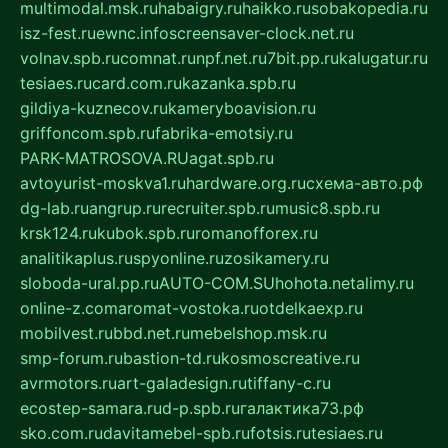
multimodal.msk.ru
habaigry.ru
haikko.ru
sobakopedia.ru
isz-fest.ru
ewnc.info
screensaver-clock.net.ru
volnav.spb.ru
comnat.ru
npf.net.ru
7bit.pp.ru
kalugatur.ru
tesiaes.ru
card.com.ru
kazanka.spb.ru
gildiya-kuznecov.ru
kameryboavision.ru
griffoncom.spb.ru
fabrika-emotsiy.ru
PARK-MATROSOVA.RU
agat.spb.ru
avtoyurist-moskva1.ru
hardware.org.ru
схема-авто.рф
dg-lab.ru
angrup.ru
recruiter.spb.ru
music8.spb.ru
krsk124.ru
kubok.spb.ru
romanofforex.ru
analitikaplus.ru
spyonline.ru
zosikamery.ru
sloboda-ural.pp.ru
AUTO-COM.SU
hohota.net
alimy.ru
online-z.com
aromat-vostoka.ru
otdelkaexp.ru
mobilvest.ru
bbd.net.ru
mebelshop.msk.ru
smp-forum.ru
bastion-td.ru
kosmoscreative.ru
avrmotors.ru
art-galadesign.ru
tiffany-c.ru
ecostep-samara.ru
d-p.spb.ru
галактика73.рф
sko.com.ru
davitamebel-spb.ru
fotsis.ru
tesiaes.ru