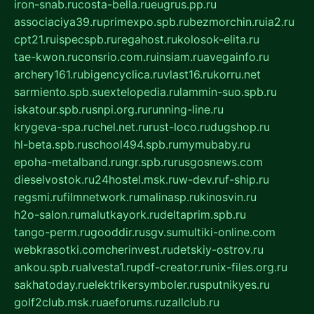
iron-snab.ru
costa-bella.ru
eugrus.pp.ru
associaciya39.ru
primexpo.spb.ru
bezmorchin.ru
ia2.ru
cpt21.ru
ispecspb.ru
regahost.ru
kolosok-elita.ru
tae-kwon.ru
consrio.com.ru
insiam.ru
avegainfo.ru
archery161.ru
bigencyclica.ru
vlast16.ru
korru.net
sarmiento.spb.su
extelopedia.ru
lammin-suo.spb.ru
iskatour.spb.ru
snpi.org.ru
running-line.ru
krygeva-spa.ru
chel.net.ru
rust-loco.ru
dugshop.ru
hl-beta.spb.ru
school494.spb.ru
mymubaby.ru
epoha-metalband.ru
ngr.spb.ru
rusgosnews.com
dieselvostok.ru
24hostel.msk.ru
w-dev.ru
f-ship.ru
regsmi.ru
filmnetwork.ru
malinasp.ru
kinosvin.ru
h2o-salon.ru
malutkayork.ru
deltaprim.spb.ru
tango-perm.ru
gooddir.ru
sgv.su
multiki-online.com
webkrasotki.com
cherinvest.ru
detskiy-ostrov.ru
ankou.spb.ru
alvesta1.ru
pdf-creator.ru
nix-files.org.ru
sakhatoday.ru
elektrikersymboler.ru
sputnikyes.ru
golf2club.msk.ru
aeforums.ru
zallclub.ru