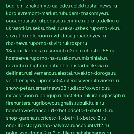
bud-em-znakomye.ru
a-cdc.ru
elektrostal-news.ru
korolevremont-market.ru
budem-znakomye.ru
oooagrosnab.ru
fpodaso.ru
emfire.ru
pro-otdelky.ru
ukrasotki.ru
seksuzbek.ru
seks-uzbek.ru
porno-vk.ru
sovratili.ru
olecoon.ru
vd-dosug.ru
adonyev.ru
rbc-news.ru
porno-skvirt.ru
krospr.ru
13autor-kolonka.ru
sormol.ru
2rich.ru
hostel-65.ru
hostserve.ru
porno-na-russkom.ru
mishinlab.ru
neznobi.ru
bigfatcc.ru
habble.ru
starbucksvia.ru
delfinet.ru
silvernano.ru
elestal.ru
vektor-doroga.ru
velotrenajery.ru
pronso54.ru
lenasever.ru
lovinskix.ru
show-pets.ru
smartnews03.ru
discofoxworld.ru
miraclecoon.ru
pongup.ru
hostel65.ru
liura.ru
glasspb.ru
firehunters.ru
gribowo.ru
gnalis.ru
bulkitula.ru
hometown-france.ru
1-xbeticricetc-1-xbetti-5.ru
shop-garena.ru
cricetc-1-xbetr-1-xbetcc-2.ru
one-life-story.ru
top-halyava.ru
accounts112.ru
poka-vse-doma-2.ru
3-d-file.ru
hahahaharms.ru