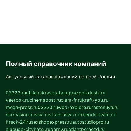
Полный справочник компаний
Актуальный каталог компаний по всей России
03223.ru
ufille.ru
krasotata.ru
prazdnikdushi.ru
veetbox.ru
cinemapost.ru
ciam-fr.ru
kraft-you.ru
mega-press.ru
03223.ru
web-explore.ru
rastenuya.ru
eurovision-russia.ru
strah-news.ru
freeride-team.ru
itrack-24.ru
sexshopexpress.ru
autostudiopro.ru
alabuga-cityhotel.ru
pornv.ru
atlantpereezd.ru