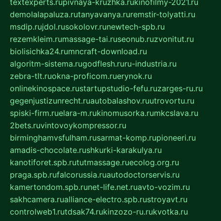
textexperts.ru
pivnaya-kruzhka.ru
kinofilmy-2021.ru
demolalapaluza.ru
tanyavanya.ru
remstir-tolyatti.ru
msdip.ru
jdol.ru
sokolovr.ru
newtech-spb.ru
rezemkleim.ru
massage-tai.ru
seonub.ru
zvonitut.ru
biolisichka24.ru
mncraft-download.ru
algoritm-sistema.ru
godflesh.ru
ru-industria.ru
zebra-tlt.ru
okna-proficom.ru
erynok.ru
onlinekinospace.ru
startupstudio-fefu.ru
zarges-ru.ru
gegenjustizunrecht.ru
autobalashov.ru
utrovortu.ru
spiski-firm.ru
elara-m.ru
kinomusorka.ru
mkcslava.ru
2bets.ru
vintovoykompressor.ru
birminghamvsfulham.ru
sarmat-komp.ru
pioneeri.ru
amadis-chocolate.ru
shkurki-karakulya.ru
kanotiforet.spb.ru
tutmassage.ru
ecolog.org.ru
praga.spb.ru
falcorussia.ru
autodoctorservis.ru
kamertondom.spb.ru
net-life.net.ru
avto-vozim.ru
sakhcamera.ru
alliance-electro.spb.ru
stroyavt.ru
controlweb1.ru
tdsak74.ru
kinzozo-ru.ru
kvotka.ru