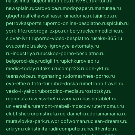
narasimha.ru
djcommodities.ru
nv750.ru
x-ton.ru
newsplain.ru
cardvoice.ru
modopaper.ru
manunae.ru
gbget.ru
alfeihavsalnassr.ru
madoma.ru
tajuncos.ru
petrovkasports.ru
porno-online-besplatno.ru
splclub.ru
york-life.ru
doroga-expo.ru
ribery.ru
cleanmedicine.ru
slovar-ivrit.ru
porno-video-besplatno.ru
seks-365.ru
ovucontrol.ru
sloty-igrovyye-avtomaty.ru
ru-industriya.ru
russkoe-porno-besplatno.ru
belgorod-day.ru
digilith.ru
pichkurovlab.ru
medic-today.ru
taksu.ru
comp123.ru
don-ykt.ru
teensvoice.ru
imgsharing.ru
domashnee-porno.ru
eva-elfie.ru
foto-tur.ru
biz-doska.ru
metropoltravel.ru
veslo-i-yakor.ru
borodino-media.ru
rostotsky.ru
regionufa.ru
weiss-bet.ru
zaryna.ru
casinotablet.ru
universalia.ru
remont-mebeli-moscow.ru
termomur.ru
clubfisher.ru
remstirufa.ru
erdamchi.ru
doramamama.ru
muraviovka-park.ru
worldofwoman.ru
clean-dreams.ru
arkrym.ru
kristinita.ru
dircomputer.ru
healthenter.ru