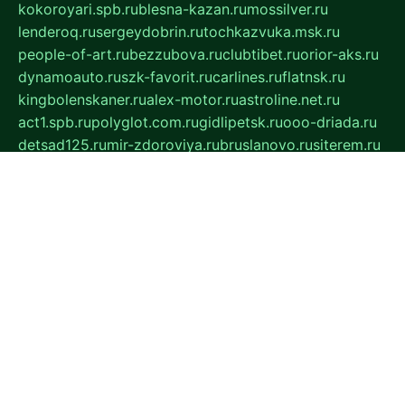
kokoroyari.spb.ru
blesna-kazan.ru
mossilver.ru
lenderoq.ru
sergeydobrin.ru
tochkazvuka.msk.ru
people-of-art.ru
bezzubova.ru
clubtibet.ru
orior-aks.ru
dynamoauto.ru
szk-favorit.ru
carlines.ru
flatnsk.ru
kingbolenskaner.ru
alex-motor.ru
astroline.net.ru
act1.spb.ru
polyglot.com.ru
gidlipetsk.ru
ooo-driada.ru
detsad125.ru
mir-zdoroviya.ru
bruslanovo.ru
siterem.ru
council.spb.ru
лодкипатриот.рф
kafekolizey.ru
iclub.net.ru
gazon-easy.ru
sugarepilekb.ru
grinox.ru
pylesostineco.ru
msts-ozarenie.ru
kameryjooan.ru
artemovskij.ru
dopler.spb.ru
aid70.ru
metall-perm.ru
ndm.msk.ru
ratingzooshop.ru
apiaccess.ru
globalautotrade.info
bezverhovskoe.ru
drsschool.ru
ZOOSMART.SPB.RU
dalakony.ru
medikijob.ru
remontt.spb.ru
photostudia.spb.ru
myragon.ru
terramia.ru
academy62.ru
gardengallereya.ru
rti.com.ru
artem-news.ru
biserinca.ru
krasnodarkurort.com
imshowtv.ru
mebel-v-tule.ru
mobtopik.ru