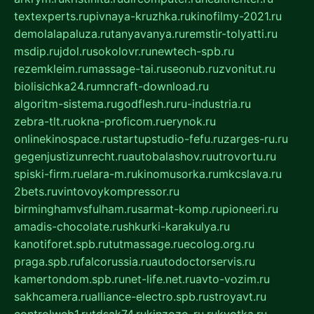
textexperts.ru
pivnaya-kruzhka.ru
kinofilmy-2021.ru
demolalapaluza.ru
tanyavanya.ru
remstir-tolyatti.ru
msdip.ru
jdol.ru
sokolovr.ru
newtech-spb.ru
rezemkleim.ru
massage-tai.ru
seonub.ru
zvonitut.ru
biolisichka24.ru
mncraft-download.ru
algoritm-sistema.ru
godflesh.ru
ru-industria.ru
zebra-tlt.ru
okna-proficom.ru
erynok.ru
onlinekinospace.ru
startupstudio-fefu.ru
zarges-ru.ru
gegenjustizunrecht.ru
autobalashov.ru
utrovortu.ru
spiski-firm.ru
elara-m.ru
kinomusorka.ru
mkcslava.ru
2bets.ru
vintovoykompressor.ru
birminghamvsfulham.ru
sarmat-komp.ru
pioneeri.ru
amadis-chocolate.ru
shkurki-karakulya.ru
kanotiforet.spb.ru
tutmassage.ru
ecolog.org.ru
praga.spb.ru
falcorussia.ru
autodoctorservis.ru
kamertondom.spb.ru
net-life.net.ru
avto-vozim.ru
sakhcamera.ru
alliance-electro.spb.ru
stroyavt.ru
controlweb1.ru
tdsak74.ru
kinzozo-ru.ru
kvotka.ru