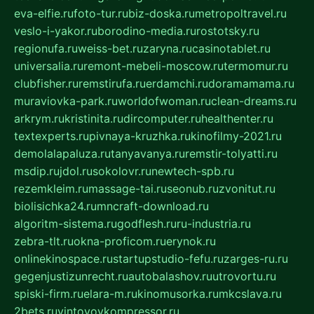
eva-elfie.ru
foto-tur.ru
biz-doska.ru
metropoltravel.ru
veslo-i-yakor.ru
borodino-media.ru
rostotsky.ru
regionufa.ru
weiss-bet.ru
zaryna.ru
casinotablet.ru
universalia.ru
remont-mebeli-moscow.ru
termomur.ru
clubfisher.ru
remstirufa.ru
erdamchi.ru
doramamama.ru
muraviovka-park.ru
worldofwoman.ru
clean-dreams.ru
arkrym.ru
kristinita.ru
dircomputer.ru
healthenter.ru
textexperts.ru
pivnaya-kruzhka.ru
kinofilmy-2021.ru
demolalapaluza.ru
tanyavanya.ru
remstir-tolyatti.ru
msdip.ru
jdol.ru
sokolovr.ru
newtech-spb.ru
rezemkleim.ru
massage-tai.ru
seonub.ru
zvonitut.ru
biolisichka24.ru
mncraft-download.ru
algoritm-sistema.ru
godflesh.ru
ru-industria.ru
zebra-tlt.ru
okna-proficom.ru
erynok.ru
onlinekinospace.ru
startupstudio-fefu.ru
zarges-ru.ru
gegenjustizunrecht.ru
autobalashov.ru
utrovortu.ru
spiski-firm.ru
elara-m.ru
kinomusorka.ru
mkcslava.ru
2bets.ru
vintovoykompressor.ru