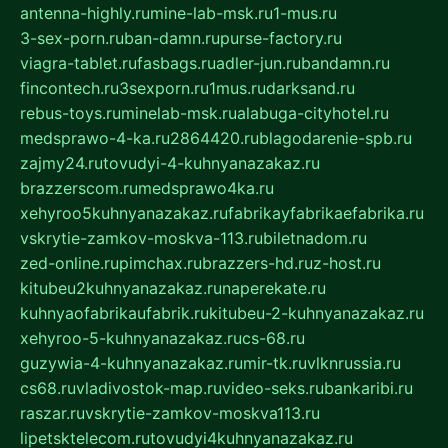
antenna-highly.ru
mine-lab-msk.ru
1-mus.ru
3-sex-porn.ru
ban-damn.ru
purse-factory.ru
viagra-tablet.ru
fasbags.ru
adler-jun.ru
bandamn.ru
fincontech.ru
3sexporn.ru
1mus.ru
darksand.ru
rebus-toys.ru
minelab-msk.ru
alabuga-cityhotel.ru
medsprawo-4-ka.ru
2864420.ru
blagodarenie-spb.ru
zajmy24.ru
tovudyi-4-kuhnyanazakaz.ru
brazzerscom.ru
medsprawo4ka.ru
xehyroo5kuhnyanazakaz.ru
fabrikayfabrikaefabrika.ru
vskrytie-zamkov-moskva-113.ru
biletnadom.ru
zed-online.ru
pimchax.ru
brazzers-hd.ru
z-host.ru
kitubeu2kuhnyanazakaz.ru
naperekate.ru
kuhnyaofabrikaufabrik.ru
kitubeu-2-kuhnyanazakaz.ru
xehyroo-5-kuhnyanazakaz.ru
cs-68.ru
guzywia-4-kuhnyanazakaz.ru
mir-tk.ru
vlknrussia.ru
cs68.ru
vladivostok-map.ru
video-seks.ru
bankaribi.ru
raszar.ru
vskrytie-zamkov-moskva113.ru
lipetsktelecom.ru
tovudyi4kuhnyanazakaz.ru