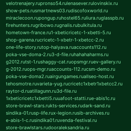
velotrenajery.ru
pronso54.ru
lenasever.ru
lovinskix.ru
show-pets.ru
smartnews03.ru
discofoxworld.ru
miraclecoon.ru
pongup.ru
hostel65.ru
liura.ru
glasspb.ru
firehunters.ru
gribowo.ru
gnalis.ru
bulkitula.ru
hometown-france.ru
1-xbeticricetc-1-xbetti-5.ru
shop-garena.ru
cricetc-1-xbetr-1-xbetcc-2.ru
one-life-story.ru
top-halyava.ru
accounts112.ru
poka-vse-doma-2.ru
3-d-file.ru
hahahaharms.ru
g2012.ru
tst-1.ru
shaggy-cat.ru
opsmgr.ru
ev-gallery.ru
g-2012.ru
ops-mgr.ru
accounts-112.ru
csm-demo.ru
poka-vse-doma2.ru
airgungames.ru
allseo-host.ru
tehosmotre.ru
varieta-yug.ru
cricetc1xbetr1xbetcc2.ru
raytor-d.ru
atillagunn.ru
3d-file.ru
1xbeticricetc1xbetti5.ru
uafoot-statti.ru
e-abis1c.ru
store-brawl-stars.ru
kts-services.ru
dark-sand.ru
sindika-01.ru
sp-life.ru
x-legion.ru
sib-archives.ru
e-abis-1-c.ru
sindika01.ru
venda-festival.ru
store-brawlstars.ru
dooraleksandria.ru