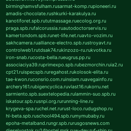
birminghamvsfulham.ru
sarmat-komp.ru
pioneeri.ru
amadis-chocolate.ru
shkurki-karakulya.ru
kanotiforet.spb.ru
tutmassage.ru
ecolog.org.ru
praga.spb.ru
falcorussia.ru
autodoctorservis.ru
kamertondom.spb.ru
net-life.net.ru
avto-vozim.ru
sakhcamera.ru
alliance-electro.spb.ru
stroyavt.ru
controlweb1.ru
tdsak74.ru
kinzozo-ru.ru
kvotka.ru
iron-snab.ru
costa-bella.ru
eugrus.pp.ru
associaciya39.ru
primexpo.spb.ru
bezmorchin.ru
ia2.ru
cpt21.ru
ispecspb.ru
regahost.ru
kolosok-elita.ru
tae-kwon.ru
consrio.com.ru
insiam.ru
avegainfo.ru
archery161.ru
bigencyclica.ru
vlast16.ru
korru.net
sarmiento.spb.su
extelopedia.ru
lammin-suo.spb.ru
iskatour.spb.ru
snpi.org.ru
running-line.ru
krygeva-spa.ru
chel.net.ru
rust-loco.ru
dugshop.ru
hl-beta.spb.ru
school494.spb.ru
mymubaby.ru
epoha-metalband.ru
ngr.spb.ru
rusgosnews.com
dieselvostok.ru
24hostel.msk.ru
w-dev.ru
f-ship.ru