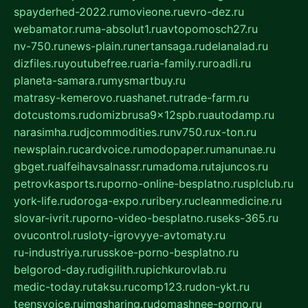
spayderhed-2022.ru
movieone.ru
evro-dez.ru
webamator.ru
ma-absolut1.ru
avtopomosch27.ru
nv-750.ru
news-plain.ru
nertansaga.ru
delanalad.ru
dizfiles.ru
youtubefree.ru
aria-family.ru
roadli.ru
planeta-samara.ru
mysmartbuy.ru
matrasy-kemerovo.ru
ashanet.ru
trade-farm.ru
dotcustoms.ru
domizbrusa9x12spb.ru
autodamp.ru
narasimha.ru
djcommodities.ru
nv750.ru
x-ton.ru
newsplain.ru
cardvoice.ru
modopaper.ru
manunae.ru
gbget.ru
alfeihavsalnassr.ru
madoma.ru
tajuncos.ru
petrovkasports.ru
porno-online-besplatno.ru
splclub.ru
york-life.ru
doroga-expo.ru
ribery.ru
cleanmedicine.ru
slovar-ivrit.ru
porno-video-besplatno.ru
seks-365.ru
ovucontrol.ru
sloty-igrovyye-avtomaty.ru
ru-industriya.ru
russkoe-porno-besplatno.ru
belgorod-day.ru
digilith.ru
pichkurovlab.ru
medic-today.ru
taksu.ru
comp123.ru
don-ykt.ru
teensvoice.ru
imgsharing.ru
domashnee-porno.ru