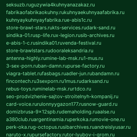
seksuzb.ru
guzywia4kuhnyanazakaz.ru
fabrikaofabrikaokuhny.ru
kuhnyaekuhnyaafabrika.ru
kuhnyaykuhnyayfabrika.ru
e-abis1c.ru
store-brawl-stars.ru
kts-services.ru
dark-sand.ru
sindika-01.ru
sp-life.ru
x-legion.ru
sib-archives.ru
e-abis-1-c.ru
sindika01.ru
venda-festival.ru
store-brawlstars.ru
dooraleksandria.ru
antenna-highly.ru
mine-lab-msk.ru
1-mus.ru
3-sex-porn.ru
ban-damn.ru
purse-factory.ru
viagra-tablet.ru
fasbags.ru
adler-jun.ru
bandamn.ru
fincontech.ru
3sexporn.ru
1mus.ru
darksand.ru
rebus-toys.ru
minelab-msk.ru
rtdco.ru
seo-prodvizhenie-sajtov-stroitelnyh-kompanij.ru
card-voice.ru
rulonnyygazon177.ru
snow-guard.ru
domizbrusa-9x12spb.ru
demaholding.ru
aalse.ru
a380club.ru
argentinamia.ru
perkoka.ru
movie-one.ru
perk-oka.ru
g-octopus.ru
sibarchives.ru
andreislyusar.ru
naruto-x.ru
pursefactory.ru
tor-lyubov-i-grom.ru