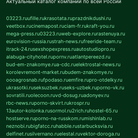
Актуальный каталог компаний по всей России
03223.ru
ufille.ru
krasotata.ru
prazdnikdushi.ru
veetbox.ru
cinemapost.ru
ciam-fr.ru
kraft-you.ru
mega-press.ru
03223.ru
web-explore.ru
rastenuya.ru
eurovision-russia.ru
strah-news.ru
freeride-team.ru
itrack-24.ru
sexshopexpress.ru
autostudiopro.ru
alabuga-cityhotel.ru
pornv.ru
atlantpereezd.ru
bud-em-znakomye.ru
a-cdc.ru
elektrostal-news.ru
korolevremont-market.ru
budem-znakomye.ru
oooagrosnab.ru
fpodaso.ru
emfire.ru
pro-otdelky.ru
ukrasotki.ru
seksuzbek.ru
seks-uzbek.ru
porno-vk.ru
sovratili.ru
olecoon.ru
vd-dosug.ru
adonyev.ru
rbc-news.ru
porno-skvirt.ru
krospr.ru
13autor-kolonka.ru
sormol.ru
2rich.ru
hostel-65.ru
hostserve.ru
porno-na-russkom.ru
mishinlab.ru
neznobi.ru
bigfatcc.ru
habble.ru
starbucksvia.ru
delfinet.ru
silvernano.ru
elestal.ru
vektor-doroga.ru