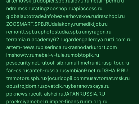
artemovskij.ru
dopler.spb.ru
aid70.ru
metall-perm.ru
ndm.msk.ru
ratingzooshop.ru
apiaccess.ru
globalautotrade.info
bezverhovskoe.ru
drsschool.ru
ZOOSMART.SPB.RU
dalakony.ru
medikijob.ru
remontt.spb.ru
photostudia.spb.ru
myragon.ru
terramia.ru
academy62.ru
gardengallereya.ru
rti.com.ru
artem-news.ru
biserinca.ru
krasnodarkurort.com
imshowtv.ru
mebel-v-tule.ru
mobtopik.ru
pcsecurity.net.ru
tool-sib.ru
multimetrunit.ru
sp-tour.ru
fan-cs.ru
santeh-russia.ru
symbian9.net.ru
DSHAIR.RU
tmmotors.spb.ru
xjocuricopii.com
musavtomat.msk.ru
obustrojdom.ru
sovetcik.ru
ybaranovskaya.ru
ppknews.ru
cult-alshei.ru
JAPANRUSSIA.RU
proekciyamebel.ru
imper-finans.ru
rim.org.ru
glamourai.ru
brassminus.ru
zabor-pro.ru
ftn.pp.ru
dorogoe58.ru
laimengpacker.ru
kuzova-zapchasti.ru
sageerp.ru
taxodrom.ru
dsrazvitie.ru
hardcity.net.ru
ratinghomegames.ru
topservice25.ru
gubernyan.ru