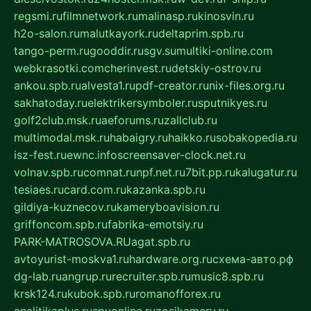
regsmi.ru
filmnetwork.ru
malinasp.ru
kinosvin.ru
h2o-salon.ru
malutkayork.ru
deltaprim.spb.ru
tango-perm.ru
gooddir.ru
sgv.su
multiki-online.com
webkrasotki.com
cherinvest.ru
detskiy-ostrov.ru
ankou.spb.ru
alvesta1.ru
pdf-creator.ru
nix-files.org.ru
sakhatoday.ru
elektrikersymboler.ru
sputnikyes.ru
golf2club.msk.ru
aeforums.ru
zallclub.ru
multimodal.msk.ru
habaigry.ru
haikko.ru
sobakopedia.ru
isz-fest.ru
ewnc.info
screensaver-clock.net.ru
volnav.spb.ru
comnat.ru
npf.net.ru
7bit.pp.ru
kalugatur.ru
tesiaes.ru
card.com.ru
kazanka.spb.ru
gildiya-kuznecov.ru
kameryboavision.ru
griffoncom.spb.ru
fabrika-emotsiy.ru
PARK-MATROSOVA.RU
agat.spb.ru
avtoyurist-moskva1.ru
hardware.org.ru
схема-авто.рф
dg-lab.ru
angrup.ru
recruiter.spb.ru
music8.spb.ru
krsk124.ru
kubok.spb.ru
romanofforex.ru