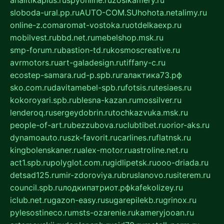
analitikaplus.ru
spyonline.ru
zosikamery.ru
sloboda-ural.pp.ru
AUTO-COM.SU
hohota.net
alimy.ru
online-z.com
aromat-vostoka.ru
otdelkaexp.ru
mobilvest.ru
bbd.net.ru
mebelshop.msk.ru
smp-forum.ru
bastion-td.ru
kosmoscreative.ru
avrmotors.ru
art-galadesign.ru
tiffany-c.ru
ecostep-samara.ru
d-p.spb.ru
галактика73.рф
sko.com.ru
davitamebel-spb.ru
fotsis.ru
tesiaes.ru
kokoroyari.spb.ru
blesna-kazan.ru
mossilver.ru
lenderoq.ru
sergeydobrin.ru
tochkazvuka.msk.ru
people-of-art.ru
bezzubova.ru
clubtibet.ru
orior-aks.ru
dynamoauto.ru
szk-favorit.ru
carlines.ru
flatnsk.ru
kingbolenskaner.ru
alex-motor.ru
astroline.net.ru
act1.spb.ru
polyglot.com.ru
gidlipetsk.ru
ooo-driada.ru
detsad125.ru
mir-zdoroviya.ru
bruslanovo.ru
siterem.ru
council.spb.ru
лодкипатриот.рф
kafekolizey.ru
iclub.net.ru
gazon-easy.ru
sugarepilekb.ru
grinox.ru
pylesostineco.ru
msts-ozarenie.ru
kameryjooan.ru