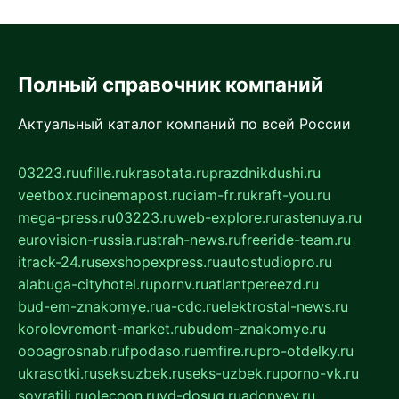
Полный справочник компаний
Актуальный каталог компаний по всей России
03223.ru
ufille.ru
krasotata.ru
prazdnikdushi.ru
veetbox.ru
cinemapost.ru
ciam-fr.ru
kraft-you.ru
mega-press.ru
03223.ru
web-explore.ru
rastenuya.ru
eurovision-russia.ru
strah-news.ru
freeride-team.ru
itrack-24.ru
sexshopexpress.ru
autostudiopro.ru
alabuga-cityhotel.ru
pornv.ru
atlantpereezd.ru
bud-em-znakomye.ru
a-cdc.ru
elektrostal-news.ru
korolevremont-market.ru
budem-znakomye.ru
oooagrosnab.ru
fpodaso.ru
emfire.ru
pro-otdelky.ru
ukrasotki.ru
seksuzbek.ru
seks-uzbek.ru
porno-vk.ru
sovratili.ru
olecoon.ru
vd-dosug.ru
adonyev.ru