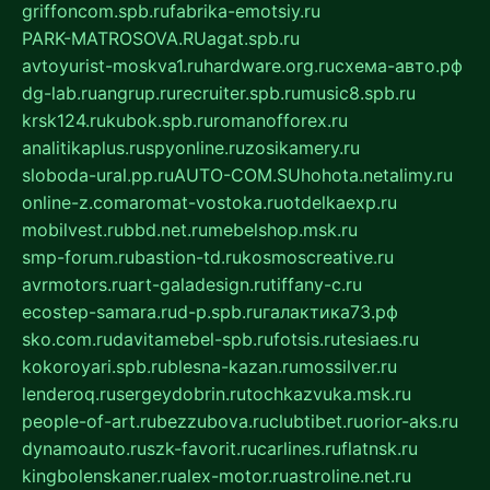
griffoncom.spb.ru
fabrika-emotsiy.ru
PARK-MATROSOVA.RU
agat.spb.ru
avtoyurist-moskva1.ru
hardware.org.ru
схема-авто.рф
dg-lab.ru
angrup.ru
recruiter.spb.ru
music8.spb.ru
krsk124.ru
kubok.spb.ru
romanofforex.ru
analitikaplus.ru
spyonline.ru
zosikamery.ru
sloboda-ural.pp.ru
AUTO-COM.SU
hohota.net
alimy.ru
online-z.com
aromat-vostoka.ru
otdelkaexp.ru
mobilvest.ru
bbd.net.ru
mebelshop.msk.ru
smp-forum.ru
bastion-td.ru
kosmoscreative.ru
avrmotors.ru
art-galadesign.ru
tiffany-c.ru
ecostep-samara.ru
d-p.spb.ru
галактика73.рф
sko.com.ru
davitamebel-spb.ru
fotsis.ru
tesiaes.ru
kokoroyari.spb.ru
blesna-kazan.ru
mossilver.ru
lenderoq.ru
sergeydobrin.ru
tochkazvuka.msk.ru
people-of-art.ru
bezzubova.ru
clubtibet.ru
orior-aks.ru
dynamoauto.ru
szk-favorit.ru
carlines.ru
flatnsk.ru
kingbolenskaner.ru
alex-motor.ru
astroline.net.ru