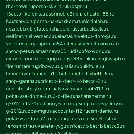
rbc-news.ru
porno-skvirt.ru
krospr.ru
13autor-kolonka.ru
sormol.ru
2rich.ru
hostel-65.ru
hostserve.ru
porno-na-russkom.ru
mishinlab.ru
neznobi.ru
bigfatcc.ru
habble.ru
starbucksvia.ru
delfinet.ru
silvernano.ru
elestal.ru
vektor-doroga.ru
velotrenajery.ru
pronso54.ru
lenasever.ru
lovinskix.ru
show-pets.ru
smartnews03.ru
discofoxworld.ru
miraclecoon.ru
pongup.ru
hostel65.ru
liura.ru
glasspb.ru
firehunters.ru
gribowo.ru
gnalis.ru
bulkitula.ru
hometown-france.ru
1-xbeticricetc-1-xbetti-5.ru
shop-garena.ru
cricetc-1-xbetr-1-xbetcc-2.ru
one-life-story.ru
top-halyava.ru
accounts112.ru
poka-vse-doma-2.ru
3-d-file.ru
hahahaharms.ru
g2012.ru
tst-1.ru
shaggy-cat.ru
opsmgr.ru
ev-gallery.ru
g-2012.ru
ops-mgr.ru
accounts-112.ru
csm-demo.ru
poka-vse-doma2.ru
airgungames.ru
allseo-host.ru
tehosmotre.ru
varieta-yug.ru
cricetc1xbetr1xbetcc2.ru
raytor-d.ru
atillagunn.ru
3d-file.ru