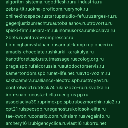
algoritm-sistema.ru
godflesh.ru
ru-industria.ru
zebra-tlt.ru
okna-proficom.ru
erynok.ru
onlinekinospace.ru
startupstudio-fefu.ru
zarges-ru.ru
gegenjustizunrecht.ru
autobalashov.ru
utrovortu.ru
spiski-firm.ru
elara-m.ru
kinomusorka.ru
mkcslava.ru
2bets.ru
vintovoykompressor.ru
birminghamvsfulham.ru
sarmat-komp.ru
pioneeri.ru
amadis-chocolate.ru
shkurki-karakulya.ru
kanotiforet.spb.ru
tutmassage.ru
ecolog.org.ru
praga.spb.ru
falcorussia.ru
autodoctorservis.ru
kamertondom.spb.ru
net-life.net.ru
avto-vozim.ru
sakhcamera.ru
alliance-electro.spb.ru
stroyavt.ru
controlweb1.ru
tdsak74.ru
kinzozo-ru.ru
kvotka.ru
iron-snab.ru
costa-bella.ru
eugrus.pp.ru
associaciya39.ru
primexpo.spb.ru
bezmorchin.ru
ia2.ru
cpt21.ru
ispecspb.ru
regahost.ru
kolosok-elita.ru
tae-kwon.ru
consrio.com.ru
insiam.ru
avegainfo.ru
archery161.ru
bigencyclica.ru
vlast16.ru
korru.net