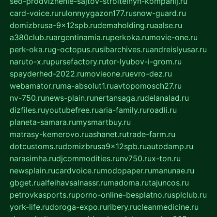
seo-prodvizhenie-sajtov-stroitelnyh-kompanij.ru
card-voice.ru
rulonnyygazon177.ru
snow-guard.ru
domizbrusa-9x12spb.ru
demaholding.ru
aalse.ru
a380club.ru
argentinamia.ru
perkoka.ru
movie-one.ru
perk-oka.ru
g-octopus.ru
sibarchives.ru
andreislyusar.ru
naruto-x.ru
pursefactory.ru
tor-lyubov-i-grom.ru
spayderhed-2022.ru
movieone.ru
evro-dez.ru
webamator.ru
ma-absolut1.ru
avtopomosch27.ru
nv-750.ru
news-plain.ru
nertansaga.ru
delanalad.ru
dizfiles.ru
youtubefree.ru
aria-family.ru
roadli.ru
planeta-samara.ru
mysmartbuy.ru
matrasy-kemerovo.ru
ashanet.ru
trade-farm.ru
dotcustoms.ru
domizbrusa9x12spb.ru
autodamp.ru
narasimha.ru
djcommodities.ru
nv750.ru
x-ton.ru
newsplain.ru
cardvoice.ru
modopaper.ru
manunae.ru
gbget.ru
alfeihavsalnassr.ru
madoma.ru
tajuncos.ru
petrovkasports.ru
porno-online-besplatno.ru
splclub.ru
york-life.ru
doroga-expo.ru
ribery.ru
cleanmedicine.ru