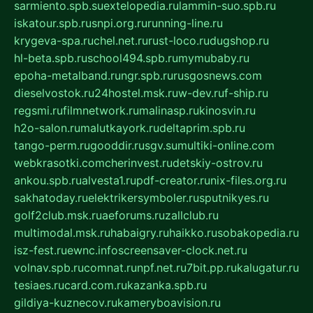
sarmiento.spb.su
extelopedia.ru
lammin-suo.spb.ru
iskatour.spb.ru
snpi.org.ru
running-line.ru
krygeva-spa.ru
chel.net.ru
rust-loco.ru
dugshop.ru
hl-beta.spb.ru
school494.spb.ru
mymubaby.ru
epoha-metalband.ru
ngr.spb.ru
rusgosnews.com
dieselvostok.ru
24hostel.msk.ru
w-dev.ru
f-ship.ru
regsmi.ru
filmnetwork.ru
malinasp.ru
kinosvin.ru
h2o-salon.ru
malutkayork.ru
deltaprim.spb.ru
tango-perm.ru
gooddir.ru
sgv.su
multiki-online.com
webkrasotki.com
cherinvest.ru
detskiy-ostrov.ru
ankou.spb.ru
alvesta1.ru
pdf-creator.ru
nix-files.org.ru
sakhatoday.ru
elektrikersymboler.ru
sputnikyes.ru
golf2club.msk.ru
aeforums.ru
zallclub.ru
multimodal.msk.ru
habaigry.ru
haikko.ru
sobakopedia.ru
isz-fest.ru
ewnc.info
screensaver-clock.net.ru
volnav.spb.ru
comnat.ru
npf.net.ru
7bit.pp.ru
kalugatur.ru
tesiaes.ru
card.com.ru
kazanka.spb.ru
gildiya-kuznecov.ru
kameryboavision.ru