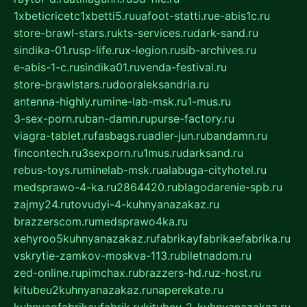
1xbeticricetc1xbetti5.ru
uafoot-statti.ru
e-abis1c.ru
store-brawl-stars.ru
kts-services.ru
dark-sand.ru
sindika-01.ru
sp-life.ru
x-legion.ru
sib-archives.ru
e-abis-1-c.ru
sindika01.ru
venda-festival.ru
store-brawlstars.ru
dooraleksandria.ru
antenna-highly.ru
mine-lab-msk.ru
1-mus.ru
3-sex-porn.ru
ban-damn.ru
purse-factory.ru
viagra-tablet.ru
fasbags.ru
adler-jun.ru
bandamn.ru
fincontech.ru
3sexporn.ru
1mus.ru
darksand.ru
rebus-toys.ru
minelab-msk.ru
alabuga-cityhotel.ru
medsprawo-4-ka.ru
2864420.ru
blagodarenie-spb.ru
zajmy24.ru
tovudyi-4-kuhnyanazakaz.ru
brazzerscom.ru
medsprawo4ka.ru
xehyroo5kuhnyanazakaz.ru
fabrikayfabrikaefabrika.ru
vskrytie-zamkov-moskva-113.ru
biletnadom.ru
zed-online.ru
pimchax.ru
brazzers-hd.ru
z-host.ru
kitubeu2kuhnyanazakaz.ru
naperekate.ru
kuhnyaofabrikaufabrik.ru
kitubeu-2-kuhnyanazakaz.ru