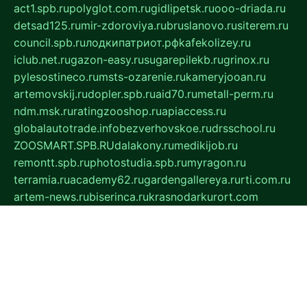
act1.spb.ru
polyglot.com.ru
gidlipetsk.ru
ooo-driada.ru
detsad125.ru
mir-zdoroviya.ru
bruslanovo.ru
siterem.ru
council.spb.ru
лодкипатриот.рф
kafekolizey.ru
iclub.net.ru
gazon-easy.ru
sugarepilekb.ru
grinox.ru
pylesostineco.ru
msts-ozarenie.ru
kameryjooan.ru
artemovskij.ru
dopler.spb.ru
aid70.ru
metall-perm.ru
ndm.msk.ru
ratingzooshop.ru
apiaccess.ru
globalautotrade.info
bezverhovskoe.ru
drsschool.ru
ZOOSMART.SPB.RU
dalakony.ru
medikijob.ru
remontt.spb.ru
photostudia.spb.ru
myragon.ru
terramia.ru
academy62.ru
gardengallereya.ru
rti.com.ru
artem-news.ru
biserinca.ru
krasnodarkurort.com
imshowtv.ru
mebel-v-tule.ru
mobtopik.ru
pcsecurity.net.ru
tool-sib.ru
multimetrunit.ru
sp-tour.ru
fan-cs.ru
santeh-russia.ru
symbian9.net.ru
DSHAIR.RU
tmmotors.spb.ru
xjocuricopii.com
musavtomat.msk.ru
obustrojdom.ru
sovetcik.ru
ybaranovskaya.ru
ppknews.ru
cult-alshei.ru
JAPANRUSSIA.RU