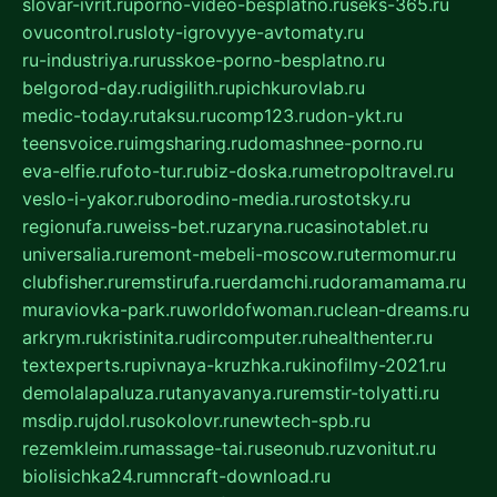
slovar-ivrit.ru
porno-video-besplatno.ru
seks-365.ru
ovucontrol.ru
sloty-igrovyye-avtomaty.ru
ru-industriya.ru
russkoe-porno-besplatno.ru
belgorod-day.ru
digilith.ru
pichkurovlab.ru
medic-today.ru
taksu.ru
comp123.ru
don-ykt.ru
teensvoice.ru
imgsharing.ru
domashnee-porno.ru
eva-elfie.ru
foto-tur.ru
biz-doska.ru
metropoltravel.ru
veslo-i-yakor.ru
borodino-media.ru
rostotsky.ru
regionufa.ru
weiss-bet.ru
zaryna.ru
casinotablet.ru
universalia.ru
remont-mebeli-moscow.ru
termomur.ru
clubfisher.ru
remstirufa.ru
erdamchi.ru
doramamama.ru
muraviovka-park.ru
worldofwoman.ru
clean-dreams.ru
arkrym.ru
kristinita.ru
dircomputer.ru
healthenter.ru
textexperts.ru
pivnaya-kruzhka.ru
kinofilmy-2021.ru
demolalapaluza.ru
tanyavanya.ru
remstir-tolyatti.ru
msdip.ru
jdol.ru
sokolovr.ru
newtech-spb.ru
rezemkleim.ru
massage-tai.ru
seonub.ru
zvonitut.ru
biolisichka24.ru
mncraft-download.ru