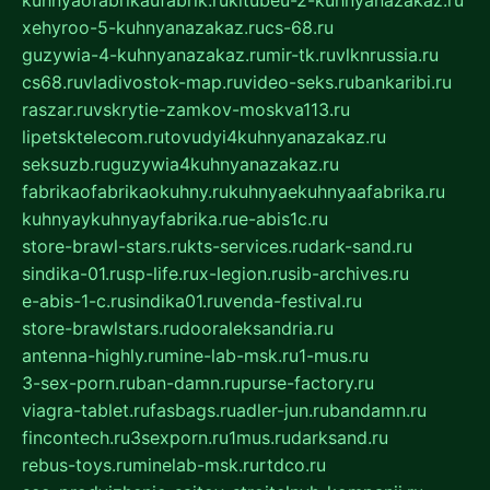
xehyroo-5-kuhnyanazakaz.ru
cs-68.ru
guzywia-4-kuhnyanazakaz.ru
mir-tk.ru
vlknrussia.ru
cs68.ru
vladivostok-map.ru
video-seks.ru
bankaribi.ru
raszar.ru
vskrytie-zamkov-moskva113.ru
lipetsktelecom.ru
tovudyi4kuhnyanazakaz.ru
seksuzb.ru
guzywia4kuhnyanazakaz.ru
fabrikaofabrikaokuhny.ru
kuhnyaekuhnyaafabrika.ru
kuhnyaykuhnyayfabrika.ru
e-abis1c.ru
store-brawl-stars.ru
kts-services.ru
dark-sand.ru
sindika-01.ru
sp-life.ru
x-legion.ru
sib-archives.ru
e-abis-1-c.ru
sindika01.ru
venda-festival.ru
store-brawlstars.ru
dooraleksandria.ru
antenna-highly.ru
mine-lab-msk.ru
1-mus.ru
3-sex-porn.ru
ban-damn.ru
purse-factory.ru
viagra-tablet.ru
fasbags.ru
adler-jun.ru
bandamn.ru
fincontech.ru
3sexporn.ru
1mus.ru
darksand.ru
rebus-toys.ru
minelab-msk.ru
rtdco.ru