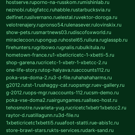
hostserve.ru
porno-na-russkom.ru
mishinlab.ru
neznobi.ru
bigfatcc.ru
habble.ru
starbucksvia.ru
delfinet.ru
silvernano.ru
elestal.ru
vektor-doroga.ru
velotrenajery.ru
pronso54.ru
lenasever.ru
lovinskix.ru
show-pets.ru
smartnews03.ru
discofoxworld.ru
miraclecoon.ru
pongup.ru
hostel65.ru
liura.ru
glasspb.ru
firehunters.ru
gribowo.ru
gnalis.ru
bulkitula.ru
hometown-france.ru
1-xbeticricetc-1-xbetti-5.ru
shop-garena.ru
cricetc-1-xbetr-1-xbetcc-2.ru
one-life-story.ru
top-halyava.ru
accounts112.ru
poka-vse-doma-2.ru
3-d-file.ru
hahahaharms.ru
g2012.ru
tst-1.ru
shaggy-cat.ru
opsmgr.ru
ev-gallery.ru
g-2012.ru
ops-mgr.ru
accounts-112.ru
csm-demo.ru
poka-vse-doma2.ru
airgungames.ru
allseo-host.ru
tehosmotre.ru
varieta-yug.ru
cricetc1xbetr1xbetcc2.ru
raytor-d.ru
atillagunn.ru
3d-file.ru
1xbeticricetc1xbetti5.ru
uafoot-statti.ru
e-abis1c.ru
store-brawl-stars.ru
kts-services.ru
dark-sand.ru