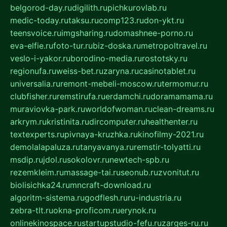
belgorod-day.ru
digilith.ru
pichkurovlab.ru
medic-today.ru
taksu.ru
comp123.ru
don-ykt.ru
teensvoice.ru
imgsharing.ru
domashnee-porno.ru
eva-elfie.ru
foto-tur.ru
biz-doska.ru
metropoltravel.ru
veslo-i-yakor.ru
borodino-media.ru
rostotsky.ru
regionufa.ru
weiss-bet.ru
zaryna.ru
casinotablet.ru
universalia.ru
remont-mebeli-moscow.ru
termomur.ru
clubfisher.ru
remstirufa.ru
erdamchi.ru
doramamama.ru
muraviovka-park.ru
worldofwoman.ru
clean-dreams.ru
arkrym.ru
kristinita.ru
dircomputer.ru
healthenter.ru
textexperts.ru
pivnaya-kruzhka.ru
kinofilmy-2021.ru
demolalapaluza.ru
tanyavanya.ru
remstir-tolyatti.ru
msdip.ru
jdol.ru
sokolovr.ru
newtech-spb.ru
rezemkleim.ru
massage-tai.ru
seonub.ru
zvonitut.ru
biolisichka24.ru
mncraft-download.ru
algoritm-sistema.ru
godflesh.ru
ru-industria.ru
zebra-tlt.ru
okna-proficom.ru
erynok.ru
onlinekinospace.ru
startupstudio-fefu.ru
zarges-ru.ru