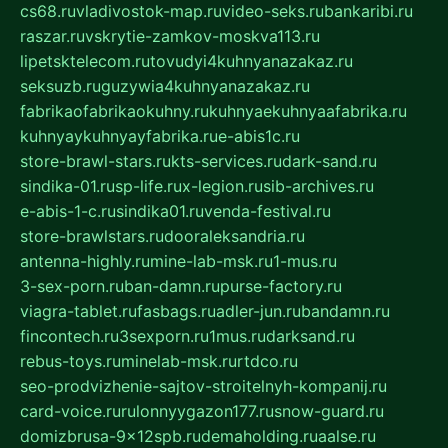
cs68.ru
vladivostok-map.ru
video-seks.ru
bankaribi.ru
raszar.ru
vskrytie-zamkov-moskva113.ru
lipetsktelecom.ru
tovudyi4kuhnyanazakaz.ru
seksuzb.ru
guzywia4kuhnyanazakaz.ru
fabrikaofabrikaokuhny.ru
kuhnyaekuhnyaafabrika.ru
kuhnyaykuhnyayfabrika.ru
e-abis1c.ru
store-brawl-stars.ru
kts-services.ru
dark-sand.ru
sindika-01.ru
sp-life.ru
x-legion.ru
sib-archives.ru
e-abis-1-c.ru
sindika01.ru
venda-festival.ru
store-brawlstars.ru
dooraleksandria.ru
antenna-highly.ru
mine-lab-msk.ru
1-mus.ru
3-sex-porn.ru
ban-damn.ru
purse-factory.ru
viagra-tablet.ru
fasbags.ru
adler-jun.ru
bandamn.ru
fincontech.ru
3sexporn.ru
1mus.ru
darksand.ru
rebus-toys.ru
minelab-msk.ru
rtdco.ru
seo-prodvizhenie-sajtov-stroitelnyh-kompanij.ru
card-voice.ru
rulonnyygazon177.ru
snow-guard.ru
domizbrusa-9x12spb.ru
demaholding.ru
aalse.ru