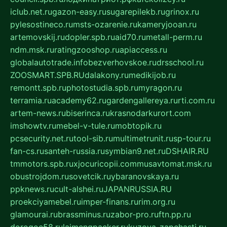
iclub.net.ru
gazon-easy.ru
sugarepilekb.ru
grinox.ru
pylesostineco.ru
msts-ozarenie.ru
kameryjooan.ru
artemovskij.ru
dopler.spb.ru
aid70.ru
metall-perm.ru
ndm.msk.ru
ratingzooshop.ru
apiaccess.ru
globalautotrade.info
bezverhovskoe.ru
drsschool.ru
ZOOSMART.SPB.RU
dalakony.ru
medikijob.ru
remontt.spb.ru
photostudia.spb.ru
myragon.ru
terramia.ru
academy62.ru
gardengallereya.ru
rti.com.ru
artem-news.ru
biserinca.ru
krasnodarkurort.com
imshowtv.ru
mebel-v-tule.ru
mobtopik.ru
pcsecurity.net.ru
tool-sib.ru
multimetrunit.ru
sp-tour.ru
fan-cs.ru
santeh-russia.ru
symbian9.net.ru
DSHAIR.RU
tmmotors.spb.ru
xjocuricopii.com
musavtomat.msk.ru
obustrojdom.ru
sovetcik.ru
ybaranovskaya.ru
ppknews.ru
cult-alshei.ru
JAPANRUSSIA.RU
proekciyamebel.ru
imper-finans.ru
rim.org.ru
glamourai.ru
brassminus.ru
zabor-pro.ru
ftn.pp.ru
dorogoe58.ru
laimengpacker.ru
kuzova-zapchasti.ru