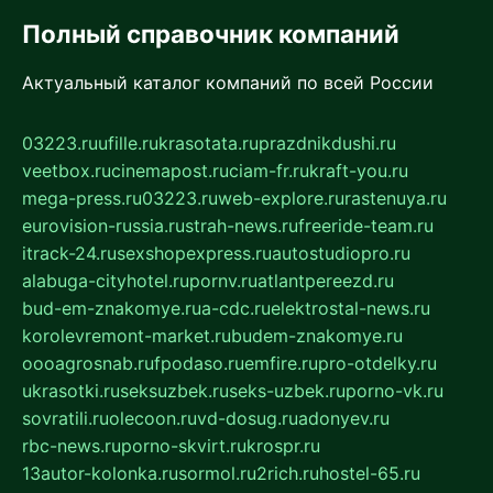
Полный справочник компаний
Актуальный каталог компаний по всей России
03223.ru
ufille.ru
krasotata.ru
prazdnikdushi.ru
veetbox.ru
cinemapost.ru
ciam-fr.ru
kraft-you.ru
mega-press.ru
03223.ru
web-explore.ru
rastenuya.ru
eurovision-russia.ru
strah-news.ru
freeride-team.ru
itrack-24.ru
sexshopexpress.ru
autostudiopro.ru
alabuga-cityhotel.ru
pornv.ru
atlantpereezd.ru
bud-em-znakomye.ru
a-cdc.ru
elektrostal-news.ru
korolevremont-market.ru
budem-znakomye.ru
oooagrosnab.ru
fpodaso.ru
emfire.ru
pro-otdelky.ru
ukrasotki.ru
seksuzbek.ru
seks-uzbek.ru
porno-vk.ru
sovratili.ru
olecoon.ru
vd-dosug.ru
adonyev.ru
rbc-news.ru
porno-skvirt.ru
krospr.ru
13autor-kolonka.ru
sormol.ru
2rich.ru
hostel-65.ru