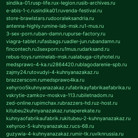
sindika-01.ru
sp-life.ru
x-legion.ru
sib-archives.ru
e-abis-1-c.ru
sindika01.ru
venda-festival.ru
store-brawlstars.ru
dooraleksandria.ru
antenna-highly.ru
mine-lab-msk.ru
1-mus.ru
3-sex-porn.ru
ban-damn.ru
purse-factory.ru
viagra-tablet.ru
fasbags.ru
adler-jun.ru
bandamn.ru
fincontech.ru
3sexporn.ru
1mus.ru
darksand.ru
rebus-toys.ru
minelab-msk.ru
alabuga-cityhotel.ru
medsprawo-4-ka.ru
2864420.ru
blagodarenie-spb.ru
zajmy24.ru
tovudyi-4-kuhnyanazakaz.ru
brazzerscom.ru
medsprawo4ka.ru
xehyroo5kuhnyanazakaz.ru
fabrikayfabrikaefabrika.ru
vskrytie-zamkov-moskva-113.ru
biletnadom.ru
zed-online.ru
pimchax.ru
brazzers-hd.ru
z-host.ru
kitubeu2kuhnyanazakaz.ru
naperekate.ru
kuhnyaofabrikaufabrik.ru
kitubeu-2-kuhnyanazakaz.ru
xehyroo-5-kuhnyanazakaz.ru
cs-68.ru
guzywia-4-kuhnyanazakaz.ru
mir-tk.ru
vlknrussia.ru