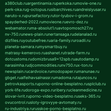
a380club.ru
argentinamia.ru
perkoka.ru
movie-one.ru
perk-oka.ru
g-octopus.ru
sibarchives.ru
andreislyusar.ru
naruto-x.ru
pursefactory.ru
tor-lyubov-i-grom.ru
spayderhed-2022.ru
movieone.ru
evro-dez.ru
webamator.ru
ma-absolut1.ru
avtopomosch27.ru
nv-750.ru
news-plain.ru
nertansaga.ru
delanalad.ru
dizfiles.ru
youtubefree.ru
aria-family.ru
roadli.ru
planeta-samara.ru
mysmartbuy.ru
matrasy-kemerovo.ru
ashanet.ru
trade-farm.ru
dotcustoms.ru
domizbrusa9x12spb.ru
autodamp.ru
narasimha.ru
djcommodities.ru
nv750.ru
x-ton.ru
newsplain.ru
cardvoice.ru
modopaper.ru
manunae.ru
gbget.ru
alfeihavsalnassr.ru
madoma.ru
tajuncos.ru
petrovkasports.ru
porno-online-besplatno.ru
splclub.ru
york-life.ru
doroga-expo.ru
ribery.ru
cleanmedicine.ru
slovar-ivrit.ru
porno-video-besplatno.ru
seks-365.ru
ovucontrol.ru
sloty-igrovyye-avtomaty.ru
ru-industriya.ru
russkoe-porno-besplatno.ru