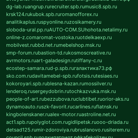
dg-lab.ru
angrup.ru
recruiter.spb.ru
music8.spb.ru
krsk124.ru
kubok.spb.ru
romanofforex.ru
analitikaplus.ru
spyonline.ru
zosikamery.ru
sloboda-ural.pp.ru
AUTO-COM.SU
hohota.net
alimy.ru
online-z.com
aromat-vostoka.ru
otdelkaexp.ru
mobilvest.ru
bbd.net.ru
mebelshop.msk.ru
smp-forum.ru
bastion-td.ru
kosmoscreative.ru
avrmotors.ru
art-galadesign.ru
tiffany-c.ru
ecostep-samara.ru
d-p.spb.ru
галактика73.рф
sko.com.ru
davitamebel-spb.ru
fotsis.ru
tesiaes.ru
kokoroyari.spb.ru
blesna-kazan.ru
mossilver.ru
lenderoq.ru
sergeydobrin.ru
tochkazvuka.msk.ru
people-of-art.ru
bezzubova.ru
clubtibet.ru
orior-aks.ru
dynamoauto.ru
szk-favorit.ru
carlines.ru
flatnsk.ru
kingbolenskaner.ru
alex-motor.ru
astroline.net.ru
act1.spb.ru
polyglot.com.ru
gidlipetsk.ru
ooo-driada.ru
detsad125.ru
mir-zdoroviya.ru
bruslanovo.ru
siterem.ru
council.spb.ru
лодкипатриот.рф
kafekolizey.ru