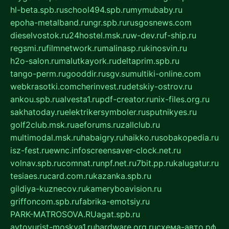
hl-beta.spb.ru
school494.spb.ru
mymubaby.ru
epoha-metalband.ru
ngr.spb.ru
rusgosnews.com
dieselvostok.ru
24hostel.msk.ru
w-dev.ru
f-ship.ru
regsmi.ru
filmnetwork.ru
malinasp.ru
kinosvin.ru
h2o-salon.ru
malutkayork.ru
deltaprim.spb.ru
tango-perm.ru
gooddir.ru
sgv.su
multiki-online.com
webkrasotki.com
cherinvest.ru
detskiy-ostrov.ru
ankou.spb.ru
alvesta1.ru
pdf-creator.ru
nix-files.org.ru
sakhatoday.ru
elektrikersymboler.ru
sputnikyes.ru
golf2club.msk.ru
aeforums.ru
zallclub.ru
multimodal.msk.ru
habaigry.ru
haikko.ru
sobakopedia.ru
isz-fest.ru
ewnc.info
screensaver-clock.net.ru
volnav.spb.ru
comnat.ru
npf.net.ru
7bit.pp.ru
kalugatur.ru
tesiaes.ru
card.com.ru
kazanka.spb.ru
gildiya-kuznecov.ru
kameryboavision.ru
griffoncom.spb.ru
fabrika-emotsiy.ru
PARK-MATROSOVA.RU
agat.spb.ru
avtoyurist-moskva1.ru
hardware.org.ru
схема-авто.рф