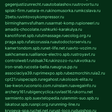
gegenjustizunrecht.ru
autobalashov.ru
utrovortu.ru
spiski-firm.ru
elara-m.ru
kinomusorka.ru
mkcslava.ru
2bets.ru
vintovoykompressor.ru
birminghamvsfulham.ru
sarmat-komp.ru
pioneeri.ru
amadis-chocolate.ru
shkurki-karakulya.ru
kanotiforet.spb.ru
tutmassage.ru
ecolog.org.ru
praga.spb.ru
falcorussia.ru
autodoctorservis.ru
kamertondom.spb.ru
net-life.net.ru
avto-vozim.ru
sakhcamera.ru
alliance-electro.spb.ru
stroyavt.ru
controlweb1.ru
tdsak74.ru
kinzozo-ru.ru
kvotka.ru
iron-snab.ru
costa-bella.ru
eugrus.pp.ru
associaciya39.ru
primexpo.spb.ru
bezmorchin.ru
ia2.ru
cpt21.ru
ispecspb.ru
regahost.ru
kolosok-elita.ru
tae-kwon.ru
consrio.com.ru
insiam.ru
avegainfo.ru
archery161.ru
bigencyclica.ru
vlast16.ru
korru.net
sarmiento.spb.su
extelopedia.ru
lammin-suo.spb.ru
iskatour.spb.ru
snpi.org.ru
running-line.ru
krygeva-spa.ru
chel.net.ru
rust-loco.ru
dugshop.ru