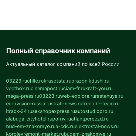
Полный справочник компаний
Актуальный каталог компаний по всей России
03223.ru
ufille.ru
krasotata.ru
prazdnikdushi.ru
veetbox.ru
cinemapost.ru
ciam-fr.ru
kraft-you.ru
mega-press.ru
03223.ru
web-explore.ru
rastenuya.ru
eurovision-russia.ru
strah-news.ru
freeride-team.ru
itrack-24.ru
sexshopexpress.ru
autostudiopro.ru
alabuga-cityhotel.ru
pornv.ru
atlantpereezd.ru
bud-em-znakomye.ru
a-cdc.ru
elektrostal-news.ru
korolevremont-market.ru
budem-znakomye.ru