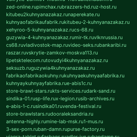
zed-online.ru
pimchax.ru
brazzers-hd.ru
z-host.ru
kitubeu2kuhnyanazakaz.ru
naperekate.ru
kuhnyaofabrikaufabrik.ru
kitubeu-2-kuhnyanazakaz.ru
xehyroo-5-kuhnyanazakaz.ru
cs-68.ru
guzywia-4-kuhnyanazakaz.ru
mir-tk.ru
vlknrussia.ru
cs68.ru
vladivostok-map.ru
video-seks.ru
bankaribi.ru
raszar.ru
vskrytie-zamkov-moskva113.ru
lipetsktelecom.ru
tovudyi4kuhnyanazakaz.ru
seksuzb.ru
guzywia4kuhnyanazakaz.ru
fabrikaofabrikaokuhny.ru
kuhnyaekuhnyaafabrika.ru
kuhnyaykuhnyayfabrika.ru
e-abis1c.ru
store-brawl-stars.ru
kts-services.ru
dark-sand.ru
sindika-01.ru
sp-life.ru
x-legion.ru
sib-archives.ru
e-abis-1-c.ru
sindika01.ru
venda-festival.ru
store-brawlstars.ru
dooraleksandria.ru
antenna-highly.ru
mine-lab-msk.ru
1-mus.ru
3-sex-porn.ru
ban-damn.ru
purse-factory.ru
viagra-tablet.ru
fasbags.ru
adler-jun.ru
bandamn.ru