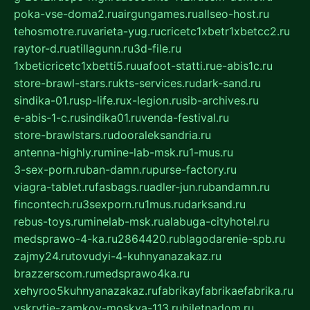
poka-vse-doma2.ru
airgungames.ru
allseo-host.ru
tehosmotre.ru
varieta-yug.ru
cricetc1xbetr1xbetcc2.ru
raytor-d.ru
atillagunn.ru
3d-file.ru
1xbeticricetc1xbetti5.ru
uafoot-statti.ru
e-abis1c.ru
store-brawl-stars.ru
kts-services.ru
dark-sand.ru
sindika-01.ru
sp-life.ru
x-legion.ru
sib-archives.ru
e-abis-1-c.ru
sindika01.ru
venda-festival.ru
store-brawlstars.ru
dooraleksandria.ru
antenna-highly.ru
mine-lab-msk.ru
1-mus.ru
3-sex-porn.ru
ban-damn.ru
purse-factory.ru
viagra-tablet.ru
fasbags.ru
adler-jun.ru
bandamn.ru
fincontech.ru
3sexporn.ru
1mus.ru
darksand.ru
rebus-toys.ru
minelab-msk.ru
alabuga-cityhotel.ru
medsprawo-4-ka.ru
2864420.ru
blagodarenie-spb.ru
zajmy24.ru
tovudyi-4-kuhnyanazakaz.ru
brazzerscom.ru
medsprawo4ka.ru
xehyroo5kuhnyanazakaz.ru
fabrikayfabrikaefabrika.ru
vskrytie-zamkov-moskva-113.ru
biletnadom.ru