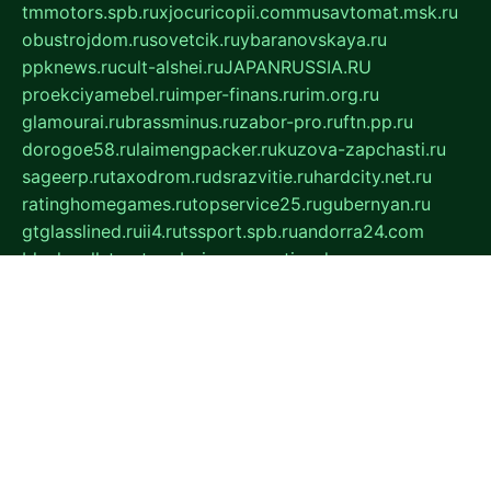
tmmotors.spb.ru
xjocuricopii.com
musavtomat.msk.ru
obustrojdom.ru
sovetcik.ru
ybaranovskaya.ru
ppknews.ru
cult-alshei.ru
JAPANRUSSIA.RU
proekciyamebel.ru
imper-finans.ru
rim.org.ru
glamourai.ru
brassminus.ru
zabor-pro.ru
ftn.pp.ru
dorogoe58.ru
laimengpacker.ru
kuzova-zapchasti.ru
sageerp.ru
taxodrom.ru
dsrazvitie.ru
hardcity.net.ru
ratinghomegames.ru
topservice25.ru
gubernyan.ru
gtglasslined.ru
ii4.ru
tssport.spb.ru
andorra24.com
blackwallstreet.ru
oboimos.ru
optim-doors.com.ru
ikuch.ru
nycr.org.ru
npa21.ru
vremya-ch.spb.ru
desert000.ru
ivtorgi.ru
ifiori.ru
catalog-statei.ru
dcv.org.ru
spetsmaster174.ru
ipkameryhiseeu.ru
dum26.ru
ruspol.spb.ru
fr-opendp.ru
kam-solnyshko.ru
cheyenne-arapaho.ru
sevzapmetal.spb.ru
ted-lapidus.spb.ru
parasite-eliminator.ru
sigma-complete.ru
modernworld.ru
dama-moda.ru
eholot-group.ru
sk-nvkz.ru
DRONGOLD.RU