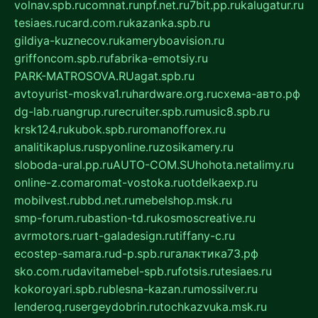
volnav.spb.ru
comnat.ru
npf.net.ru
7bit.pp.ru
kalugatur.ru
tesiaes.ru
card.com.ru
kazanka.spb.ru
gildiya-kuznecov.ru
kameryboavision.ru
griffoncom.spb.ru
fabrika-emotsiy.ru
PARK-MATROSOVA.RU
agat.spb.ru
avtoyurist-moskva1.ru
hardware.org.ru
схема-авто.рф
dg-lab.ru
angrup.ru
recruiter.spb.ru
music8.spb.ru
krsk124.ru
kubok.spb.ru
romanofforex.ru
analitikaplus.ru
spyonline.ru
zosikamery.ru
sloboda-ural.pp.ru
AUTO-COM.SU
hohota.net
alimy.ru
online-z.com
aromat-vostoka.ru
otdelkaexp.ru
mobilvest.ru
bbd.net.ru
mebelshop.msk.ru
smp-forum.ru
bastion-td.ru
kosmoscreative.ru
avrmotors.ru
art-galadesign.ru
tiffany-c.ru
ecostep-samara.ru
d-p.spb.ru
галактика73.рф
sko.com.ru
davitamebel-spb.ru
fotsis.ru
tesiaes.ru
kokoroyari.spb.ru
blesna-kazan.ru
mossilver.ru
lenderoq.ru
sergeydobrin.ru
tochkazvuka.msk.ru