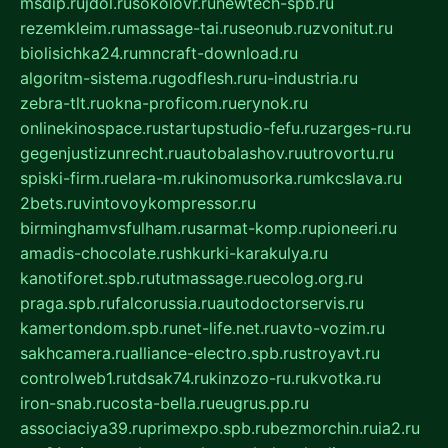
msdip.ru
jdol.ru
sokolovr.ru
newtech-spb.ru
rezemkleim.ru
massage-tai.ru
seonub.ru
zvonitut.ru
biolisichka24.ru
mncraft-download.ru
algoritm-sistema.ru
godflesh.ru
ru-industria.ru
zebra-tlt.ru
okna-proficom.ru
erynok.ru
onlinekinospace.ru
startupstudio-fefu.ru
zarges-ru.ru
gegenjustizunrecht.ru
autobalashov.ru
utrovortu.ru
spiski-firm.ru
elara-m.ru
kinomusorka.ru
mkcslava.ru
2bets.ru
vintovoykompressor.ru
birminghamvsfulham.ru
sarmat-komp.ru
pioneeri.ru
amadis-chocolate.ru
shkurki-karakulya.ru
kanotiforet.spb.ru
tutmassage.ru
ecolog.org.ru
praga.spb.ru
falcorussia.ru
autodoctorservis.ru
kamertondom.spb.ru
net-life.net.ru
avto-vozim.ru
sakhcamera.ru
alliance-electro.spb.ru
stroyavt.ru
controlweb1.ru
tdsak74.ru
kinzozo-ru.ru
kvotka.ru
iron-snab.ru
costa-bella.ru
eugrus.pp.ru
associaciya39.ru
primexpo.spb.ru
bezmorchin.ru
ia2.ru