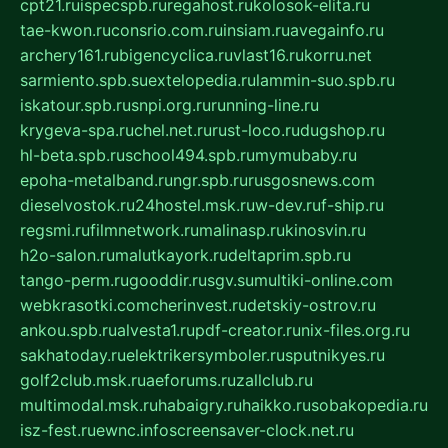
cpt21.ru
ispecspb.ru
regahost.ru
kolosok-elita.ru
tae-kwon.ru
consrio.com.ru
insiam.ru
avegainfo.ru
archery161.ru
bigencyclica.ru
vlast16.ru
korru.net
sarmiento.spb.su
extelopedia.ru
lammin-suo.spb.ru
iskatour.spb.ru
snpi.org.ru
running-line.ru
krygeva-spa.ru
chel.net.ru
rust-loco.ru
dugshop.ru
hl-beta.spb.ru
school494.spb.ru
mymubaby.ru
epoha-metalband.ru
ngr.spb.ru
rusgosnews.com
dieselvostok.ru
24hostel.msk.ru
w-dev.ru
f-ship.ru
regsmi.ru
filmnetwork.ru
malinasp.ru
kinosvin.ru
h2o-salon.ru
malutkayork.ru
deltaprim.spb.ru
tango-perm.ru
gooddir.ru
sgv.su
multiki-online.com
webkrasotki.com
cherinvest.ru
detskiy-ostrov.ru
ankou.spb.ru
alvesta1.ru
pdf-creator.ru
nix-files.org.ru
sakhatoday.ru
elektrikersymboler.ru
sputnikyes.ru
golf2club.msk.ru
aeforums.ru
zallclub.ru
multimodal.msk.ru
habaigry.ru
haikko.ru
sobakopedia.ru
isz-fest.ru
ewnc.info
screensaver-clock.net.ru