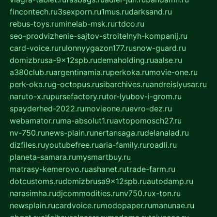
fincontech.ru
3sexporn.ru
1mus.ru
darksand.ru
rebus-toys.ru
minelab-msk.ru
rtdco.ru
seo-prodvizhenie-sajtov-stroitelnyh-kompanij.ru
card-voice.ru
rulonnyygazon177.ru
snow-guard.ru
domizbrusa-9x12spb.ru
demaholding.ru
aalse.ru
a380club.ru
argentinamia.ru
perkoka.ru
movie-one.ru
perk-oka.ru
g-octopus.ru
sibarchives.ru
andreislyusar.ru
naruto-x.ru
pursefactory.ru
tor-lyubov-i-grom.ru
spayderhed-2022.ru
movieone.ru
evro-dez.ru
webamator.ru
ma-absolut1.ru
avtopomosch27.ru
nv-750.ru
news-plain.ru
nertansaga.ru
delanalad.ru
dizfiles.ru
youtubefree.ru
aria-family.ru
roadli.ru
planeta-samara.ru
mysmartbuy.ru
matrasy-kemerovo.ru
ashanet.ru
trade-farm.ru
dotcustoms.ru
domizbrusa9x12spb.ru
autodamp.ru
narasimha.ru
djcommodities.ru
nv750.ru
x-ton.ru
newsplain.ru
cardvoice.ru
modopaper.ru
manunae.ru