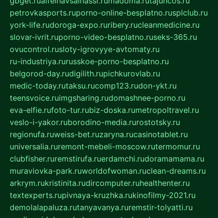
gbget.ru
alfeihavsalnassr.ru
madoma.ru
tajuncos.ru
petrovkasports.ru
porno-online-besplatno.ru
splclub.ru
york-life.ru
doroga-expo.ru
ribery.ru
cleanmedicine.ru
slovar-ivrit.ru
porno-video-besplatno.ru
seks-365.ru
ovucontrol.ru
sloty-igrovyye-avtomaty.ru
ru-industriya.ru
russkoe-porno-besplatno.ru
belgorod-day.ru
digilith.ru
pichkurovlab.ru
medic-today.ru
taksu.ru
comp123.ru
don-ykt.ru
teensvoice.ru
imgsharing.ru
domashnee-porno.ru
eva-elfie.ru
foto-tur.ru
biz-doska.ru
metropoltravel.ru
veslo-i-yakor.ru
borodino-media.ru
rostotsky.ru
regionufa.ru
weiss-bet.ru
zaryna.ru
casinotablet.ru
universalia.ru
remont-mebeli-moscow.ru
termomur.ru
clubfisher.ru
remstirufa.ru
erdamchi.ru
doramamama.ru
muraviovka-park.ru
worldofwoman.ru
clean-dreams.ru
arkrym.ru
kristinita.ru
dircomputer.ru
healthenter.ru
textexperts.ru
pivnaya-kruzhka.ru
kinofilmy-2021.ru
demolalapaluza.ru
tanyavanya.ru
remstir-tolyatti.ru