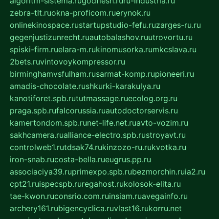
algoritm-sistema.ru
godflesh.ru
ru-industria.ru
zebra-tlt.ru
okna-proficom.ru
erynok.ru
onlinekinospace.ru
startupstudio-fefu.ru
zarges-ru.ru
gegenjustizunrecht.ru
autobalashov.ru
utrovortu.ru
spiski-firm.ru
elara-m.ru
kinomusorka.ru
mkcslava.ru
2bets.ru
vintovoykompressor.ru
birminghamvsfulham.ru
sarmat-komp.ru
pioneeri.ru
amadis-chocolate.ru
shkurki-karakulya.ru
kanotiforet.spb.ru
tutmassage.ru
ecolog.org.ru
praga.spb.ru
falcorussia.ru
autodoctorservis.ru
kamertondom.spb.ru
net-life.net.ru
avto-vozim.ru
sakhcamera.ru
alliance-electro.spb.ru
stroyavt.ru
controlweb1.ru
tdsak74.ru
kinzozo-ru.ru
kvotka.ru
iron-snab.ru
costa-bella.ru
eugrus.pp.ru
associaciya39.ru
primexpo.spb.ru
bezmorchin.ru
ia2.ru
cpt21.ru
ispecspb.ru
regahost.ru
kolosok-elita.ru
tae-kwon.ru
consrio.com.ru
insiam.ru
avegainfo.ru
archery161.ru
bigencyclica.ru
vlast16.ru
korru.net