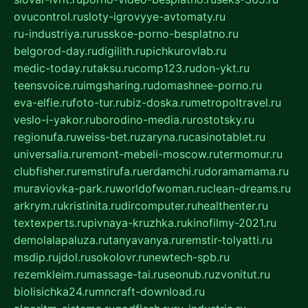
ovucontrol.ru
sloty-igrovyye-avtomaty.ru
ru-industriya.ru
russkoe-porno-besplatno.ru
belgorod-day.ru
digilith.ru
pichkurovlab.ru
medic-today.ru
taksu.ru
comp123.ru
don-ykt.ru
teensvoice.ru
imgsharing.ru
domashnee-porno.ru
eva-elfie.ru
foto-tur.ru
biz-doska.ru
metropoltravel.ru
veslo-i-yakor.ru
borodino-media.ru
rostotsky.ru
regionufa.ru
weiss-bet.ru
zaryna.ru
casinotablet.ru
universalia.ru
remont-mebeli-moscow.ru
termomur.ru
clubfisher.ru
remstirufa.ru
erdamchi.ru
doramamama.ru
muraviovka-park.ru
worldofwoman.ru
clean-dreams.ru
arkrym.ru
kristinita.ru
dircomputer.ru
healthenter.ru
textexperts.ru
pivnaya-kruzhka.ru
kinofilmy-2021.ru
demolalapaluza.ru
tanyavanya.ru
remstir-tolyatti.ru
msdip.ru
jdol.ru
sokolovr.ru
newtech-spb.ru
rezemkleim.ru
massage-tai.ru
seonub.ru
zvonitut.ru
biolisichka24.ru
mncraft-download.ru