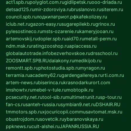
act1.spb.ru
polyglot.com.ru
gidlipetsk.ru
ooo-driada.ru
detsad125.ru
mir-zdoroviya.ru
bruslanovo.ru
siterem.ru
council.spb.ru
лодкипатриот.рф
kafekolizey.ru
iclub.net.ru
gazon-easy.ru
sugarepilekb.ru
grinox.ru
pylesostineco.ru
msts-ozarenie.ru
kameryjooan.ru
artemovskij.ru
dopler.spb.ru
aid70.ru
metall-perm.ru
ndm.msk.ru
ratingzooshop.ru
apiaccess.ru
globalautotrade.info
bezverhovskoe.ru
drsschool.ru
ZOOSMART.SPB.RU
dalakony.ru
medikijob.ru
remontt.spb.ru
photostudia.spb.ru
myragon.ru
terramia.ru
academy62.ru
gardengallereya.ru
rti.com.ru
artem-news.ru
biserinca.ru
krasnodarkurort.com
imshowtv.ru
mebel-v-tule.ru
mobtopik.ru
pcsecurity.net.ru
tool-sib.ru
multimetrunit.ru
sp-tour.ru
fan-cs.ru
santeh-russia.ru
symbian9.net.ru
DSHAIR.RU
tmmotors.spb.ru
xjocuricopii.com
musavtomat.msk.ru
obustrojdom.ru
sovetcik.ru
ybaranovskaya.ru
ppknews.ru
cult-alshei.ru
JAPANRUSSIA.RU