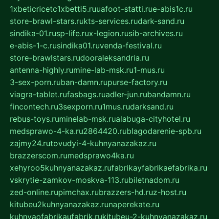
1xbeticricetc1xbetti5.ru
uafoot-statti.ru
e-abis1c.ru
store-brawl-stars.ru
kts-services.ru
dark-sand.ru
sindika-01.ru
sp-life.ru
x-legion.ru
sib-archives.ru
e-abis-1-c.ru
sindika01.ru
venda-festival.ru
store-brawlstars.ru
dooraleksandria.ru
antenna-highly.ru
mine-lab-msk.ru
1-mus.ru
3-sex-porn.ru
ban-damn.ru
purse-factory.ru
viagra-tablet.ru
fasbags.ru
adler-jun.ru
bandamn.ru
fincontech.ru
3sexporn.ru
1mus.ru
darksand.ru
rebus-toys.ru
minelab-msk.ru
alabuga-cityhotel.ru
medsprawo-4-ka.ru
2864420.ru
blagodarenie-spb.ru
zajmy24.ru
tovudyi-4-kuhnyanazakaz.ru
brazzerscom.ru
medsprawo4ka.ru
xehyroo5kuhnyanazakaz.ru
fabrikayfabrikaefabrika.ru
vskrytie-zamkov-moskva-113.ru
biletnadom.ru
zed-online.ru
pimchax.ru
brazzers-hd.ru
z-host.ru
kitubeu2kuhnyanazakaz.ru
naperekate.ru
kuhnyaofabrikaufabrik.ru
kitubeu-2-kuhnyanazakaz.ru