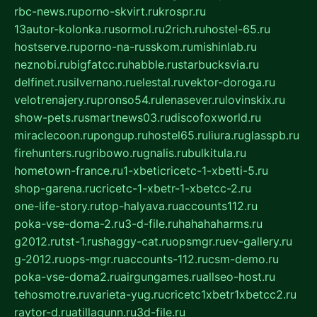
rbc-news.ru
porno-skvirt.ru
krospr.ru
13autor-kolonka.ru
sormol.ru
2rich.ru
hostel-65.ru
hostserve.ru
porno-na-russkom.ru
mishinlab.ru
neznobi.ru
bigfatcc.ru
habble.ru
starbucksvia.ru
delfinet.ru
silvernano.ru
elestal.ru
vektor-doroga.ru
velotrenajery.ru
pronso54.ru
lenasever.ru
lovinskix.ru
show-pets.ru
smartnews03.ru
discofoxworld.ru
miraclecoon.ru
pongup.ru
hostel65.ru
liura.ru
glasspb.ru
firehunters.ru
gribowo.ru
gnalis.ru
bulkitula.ru
hometown-france.ru
1-xbeticricetc-1-xbetti-5.ru
shop-garena.ru
cricetc-1-xbetr-1-xbetcc-2.ru
one-life-story.ru
top-halyava.ru
accounts112.ru
poka-vse-doma-2.ru
3-d-file.ru
hahahaharms.ru
g2012.ru
tst-1.ru
shaggy-cat.ru
opsmgr.ru
ev-gallery.ru
g-2012.ru
ops-mgr.ru
accounts-112.ru
csm-demo.ru
poka-vse-doma2.ru
airgungames.ru
allseo-host.ru
tehosmotre.ru
varieta-yug.ru
cricetc1xbetr1xbetcc2.ru
raytor-d.ru
atillagunn.ru
3d-file.ru