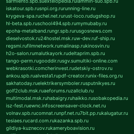
sarmiento.spb.su
extelopedia.ru
lammin-suo.spb.ru
iskatour.spb.ru
snpi.org.ru
running-line.ru
krygeva-spa.ru
chel.net.ru
rust-loco.ru
dugshop.ru
hl-beta.spb.ru
school494.spb.ru
mymubaby.ru
epoha-metalband.ru
ngr.spb.ru
rusgosnews.com
dieselvostok.ru
24hostel.msk.ru
w-dev.ru
f-ship.ru
regsmi.ru
filmnetwork.ru
malinasp.ru
kinosvin.ru
h2o-salon.ru
malutkayork.ru
deltaprim.spb.ru
tango-perm.ru
gooddir.ru
sgv.su
multiki-online.com
webkrasotki.com
cherinvest.ru
detskiy-ostrov.ru
ankou.spb.ru
alvesta1.ru
pdf-creator.ru
nix-files.org.ru
sakhatoday.ru
elektrikersymboler.ru
sputnikyes.ru
golf2club.msk.ru
aeforums.ru
zallclub.ru
multimodal.msk.ru
habaigry.ru
haikko.ru
sobakopedia.ru
isz-fest.ru
ewnc.info
screensaver-clock.net.ru
volnav.spb.ru
comnat.ru
npf.net.ru
7bit.pp.ru
kalugatur.ru
tesiaes.ru
card.com.ru
kazanka.spb.ru
gildiya-kuznecov.ru
kameryboavision.ru