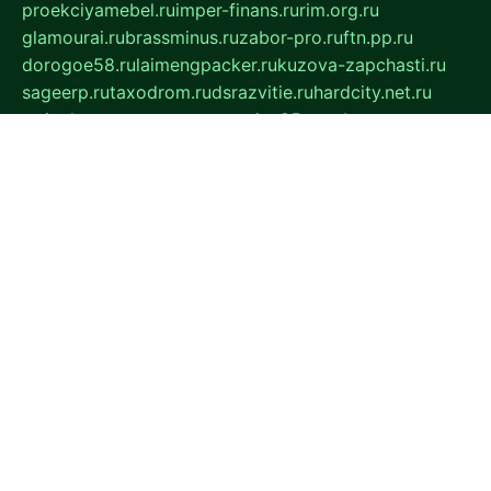
proekciyamebel.ru
imper-finans.ru
rim.org.ru
glamourai.ru
brassminus.ru
zabor-pro.ru
ftn.pp.ru
dorogoe58.ru
laimengpacker.ru
kuzova-zapchasti.ru
sageerp.ru
taxodrom.ru
dsrazvitie.ru
hardcity.net.ru
ratinghomegames.ru
topservice25.ru
gubernyan.ru
gtglasslined.ru
ii4.ru
tssport.spb.ru
andorra24.com
blackwallstreet.ru
oboimos.ru
optim-doors.com.ru
ikuch.ru
nycr.org.ru
npa21.ru
vremya-ch.spb.ru
desert000.ru
ivtorgi.ru
ifiori.ru
catalog-statei.ru
dcv.org.ru
spetsmaster174.ru
ipkameryhiseeu.ru
dum26.ru
ruspol.spb.ru
fr-opendp.ru
kam-solnyshko.ru
cheyenne-arapaho.ru
sevzapmetal.spb.ru
ted-lapidus.spb.ru
parasite-eliminator.ru
sigma-complete.ru
modernworld.ru
dama-moda.ru
eholot-group.ru
sk-nvkz.ru
DRONGOLD.RU
democratia2.ru
i-farmer.ru
mass-sport.org
jablonex.spb.ru
bookmess.ru
linkword.ru
refineua.com.ru
cs-spec.net.ru
altay-mebel.ru