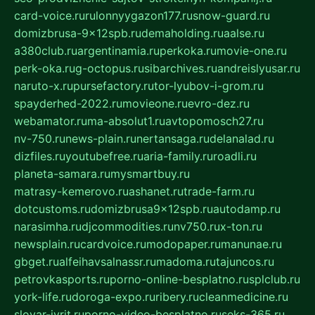
card-voice.ru
rulonnyygazon177.ru
snow-guard.ru
domizbrusa-9x12spb.ru
demaholding.ru
aalse.ru
a380club.ru
argentinamia.ru
perkoka.ru
movie-one.ru
perk-oka.ru
g-octopus.ru
sibarchives.ru
andreislyusar.ru
naruto-x.ru
pursefactory.ru
tor-lyubov-i-grom.ru
spayderhed-2022.ru
movieone.ru
evro-dez.ru
webamator.ru
ma-absolut1.ru
avtopomosch27.ru
nv-750.ru
news-plain.ru
nertansaga.ru
delanalad.ru
dizfiles.ru
youtubefree.ru
aria-family.ru
roadli.ru
planeta-samara.ru
mysmartbuy.ru
matrasy-kemerovo.ru
ashanet.ru
trade-farm.ru
dotcustoms.ru
domizbrusa9x12spb.ru
autodamp.ru
narasimha.ru
djcommodities.ru
nv750.ru
x-ton.ru
newsplain.ru
cardvoice.ru
modopaper.ru
manunae.ru
gbget.ru
alfeihavsalnassr.ru
madoma.ru
tajuncos.ru
petrovkasports.ru
porno-online-besplatno.ru
splclub.ru
york-life.ru
doroga-expo.ru
ribery.ru
cleanmedicine.ru
slovar-ivrit.ru
porno-video-besplatno.ru
seks-365.ru