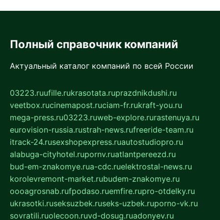
Полный справочник компаний
Актуальный каталог компаний по всей России
03223.ru
ufille.ru
krasotata.ru
prazdnikdushi.ru
veetbox.ru
cinemapost.ru
ciam-fr.ru
kraft-you.ru
mega-press.ru
03223.ru
web-explore.ru
rastenuya.ru
eurovision-russia.ru
strah-news.ru
freeride-team.ru
itrack-24.ru
sexshopexpress.ru
autostudiopro.ru
alabuga-cityhotel.ru
pornv.ru
atlantpereezd.ru
bud-em-znakomye.ru
a-cdc.ru
elektrostal-news.ru
korolevremont-market.ru
budem-znakomye.ru
oooagrosnab.ru
fpodaso.ru
emfire.ru
pro-otdelky.ru
ukrasotki.ru
seksuzbek.ru
seks-uzbek.ru
porno-vk.ru
sovratili.ru
olecoon.ru
vd-dosug.ru
adonyev.ru