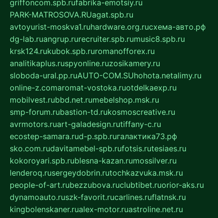
griffoncom.spb.ru
fabrika-emotsiy.ru
PARK-MATROSOVA.RU
agat.spb.ru
avtoyurist-moskva1.ru
hardware.org.ru
схема-авто.рф
dg-lab.ru
angrup.ru
recruiter.spb.ru
music8.spb.ru
krsk124.ru
kubok.spb.ru
romanofforex.ru
analitikaplus.ru
spyonline.ru
zosikamery.ru
sloboda-ural.pp.ru
AUTO-COM.SU
hohota.net
alimy.ru
online-z.com
aromat-vostoka.ru
otdelkaexp.ru
mobilvest.ru
bbd.net.ru
mebelshop.msk.ru
smp-forum.ru
bastion-td.ru
kosmoscreative.ru
avrmotors.ru
art-galadesign.ru
tiffany-c.ru
ecostep-samara.ru
d-p.spb.ru
галактика73.рф
sko.com.ru
davitamebel-spb.ru
fotsis.ru
tesiaes.ru
kokoroyari.spb.ru
blesna-kazan.ru
mossilver.ru
lenderoq.ru
sergeydobrin.ru
tochkazvuka.msk.ru
people-of-art.ru
bezzubova.ru
clubtibet.ru
orior-aks.ru
dynamoauto.ru
szk-favorit.ru
carlines.ru
flatnsk.ru
kingbolenskaner.ru
alex-motor.ru
astroline.net.ru