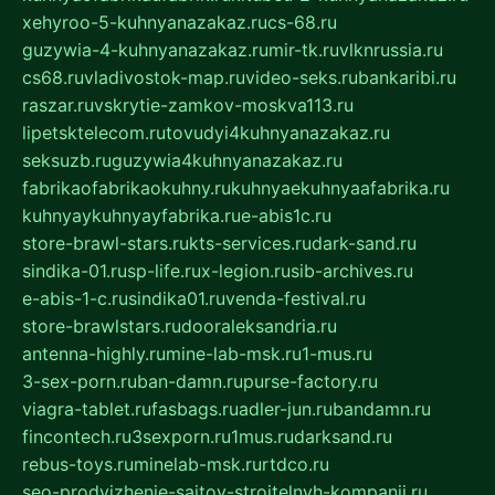
xehyroo-5-kuhnyanazakaz.ru
cs-68.ru
guzywia-4-kuhnyanazakaz.ru
mir-tk.ru
vlknrussia.ru
cs68.ru
vladivostok-map.ru
video-seks.ru
bankaribi.ru
raszar.ru
vskrytie-zamkov-moskva113.ru
lipetsktelecom.ru
tovudyi4kuhnyanazakaz.ru
seksuzb.ru
guzywia4kuhnyanazakaz.ru
fabrikaofabrikaokuhny.ru
kuhnyaekuhnyaafabrika.ru
kuhnyaykuhnyayfabrika.ru
e-abis1c.ru
store-brawl-stars.ru
kts-services.ru
dark-sand.ru
sindika-01.ru
sp-life.ru
x-legion.ru
sib-archives.ru
e-abis-1-c.ru
sindika01.ru
venda-festival.ru
store-brawlstars.ru
dooraleksandria.ru
antenna-highly.ru
mine-lab-msk.ru
1-mus.ru
3-sex-porn.ru
ban-damn.ru
purse-factory.ru
viagra-tablet.ru
fasbags.ru
adler-jun.ru
bandamn.ru
fincontech.ru
3sexporn.ru
1mus.ru
darksand.ru
rebus-toys.ru
minelab-msk.ru
rtdco.ru
seo-prodvizhenie-sajtov-stroitelnyh-kompanij.ru