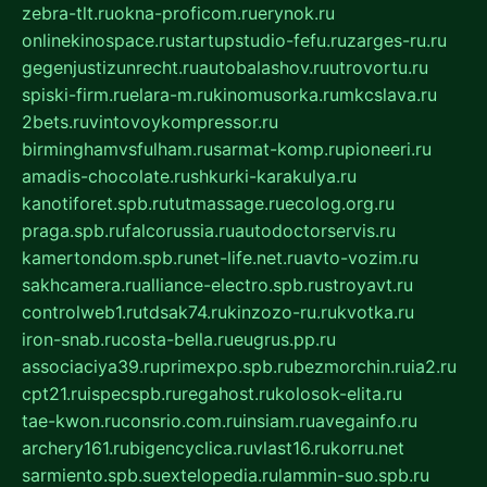
zebra-tlt.ru
okna-proficom.ru
erynok.ru
onlinekinospace.ru
startupstudio-fefu.ru
zarges-ru.ru
gegenjustizunrecht.ru
autobalashov.ru
utrovortu.ru
spiski-firm.ru
elara-m.ru
kinomusorka.ru
mkcslava.ru
2bets.ru
vintovoykompressor.ru
birminghamvsfulham.ru
sarmat-komp.ru
pioneeri.ru
amadis-chocolate.ru
shkurki-karakulya.ru
kanotiforet.spb.ru
tutmassage.ru
ecolog.org.ru
praga.spb.ru
falcorussia.ru
autodoctorservis.ru
kamertondom.spb.ru
net-life.net.ru
avto-vozim.ru
sakhcamera.ru
alliance-electro.spb.ru
stroyavt.ru
controlweb1.ru
tdsak74.ru
kinzozo-ru.ru
kvotka.ru
iron-snab.ru
costa-bella.ru
eugrus.pp.ru
associaciya39.ru
primexpo.spb.ru
bezmorchin.ru
ia2.ru
cpt21.ru
ispecspb.ru
regahost.ru
kolosok-elita.ru
tae-kwon.ru
consrio.com.ru
insiam.ru
avegainfo.ru
archery161.ru
bigencyclica.ru
vlast16.ru
korru.net
sarmiento.spb.su
extelopedia.ru
lammin-suo.spb.ru