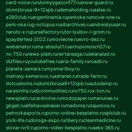
card-voice.ru
rulonnyygazon177.ru
snow-guard.ru
domizbrusa-9x12spb.ru
demaholding.ru
aalse.ru
a380club.ru
argentinamia.ru
perkoka.ru
movie-one.ru
perk-oka.ru
g-octopus.ru
sibarchives.ru
andreislyusar.ru
naruto-x.ru
pursefactory.ru
tor-lyubov-i-grom.ru
spayderhed-2022.ru
movieone.ru
evro-dez.ru
webamator.ru
ma-absolut1.ru
avtopomosch27.ru
nv-750.ru
news-plain.ru
nertansaga.ru
delanalad.ru
dizfiles.ru
youtubefree.ru
aria-family.ru
roadli.ru
planeta-samara.ru
mysmartbuy.ru
matrasy-kemerovo.ru
ashanet.ru
trade-farm.ru
dotcustoms.ru
domizbrusa9x12spb.ru
autodamp.ru
narasimha.ru
djcommodities.ru
nv750.ru
x-ton.ru
newsplain.ru
cardvoice.ru
modopaper.ru
manunae.ru
gbget.ru
alfeihavsalnassr.ru
madoma.ru
tajuncos.ru
petrovkasports.ru
porno-online-besplatno.ru
splclub.ru
york-life.ru
doroga-expo.ru
ribery.ru
cleanmedicine.ru
slovar-ivrit.ru
porno-video-besplatno.ru
seks-365.ru