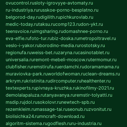
ovucontrol.ru
sloty-igrovyye-avtomaty.ru
ru-industriya.ru
russkoe-porno-besplatno.ru
belgorod-day.ru
digilith.ru
pichkurovlab.ru
medic-today.ru
taksu.ru
comp123.ru
don-ykt.ru
teensvoice.ru
imgsharing.ru
domashnee-porno.ru
eva-elfie.ru
foto-tur.ru
biz-doska.ru
metropoltravel.ru
veslo-i-yakor.ru
borodino-media.ru
rostotsky.ru
regionufa.ru
weiss-bet.ru
zaryna.ru
casinotablet.ru
universalia.ru
remont-mebeli-moscow.ru
termomur.ru
clubfisher.ru
remstirufa.ru
erdamchi.ru
doramamama.ru
muraviovka-park.ru
worldofwoman.ru
clean-dreams.ru
arkrym.ru
kristinita.ru
dircomputer.ru
healthenter.ru
textexperts.ru
pivnaya-kruzhka.ru
kinofilmy-2021.ru
demolalapaluza.ru
tanyavanya.ru
remstir-tolyatti.ru
msdip.ru
jdol.ru
sokolovr.ru
newtech-spb.ru
rezemkleim.ru
massage-tai.ru
seonub.ru
zvonitut.ru
biolisichka24.ru
mncraft-download.ru
algoritm-sistema.ru
godflesh.ru
ru-industria.ru