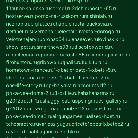
rbc-news.ru
porno-skvirt.ru
krospr.ru
13autor-kolonka.ru
sormol.ru
2rich.ru
hostel-65.ru
hostserve.ru
porno-na-russkom.ru
mishinlab.ru
neznobi.ru
bigfatcc.ru
habble.ru
starbucksvia.ru
delfinet.ru
silvernano.ru
elestal.ru
vektor-doroga.ru
velotrenajery.ru
pronso54.ru
lenasever.ru
lovinskix.ru
show-pets.ru
smartnews03.ru
discofoxworld.ru
miraclecoon.ru
pongup.ru
hostel65.ru
liura.ru
glasspb.ru
firehunters.ru
gribowo.ru
gnalis.ru
bulkitula.ru
hometown-france.ru
1-xbeticricetc-1-xbetti-5.ru
shop-garena.ru
cricetc-1-xbetr-1-xbetcc-2.ru
one-life-story.ru
top-halyava.ru
accounts112.ru
poka-vse-doma-2.ru
3-d-file.ru
hahahaharms.ru
g2012.ru
tst-1.ru
shaggy-cat.ru
opsmgr.ru
ev-gallery.ru
g-2012.ru
ops-mgr.ru
accounts-112.ru
csm-demo.ru
poka-vse-doma2.ru
airgungames.ru
allseo-host.ru
tehosmotre.ru
varieta-yug.ru
cricetc1xbetr1xbetcc2.ru
raytor-d.ru
atillagunn.ru
3d-file.ru