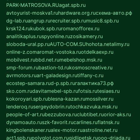
PARK-MATROSOVA.RU
agat.spb.ru
avtoyurist-moskva1.ru
hardware.org.ru
схема-авто.рф
dg-lab.ru
angrup.ru
recruiter.spb.ru
music8.spb.ru
krsk124.ru
kubok.spb.ru
romanofforex.ru
analitikaplus.ru
spyonline.ru
zosikamery.ru
sloboda-ural.pp.ru
AUTO-COM.SU
hohota.net
alimy.ru
online-z.com
aromat-vostoka.ru
otdelkaexp.ru
mobilvest.ru
bbd.net.ru
mebelshop.msk.ru
smp-forum.ru
bastion-td.ru
kosmoscreative.ru
avrmotors.ru
art-galadesign.ru
tiffany-c.ru
ecostep-samara.ru
d-p.spb.ru
галактика73.рф
sko.com.ru
davitamebel-spb.ru
fotsis.ru
tesiaes.ru
kokoroyari.spb.ru
blesna-kazan.ru
mossilver.ru
lenderoq.ru
sergeydobrin.ru
tochkazvuka.msk.ru
people-of-art.ru
bezzubova.ru
clubtibet.ru
orior-aks.ru
dynamoauto.ru
szk-favorit.ru
carlines.ru
flatnsk.ru
kingbolenskaner.ru
alex-motor.ru
astroline.net.ru
act1.spb.ru
polyglot.com.ru
gidlipetsk.ru
ooo-driada.ru