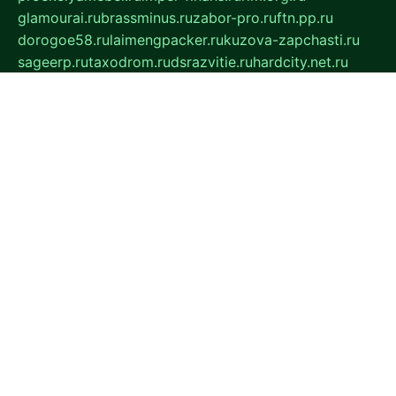
glamourai.ru
brassminus.ru
zabor-pro.ru
ftn.pp.ru
dorogoe58.ru
laimengpacker.ru
kuzova-zapchasti.ru
sageerp.ru
taxodrom.ru
dsrazvitie.ru
hardcity.net.ru
ratinghomegames.ru
topservice25.ru
gubernyan.ru
gtglasslined.ru
ii4.ru
tssport.spb.ru
andorra24.com
blackwallstreet.ru
oboimos.ru
optim-doors.com.ru
ikuch.ru
nycr.org.ru
npa21.ru
vremya-ch.spb.ru
desert000.ru
ivtorgi.ru
ifiori.ru
catalog-statei.ru
dcv.org.ru
spetsmaster174.ru
ipkameryhiseeu.ru
dum26.ru
ruspol.spb.ru
fr-opendp.ru
kam-solnyshko.ru
cheyenne-arapaho.ru
sevzapmetal.spb.ru
ted-lapidus.spb.ru
parasite-eliminator.ru
sigma-complete.ru
modernworld.ru
dama-moda.ru
eholot-group.ru
sk-nvkz.ru
DRONGOLD.RU
democratia2.ru
i-farmer.ru
mass-sport.org
jablonex.spb.ru
bookmess.ru
linkword.ru
refineua.com.ru
cs-spec.net.ru
altay-mebel.ru
DNK-THEATRE.RU
mechaniks.spb.ru
ipcamtechage.ru