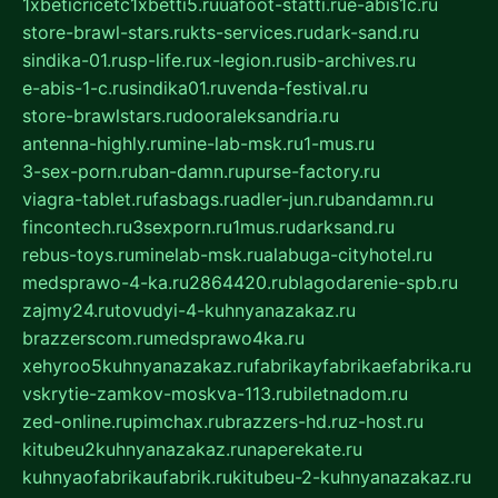
1xbeticricetc1xbetti5.ru
uafoot-statti.ru
e-abis1c.ru
store-brawl-stars.ru
kts-services.ru
dark-sand.ru
sindika-01.ru
sp-life.ru
x-legion.ru
sib-archives.ru
e-abis-1-c.ru
sindika01.ru
venda-festival.ru
store-brawlstars.ru
dooraleksandria.ru
antenna-highly.ru
mine-lab-msk.ru
1-mus.ru
3-sex-porn.ru
ban-damn.ru
purse-factory.ru
viagra-tablet.ru
fasbags.ru
adler-jun.ru
bandamn.ru
fincontech.ru
3sexporn.ru
1mus.ru
darksand.ru
rebus-toys.ru
minelab-msk.ru
alabuga-cityhotel.ru
medsprawo-4-ka.ru
2864420.ru
blagodarenie-spb.ru
zajmy24.ru
tovudyi-4-kuhnyanazakaz.ru
brazzerscom.ru
medsprawo4ka.ru
xehyroo5kuhnyanazakaz.ru
fabrikayfabrikaefabrika.ru
vskrytie-zamkov-moskva-113.ru
biletnadom.ru
zed-online.ru
pimchax.ru
brazzers-hd.ru
z-host.ru
kitubeu2kuhnyanazakaz.ru
naperekate.ru
kuhnyaofabrikaufabrik.ru
kitubeu-2-kuhnyanazakaz.ru