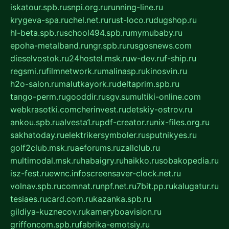
iskatour.spb.ru
snpi.org.ru
running-line.ru
krygeva-spa.ru
chel.net.ru
rust-loco.ru
dugshop.ru
hl-beta.spb.ru
school494.spb.ru
mymubaby.ru
epoha-metalband.ru
ngr.spb.ru
rusgosnews.com
dieselvostok.ru
24hostel.msk.ru
w-dev.ru
f-ship.ru
regsmi.ru
filmnetwork.ru
malinasp.ru
kinosvin.ru
h2o-salon.ru
malutkayork.ru
deltaprim.spb.ru
tango-perm.ru
gooddir.ru
sgv.su
multiki-online.com
webkrasotki.com
cherinvest.ru
detskiy-ostrov.ru
ankou.spb.ru
alvesta1.ru
pdf-creator.ru
nix-files.org.ru
sakhatoday.ru
elektrikersymboler.ru
sputnikyes.ru
golf2club.msk.ru
aeforums.ru
zallclub.ru
multimodal.msk.ru
habaigry.ru
haikko.ru
sobakopedia.ru
isz-fest.ru
ewnc.info
screensaver-clock.net.ru
volnav.spb.ru
comnat.ru
npf.net.ru
7bit.pp.ru
kalugatur.ru
tesiaes.ru
card.com.ru
kazanka.spb.ru
gildiya-kuznecov.ru
kameryboavision.ru
griffoncom.spb.ru
fabrika-emotsiy.ru