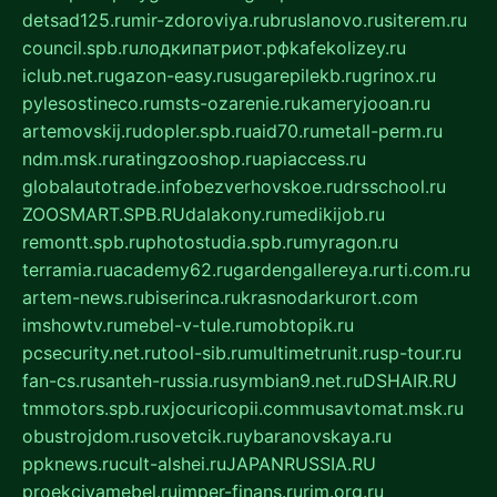
detsad125.ru
mir-zdoroviya.ru
bruslanovo.ru
siterem.ru
council.spb.ru
лодкипатриот.рф
kafekolizey.ru
iclub.net.ru
gazon-easy.ru
sugarepilekb.ru
grinox.ru
pylesostineco.ru
msts-ozarenie.ru
kameryjooan.ru
artemovskij.ru
dopler.spb.ru
aid70.ru
metall-perm.ru
ndm.msk.ru
ratingzooshop.ru
apiaccess.ru
globalautotrade.info
bezverhovskoe.ru
drsschool.ru
ZOOSMART.SPB.RU
dalakony.ru
medikijob.ru
remontt.spb.ru
photostudia.spb.ru
myragon.ru
terramia.ru
academy62.ru
gardengallereya.ru
rti.com.ru
artem-news.ru
biserinca.ru
krasnodarkurort.com
imshowtv.ru
mebel-v-tule.ru
mobtopik.ru
pcsecurity.net.ru
tool-sib.ru
multimetrunit.ru
sp-tour.ru
fan-cs.ru
santeh-russia.ru
symbian9.net.ru
DSHAIR.RU
tmmotors.spb.ru
xjocuricopii.com
musavtomat.msk.ru
obustrojdom.ru
sovetcik.ru
ybaranovskaya.ru
ppknews.ru
cult-alshei.ru
JAPANRUSSIA.RU
proekciyamebel.ru
imper-finans.ru
rim.org.ru