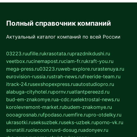
Полный справочник компаний
Актуальный каталог компаний по всей России
03223.ru
ufille.ru
krasotata.ru
prazdnikdushi.ru
veetbox.ru
cinemapost.ru
ciam-fr.ru
kraft-you.ru
mega-press.ru
03223.ru
web-explore.ru
rastenuya.ru
eurovision-russia.ru
strah-news.ru
freeride-team.ru
itrack-24.ru
sexshopexpress.ru
autostudiopro.ru
alabuga-cityhotel.ru
pornv.ru
atlantpereezd.ru
bud-em-znakomye.ru
a-cdc.ru
elektrostal-news.ru
korolevremont-market.ru
budem-znakomye.ru
oooagrosnab.ru
fpodaso.ru
emfire.ru
pro-otdelky.ru
ukrasotki.ru
seksuzbek.ru
seks-uzbek.ru
porno-vk.ru
sovratili.ru
olecoon.ru
vd-dosug.ru
adonyev.ru