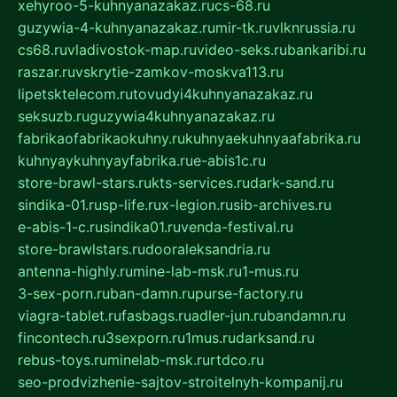
xehyroo-5-kuhnyanazakaz.ru
cs-68.ru
guzywia-4-kuhnyanazakaz.ru
mir-tk.ru
vlknrussia.ru
cs68.ru
vladivostok-map.ru
video-seks.ru
bankaribi.ru
raszar.ru
vskrytie-zamkov-moskva113.ru
lipetsktelecom.ru
tovudyi4kuhnyanazakaz.ru
seksuzb.ru
guzywia4kuhnyanazakaz.ru
fabrikaofabrikaokuhny.ru
kuhnyaekuhnyaafabrika.ru
kuhnyaykuhnyayfabrika.ru
e-abis1c.ru
store-brawl-stars.ru
kts-services.ru
dark-sand.ru
sindika-01.ru
sp-life.ru
x-legion.ru
sib-archives.ru
e-abis-1-c.ru
sindika01.ru
venda-festival.ru
store-brawlstars.ru
dooraleksandria.ru
antenna-highly.ru
mine-lab-msk.ru
1-mus.ru
3-sex-porn.ru
ban-damn.ru
purse-factory.ru
viagra-tablet.ru
fasbags.ru
adler-jun.ru
bandamn.ru
fincontech.ru
3sexporn.ru
1mus.ru
darksand.ru
rebus-toys.ru
minelab-msk.ru
rtdco.ru
seo-prodvizhenie-sajtov-stroitelnyh-kompanij.ru