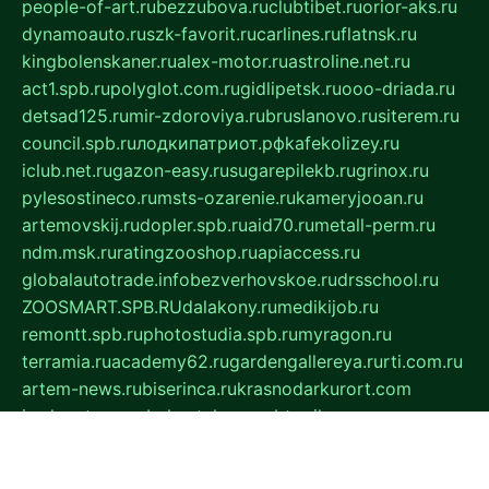
people-of-art.ru
bezzubova.ru
clubtibet.ru
orior-aks.ru
dynamoauto.ru
szk-favorit.ru
carlines.ru
flatnsk.ru
kingbolenskaner.ru
alex-motor.ru
astroline.net.ru
act1.spb.ru
polyglot.com.ru
gidlipetsk.ru
ooo-driada.ru
detsad125.ru
mir-zdoroviya.ru
bruslanovo.ru
siterem.ru
council.spb.ru
лодкипатриот.рф
kafekolizey.ru
iclub.net.ru
gazon-easy.ru
sugarepilekb.ru
grinox.ru
pylesostineco.ru
msts-ozarenie.ru
kameryjooan.ru
artemovskij.ru
dopler.spb.ru
aid70.ru
metall-perm.ru
ndm.msk.ru
ratingzooshop.ru
apiaccess.ru
globalautotrade.info
bezverhovskoe.ru
drsschool.ru
ZOOSMART.SPB.RU
dalakony.ru
medikijob.ru
remontt.spb.ru
photostudia.spb.ru
myragon.ru
terramia.ru
academy62.ru
gardengallereya.ru
rti.com.ru
artem-news.ru
biserinca.ru
krasnodarkurort.com
imshowtv.ru
mebel-v-tule.ru
mobtopik.ru
pcsecurity.net.ru
tool-sib.ru
multimetrunit.ru
sp-tour.ru
fan-cs.ru
santeh-russia.ru
symbian9.net.ru
DSHAIR.RU