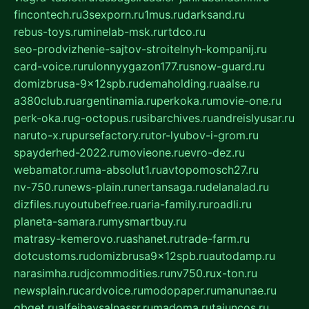
fincontech.ru
3sexporn.ru
1mus.ru
darksand.ru
rebus-toys.ru
minelab-msk.ru
rtdco.ru
seo-prodvizhenie-sajtov-stroitelnyh-kompanij.ru
card-voice.ru
rulonnyygazon177.ru
snow-guard.ru
domizbrusa-9x12spb.ru
demaholding.ru
aalse.ru
a380club.ru
argentinamia.ru
perkoka.ru
movie-one.ru
perk-oka.ru
g-octopus.ru
sibarchives.ru
andreislyusar.ru
naruto-x.ru
pursefactory.ru
tor-lyubov-i-grom.ru
spayderhed-2022.ru
movieone.ru
evro-dez.ru
webamator.ru
ma-absolut1.ru
avtopomosch27.ru
nv-750.ru
news-plain.ru
nertansaga.ru
delanalad.ru
dizfiles.ru
youtubefree.ru
aria-family.ru
roadli.ru
planeta-samara.ru
mysmartbuy.ru
matrasy-kemerovo.ru
ashanet.ru
trade-farm.ru
dotcustoms.ru
domizbrusa9x12spb.ru
autodamp.ru
narasimha.ru
djcommodities.ru
nv750.ru
x-ton.ru
newsplain.ru
cardvoice.ru
modopaper.ru
manunae.ru
gbget.ru
alfeihavsalnassr.ru
madoma.ru
tajuncos.ru