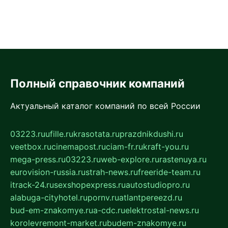
Полный справочник компаний
Актуальный каталог компаний по всей России
03223.ru
ufille.ru
krasotata.ru
prazdnikdushi.ru
veetbox.ru
cinemapost.ru
ciam-fr.ru
kraft-you.ru
mega-press.ru
03223.ru
web-explore.ru
rastenuya.ru
eurovision-russia.ru
strah-news.ru
freeride-team.ru
itrack-24.ru
sexshopexpress.ru
autostudiopro.ru
alabuga-cityhotel.ru
pornv.ru
atlantpereezd.ru
bud-em-znakomye.ru
a-cdc.ru
elektrostal-news.ru
korolevremont-market.ru
budem-znakomye.ru