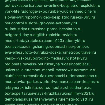
petrovkasports.ru
porno-online-besplatno.ru
splclub.ru
york-life.ru
doroga-expo.ru
ribery.ru
cleanmedicine.ru
slovar-ivrit.ru
porno-video-besplatno.ru
seks-365.ru
ovucontrol.ru
sloty-igrovyye-avtomaty.ru
ru-industriya.ru
russkoe-porno-besplatno.ru
belgorod-day.ru
digilith.ru
pichkurovlab.ru
medic-today.ru
taksu.ru
comp123.ru
don-ykt.ru
teensvoice.ru
imgsharing.ru
domashnee-porno.ru
eva-elfie.ru
foto-tur.ru
biz-doska.ru
metropoltravel.ru
veslo-i-yakor.ru
borodino-media.ru
rostotsky.ru
regionufa.ru
weiss-bet.ru
zaryna.ru
casinotablet.ru
universalia.ru
remont-mebeli-moscow.ru
termomur.ru
clubfisher.ru
remstirufa.ru
erdamchi.ru
doramamama.ru
muraviovka-park.ru
worldofwoman.ru
clean-dreams.ru
arkrym.ru
kristinita.ru
dircomputer.ru
healthenter.ru
textexperts.ru
pivnaya-kruzhka.ru
kinofilmy-2021.ru
demolalapaluza.ru
tanyavanya.ru
remstir-tolyatti.ru
msdip.ru
jdol.ru
sokolovr.ru
newtech-spb.ru