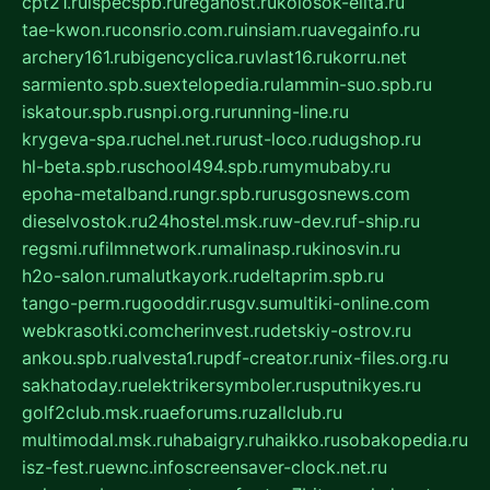
cpt21.ru
ispecspb.ru
regahost.ru
kolosok-elita.ru
tae-kwon.ru
consrio.com.ru
insiam.ru
avegainfo.ru
archery161.ru
bigencyclica.ru
vlast16.ru
korru.net
sarmiento.spb.su
extelopedia.ru
lammin-suo.spb.ru
iskatour.spb.ru
snpi.org.ru
running-line.ru
krygeva-spa.ru
chel.net.ru
rust-loco.ru
dugshop.ru
hl-beta.spb.ru
school494.spb.ru
mymubaby.ru
epoha-metalband.ru
ngr.spb.ru
rusgosnews.com
dieselvostok.ru
24hostel.msk.ru
w-dev.ru
f-ship.ru
regsmi.ru
filmnetwork.ru
malinasp.ru
kinosvin.ru
h2o-salon.ru
malutkayork.ru
deltaprim.spb.ru
tango-perm.ru
gooddir.ru
sgv.su
multiki-online.com
webkrasotki.com
cherinvest.ru
detskiy-ostrov.ru
ankou.spb.ru
alvesta1.ru
pdf-creator.ru
nix-files.org.ru
sakhatoday.ru
elektrikersymboler.ru
sputnikyes.ru
golf2club.msk.ru
aeforums.ru
zallclub.ru
multimodal.msk.ru
habaigry.ru
haikko.ru
sobakopedia.ru
isz-fest.ru
ewnc.info
screensaver-clock.net.ru