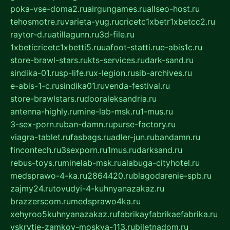
poka-vse-doma2.ru
airgungames.ru
allseo-host.ru
tehosmotre.ru
varieta-yug.ru
cricetc1xbetr1xbetcc2.ru
raytor-d.ru
atillagunn.ru
3d-file.ru
1xbeticricetc1xbetti5.ru
uafoot-statti.ru
e-abis1c.ru
store-brawl-stars.ru
kts-services.ru
dark-sand.ru
sindika-01.ru
sp-life.ru
x-legion.ru
sib-archives.ru
e-abis-1-c.ru
sindika01.ru
venda-festival.ru
store-brawlstars.ru
dooraleksandria.ru
antenna-highly.ru
mine-lab-msk.ru
1-mus.ru
3-sex-porn.ru
ban-damn.ru
purse-factory.ru
viagra-tablet.ru
fasbags.ru
adler-jun.ru
bandamn.ru
fincontech.ru
3sexporn.ru
1mus.ru
darksand.ru
rebus-toys.ru
minelab-msk.ru
alabuga-cityhotel.ru
medsprawo-4-ka.ru
2864420.ru
blagodarenie-spb.ru
zajmy24.ru
tovudyi-4-kuhnyanazakaz.ru
brazzerscom.ru
medsprawo4ka.ru
xehyroo5kuhnyanazakaz.ru
fabrikayfabrikaefabrika.ru
vskrytie-zamkov-moskva-113.ru
biletnadom.ru