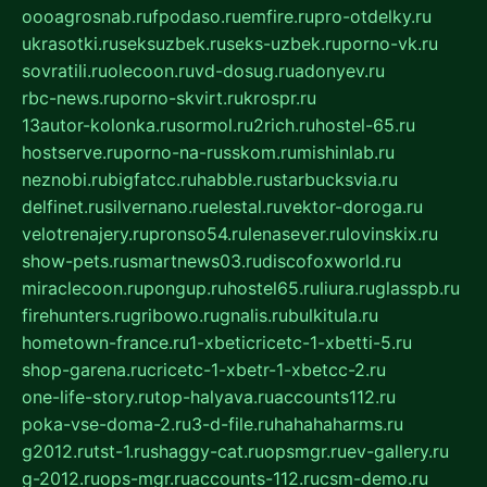
oooagrosnab.ru
fpodaso.ru
emfire.ru
pro-otdelky.ru
ukrasotki.ru
seksuzbek.ru
seks-uzbek.ru
porno-vk.ru
sovratili.ru
olecoon.ru
vd-dosug.ru
adonyev.ru
rbc-news.ru
porno-skvirt.ru
krospr.ru
13autor-kolonka.ru
sormol.ru
2rich.ru
hostel-65.ru
hostserve.ru
porno-na-russkom.ru
mishinlab.ru
neznobi.ru
bigfatcc.ru
habble.ru
starbucksvia.ru
delfinet.ru
silvernano.ru
elestal.ru
vektor-doroga.ru
velotrenajery.ru
pronso54.ru
lenasever.ru
lovinskix.ru
show-pets.ru
smartnews03.ru
discofoxworld.ru
miraclecoon.ru
pongup.ru
hostel65.ru
liura.ru
glasspb.ru
firehunters.ru
gribowo.ru
gnalis.ru
bulkitula.ru
hometown-france.ru
1-xbeticricetc-1-xbetti-5.ru
shop-garena.ru
cricetc-1-xbetr-1-xbetcc-2.ru
one-life-story.ru
top-halyava.ru
accounts112.ru
poka-vse-doma-2.ru
3-d-file.ru
hahahaharms.ru
g2012.ru
tst-1.ru
shaggy-cat.ru
opsmgr.ru
ev-gallery.ru
g-2012.ru
ops-mgr.ru
accounts-112.ru
csm-demo.ru