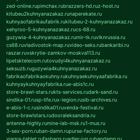
zed-online.ru
pimchax.ru
brazzers-hd.ru
z-host.ru
kitubeu2kuhnyanazakaz.ru
naperekate.ru
kuhnyaofabrikaufabrik.ru
kitubeu-2-kuhnyanazakaz.ru
xehyroo-5-kuhnyanazakaz.ru
cs-68.ru
guzywia-4-kuhnyanazakaz.ru
mir-tk.ru
vlknrussia.ru
cs68.ru
vladivostok-map.ru
video-seks.ru
bankaribi.ru
raszar.ru
vskrytie-zamkov-moskva113.ru
lipetsktelecom.ru
tovudyi4kuhnyanazakaz.ru
seksuzb.ru
guzywia4kuhnyanazakaz.ru
fabrikaofabrikaokuhny.ru
kuhnyaekuhnyaafabrika.ru
kuhnyaykuhnyayfabrika.ru
e-abis1c.ru
store-brawl-stars.ru
kts-services.ru
dark-sand.ru
sindika-01.ru
sp-life.ru
x-legion.ru
sib-archives.ru
e-abis-1-c.ru
sindika01.ru
venda-festival.ru
store-brawlstars.ru
dooraleksandria.ru
antenna-highly.ru
mine-lab-msk.ru
1-mus.ru
3-sex-porn.ru
ban-damn.ru
purse-factory.ru
viagra-tablet.ru
fasbags.ru
adler-jun.ru
bandamn.ru