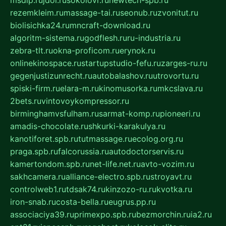
rezemkleim.ru
massage-tai.ru
seonub.ru
zvonitut.ru
biolisichka24.ru
mncraft-download.ru
algoritm-sistema.ru
godflesh.ru
ru-industria.ru
zebra-tlt.ru
okna-proficom.ru
erynok.ru
onlinekinospace.ru
startupstudio-fefu.ru
zarges-ru.ru
gegenjustizunrecht.ru
autobalashov.ru
utrovortu.ru
spiski-firm.ru
elara-m.ru
kinomusorka.ru
mkcslava.ru
2bets.ru
vintovoykompressor.ru
birminghamvsfulham.ru
sarmat-komp.ru
pioneeri.ru
amadis-chocolate.ru
shkurki-karakulya.ru
kanotiforet.spb.ru
tutmassage.ru
ecolog.org.ru
praga.spb.ru
falcorussia.ru
autodoctorservis.ru
kamertondom.spb.ru
net-life.net.ru
avto-vozim.ru
sakhcamera.ru
alliance-electro.spb.ru
stroyavt.ru
controlweb1.ru
tdsak74.ru
kinzozo-ru.ru
kvotka.ru
iron-snab.ru
costa-bella.ru
eugrus.pp.ru
associaciya39.ru
primexpo.spb.ru
bezmorchin.ru
ia2.ru