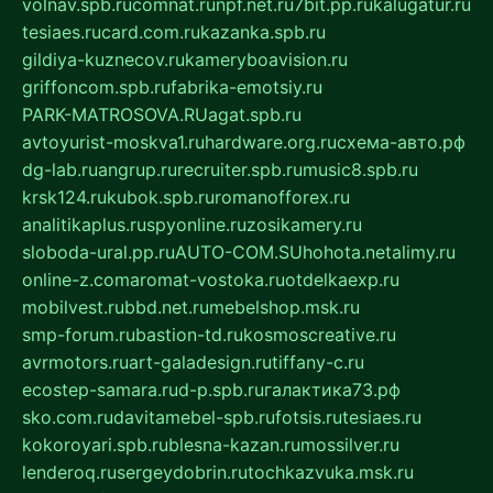
volnav.spb.ru
comnat.ru
npf.net.ru
7bit.pp.ru
kalugatur.ru
tesiaes.ru
card.com.ru
kazanka.spb.ru
gildiya-kuznecov.ru
kameryboavision.ru
griffoncom.spb.ru
fabrika-emotsiy.ru
PARK-MATROSOVA.RU
agat.spb.ru
avtoyurist-moskva1.ru
hardware.org.ru
схема-авто.рф
dg-lab.ru
angrup.ru
recruiter.spb.ru
music8.spb.ru
krsk124.ru
kubok.spb.ru
romanofforex.ru
analitikaplus.ru
spyonline.ru
zosikamery.ru
sloboda-ural.pp.ru
AUTO-COM.SU
hohota.net
alimy.ru
online-z.com
aromat-vostoka.ru
otdelkaexp.ru
mobilvest.ru
bbd.net.ru
mebelshop.msk.ru
smp-forum.ru
bastion-td.ru
kosmoscreative.ru
avrmotors.ru
art-galadesign.ru
tiffany-c.ru
ecostep-samara.ru
d-p.spb.ru
галактика73.рф
sko.com.ru
davitamebel-spb.ru
fotsis.ru
tesiaes.ru
kokoroyari.spb.ru
blesna-kazan.ru
mossilver.ru
lenderoq.ru
sergeydobrin.ru
tochkazvuka.msk.ru