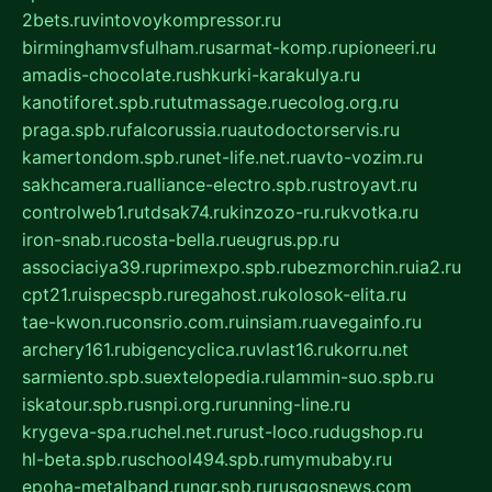
2bets.ru
vintovoykompressor.ru
birminghamvsfulham.ru
sarmat-komp.ru
pioneeri.ru
amadis-chocolate.ru
shkurki-karakulya.ru
kanotiforet.spb.ru
tutmassage.ru
ecolog.org.ru
praga.spb.ru
falcorussia.ru
autodoctorservis.ru
kamertondom.spb.ru
net-life.net.ru
avto-vozim.ru
sakhcamera.ru
alliance-electro.spb.ru
stroyavt.ru
controlweb1.ru
tdsak74.ru
kinzozo-ru.ru
kvotka.ru
iron-snab.ru
costa-bella.ru
eugrus.pp.ru
associaciya39.ru
primexpo.spb.ru
bezmorchin.ru
ia2.ru
cpt21.ru
ispecspb.ru
regahost.ru
kolosok-elita.ru
tae-kwon.ru
consrio.com.ru
insiam.ru
avegainfo.ru
archery161.ru
bigencyclica.ru
vlast16.ru
korru.net
sarmiento.spb.su
extelopedia.ru
lammin-suo.spb.ru
iskatour.spb.ru
snpi.org.ru
running-line.ru
krygeva-spa.ru
chel.net.ru
rust-loco.ru
dugshop.ru
hl-beta.spb.ru
school494.spb.ru
mymubaby.ru
epoha-metalband.ru
ngr.spb.ru
rusgosnews.com