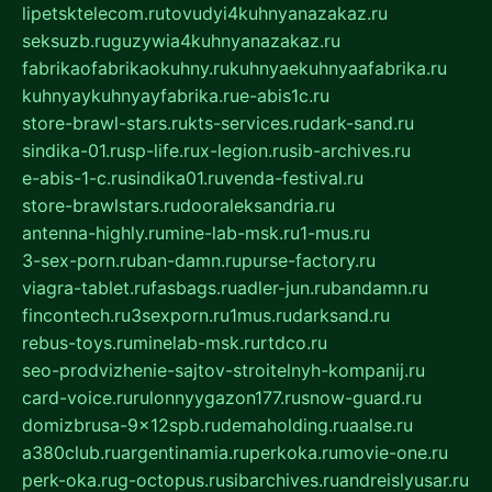
lipetsktelecom.ru
tovudyi4kuhnyanazakaz.ru
seksuzb.ru
guzywia4kuhnyanazakaz.ru
fabrikaofabrikaokuhny.ru
kuhnyaekuhnyaafabrika.ru
kuhnyaykuhnyayfabrika.ru
e-abis1c.ru
store-brawl-stars.ru
kts-services.ru
dark-sand.ru
sindika-01.ru
sp-life.ru
x-legion.ru
sib-archives.ru
e-abis-1-c.ru
sindika01.ru
venda-festival.ru
store-brawlstars.ru
dooraleksandria.ru
antenna-highly.ru
mine-lab-msk.ru
1-mus.ru
3-sex-porn.ru
ban-damn.ru
purse-factory.ru
viagra-tablet.ru
fasbags.ru
adler-jun.ru
bandamn.ru
fincontech.ru
3sexporn.ru
1mus.ru
darksand.ru
rebus-toys.ru
minelab-msk.ru
rtdco.ru
seo-prodvizhenie-sajtov-stroitelnyh-kompanij.ru
card-voice.ru
rulonnyygazon177.ru
snow-guard.ru
domizbrusa-9x12spb.ru
demaholding.ru
aalse.ru
a380club.ru
argentinamia.ru
perkoka.ru
movie-one.ru
perk-oka.ru
g-octopus.ru
sibarchives.ru
andreislyusar.ru