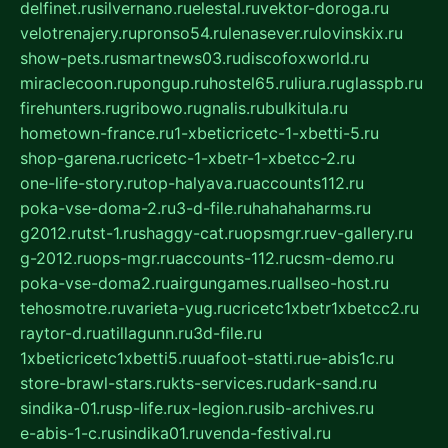
delfinet.ru
silvernano.ru
elestal.ru
vektor-doroga.ru
velotrenajery.ru
pronso54.ru
lenasever.ru
lovinskix.ru
show-pets.ru
smartnews03.ru
discofoxworld.ru
miraclecoon.ru
pongup.ru
hostel65.ru
liura.ru
glasspb.ru
firehunters.ru
gribowo.ru
gnalis.ru
bulkitula.ru
hometown-france.ru
1-xbeticricetc-1-xbetti-5.ru
shop-garena.ru
cricetc-1-xbetr-1-xbetcc-2.ru
one-life-story.ru
top-halyava.ru
accounts112.ru
poka-vse-doma-2.ru
3-d-file.ru
hahahaharms.ru
g2012.ru
tst-1.ru
shaggy-cat.ru
opsmgr.ru
ev-gallery.ru
g-2012.ru
ops-mgr.ru
accounts-112.ru
csm-demo.ru
poka-vse-doma2.ru
airgungames.ru
allseo-host.ru
tehosmotre.ru
varieta-yug.ru
cricetc1xbetr1xbetcc2.ru
raytor-d.ru
atillagunn.ru
3d-file.ru
1xbeticricetc1xbetti5.ru
uafoot-statti.ru
e-abis1c.ru
store-brawl-stars.ru
kts-services.ru
dark-sand.ru
sindika-01.ru
sp-life.ru
x-legion.ru
sib-archives.ru
e-abis-1-c.ru
sindika01.ru
venda-festival.ru