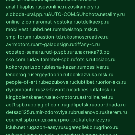
analitikaplus.ru
spyonline.ru
zosikamery.ru
sloboda-ural.pp.ru
AUTO-COM.SU
hohota.net
alimy.ru
online-z.com
aromat-vostoka.ru
otdelkaexp.ru
mobilvest.ru
bbd.net.ru
mebelshop.msk.ru
smp-forum.ru
bastion-td.ru
kosmoscreative.ru
avrmotors.ru
art-galadesign.ru
tiffany-c.ru
ecostep-samara.ru
d-p.spb.ru
галактика73.рф
sko.com.ru
davitamebel-spb.ru
fotsis.ru
tesiaes.ru
kokoroyari.spb.ru
blesna-kazan.ru
mossilver.ru
lenderoq.ru
sergeydobrin.ru
tochkazvuka.msk.ru
people-of-art.ru
bezzubova.ru
clubtibet.ru
orior-aks.ru
dynamoauto.ru
szk-favorit.ru
carlines.ru
flatnsk.ru
kingbolenskaner.ru
alex-motor.ru
astroline.net.ru
act1.spb.ru
polyglot.com.ru
gidlipetsk.ru
ooo-driada.ru
detsad125.ru
mir-zdoroviya.ru
bruslanovo.ru
siterem.ru
council.spb.ru
лодкипатриот.рф
kafekolizey.ru
iclub.net.ru
gazon-easy.ru
sugarepilekb.ru
grinox.ru
pylesostineco.ru
msts-ozarenie.ru
kameryjooan.ru