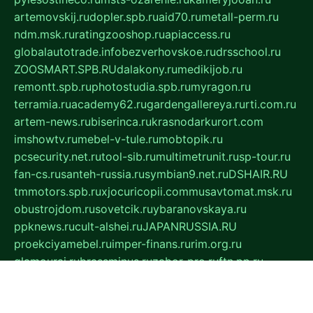
artemovskij.ru
dopler.spb.ru
aid70.ru
metall-perm.ru
ndm.msk.ru
ratingzooshop.ru
apiaccess.ru
globalautotrade.info
bezverhovskoe.ru
drsschool.ru
ZOOSMART.SPB.RU
dalakony.ru
medikijob.ru
remontt.spb.ru
photostudia.spb.ru
myragon.ru
terramia.ru
academy62.ru
gardengallereya.ru
rti.com.ru
artem-news.ru
biserinca.ru
krasnodarkurort.com
imshowtv.ru
mebel-v-tule.ru
mobtopik.ru
pcsecurity.net.ru
tool-sib.ru
multimetrunit.ru
sp-tour.ru
fan-cs.ru
santeh-russia.ru
symbian9.net.ru
DSHAIR.RU
tmmotors.spb.ru
xjocuricopii.com
musavtomat.msk.ru
obustrojdom.ru
sovetcik.ru
ybaranovskaya.ru
ppknews.ru
cult-alshei.ru
JAPANRUSSIA.RU
proekciyamebel.ru
imper-finans.ru
rim.org.ru
glamourai.ru
brassminus.ru
zabor-pro.ru
ftn.pp.ru
dorogoe58.ru
laimengpacker.ru
kuzova-zapchasti.ru
sageerp.ru
taxodrom.ru
dsrazvitie.ru
hardcity.net.ru