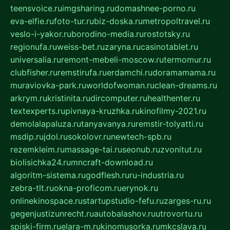
teensvoice.ru
imgsharing.ru
domashnee-porno.ru
eva-elfie.ru
foto-tur.ru
biz-doska.ru
metropoltravel.ru
veslo-i-yakor.ru
borodino-media.ru
rostotsky.ru
regionufa.ru
weiss-bet.ru
zaryna.ru
casinotablet.ru
universalia.ru
remont-mebeli-moscow.ru
termomur.ru
clubfisher.ru
remstirufa.ru
erdamchi.ru
doramamama.ru
muraviovka-park.ru
worldofwoman.ru
clean-dreams.ru
arkrym.ru
kristinita.ru
dircomputer.ru
healthenter.ru
textexperts.ru
pivnaya-kruzhka.ru
kinofilmy-2021.ru
demolalapaluza.ru
tanyavanya.ru
remstir-tolyatti.ru
msdip.ru
jdol.ru
sokolovr.ru
newtech-spb.ru
rezemkleim.ru
massage-tai.ru
seonub.ru
zvonitut.ru
biolisichka24.ru
mncraft-download.ru
algoritm-sistema.ru
godflesh.ru
ru-industria.ru
zebra-tlt.ru
okna-proficom.ru
erynok.ru
onlinekinospace.ru
startupstudio-fefu.ru
zarges-ru.ru
gegenjustizunrecht.ru
autobalashov.ru
utrovortu.ru
spiski-firm.ru
elara-m.ru
kinomusorka.ru
mkcslava.ru