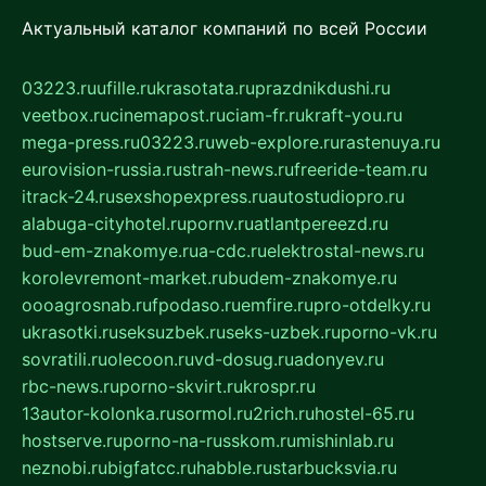
Актуальный каталог компаний по всей России
03223.ru
ufille.ru
krasotata.ru
prazdnikdushi.ru
veetbox.ru
cinemapost.ru
ciam-fr.ru
kraft-you.ru
mega-press.ru
03223.ru
web-explore.ru
rastenuya.ru
eurovision-russia.ru
strah-news.ru
freeride-team.ru
itrack-24.ru
sexshopexpress.ru
autostudiopro.ru
alabuga-cityhotel.ru
pornv.ru
atlantpereezd.ru
bud-em-znakomye.ru
a-cdc.ru
elektrostal-news.ru
korolevremont-market.ru
budem-znakomye.ru
oooagrosnab.ru
fpodaso.ru
emfire.ru
pro-otdelky.ru
ukrasotki.ru
seksuzbek.ru
seks-uzbek.ru
porno-vk.ru
sovratili.ru
olecoon.ru
vd-dosug.ru
adonyev.ru
rbc-news.ru
porno-skvirt.ru
krospr.ru
13autor-kolonka.ru
sormol.ru
2rich.ru
hostel-65.ru
hostserve.ru
porno-na-russkom.ru
mishinlab.ru
neznobi.ru
bigfatcc.ru
habble.ru
starbucksvia.ru