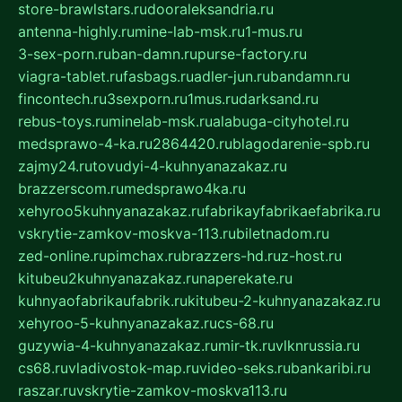
store-brawlstars.ru
dooraleksandria.ru
antenna-highly.ru
mine-lab-msk.ru
1-mus.ru
3-sex-porn.ru
ban-damn.ru
purse-factory.ru
viagra-tablet.ru
fasbags.ru
adler-jun.ru
bandamn.ru
fincontech.ru
3sexporn.ru
1mus.ru
darksand.ru
rebus-toys.ru
minelab-msk.ru
alabuga-cityhotel.ru
medsprawo-4-ka.ru
2864420.ru
blagodarenie-spb.ru
zajmy24.ru
tovudyi-4-kuhnyanazakaz.ru
brazzerscom.ru
medsprawo4ka.ru
xehyroo5kuhnyanazakaz.ru
fabrikayfabrikaefabrika.ru
vskrytie-zamkov-moskva-113.ru
biletnadom.ru
zed-online.ru
pimchax.ru
brazzers-hd.ru
z-host.ru
kitubeu2kuhnyanazakaz.ru
naperekate.ru
kuhnyaofabrikaufabrik.ru
kitubeu-2-kuhnyanazakaz.ru
xehyroo-5-kuhnyanazakaz.ru
cs-68.ru
guzywia-4-kuhnyanazakaz.ru
mir-tk.ru
vlknrussia.ru
cs68.ru
vladivostok-map.ru
video-seks.ru
bankaribi.ru
raszar.ru
vskrytie-zamkov-moskva113.ru