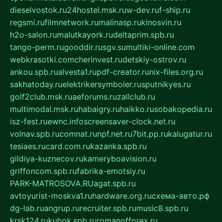
dieselvostok.ru
24hostel.msk.ru
w-dev.ru
f-ship.ru
regsmi.ru
filmnetwork.ru
malinasp.ru
kinosvin.ru
h2o-salon.ru
malutkayork.ru
deltaprim.spb.ru
tango-perm.ru
gooddir.ru
sgv.su
multiki-online.com
webkrasotki.com
cherinvest.ru
detskiy-ostrov.ru
ankou.spb.ru
alvesta1.ru
pdf-creator.ru
nix-files.org.ru
sakhatoday.ru
elektrikersymboler.ru
sputnikyes.ru
golf2club.msk.ru
aeforums.ru
zallclub.ru
multimodal.msk.ru
habaigry.ru
haikko.ru
sobakopedia.ru
isz-fest.ru
ewnc.info
screensaver-clock.net.ru
volnav.spb.ru
comnat.ru
npf.net.ru
7bit.pp.ru
kalugatur.ru
tesiaes.ru
card.com.ru
kazanka.spb.ru
gildiya-kuznecov.ru
kameryboavision.ru
griffoncom.spb.ru
fabrika-emotsiy.ru
PARK-MATROSOVA.RU
agat.spb.ru
avtoyurist-moskva1.ru
hardware.org.ru
схема-авто.рф
dg-lab.ru
angrup.ru
recruiter.spb.ru
music8.spb.ru
krsk124.ru
kubok.spb.ru
romanofforex.ru