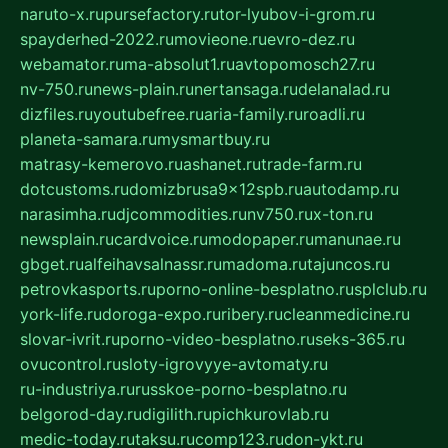
naruto-x.ru
pursefactory.ru
tor-lyubov-i-grom.ru
spayderhed-2022.ru
movieone.ru
evro-dez.ru
webamator.ru
ma-absolut1.ru
avtopomosch27.ru
nv-750.ru
news-plain.ru
nertansaga.ru
delanalad.ru
dizfiles.ru
youtubefree.ru
aria-family.ru
roadli.ru
planeta-samara.ru
mysmartbuy.ru
matrasy-kemerovo.ru
ashanet.ru
trade-farm.ru
dotcustoms.ru
domizbrusa9x12spb.ru
autodamp.ru
narasimha.ru
djcommodities.ru
nv750.ru
x-ton.ru
newsplain.ru
cardvoice.ru
modopaper.ru
manunae.ru
gbget.ru
alfeihavsalnassr.ru
madoma.ru
tajuncos.ru
petrovkasports.ru
porno-online-besplatno.ru
splclub.ru
york-life.ru
doroga-expo.ru
ribery.ru
cleanmedicine.ru
slovar-ivrit.ru
porno-video-besplatno.ru
seks-365.ru
ovucontrol.ru
sloty-igrovyye-avtomaty.ru
ru-industriya.ru
russkoe-porno-besplatno.ru
belgorod-day.ru
digilith.ru
pichkurovlab.ru
medic-today.ru
taksu.ru
comp123.ru
don-ykt.ru