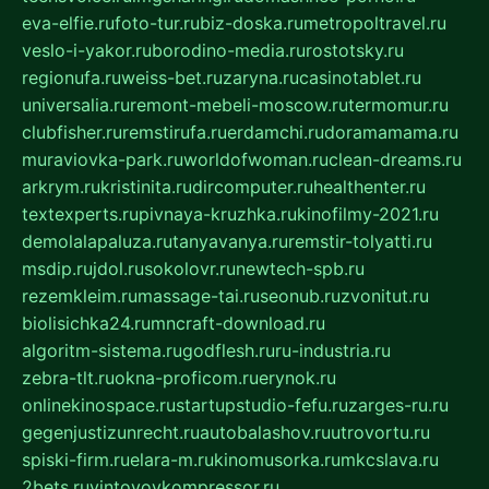
eva-elfie.ru
foto-tur.ru
biz-doska.ru
metropoltravel.ru
veslo-i-yakor.ru
borodino-media.ru
rostotsky.ru
regionufa.ru
weiss-bet.ru
zaryna.ru
casinotablet.ru
universalia.ru
remont-mebeli-moscow.ru
termomur.ru
clubfisher.ru
remstirufa.ru
erdamchi.ru
doramamama.ru
muraviovka-park.ru
worldofwoman.ru
clean-dreams.ru
arkrym.ru
kristinita.ru
dircomputer.ru
healthenter.ru
textexperts.ru
pivnaya-kruzhka.ru
kinofilmy-2021.ru
demolalapaluza.ru
tanyavanya.ru
remstir-tolyatti.ru
msdip.ru
jdol.ru
sokolovr.ru
newtech-spb.ru
rezemkleim.ru
massage-tai.ru
seonub.ru
zvonitut.ru
biolisichka24.ru
mncraft-download.ru
algoritm-sistema.ru
godflesh.ru
ru-industria.ru
zebra-tlt.ru
okna-proficom.ru
erynok.ru
onlinekinospace.ru
startupstudio-fefu.ru
zarges-ru.ru
gegenjustizunrecht.ru
autobalashov.ru
utrovortu.ru
spiski-firm.ru
elara-m.ru
kinomusorka.ru
mkcslava.ru
2bets.ru
vintovoykompressor.ru