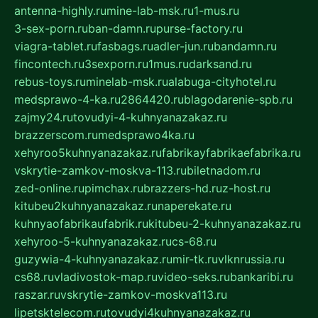
antenna-highly.ru
mine-lab-msk.ru
1-mus.ru
3-sex-porn.ru
ban-damn.ru
purse-factory.ru
viagra-tablet.ru
fasbags.ru
adler-jun.ru
bandamn.ru
fincontech.ru
3sexporn.ru
1mus.ru
darksand.ru
rebus-toys.ru
minelab-msk.ru
alabuga-cityhotel.ru
medsprawo-4-ka.ru
2864420.ru
blagodarenie-spb.ru
zajmy24.ru
tovudyi-4-kuhnyanazakaz.ru
brazzerscom.ru
medsprawo4ka.ru
xehyroo5kuhnyanazakaz.ru
fabrikayfabrikaefabrika.ru
vskrytie-zamkov-moskva-113.ru
biletnadom.ru
zed-online.ru
pimchax.ru
brazzers-hd.ru
z-host.ru
kitubeu2kuhnyanazakaz.ru
naperekate.ru
kuhnyaofabrikaufabrik.ru
kitubeu-2-kuhnyanazakaz.ru
xehyroo-5-kuhnyanazakaz.ru
cs-68.ru
guzywia-4-kuhnyanazakaz.ru
mir-tk.ru
vlknrussia.ru
cs68.ru
vladivostok-map.ru
video-seks.ru
bankaribi.ru
raszar.ru
vskrytie-zamkov-moskva113.ru
lipetsktelecom.ru
tovudyi4kuhnyanazakaz.ru