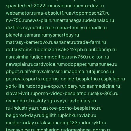
spayderhed-2022.ru
movieone.ru
evro-dez.ru
webamator.ru
ma-absolut1.ru
avtopomosch27.ru
nv-750.ru
news-plain.ru
nertansaga.ru
delanalad.ru
dizfiles.ru
youtubefree.ru
aria-family.ru
roadli.ru
planeta-samara.ru
mysmartbuy.ru
matrasy-kemerovo.ru
ashanet.ru
trade-farm.ru
dotcustoms.ru
domizbrusa9x12spb.ru
autodamp.ru
narasimha.ru
djcommodities.ru
nv750.ru
x-ton.ru
newsplain.ru
cardvoice.ru
modopaper.ru
manunae.ru
gbget.ru
alfeihavsalnassr.ru
madoma.ru
tajuncos.ru
petrovkasports.ru
porno-online-besplatno.ru
splclub.ru
york-life.ru
doroga-expo.ru
ribery.ru
cleanmedicine.ru
slovar-ivrit.ru
porno-video-besplatno.ru
seks-365.ru
ovucontrol.ru
sloty-igrovyye-avtomaty.ru
ru-industriya.ru
russkoe-porno-besplatno.ru
belgorod-day.ru
digilith.ru
pichkurovlab.ru
medic-today.ru
taksu.ru
comp123.ru
don-ykt.ru
teensvoice.ru
imgsharing.ru
domashnee-porno.ru