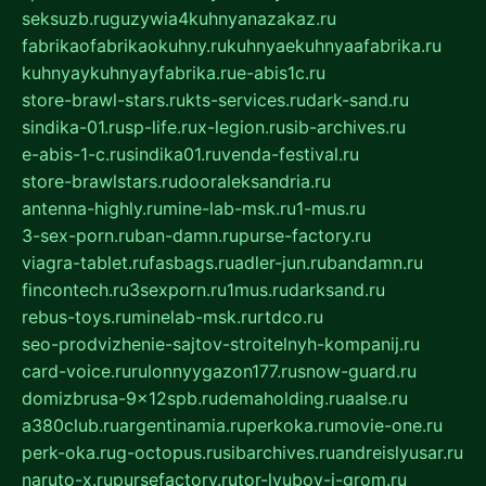
seksuzb.ru
guzywia4kuhnyanazakaz.ru
fabrikaofabrikaokuhny.ru
kuhnyaekuhnyaafabrika.ru
kuhnyaykuhnyayfabrika.ru
e-abis1c.ru
store-brawl-stars.ru
kts-services.ru
dark-sand.ru
sindika-01.ru
sp-life.ru
x-legion.ru
sib-archives.ru
e-abis-1-c.ru
sindika01.ru
venda-festival.ru
store-brawlstars.ru
dooraleksandria.ru
antenna-highly.ru
mine-lab-msk.ru
1-mus.ru
3-sex-porn.ru
ban-damn.ru
purse-factory.ru
viagra-tablet.ru
fasbags.ru
adler-jun.ru
bandamn.ru
fincontech.ru
3sexporn.ru
1mus.ru
darksand.ru
rebus-toys.ru
minelab-msk.ru
rtdco.ru
seo-prodvizhenie-sajtov-stroitelnyh-kompanij.ru
card-voice.ru
rulonnyygazon177.ru
snow-guard.ru
domizbrusa-9x12spb.ru
demaholding.ru
aalse.ru
a380club.ru
argentinamia.ru
perkoka.ru
movie-one.ru
perk-oka.ru
g-octopus.ru
sibarchives.ru
andreislyusar.ru
naruto-x.ru
pursefactory.ru
tor-lyubov-i-grom.ru