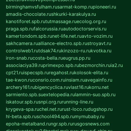
birminghamvsfulham.ru
sarmat-komp.ru
pioneeri.ru
amadis-chocolate.ru
shkurki-karakulya.ru
kanotiforet.spb.ru
tutmassage.ru
ecolog.org.ru
praga.spb.ru
falcorussia.ru
autodoctorservis.ru
kamertondom.spb.ru
net-life.net.ru
avto-vozim.ru
sakhcamera.ru
alliance-electro.spb.ru
stroyavt.ru
controlweb1.ru
tdsak74.ru
kinzozo-ru.ru
kvotka.ru
iron-snab.ru
costa-bella.ru
eugrus.pp.ru
associaciya39.ru
primexpo.spb.ru
bezmorchin.ru
ia2.ru
cpt21.ru
ispecspb.ru
regahost.ru
kolosok-elita.ru
tae-kwon.ru
consrio.com.ru
insiam.ru
avegainfo.ru
archery161.ru
bigencyclica.ru
vlast16.ru
korru.net
sarmiento.spb.su
extelopedia.ru
lammin-suo.spb.ru
iskatour.spb.ru
snpi.org.ru
running-line.ru
krygeva-spa.ru
chel.net.ru
rust-loco.ru
dugshop.ru
hl-beta.spb.ru
school494.spb.ru
mymubaby.ru
epoha-metalband.ru
ngr.spb.ru
rusgosnews.com
dieselvostok.ru
24hostel.msk.ru
w-dev.ru
f-ship.ru