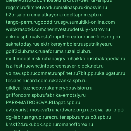
regsmi.ru
filmnetwork.ru
malinasp.ru
kinosvin.ru
h2o-salon.ru
malutkayork.ru
deltaprim.spb.ru
tango-perm.ru
gooddir.ru
sgv.su
multiki-online.com
webkrasotki.com
cherinvest.ru
detskiy-ostrov.ru
ankou.spb.ru
alvesta1.ru
pdf-creator.ru
nix-files.org.ru
sakhatoday.ru
elektrikersymboler.ru
sputnikyes.ru
golf2club.msk.ru
aeforums.ru
zallclub.ru
multimodal.msk.ru
habaigry.ru
haikko.ru
sobakopedia.ru
isz-fest.ru
ewnc.info
screensaver-clock.net.ru
volnav.spb.ru
comnat.ru
npf.net.ru
7bit.pp.ru
kalugatur.ru
tesiaes.ru
card.com.ru
kazanka.spb.ru
gildiya-kuznecov.ru
kameryboavision.ru
griffoncom.spb.ru
fabrika-emotsiy.ru
PARK-MATROSOVA.RU
agat.spb.ru
avtoyurist-moskva1.ru
hardware.org.ru
схема-авто.рф
dg-lab.ru
angrup.ru
recruiter.spb.ru
music8.spb.ru
krsk124.ru
kubok.spb.ru
romanofforex.ru