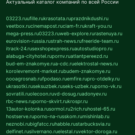
Актуальный каталог компаний по всей России
03223.ru
ufille.ru
krasotata.ru
prazdnikdushi.ru
veetbox.ru
cinemapost.ru
ciam-fr.ru
kraft-you.ru
mega-press.ru
03223.ru
web-explore.ru
rastenuya.ru
eurovision-russia.ru
strah-news.ru
freeride-team.ru
itrack-24.ru
sexshopexpress.ru
autostudiopro.ru
alabuga-cityhotel.ru
pornv.ru
atlantpereezd.ru
bud-em-znakomye.ru
a-cdc.ru
elektrostal-news.ru
korolevremont-market.ru
budem-znakomye.ru
oooagrosnab.ru
fpodaso.ru
emfire.ru
pro-otdelky.ru
ukrasotki.ru
seksuzbek.ru
seks-uzbek.ru
porno-vk.ru
sovratili.ru
olecoon.ru
vd-dosug.ru
adonyev.ru
rbc-news.ru
porno-skvirt.ru
krospr.ru
13autor-kolonka.ru
sormol.ru
2rich.ru
hostel-65.ru
hostserve.ru
porno-na-russkom.ru
mishinlab.ru
neznobi.ru
bigfatcc.ru
habble.ru
starbucksvia.ru
delfinet.ru
silvernano.ru
elestal.ru
vektor-doroga.ru