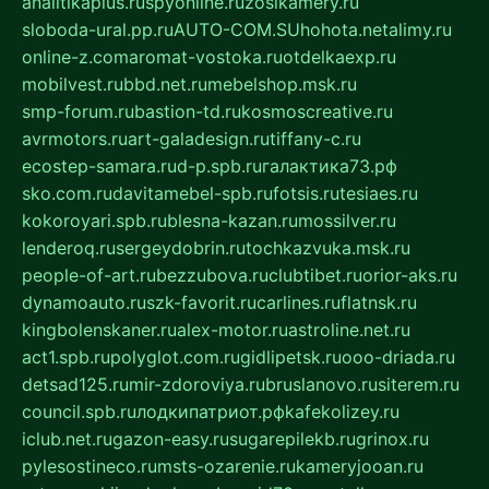
analitikaplus.ru
spyonline.ru
zosikamery.ru
sloboda-ural.pp.ru
AUTO-COM.SU
hohota.net
alimy.ru
online-z.com
aromat-vostoka.ru
otdelkaexp.ru
mobilvest.ru
bbd.net.ru
mebelshop.msk.ru
smp-forum.ru
bastion-td.ru
kosmoscreative.ru
avrmotors.ru
art-galadesign.ru
tiffany-c.ru
ecostep-samara.ru
d-p.spb.ru
галактика73.рф
sko.com.ru
davitamebel-spb.ru
fotsis.ru
tesiaes.ru
kokoroyari.spb.ru
blesna-kazan.ru
mossilver.ru
lenderoq.ru
sergeydobrin.ru
tochkazvuka.msk.ru
people-of-art.ru
bezzubova.ru
clubtibet.ru
orior-aks.ru
dynamoauto.ru
szk-favorit.ru
carlines.ru
flatnsk.ru
kingbolenskaner.ru
alex-motor.ru
astroline.net.ru
act1.spb.ru
polyglot.com.ru
gidlipetsk.ru
ooo-driada.ru
detsad125.ru
mir-zdoroviya.ru
bruslanovo.ru
siterem.ru
council.spb.ru
лодкипатриот.рф
kafekolizey.ru
iclub.net.ru
gazon-easy.ru
sugarepilekb.ru
grinox.ru
pylesostineco.ru
msts-ozarenie.ru
kameryjooan.ru