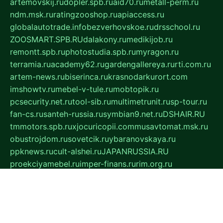
artemovskij.ru
dopler.spb.ru
aid70.ru
metall-perm.ru
ndm.msk.ru
ratingzooshop.ru
apiaccess.ru
globalautotrade.info
bezverhovskoe.ru
drsschool.ru
ZOOSMART.SPB.RU
dalakony.ru
medikijob.ru
remontt.spb.ru
photostudia.spb.ru
myragon.ru
terramia.ru
academy62.ru
gardengallereya.ru
rti.com.ru
artem-news.ru
biserinca.ru
krasnodarkurort.com
imshowtv.ru
mebel-v-tule.ru
mobtopik.ru
pcsecurity.net.ru
tool-sib.ru
multimetrunit.ru
sp-tour.ru
fan-cs.ru
santeh-russia.ru
symbian9.net.ru
DSHAIR.RU
tmmotors.spb.ru
xjocuricopii.com
musavtomat.msk.ru
obustrojdom.ru
sovetcik.ru
ybaranovskaya.ru
ppknews.ru
cult-alshei.ru
JAPANRUSSIA.RU
proekciyamebel.ru
imper-finans.ru
rim.org.ru
glamourai.ru
brassminus.ru
zabor-pro.ru
ftn.pp.ru
dorogoe58.ru
laimengpacker.ru
kuzova-zapchasti.ru
sageerp.ru
taxodrom.ru
dsrazvitie.ru
hardcity.net.ru
ratinghomegames.ru
topservice25.ru
gubernyan.ru