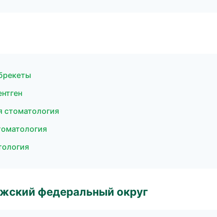
 брекеты
ентген
ая стоматология
томатология
тология
лжский федеральный округ