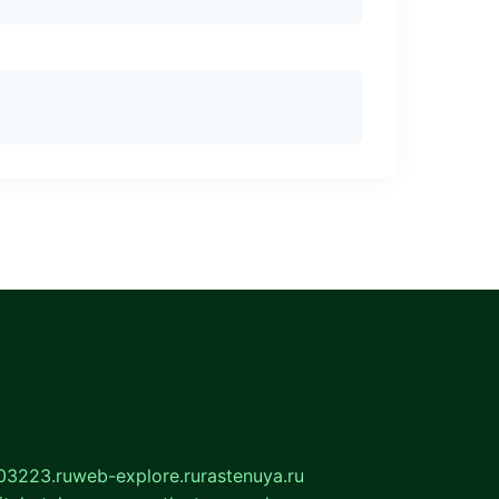
03223.ru
web-explore.ru
rastenuya.ru