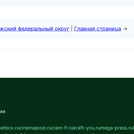
лжский федеральный округ
|
Главная страница
→
сии
eetbox.ru
cinemapost.ru
ciam-fr.ru
kraft-you.ru
mega-press.ru