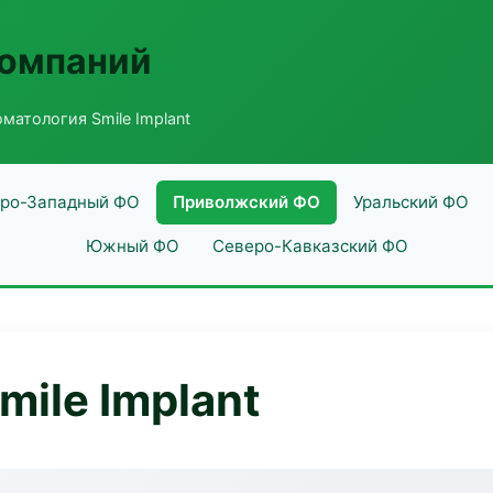
компаний
матология Smile Implant
ро-Западный ФО
Приволжский ФО
Уральский ФО
Южный ФО
Северо-Кавказский ФО
ile Implant