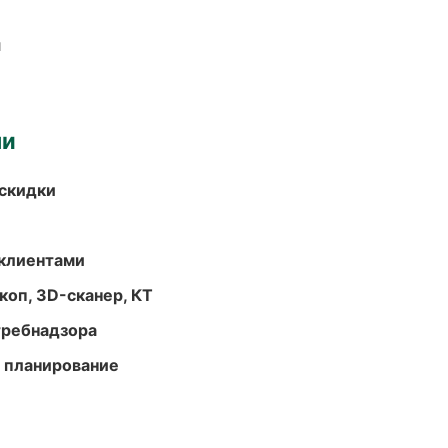
и
ми
скидки
 клиентами
оп, 3D-сканер, КТ
требнадзора
 планирование