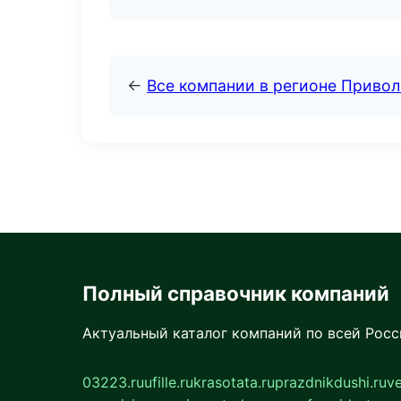
←
Все компании в регионе Приво
Полный справочник компаний
Актуальный каталог компаний по всей Рос
03223.ru
ufille.ru
krasotata.ru
prazdnikdushi.ru
v