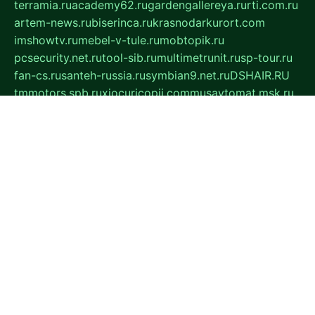
terramia.ru
academy62.ru
gardengallereya.ru
rti.com.ru
artem-news.ru
biserinca.ru
krasnodarkurort.com
imshowtv.ru
mebel-v-tule.ru
mobtopik.ru
pcsecurity.net.ru
tool-sib.ru
multimetrunit.ru
sp-tour.ru
fan-cs.ru
santeh-russia.ru
symbian9.net.ru
DSHAIR.RU
tmmotors.spb.ru
xjocuricopii.com
musavtomat.msk.ru
obustrojdom.ru
sovetcik.ru
ybaranovskaya.ru
ppknews.ru
cult-alshei.ru
JAPANRUSSIA.RU
proekciyamebel.ru
imper-finans.ru
rim.org.ru
glamourai.ru
brassminus.ru
zabor-pro.ru
ftn.pp.ru
dorogoe58.ru
laimengpacker.ru
kuzova-zapchasti.ru
sageerp.ru
taxodrom.ru
dsrazvitie.ru
hardcity.net.ru
ratinghomegames.ru
topservice25.ru
gubernyan.ru
gtglasslined.ru
ii4.ru
tssport.spb.ru
andorra24.com
blackwallstreet.ru
oboimos.ru
optim-doors.com.ru
ikuch.ru
nycr.org.ru
npa21.ru
vremya-ch.spb.ru
desert000.ru
ivtorgi.ru
ifiori.ru
catalog-statei.ru
dcv.org.ru
spetsmaster174.ru
ipkameryhiseeu.ru