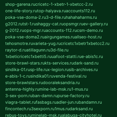
shop-garena.ru
cricetc-1-xbetr-1-xbetcc-2.ru
one-life-story.ru
top-halyava.ru
accounts112.ru
poka-vse-doma-2.ru
3-d-file.ru
hahahaharms.ru
g2012.ru
tst-1.ru
shaggy-cat.ru
opsmgr.ru
ev-gallery.ru
g-2012.ru
ops-mgr.ru
accounts-112.ru
csm-demo.ru
poka-vse-doma2.ru
airgungames.ru
allseo-host.ru
tehosmotre.ru
varieta-yug.ru
cricetc1xbetr1xbetcc2.ru
raytor-d.ru
atillagunn.ru
3d-file.ru
1xbeticricetc1xbetti5.ru
uafoot-statti.ru
e-abis1c.ru
store-brawl-stars.ru
kts-services.ru
dark-sand.ru
sindika-01.ru
sp-life.ru
x-legion.ru
sib-archives.ru
e-abis-1-c.ru
sindika01.ru
venda-festival.ru
store-brawlstars.ru
dooraleksandria.ru
antenna-highly.ru
mine-lab-msk.ru
1-mus.ru
3-sex-porn.ru
ban-damn.ru
purse-factory.ru
viagra-tablet.ru
fasbags.ru
adler-jun.ru
bandamn.ru
fincontech.ru
3sexporn.ru
1mus.ru
darksand.ru
rebus-toys.ru
minelab-msk.ru
alabuga-cityhotel.ru