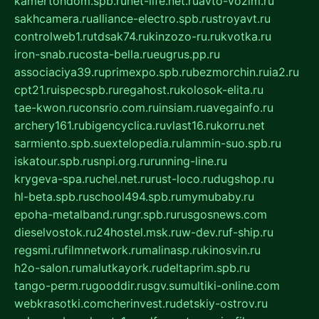
kamertondom.spb.ru
net-life.net.ru
avto-vozim.ru
sakhcamera.ru
alliance-electro.spb.ru
stroyavt.ru
controlweb1.ru
tdsak74.ru
kinzozo-ru.ru
kvotka.ru
iron-snab.ru
costa-bella.ru
eugrus.pp.ru
associaciya39.ru
primexpo.spb.ru
bezmorchin.ru
ia2.ru
cpt21.ru
ispecspb.ru
regahost.ru
kolosok-elita.ru
tae-kwon.ru
consrio.com.ru
insiam.ru
avegainfo.ru
archery161.ru
bigencyclica.ru
vlast16.ru
korru.net
sarmiento.spb.su
extelopedia.ru
lammin-suo.spb.ru
iskatour.spb.ru
snpi.org.ru
running-line.ru
krygeva-spa.ru
chel.net.ru
rust-loco.ru
dugshop.ru
hl-beta.spb.ru
school494.spb.ru
mymubaby.ru
epoha-metalband.ru
ngr.spb.ru
rusgosnews.com
dieselvostok.ru
24hostel.msk.ru
w-dev.ru
f-ship.ru
regsmi.ru
filmnetwork.ru
malinasp.ru
kinosvin.ru
h2o-salon.ru
malutkayork.ru
deltaprim.spb.ru
tango-perm.ru
gooddir.ru
sgv.su
multiki-online.com
webkrasotki.com
cherinvest.ru
detskiy-ostrov.ru