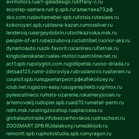
avrmotors.ru
art-galadesign.ru
tiffany-c.ru
ecostep-samara.ru
d-p.spb.ru
галактика73.рф
sko.com.ru
davitamebel-spb.ru
fotsis.ru
tesiaes.ru
kokoroyari.spb.ru
blesna-kazan.ru
mossilver.ru
lenderoq.ru
sergeydobrin.ru
tochkazvuka.msk.ru
people-of-art.ru
bezzubova.ru
clubtibet.ru
orior-aks.ru
dynamoauto.ru
szk-favorit.ru
carlines.ru
flatnsk.ru
kingbolenskaner.ru
alex-motor.ru
astroline.net.ru
act1.spb.ru
polyglot.com.ru
gidlipetsk.ru
ooo-driada.ru
detsad125.ru
mir-zdoroviya.ru
bruslanovo.ru
siterem.ru
council.spb.ru
лодкипатриот.рф
kafekolizey.ru
iclub.net.ru
gazon-easy.ru
sugarepilekb.ru
grinox.ru
pylesostineco.ru
msts-ozarenie.ru
kameryjooan.ru
artemovskij.ru
dopler.spb.ru
aid70.ru
metall-perm.ru
ndm.msk.ru
ratingzooshop.ru
apiaccess.ru
globalautotrade.info
bezverhovskoe.ru
drsschool.ru
ZOOSMART.SPB.RU
dalakony.ru
medikijob.ru
remontt.spb.ru
photostudia.spb.ru
myragon.ru