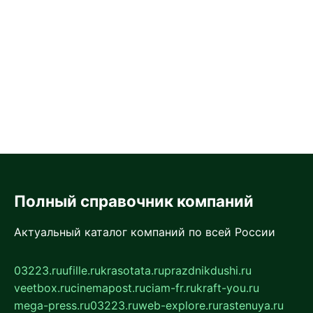
Полный справочник компаний
Актуальный каталог компаний по всей России
03223.ru
ufille.ru
krasotata.ru
prazdnikdushi.ru
veetbox.ru
cinemapost.ru
ciam-fr.ru
kraft-you.ru
mega-press.ru
03223.ru
web-explore.ru
rastenuya.ru