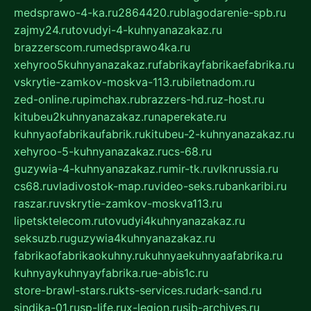
medsprawo-4-ka.ru
2864420.ru
blagodarenie-spb.ru
zajmy24.ru
tovudyi-4-kuhnyanazakaz.ru
brazzerscom.ru
medsprawo4ka.ru
xehyroo5kuhnyanazakaz.ru
fabrikayfabrikaefabrika.ru
vskrytie-zamkov-moskva-113.ru
biletnadom.ru
zed-online.ru
pimchax.ru
brazzers-hd.ru
z-host.ru
kitubeu2kuhnyanazakaz.ru
naperekate.ru
kuhnyaofabrikaufabrik.ru
kitubeu-2-kuhnyanazakaz.ru
xehyroo-5-kuhnyanazakaz.ru
cs-68.ru
guzywia-4-kuhnyanazakaz.ru
mir-tk.ru
vlknrussia.ru
cs68.ru
vladivostok-map.ru
video-seks.ru
bankaribi.ru
raszar.ru
vskrytie-zamkov-moskva113.ru
lipetsktelecom.ru
tovudyi4kuhnyanazakaz.ru
seksuzb.ru
guzywia4kuhnyanazakaz.ru
fabrikaofabrikaokuhny.ru
kuhnyaekuhnyaafabrika.ru
kuhnyaykuhnyayfabrika.ru
e-abis1c.ru
store-brawl-stars.ru
kts-services.ru
dark-sand.ru
sindika-01.ru
sp-life.ru
x-legion.ru
sib-archives.ru