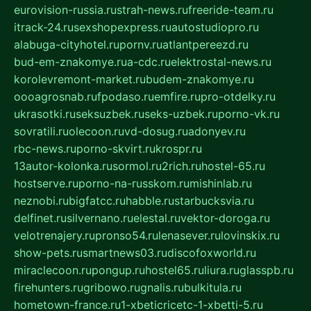
eurovision-russia.ru
strah-news.ru
freeride-team.ru
itrack-24.ru
sexshopexpress.ru
autostudiopro.ru
alabuga-cityhotel.ru
pornv.ru
atlantpereezd.ru
bud-em-znakomye.ru
a-cdc.ru
elektrostal-news.ru
korolevremont-market.ru
budem-znakomye.ru
oooagrosnab.ru
fpodaso.ru
emfire.ru
pro-otdelky.ru
ukrasotki.ru
seksuzbek.ru
seks-uzbek.ru
porno-vk.ru
sovratili.ru
olecoon.ru
vd-dosug.ru
adonyev.ru
rbc-news.ru
porno-skvirt.ru
krospr.ru
13autor-kolonka.ru
sormol.ru
2rich.ru
hostel-65.ru
hostserve.ru
porno-na-russkom.ru
mishinlab.ru
neznobi.ru
bigfatcc.ru
habble.ru
starbucksvia.ru
delfinet.ru
silvernano.ru
elestal.ru
vektor-doroga.ru
velotrenajery.ru
pronso54.ru
lenasever.ru
lovinskix.ru
show-pets.ru
smartnews03.ru
discofoxworld.ru
miraclecoon.ru
pongup.ru
hostel65.ru
liura.ru
glasspb.ru
firehunters.ru
gribowo.ru
gnalis.ru
bulkitula.ru
hometown-france.ru
1-xbeticricetc-1-xbetti-5.ru