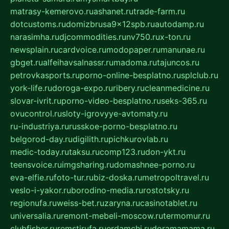
matrasy-kemerovo.ru
ashanet.ru
trade-farm.ru
dotcustoms.ru
domizbrusa9x12spb.ru
autodamp.ru
narasimha.ru
djcommodities.ru
nv750.ru
x-ton.ru
newsplain.ru
cardvoice.ru
modopaper.ru
manunae.ru
gbget.ru
alfeihavsalnassr.ru
madoma.ru
tajuncos.ru
petrovkasports.ru
porno-online-besplatno.ru
splclub.ru
york-life.ru
doroga-expo.ru
ribery.ru
cleanmedicine.ru
slovar-ivrit.ru
porno-video-besplatno.ru
seks-365.ru
ovucontrol.ru
sloty-igrovyye-avtomaty.ru
ru-industriya.ru
russkoe-porno-besplatno.ru
belgorod-day.ru
digilith.ru
pichkurovlab.ru
medic-today.ru
taksu.ru
comp123.ru
don-ykt.ru
teensvoice.ru
imgsharing.ru
domashnee-porno.ru
eva-elfie.ru
foto-tur.ru
biz-doska.ru
metropoltravel.ru
veslo-i-yakor.ru
borodino-media.ru
rostotsky.ru
regionufa.ru
weiss-bet.ru
zaryna.ru
casinotablet.ru
universalia.ru
remont-mebeli-moscow.ru
termomur.ru
clubfisher.ru
remstirufa.ru
erdamchi.ru
doramamama.ru