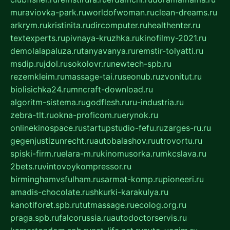
muraviovka-park.ru
worldofwoman.ru
clean-dreams.ru
arkrym.ru
kristinita.ru
dircomputer.ru
healthenter.ru
textexperts.ru
pivnaya-kruzhka.ru
kinofilmy-2021.ru
demolalapaluza.ru
tanyavanya.ru
remstir-tolyatti.ru
msdip.ru
jdol.ru
sokolovr.ru
newtech-spb.ru
rezemkleim.ru
massage-tai.ru
seonub.ru
zvonitut.ru
biolisichka24.ru
mncraft-download.ru
algoritm-sistema.ru
godflesh.ru
ru-industria.ru
zebra-tlt.ru
okna-proficom.ru
erynok.ru
onlinekinospace.ru
startupstudio-fefu.ru
zarges-ru.ru
gegenjustizunrecht.ru
autobalashov.ru
utrovortu.ru
spiski-firm.ru
elara-m.ru
kinomusorka.ru
mkcslava.ru
2bets.ru
vintovoykompressor.ru
birminghamvsfulham.ru
sarmat-komp.ru
pioneeri.ru
amadis-chocolate.ru
shkurki-karakulya.ru
kanotiforet.spb.ru
tutmassage.ru
ecolog.org.ru
praga.spb.ru
falcorussia.ru
autodoctorservis.ru