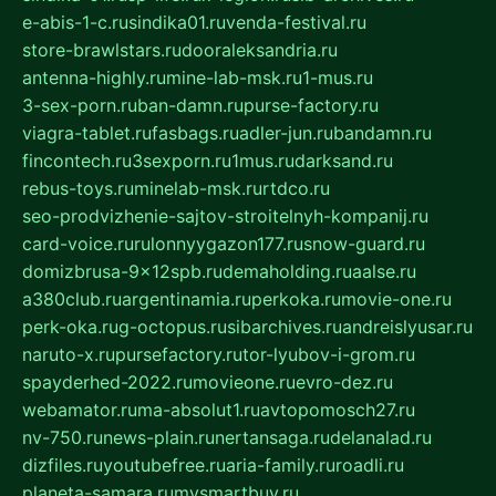
e-abis-1-c.ru
sindika01.ru
venda-festival.ru
store-brawlstars.ru
dooraleksandria.ru
antenna-highly.ru
mine-lab-msk.ru
1-mus.ru
3-sex-porn.ru
ban-damn.ru
purse-factory.ru
viagra-tablet.ru
fasbags.ru
adler-jun.ru
bandamn.ru
fincontech.ru
3sexporn.ru
1mus.ru
darksand.ru
rebus-toys.ru
minelab-msk.ru
rtdco.ru
seo-prodvizhenie-sajtov-stroitelnyh-kompanij.ru
card-voice.ru
rulonnyygazon177.ru
snow-guard.ru
domizbrusa-9x12spb.ru
demaholding.ru
aalse.ru
a380club.ru
argentinamia.ru
perkoka.ru
movie-one.ru
perk-oka.ru
g-octopus.ru
sibarchives.ru
andreislyusar.ru
naruto-x.ru
pursefactory.ru
tor-lyubov-i-grom.ru
spayderhed-2022.ru
movieone.ru
evro-dez.ru
webamator.ru
ma-absolut1.ru
avtopomosch27.ru
nv-750.ru
news-plain.ru
nertansaga.ru
delanalad.ru
dizfiles.ru
youtubefree.ru
aria-family.ru
roadli.ru
planeta-samara.ru
mysmartbuy.ru