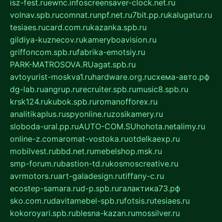
isz-fest.ru
ewnc.info
screensaver-clock.net.ru
volnav.spb.ru
comnat.ru
npf.net.ru
7bit.pp.ru
kalugatur.ru
tesiaes.ru
card.com.ru
kazanka.spb.ru
gildiya-kuznecov.ru
kameryboavision.ru
griffoncom.spb.ru
fabrika-emotsiy.ru
PARK-MATROSOVA.RU
agat.spb.ru
avtoyurist-moskva1.ru
hardware.org.ru
схема-авто.рф
dg-lab.ru
angrup.ru
recruiter.spb.ru
music8.spb.ru
krsk124.ru
kubok.spb.ru
romanofforex.ru
analitikaplus.ru
spyonline.ru
zosikamery.ru
sloboda-ural.pp.ru
AUTO-COM.SU
hohota.net
alimy.ru
online-z.com
aromat-vostoka.ru
otdelkaexp.ru
mobilvest.ru
bbd.net.ru
mebelshop.msk.ru
smp-forum.ru
bastion-td.ru
kosmoscreative.ru
avrmotors.ru
art-galadesign.ru
tiffany-c.ru
ecostep-samara.ru
d-p.spb.ru
галактика73.рф
sko.com.ru
davitamebel-spb.ru
fotsis.ru
tesiaes.ru
kokoroyari.spb.ru
blesna-kazan.ru
mossilver.ru