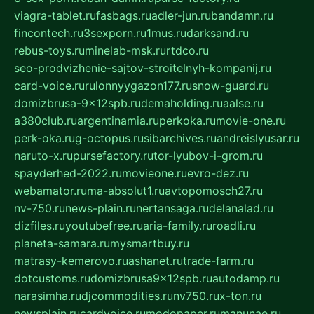
viagra-tablet.ru
fasbags.ru
adler-jun.ru
bandamn.ru
fincontech.ru
3sexporn.ru
1mus.ru
darksand.ru
rebus-toys.ru
minelab-msk.ru
rtdco.ru
seo-prodvizhenie-sajtov-stroitelnyh-kompanij.ru
card-voice.ru
rulonnyygazon177.ru
snow-guard.ru
domizbrusa-9x12spb.ru
demaholding.ru
aalse.ru
a380club.ru
argentinamia.ru
perkoka.ru
movie-one.ru
perk-oka.ru
g-octopus.ru
sibarchives.ru
andreislyusar.ru
naruto-x.ru
pursefactory.ru
tor-lyubov-i-grom.ru
spayderhed-2022.ru
movieone.ru
evro-dez.ru
webamator.ru
ma-absolut1.ru
avtopomosch27.ru
nv-750.ru
news-plain.ru
nertansaga.ru
delanalad.ru
dizfiles.ru
youtubefree.ru
aria-family.ru
roadli.ru
planeta-samara.ru
mysmartbuy.ru
matrasy-kemerovo.ru
ashanet.ru
trade-farm.ru
dotcustoms.ru
domizbrusa9x12spb.ru
autodamp.ru
narasimha.ru
djcommodities.ru
nv750.ru
x-ton.ru
newsplain.ru
cardvoice.ru
modopaper.ru
manunae.ru