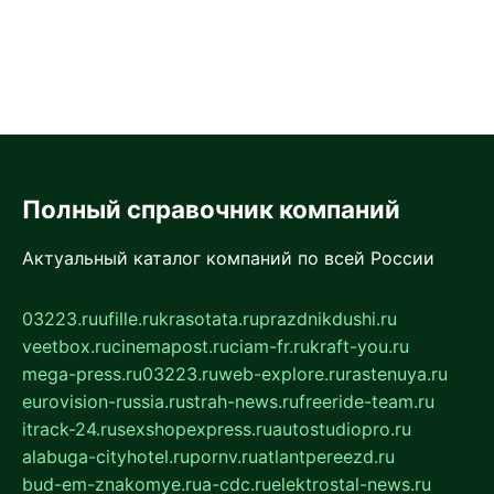
Полный справочник компаний
Актуальный каталог компаний по всей России
03223.ru
ufille.ru
krasotata.ru
prazdnikdushi.ru
veetbox.ru
cinemapost.ru
ciam-fr.ru
kraft-you.ru
mega-press.ru
03223.ru
web-explore.ru
rastenuya.ru
eurovision-russia.ru
strah-news.ru
freeride-team.ru
itrack-24.ru
sexshopexpress.ru
autostudiopro.ru
alabuga-cityhotel.ru
pornv.ru
atlantpereezd.ru
bud-em-znakomye.ru
a-cdc.ru
elektrostal-news.ru