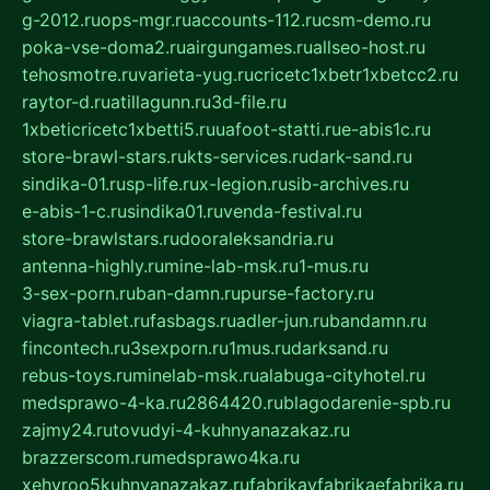
g-2012.ru
ops-mgr.ru
accounts-112.ru
csm-demo.ru
poka-vse-doma2.ru
airgungames.ru
allseo-host.ru
tehosmotre.ru
varieta-yug.ru
cricetc1xbetr1xbetcc2.ru
raytor-d.ru
atillagunn.ru
3d-file.ru
1xbeticricetc1xbetti5.ru
uafoot-statti.ru
e-abis1c.ru
store-brawl-stars.ru
kts-services.ru
dark-sand.ru
sindika-01.ru
sp-life.ru
x-legion.ru
sib-archives.ru
e-abis-1-c.ru
sindika01.ru
venda-festival.ru
store-brawlstars.ru
dooraleksandria.ru
antenna-highly.ru
mine-lab-msk.ru
1-mus.ru
3-sex-porn.ru
ban-damn.ru
purse-factory.ru
viagra-tablet.ru
fasbags.ru
adler-jun.ru
bandamn.ru
fincontech.ru
3sexporn.ru
1mus.ru
darksand.ru
rebus-toys.ru
minelab-msk.ru
alabuga-cityhotel.ru
medsprawo-4-ka.ru
2864420.ru
blagodarenie-spb.ru
zajmy24.ru
tovudyi-4-kuhnyanazakaz.ru
brazzerscom.ru
medsprawo4ka.ru
xehyroo5kuhnyanazakaz.ru
fabrikayfabrikaefabrika.ru