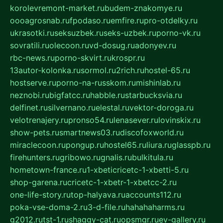
korolevremont-market.ru
budem-znakomye.ru
oooagrosnab.ru
fpodaso.ru
emfire.ru
pro-otdelky.ru
ukrasotki.ru
seksuzbek.ru
seks-uzbek.ru
porno-vk.ru
sovratili.ru
olecoon.ru
vd-dosug.ru
adonyev.ru
rbc-news.ru
porno-skvirt.ru
krospr.ru
13autor-kolonka.ru
sormol.ru
2rich.ru
hostel-65.ru
hostserve.ru
porno-na-russkom.ru
mishinlab.ru
neznobi.ru
bigfatcc.ru
habble.ru
starbucksvia.ru
delfinet.ru
silvernano.ru
elestal.ru
vektor-doroga.ru
velotrenajery.ru
pronso54.ru
lenasever.ru
lovinskix.ru
show-pets.ru
smartnews03.ru
discofoxworld.ru
miraclecoon.ru
pongup.ru
hostel65.ru
liura.ru
glasspb.ru
firehunters.ru
gribowo.ru
gnalis.ru
bulkitula.ru
hometown-france.ru
1-xbeticricetc-1-xbetti-5.ru
shop-garena.ru
cricetc-1-xbetr-1-xbetcc-2.ru
one-life-story.ru
top-halyava.ru
accounts112.ru
poka-vse-doma-2.ru
3-d-file.ru
hahahaharms.ru
g2012.ru
tst-1.ru
shaggy-cat.ru
opsmgr.ru
ev-gallery.ru