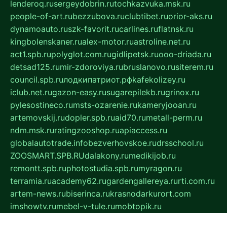
lenderoq.ru
sergeydobrin.ru
tochkazvuka.msk.ru
people-of-art.ru
bezzubova.ru
clubtibet.ru
orior-aks.ru
dynamoauto.ru
szk-favorit.ru
carlines.ru
flatnsk.ru
kingbolenskaner.ru
alex-motor.ru
astroline.net.ru
act1.spb.ru
polyglot.com.ru
gidlipetsk.ru
ooo-driada.ru
detsad125.ru
mir-zdoroviya.ru
bruslanovo.ru
siterem.ru
council.spb.ru
лодкипатриот.рф
kafekolizey.ru
iclub.net.ru
gazon-easy.ru
sugarepilekb.ru
grinox.ru
pylesostineco.ru
msts-ozarenie.ru
kameryjooan.ru
artemovskij.ru
dopler.spb.ru
aid70.ru
metall-perm.ru
ndm.msk.ru
ratingzooshop.ru
apiaccess.ru
globalautotrade.info
bezverhovskoe.ru
drsschool.ru
ZOOSMART.SPB.RU
dalakony.ru
medikijob.ru
remontt.spb.ru
photostudia.spb.ru
myragon.ru
terramia.ru
academy62.ru
gardengallereya.ru
rti.com.ru
artem-news.ru
biserinca.ru
krasnodarkurort.com
imshowtv.ru
mebel-v-tule.ru
mobtopik.ru
pcsecurity.net.ru
tool-sib.ru
multimetrunit.ru
sp-tour.ru