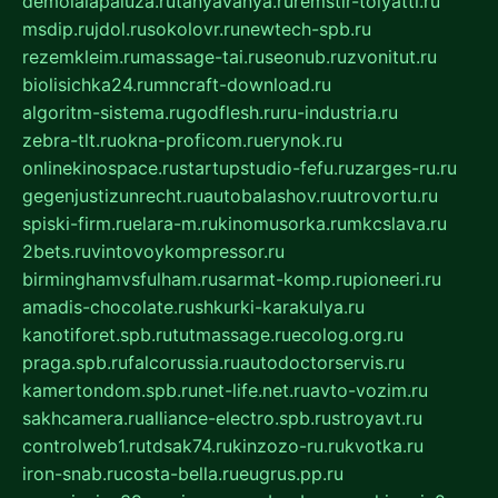
demolalapaluza.ru
tanyavanya.ru
remstir-tolyatti.ru
msdip.ru
jdol.ru
sokolovr.ru
newtech-spb.ru
rezemkleim.ru
massage-tai.ru
seonub.ru
zvonitut.ru
biolisichka24.ru
mncraft-download.ru
algoritm-sistema.ru
godflesh.ru
ru-industria.ru
zebra-tlt.ru
okna-proficom.ru
erynok.ru
onlinekinospace.ru
startupstudio-fefu.ru
zarges-ru.ru
gegenjustizunrecht.ru
autobalashov.ru
utrovortu.ru
spiski-firm.ru
elara-m.ru
kinomusorka.ru
mkcslava.ru
2bets.ru
vintovoykompressor.ru
birminghamvsfulham.ru
sarmat-komp.ru
pioneeri.ru
amadis-chocolate.ru
shkurki-karakulya.ru
kanotiforet.spb.ru
tutmassage.ru
ecolog.org.ru
praga.spb.ru
falcorussia.ru
autodoctorservis.ru
kamertondom.spb.ru
net-life.net.ru
avto-vozim.ru
sakhcamera.ru
alliance-electro.spb.ru
stroyavt.ru
controlweb1.ru
tdsak74.ru
kinzozo-ru.ru
kvotka.ru
iron-snab.ru
costa-bella.ru
eugrus.pp.ru