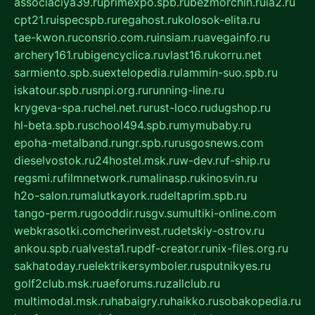
associaciya39.ru
primexpo.spb.ru
bezmorchin.ru
ia2.ru
cpt21.ru
ispecspb.ru
regahost.ru
kolosok-elita.ru
tae-kwon.ru
consrio.com.ru
insiam.ru
avegainfo.ru
archery161.ru
bigencyclica.ru
vlast16.ru
korru.net
sarmiento.spb.su
extelopedia.ru
lammin-suo.spb.ru
iskatour.spb.ru
snpi.org.ru
running-line.ru
krygeva-spa.ru
chel.net.ru
rust-loco.ru
dugshop.ru
hl-beta.spb.ru
school494.spb.ru
mymubaby.ru
epoha-metalband.ru
ngr.spb.ru
rusgosnews.com
dieselvostok.ru
24hostel.msk.ru
w-dev.ru
f-ship.ru
regsmi.ru
filmnetwork.ru
malinasp.ru
kinosvin.ru
h2o-salon.ru
malutkayork.ru
deltaprim.spb.ru
tango-perm.ru
gooddir.ru
sgv.su
multiki-online.com
webkrasotki.com
cherinvest.ru
detskiy-ostrov.ru
ankou.spb.ru
alvesta1.ru
pdf-creator.ru
nix-files.org.ru
sakhatoday.ru
elektrikersymboler.ru
sputnikyes.ru
golf2club.msk.ru
aeforums.ru
zallclub.ru
multimodal.msk.ru
habaigry.ru
haikko.ru
sobakopedia.ru