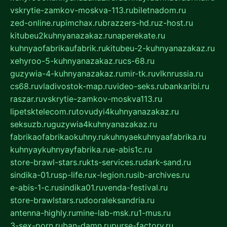
vskrytie-zamkov-moskva-113.ru
biletnadom.ru
zed-online.ru
pimchax.ru
brazzers-hd.ru
z-host.ru
kitubeu2kuhnyanazakaz.ru
naperekate.ru
kuhnyaofabrikaufabrik.ru
kitubeu-2-kuhnyanazakaz.ru
xehyroo-5-kuhnyanazakaz.ru
cs-68.ru
guzywia-4-kuhnyanazakaz.ru
mir-tk.ru
vlknrussia.ru
cs68.ru
vladivostok-map.ru
video-seks.ru
bankaribi.ru
raszar.ru
vskrytie-zamkov-moskva113.ru
lipetsktelecom.ru
tovudyi4kuhnyanazakaz.ru
seksuzb.ru
guzywia4kuhnyanazakaz.ru
fabrikaofabrikaokuhny.ru
kuhnyaekuhnyaafabrika.ru
kuhnyaykuhnyayfabrika.ru
e-abis1c.ru
store-brawl-stars.ru
kts-services.ru
dark-sand.ru
sindika-01.ru
sp-life.ru
x-legion.ru
sib-archives.ru
e-abis-1-c.ru
sindika01.ru
venda-festival.ru
store-brawlstars.ru
dooraleksandria.ru
antenna-highly.ru
mine-lab-msk.ru
1-mus.ru
3-sex-porn.ru
ban-damn.ru
purse-factory.ru