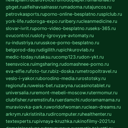
gbget.ru
alfeihavsalnassr.ru
madoma.ru
tajuncos.ru
petrovkasports.ru
porno-online-besplatno.ru
splclub.ru
york-life.ru
doroga-expo.ru
ribery.ru
cleanmedicine.ru
slovar-ivrit.ru
porno-video-besplatno.ru
seks-365.ru
ovucontrol.ru
sloty-igrovyye-avtomaty.ru
ru-industriya.ru
russkoe-porno-besplatno.ru
belgorod-day.ru
digilith.ru
pichkurovlab.ru
medic-today.ru
taksu.ru
comp123.ru
don-ykt.ru
teensvoice.ru
imgsharing.ru
domashnee-porno.ru
eva-elfie.ru
foto-tur.ru
biz-doska.ru
metropoltravel.ru
veslo-i-yakor.ru
borodino-media.ru
rostotsky.ru
regionufa.ru
weiss-bet.ru
zaryna.ru
casinotablet.ru
universalia.ru
remont-mebeli-moscow.ru
termomur.ru
clubfisher.ru
remstirufa.ru
erdamchi.ru
doramamama.ru
muraviovka-park.ru
worldofwoman.ru
clean-dreams.ru
arkrym.ru
kristinita.ru
dircomputer.ru
healthenter.ru
textexperts.ru
pivnaya-kruzhka.ru
kinofilmy-2021.ru