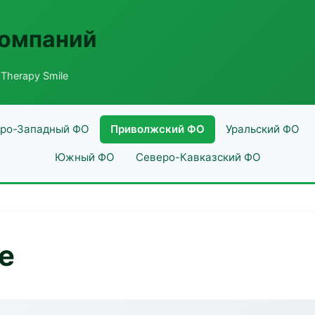
компаний
Therapy Smile
ро-Западный ФО
Приволжский ФО
Уральский ФО
Южный ФО
Северо-Кавказский ФО
e