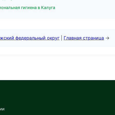
ональная гигиена в Калуга
лжский федеральный округ
|
Главная страница
→
сии