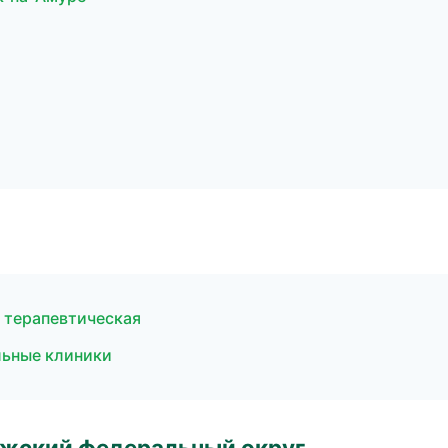
 терапевтическая
льные клиники
лжский федеральный округ