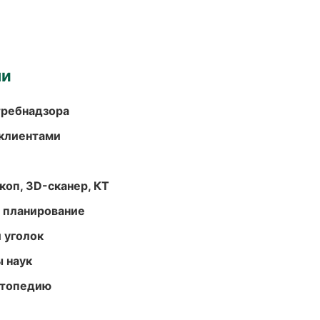
ми
требнадзора
 клиентами
оп, 3D-сканер, КТ
 планирование
 уголок
ы наук
ортопедию