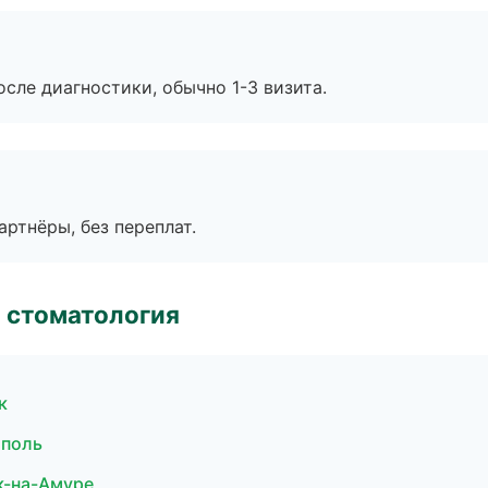
сле диагностики, обычно 1-3 визита.
артнёры, без переплат.
 стоматология
к
ополь
к-на-Амуре