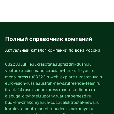
Полный справочник компаний
Актуальный каталог компаний по всей России
03223.ru
ufille.ru
krasotata.ru
prazdnikdushi.ru
veetbox.ru
cinemapost.ru
ciam-fr.ru
kraft-you.ru
mega-press.ru
03223.ru
web-explore.ru
rastenuya.ru
eurovision-russia.ru
strah-news.ru
freeride-team.ru
itrack-24.ru
sexshopexpress.ru
autostudiopro.ru
alabuga-cityhotel.ru
pornv.ru
atlantpereezd.ru
bud-em-znakomye.ru
a-cdc.ru
elektrostal-news.ru
korolevremont-market.ru
budem-znakomye.ru