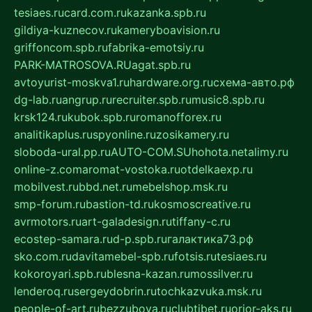
tesiaes.ru
card.com.ru
kazanka.spb.ru
gildiya-kuznecov.ru
kameryboavision.ru
griffoncom.spb.ru
fabrika-emotsiy.ru
PARK-MATROSOVA.RU
agat.spb.ru
avtoyurist-moskva1.ru
hardware.org.ru
схема-авто.рф
dg-lab.ru
angrup.ru
recruiter.spb.ru
music8.spb.ru
krsk124.ru
kubok.spb.ru
romanofforex.ru
analitikaplus.ru
spyonline.ru
zosikamery.ru
sloboda-ural.pp.ru
AUTO-COM.SU
hohota.net
alimy.ru
online-z.com
aromat-vostoka.ru
otdelkaexp.ru
mobilvest.ru
bbd.net.ru
mebelshop.msk.ru
smp-forum.ru
bastion-td.ru
kosmoscreative.ru
avrmotors.ru
art-galadesign.ru
tiffany-c.ru
ecostep-samara.ru
d-p.spb.ru
галактика73.рф
sko.com.ru
davitamebel-spb.ru
fotsis.ru
tesiaes.ru
kokoroyari.spb.ru
blesna-kazan.ru
mossilver.ru
lenderoq.ru
sergeydobrin.ru
tochkazvuka.msk.ru
people-of-art.ru
bezzubova.ru
clubtibet.ru
orior-aks.ru