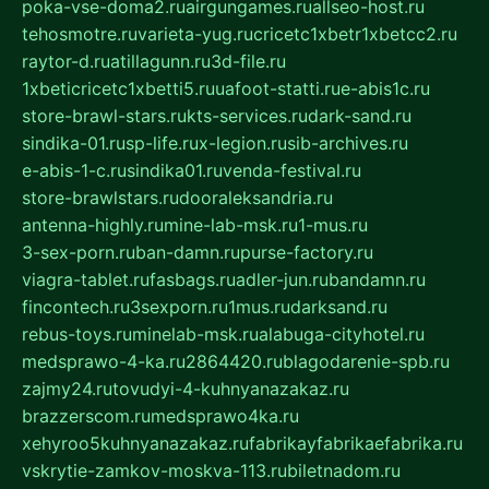
poka-vse-doma2.ru
airgungames.ru
allseo-host.ru
tehosmotre.ru
varieta-yug.ru
cricetc1xbetr1xbetcc2.ru
raytor-d.ru
atillagunn.ru
3d-file.ru
1xbeticricetc1xbetti5.ru
uafoot-statti.ru
e-abis1c.ru
store-brawl-stars.ru
kts-services.ru
dark-sand.ru
sindika-01.ru
sp-life.ru
x-legion.ru
sib-archives.ru
e-abis-1-c.ru
sindika01.ru
venda-festival.ru
store-brawlstars.ru
dooraleksandria.ru
antenna-highly.ru
mine-lab-msk.ru
1-mus.ru
3-sex-porn.ru
ban-damn.ru
purse-factory.ru
viagra-tablet.ru
fasbags.ru
adler-jun.ru
bandamn.ru
fincontech.ru
3sexporn.ru
1mus.ru
darksand.ru
rebus-toys.ru
minelab-msk.ru
alabuga-cityhotel.ru
medsprawo-4-ka.ru
2864420.ru
blagodarenie-spb.ru
zajmy24.ru
tovudyi-4-kuhnyanazakaz.ru
brazzerscom.ru
medsprawo4ka.ru
xehyroo5kuhnyanazakaz.ru
fabrikayfabrikaefabrika.ru
vskrytie-zamkov-moskva-113.ru
biletnadom.ru