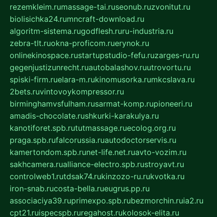
rezemkleim.ru
massage-tai.ru
seonub.ru
zvonitut.ru
biolisichka24.ru
mncraft-download.ru
algoritm-sistema.ru
godflesh.ru
ru-industria.ru
zebra-tlt.ru
okna-proficom.ru
erynok.ru
onlinekinospace.ru
startupstudio-fefu.ru
zarges-ru.ru
gegenjustizunrecht.ru
autobalashov.ru
utrovortu.ru
spiski-firm.ru
elara-m.ru
kinomusorka.ru
mkcslava.ru
2bets.ru
vintovoykompressor.ru
birminghamvsfulham.ru
sarmat-komp.ru
pioneeri.ru
amadis-chocolate.ru
shkurki-karakulya.ru
kanotiforet.spb.ru
tutmassage.ru
ecolog.org.ru
praga.spb.ru
falcorussia.ru
autodoctorservis.ru
kamertondom.spb.ru
net-life.net.ru
avto-vozim.ru
sakhcamera.ru
alliance-electro.spb.ru
stroyavt.ru
controlweb1.ru
tdsak74.ru
kinzozo-ru.ru
kvotka.ru
iron-snab.ru
costa-bella.ru
eugrus.pp.ru
associaciya39.ru
primexpo.spb.ru
bezmorchin.ru
ia2.ru
cpt21.ru
ispecspb.ru
regahost.ru
kolosok-elita.ru