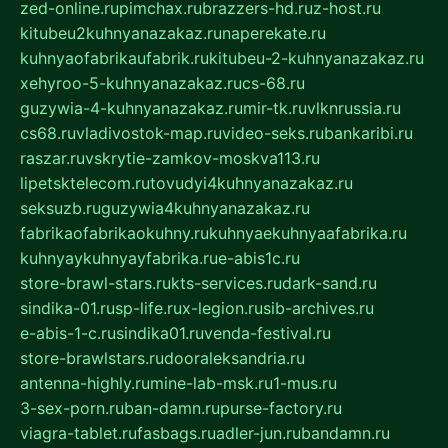
zed-online.ru
pimchax.ru
brazzers-hd.ru
z-host.ru
kitubeu2kuhnyanazakaz.ru
naperekate.ru
kuhnyaofabrikaufabrik.ru
kitubeu-2-kuhnyanazakaz.ru
xehyroo-5-kuhnyanazakaz.ru
cs-68.ru
guzywia-4-kuhnyanazakaz.ru
mir-tk.ru
vlknrussia.ru
cs68.ru
vladivostok-map.ru
video-seks.ru
bankaribi.ru
raszar.ru
vskrytie-zamkov-moskva113.ru
lipetsktelecom.ru
tovudyi4kuhnyanazakaz.ru
seksuzb.ru
guzywia4kuhnyanazakaz.ru
fabrikaofabrikaokuhny.ru
kuhnyaekuhnyaafabrika.ru
kuhnyaykuhnyayfabrika.ru
e-abis1c.ru
store-brawl-stars.ru
kts-services.ru
dark-sand.ru
sindika-01.ru
sp-life.ru
x-legion.ru
sib-archives.ru
e-abis-1-c.ru
sindika01.ru
venda-festival.ru
store-brawlstars.ru
dooraleksandria.ru
antenna-highly.ru
mine-lab-msk.ru
1-mus.ru
3-sex-porn.ru
ban-damn.ru
purse-factory.ru
viagra-tablet.ru
fasbags.ru
adler-jun.ru
bandamn.ru