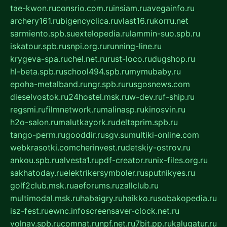
tae-kwon.ru
consrio.com.ru
insiam.ru
avegainfo.ru
archery161.ru
bigencyclica.ru
vlast16.ru
korru.net
sarmiento.spb.su
extelopedia.ru
lammin-suo.spb.ru
iskatour.spb.ru
snpi.org.ru
running-line.ru
krygeva-spa.ru
chel.net.ru
rust-loco.ru
dugshop.ru
hl-beta.spb.ru
school494.spb.ru
mymubaby.ru
epoha-metalband.ru
ngr.spb.ru
rusgosnews.com
dieselvostok.ru
24hostel.msk.ru
w-dev.ru
f-ship.ru
regsmi.ru
filmnetwork.ru
malinasp.ru
kinosvin.ru
h2o-salon.ru
malutkayork.ru
deltaprim.spb.ru
tango-perm.ru
gooddir.ru
sgv.su
multiki-online.com
webkrasotki.com
cherinvest.ru
detskiy-ostrov.ru
ankou.spb.ru
alvesta1.ru
pdf-creator.ru
nix-files.org.ru
sakhatoday.ru
elektrikersymboler.ru
sputnikyes.ru
golf2club.msk.ru
aeforums.ru
zallclub.ru
multimodal.msk.ru
habaigry.ru
haikko.ru
sobakopedia.ru
isz-fest.ru
ewnc.info
screensaver-clock.net.ru
volnav.spb.ru
comnat.ru
npf.net.ru
7bit.pp.ru
kalugatur.ru