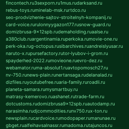
fincontech.ru
3sexporn.ru
1mus.ru
darksand.ru
rebus-toys.ru
minelab-msk.ru
rtdco.ru
seo-prodvizhenie-sajtov-stroitelnyh-kompanij.ru
card-voice.ru
rulonnyygazon177.ru
snow-guard.ru
domizbrusa-9x12spb.ru
demaholding.ru
aalse.ru
a380club.ru
argentinamia.ru
perkoka.ru
movie-one.ru
perk-oka.ru
g-octopus.ru
sibarchives.ru
andreislyusar.ru
naruto-x.ru
pursefactory.ru
tor-lyubov-i-grom.ru
spayderhed-2022.ru
movieone.ru
evro-dez.ru
webamator.ru
ma-absolut1.ru
avtopomosch27.ru
nv-750.ru
news-plain.ru
nertansaga.ru
delanalad.ru
dizfiles.ru
youtubefree.ru
aria-family.ru
roadli.ru
planeta-samara.ru
mysmartbuy.ru
matrasy-kemerovo.ru
ashanet.ru
trade-farm.ru
dotcustoms.ru
domizbrusa9x12spb.ru
autodamp.ru
narasimha.ru
djcommodities.ru
nv750.ru
x-ton.ru
newsplain.ru
cardvoice.ru
modopaper.ru
manunae.ru
gbget.ru
alfeihavsalnassr.ru
madoma.ru
tajuncos.ru