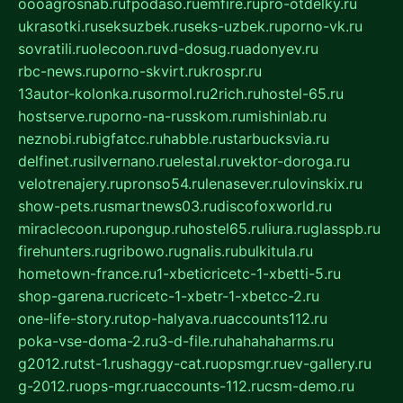
oooagrosnab.ru
fpodaso.ru
emfire.ru
pro-otdelky.ru
ukrasotki.ru
seksuzbek.ru
seks-uzbek.ru
porno-vk.ru
sovratili.ru
olecoon.ru
vd-dosug.ru
adonyev.ru
rbc-news.ru
porno-skvirt.ru
krospr.ru
13autor-kolonka.ru
sormol.ru
2rich.ru
hostel-65.ru
hostserve.ru
porno-na-russkom.ru
mishinlab.ru
neznobi.ru
bigfatcc.ru
habble.ru
starbucksvia.ru
delfinet.ru
silvernano.ru
elestal.ru
vektor-doroga.ru
velotrenajery.ru
pronso54.ru
lenasever.ru
lovinskix.ru
show-pets.ru
smartnews03.ru
discofoxworld.ru
miraclecoon.ru
pongup.ru
hostel65.ru
liura.ru
glasspb.ru
firehunters.ru
gribowo.ru
gnalis.ru
bulkitula.ru
hometown-france.ru
1-xbeticricetc-1-xbetti-5.ru
shop-garena.ru
cricetc-1-xbetr-1-xbetcc-2.ru
one-life-story.ru
top-halyava.ru
accounts112.ru
poka-vse-doma-2.ru
3-d-file.ru
hahahaharms.ru
g2012.ru
tst-1.ru
shaggy-cat.ru
opsmgr.ru
ev-gallery.ru
g-2012.ru
ops-mgr.ru
accounts-112.ru
csm-demo.ru