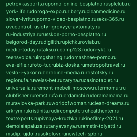
petrovkasports.ru
porno-online-besplatno.ru
splclub.ru
york-life.ru
doroga-expo.ru
ribery.ru
cleanmedicine.ru
slovar-ivrit.ru
porno-video-besplatno.ru
seks-365.ru
ovucontrol.ru
sloty-igrovyye-avtomaty.ru
ru-industriya.ru
russkoe-porno-besplatno.ru
belgorod-day.ru
digilith.ru
pichkurovlab.ru
medic-today.ru
taksu.ru
comp123.ru
don-ykt.ru
teensvoice.ru
imgsharing.ru
domashnee-porno.ru
eva-elfie.ru
foto-tur.ru
biz-doska.ru
metropoltravel.ru
veslo-i-yakor.ru
borodino-media.ru
rostotsky.ru
regionufa.ru
weiss-bet.ru
zaryna.ru
casinotablet.ru
universalia.ru
remont-mebeli-moscow.ru
termomur.ru
clubfisher.ru
remstirufa.ru
erdamchi.ru
doramamama.ru
muraviovka-park.ru
worldofwoman.ru
clean-dreams.ru
arkrym.ru
kristinita.ru
dircomputer.ru
healthenter.ru
textexperts.ru
pivnaya-kruzhka.ru
kinofilmy-2021.ru
demolalapaluza.ru
tanyavanya.ru
remstir-tolyatti.ru
msdip.ru
jdol.ru
sokolovr.ru
newtech-spb.ru