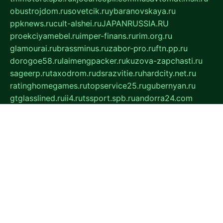
obustrojdom.ru
sovetcik.ru
ybaranovskaya.ru
ppknews.ru
cult-alshei.ru
JAPANRUSSIA.RU
proekciyamebel.ru
imper-finans.ru
rim.org.ru
glamourai.ru
brassminus.ru
zabor-pro.ru
ftn.pp.ru
dorogoe58.ru
laimengpacker.ru
kuzova-zapchasti.ru
sageerp.ru
taxodrom.ru
dsrazvitie.ru
hardcity.net.ru
ratinghomegames.ru
topservice25.ru
gubernyan.ru
gtglasslined.ru
ii4.ru
tssport.spb.ru
andorra24.com
blackwallstreet.ru
oboimos.ru
optim-doors.com.ru
ikuch.ru
nycr.org.ru
npa21.ru
vremya-ch.spb.ru
desert000.ru
ivtorgi.ru
ifiori.ru
catalog-statei.ru
dcv.org.ru
spetsmaster174.ru
ipkameryhiseeu.ru
dum26.ru
ruspol.spb.ru
fr-opendp.ru
kam-solnyshko.ru
cheyenne-arapaho.ru
sevzapmetal.spb.ru
ted-lapidus.spb.ru
parasite-eliminator.ru
sigma-complete.ru
modernworld.ru
dama-moda.ru
eholot-group.ru
sk-nvkz.ru
DRONGOLD.RU
democratia2.ru
i-farmer.ru
mass-sport.org