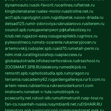
dynamoauto.ru
szk-favorit.ru
carlines.ru
flatnsk.ru
kingbolenskaner.ru
alex-motor.ru
astroline.net.ru
act1.spb.ru
polyglot.com.ru
gidlipetsk.ru
ooo-driada.ru
detsad125.ru
mir-zdoroviya.ru
bruslanovo.ru
siterem.ru
council.spb.ru
лодкипатриот.рф
kafekolizey.ru
iclub.net.ru
gazon-easy.ru
sugarepilekb.ru
grinox.ru
pylesostineco.ru
msts-ozarenie.ru
kameryjooan.ru
artemovskij.ru
dopler.spb.ru
aid70.ru
metall-perm.ru
ndm.msk.ru
ratingzooshop.ru
apiaccess.ru
globalautotrade.info
bezverhovskoe.ru
drsschool.ru
ZOOSMART.SPB.RU
dalakony.ru
medikijob.ru
remontt.spb.ru
photostudia.spb.ru
myragon.ru
terramia.ru
academy62.ru
gardengallereya.ru
rti.com.ru
artem-news.ru
biserinca.ru
krasnodarkurort.com
imshowtv.ru
mebel-v-tule.ru
mobtopik.ru
pcsecurity.net.ru
tool-sib.ru
multimetrunit.ru
sp-tour.ru
fan-cs.ru
santeh-russia.ru
symbian9.net.ru
DSHAIR.RU
tmmotors.spb.ru
xjocuricopii.com
musavtomat.msk.ru