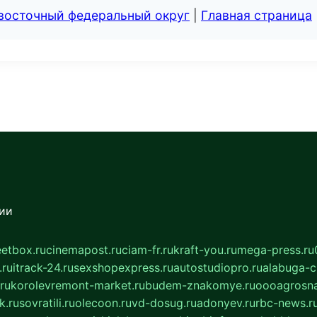
евосточный федеральный округ
|
Главная страница
сии
eetbox.ru
cinemapost.ru
ciam-fr.ru
kraft-you.ru
mega-press.ru
.ru
itrack-24.ru
sexshopexpress.ru
autostudiopro.ru
alabuga-ci
ru
korolevremont-market.ru
budem-znakomye.ru
oooagrosna
k.ru
sovratili.ru
olecoon.ru
vd-dosug.ru
adonyev.ru
rbc-news.r