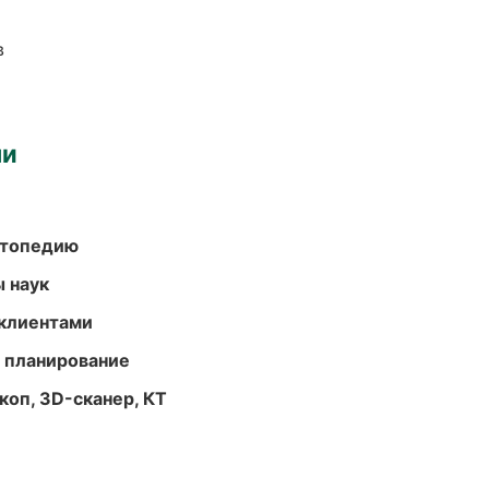
в
ми
ортопедию
ы наук
 клиентами
 планирование
оп, 3D-сканер, КТ