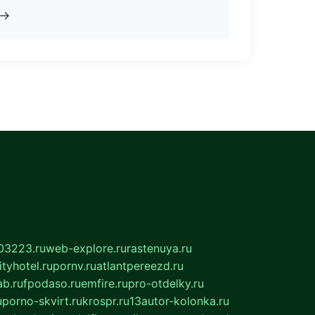
→
03223.ru
web-explore.ru
rastenuya.ru
tyhotel.ru
pornv.ru
atlantpereezd.ru
b.ru
fpodaso.ru
emfire.ru
pro-otdelky.ru
u
porno-skvirt.ru
krospr.ru
13autor-kolonka.ru