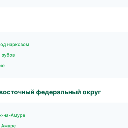
под наркозом
 зубов
ие
евосточный федеральный округ
к-на-Амуре
а-Амуре