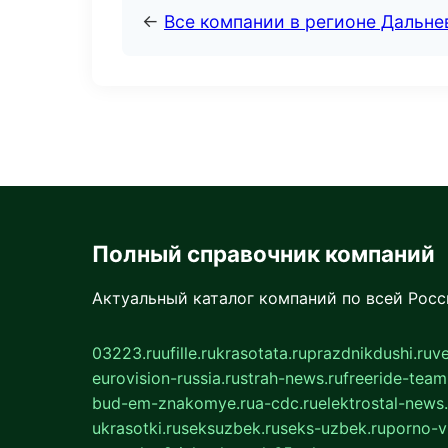
←
Все компании в регионе Дальн
Полный справочник компаний
Актуальный каталог компаний по всей Рос
03223.ru
ufille.ru
krasotata.ru
prazdnikdushi.ru
v
eurovision-russia.ru
strah-news.ru
freeride-team
bud-em-znakomye.ru
a-cdc.ru
elektrostal-news.
ukrasotki.ru
seksuzbek.ru
seks-uzbek.ru
porno-v