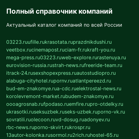
Полный справочник компаний
Актуальный каталог компаний по всей России
03223.ru
ufille.ru
krasotata.ru
prazdnikdushi.ru
veetbox.ru
cinemapost.ru
ciam-fr.ru
kraft-you.ru
mega-press.ru
03223.ru
web-explore.ru
rastenuya.ru
eurovision-russia.ru
strah-news.ru
freeride-team.ru
itrack-24.ru
sexshopexpress.ru
autostudiopro.ru
alabuga-cityhotel.ru
pornv.ru
atlantpereezd.ru
bud-em-znakomye.ru
a-cdc.ru
elektrostal-news.ru
korolevremont-market.ru
budem-znakomye.ru
oooagrosnab.ru
fpodaso.ru
emfire.ru
pro-otdelky.ru
ukrasotki.ru
seksuzbek.ru
seks-uzbek.ru
porno-vk.ru
sovratili.ru
olecoon.ru
vd-dosug.ru
adonyev.ru
rbc-news.ru
porno-skvirt.ru
krospr.ru
13autor-kolonka.ru
sormol.ru
2rich.ru
hostel-65.ru