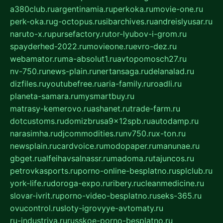
a380club.ru
argentinamia.ru
perkoka.ru
movie-one.ru
perk-oka.ru
g-octopus.ru
sibarchives.ru
andreislyusar.ru
naruto-x.ru
pursefactory.ru
tor-lyubov-i-grom.ru
spayderhed-2022.ru
movieone.ru
evro-dez.ru
webamator.ru
ma-absolut1.ru
avtopomosch27.ru
nv-750.ru
news-plain.ru
nertansaga.ru
delanalad.ru
dizfiles.ru
youtubefree.ru
aria-family.ru
roadli.ru
planeta-samara.ru
mysmartbuy.ru
matrasy-kemerovo.ru
ashanet.ru
trade-farm.ru
dotcustoms.ru
domizbrusa9x12spb.ru
autodamp.ru
narasimha.ru
djcommodities.ru
nv750.ru
x-ton.ru
newsplain.ru
cardvoice.ru
modopaper.ru
manunae.ru
gbget.ru
alfeihavsalnassr.ru
madoma.ru
tajuncos.ru
petrovkasports.ru
porno-online-besplatno.ru
splclub.ru
york-life.ru
doroga-expo.ru
ribery.ru
cleanmedicine.ru
slovar-ivrit.ru
porno-video-besplatno.ru
seks-365.ru
ovucontrol.ru
sloty-igrovyye-avtomaty.ru
ru-industriya.ru
russkoe-porno-besplatno.ru