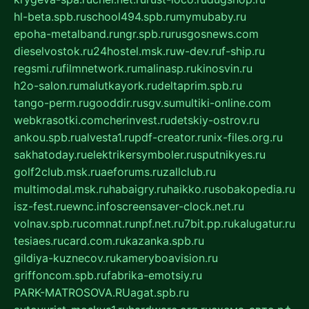
hl-beta.spb.ru
school494.spb.ru
mymubaby.ru
epoha-metalband.ru
ngr.spb.ru
rusgosnews.com
dieselvostok.ru
24hostel.msk.ru
w-dev.ru
f-ship.ru
regsmi.ru
filmnetwork.ru
malinasp.ru
kinosvin.ru
h2o-salon.ru
malutkayork.ru
deltaprim.spb.ru
tango-perm.ru
gooddir.ru
sgv.su
multiki-online.com
webkrasotki.com
cherinvest.ru
detskiy-ostrov.ru
ankou.spb.ru
alvesta1.ru
pdf-creator.ru
nix-files.org.ru
sakhatoday.ru
elektrikersymboler.ru
sputnikyes.ru
golf2club.msk.ru
aeforums.ru
zallclub.ru
multimodal.msk.ru
habaigry.ru
haikko.ru
sobakopedia.ru
isz-fest.ru
ewnc.info
screensaver-clock.net.ru
volnav.spb.ru
comnat.ru
npf.net.ru
7bit.pp.ru
kalugatur.ru
tesiaes.ru
card.com.ru
kazanka.spb.ru
gildiya-kuznecov.ru
kameryboavision.ru
griffoncom.spb.ru
fabrika-emotsiy.ru
PARK-MATROSOVA.RU
agat.spb.ru