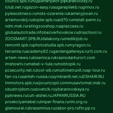
council.spb.ru
лодкипатриот.рф
kafekolizey.ru
iclub.net.ru
gazon-easy.ru
sugarepilekb.ru
grinox.ru
pylesostineco.ru
msts-ozarenie.ru
kameryjooan.ru
artemovskij.ru
dopler.spb.ru
aid70.ru
metall-perm.ru
ndm.msk.ru
ratingzooshop.ru
apiaccess.ru
globalautotrade.info
bezverhovskoe.ru
drsschool.ru
ZOOSMART.SPB.RU
dalakony.ru
medikijob.ru
remontt.spb.ru
photostudia.spb.ru
myragon.ru
terramia.ru
academy62.ru
gardengallereya.ru
rti.com.ru
artem-news.ru
biserinca.ru
krasnodarkurort.com
imshowtv.ru
mebel-v-tule.ru
mobtopik.ru
pcsecurity.net.ru
tool-sib.ru
multimetrunit.ru
sp-tour.ru
fan-cs.ru
santeh-russia.ru
symbian9.net.ru
DSHAIR.RU
tmmotors.spb.ru
xjocuricopii.com
musavtomat.msk.ru
obustrojdom.ru
sovetcik.ru
ybaranovskaya.ru
ppknews.ru
cult-alshei.ru
JAPANRUSSIA.RU
proekciyamebel.ru
imper-finans.ru
rim.org.ru
glamourai.ru
brassminus.ru
zabor-pro.ru
ftn.pp.ru