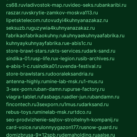
cs68.ru
vladivostok-map.ru
video-seks.ru
bankaribi.ru
raszar.ru
vskrytie-zamkov-moskva113.ru
lipetsktelecom.ru
tovudyi4kuhnyanazakaz.ru
seksuzb.ru
guzywia4kuhnyanazakaz.ru
fabrikaofabrikaokuhny.ru
kuhnyaekuhnyaafabrika.ru
kuhnyaykuhnyayfabrika.ru
e-abis1c.ru
store-brawl-stars.ru
kts-services.ru
dark-sand.ru
sindika-01.ru
sp-life.ru
x-legion.ru
sib-archives.ru
e-abis-1-c.ru
sindika01.ru
venda-festival.ru
store-brawlstars.ru
dooraleksandria.ru
antenna-highly.ru
mine-lab-msk.ru
1-mus.ru
3-sex-porn.ru
ban-damn.ru
purse-factory.ru
viagra-tablet.ru
fasbags.ru
adler-jun.ru
bandamn.ru
fincontech.ru
3sexporn.ru
1mus.ru
darksand.ru
rebus-toys.ru
minelab-msk.ru
rtdco.ru
seo-prodvizhenie-sajtov-stroitelnyh-kompanij.ru
card-voice.ru
rulonnyygazon177.ru
snow-guard.ru
domizbrusa-9x12spb.ru
demaholding.ru
aalse.ru