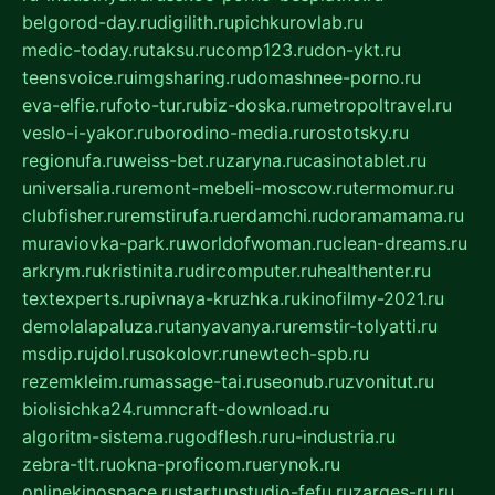
belgorod-day.ru
digilith.ru
pichkurovlab.ru
medic-today.ru
taksu.ru
comp123.ru
don-ykt.ru
teensvoice.ru
imgsharing.ru
domashnee-porno.ru
eva-elfie.ru
foto-tur.ru
biz-doska.ru
metropoltravel.ru
veslo-i-yakor.ru
borodino-media.ru
rostotsky.ru
regionufa.ru
weiss-bet.ru
zaryna.ru
casinotablet.ru
universalia.ru
remont-mebeli-moscow.ru
termomur.ru
clubfisher.ru
remstirufa.ru
erdamchi.ru
doramamama.ru
muraviovka-park.ru
worldofwoman.ru
clean-dreams.ru
arkrym.ru
kristinita.ru
dircomputer.ru
healthenter.ru
textexperts.ru
pivnaya-kruzhka.ru
kinofilmy-2021.ru
demolalapaluza.ru
tanyavanya.ru
remstir-tolyatti.ru
msdip.ru
jdol.ru
sokolovr.ru
newtech-spb.ru
rezemkleim.ru
massage-tai.ru
seonub.ru
zvonitut.ru
biolisichka24.ru
mncraft-download.ru
algoritm-sistema.ru
godflesh.ru
ru-industria.ru
zebra-tlt.ru
okna-proficom.ru
erynok.ru
onlinekinospace.ru
startupstudio-fefu.ru
zarges-ru.ru