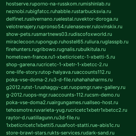
hostserve.ru
porno-na-russkom.ru
mishinlab.ru
neznobi.ru
bigfatcc.ru
habble.ru
starbucksvia.ru
delfinet.ru
silvernano.ru
elestal.ru
vektor-doroga.ru
velotrenajery.ru
pronso54.ru
lenasever.ru
lovinskix.ru
show-pets.ru
smartnews03.ru
discofoxworld.ru
miraclecoon.ru
pongup.ru
hostel65.ru
liura.ru
glasspb.ru
firehunters.ru
gribowo.ru
gnalis.ru
bulkitula.ru
hometown-france.ru
1-xbeticricetc-1-xbetti-5.ru
shop-garena.ru
cricetc-1-xbetr-1-xbetcc-2.ru
one-life-story.ru
top-halyava.ru
accounts112.ru
poka-vse-doma-2.ru
3-d-file.ru
hahahaharms.ru
g2012.ru
tst-1.ru
shaggy-cat.ru
opsmgr.ru
ev-gallery.ru
g-2012.ru
ops-mgr.ru
accounts-112.ru
csm-demo.ru
poka-vse-doma2.ru
airgungames.ru
allseo-host.ru
tehosmotre.ru
varieta-yug.ru
cricetc1xbetr1xbetcc2.ru
raytor-d.ru
atillagunn.ru
3d-file.ru
1xbeticricetc1xbetti5.ru
uafoot-statti.ru
e-abis1c.ru
store-brawl-stars.ru
kts-services.ru
dark-sand.ru