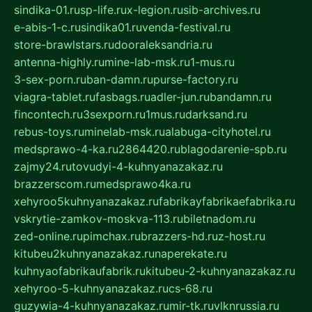
sindika-01.ru
sp-life.ru
x-legion.ru
sib-archives.ru
e-abis-1-c.ru
sindika01.ru
venda-festival.ru
store-brawlstars.ru
dooraleksandria.ru
antenna-highly.ru
mine-lab-msk.ru
1-mus.ru
3-sex-porn.ru
ban-damn.ru
purse-factory.ru
viagra-tablet.ru
fasbags.ru
adler-jun.ru
bandamn.ru
fincontech.ru
3sexporn.ru
1mus.ru
darksand.ru
rebus-toys.ru
minelab-msk.ru
alabuga-cityhotel.ru
medsprawo-4-ka.ru
2864420.ru
blagodarenie-spb.ru
zajmy24.ru
tovudyi-4-kuhnyanazakaz.ru
brazzerscom.ru
medsprawo4ka.ru
xehyroo5kuhnyanazakaz.ru
fabrikayfabrikaefabrika.ru
vskrytie-zamkov-moskva-113.ru
biletnadom.ru
zed-online.ru
pimchax.ru
brazzers-hd.ru
z-host.ru
kitubeu2kuhnyanazakaz.ru
naperekate.ru
kuhnyaofabrikaufabrik.ru
kitubeu-2-kuhnyanazakaz.ru
xehyroo-5-kuhnyanazakaz.ru
cs-68.ru
guzywia-4-kuhnyanazakaz.ru
mir-tk.ru
vlknrussia.ru