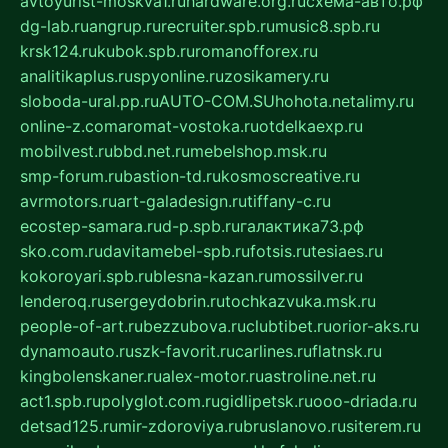
avtoyurist-moskva1.ru
hardware.org.ru
схема-авто.рф
dg-lab.ru
angrup.ru
recruiter.spb.ru
music8.spb.ru
krsk124.ru
kubok.spb.ru
romanofforex.ru
analitikaplus.ru
spyonline.ru
zosikamery.ru
sloboda-ural.pp.ru
AUTO-COM.SU
hohota.net
alimy.ru
online-z.com
aromat-vostoka.ru
otdelkaexp.ru
mobilvest.ru
bbd.net.ru
mebelshop.msk.ru
smp-forum.ru
bastion-td.ru
kosmoscreative.ru
avrmotors.ru
art-galadesign.ru
tiffany-c.ru
ecostep-samara.ru
d-p.spb.ru
галактика73.рф
sko.com.ru
davitamebel-spb.ru
fotsis.ru
tesiaes.ru
kokoroyari.spb.ru
blesna-kazan.ru
mossilver.ru
lenderoq.ru
sergeydobrin.ru
tochkazvuka.msk.ru
people-of-art.ru
bezzubova.ru
clubtibet.ru
orior-aks.ru
dynamoauto.ru
szk-favorit.ru
carlines.ru
flatnsk.ru
kingbolenskaner.ru
alex-motor.ru
astroline.net.ru
act1.spb.ru
polyglot.com.ru
gidlipetsk.ru
ooo-driada.ru
detsad125.ru
mir-zdoroviya.ru
bruslanovo.ru
siterem.ru