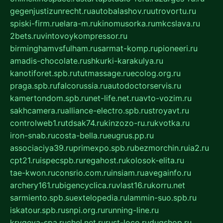
gegenjustizunrecht.ru
autobalashov.ru
utrovortu.ru
spiski-firm.ru
elara-m.ru
kinomusorka.ru
mkcslava.ru
2bets.ru
vintovoykompressor.ru
birminghamvsfulham.ru
sarmat-komp.ru
pioneeri.ru
amadis-chocolate.ru
shkurki-karakulya.ru
kanotiforet.spb.ru
tutmassage.ru
ecolog.org.ru
praga.spb.ru
falcorussia.ru
autodoctorservis.ru
kamertondom.spb.ru
net-life.net.ru
avto-vozim.ru
sakhcamera.ru
alliance-electro.spb.ru
stroyavt.ru
controlweb1.ru
tdsak74.ru
kinzozo-ru.ru
kvotka.ru
iron-snab.ru
costa-bella.ru
eugrus.pp.ru
associaciya39.ru
primexpo.spb.ru
bezmorchin.ru
ia2.ru
cpt21.ru
ispecspb.ru
regahost.ru
kolosok-elita.ru
tae-kwon.ru
consrio.com.ru
insiam.ru
avegainfo.ru
archery161.ru
bigencyclica.ru
vlast16.ru
korru.net
sarmiento.spb.su
extelopedia.ru
lammin-suo.spb.ru
iskatour.spb.ru
snpi.org.ru
running-line.ru
krygeva-spa.ru
chel.net.ru
rust-loco.ru
dugshop.ru