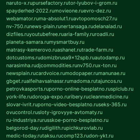
naruto-x.ru
pursefactory.ru
tor-lyubov-i-grom.ru
spayderhed-2022.ru
movieone.ru
evro-dez.ru
webamator.ru
ma-absolut1.ru
avtopomosch27.ru
nv-750.ru
news-plain.ru
nertansaga.ru
delanalad.ru
dizfiles.ru
youtubefree.ru
aria-family.ru
roadli.ru
planeta-samara.ru
mysmartbuy.ru
matrasy-kemerovo.ru
ashanet.ru
trade-farm.ru
dotcustoms.ru
domizbrusa9x12spb.ru
autodamp.ru
narasimha.ru
djcommodities.ru
nv750.ru
x-ton.ru
newsplain.ru
cardvoice.ru
modopaper.ru
manunae.ru
gbget.ru
alfeihavsalnassr.ru
madoma.ru
tajuncos.ru
petrovkasports.ru
porno-online-besplatno.ru
splclub.ru
york-life.ru
doroga-expo.ru
ribery.ru
cleanmedicine.ru
slovar-ivrit.ru
porno-video-besplatno.ru
seks-365.ru
ovucontrol.ru
sloty-igrovyye-avtomaty.ru
ru-industriya.ru
russkoe-porno-besplatno.ru
belgorod-day.ru
digilith.ru
pichkurovlab.ru
medic-today.ru
taksu.ru
comp123.ru
don-ykt.ru