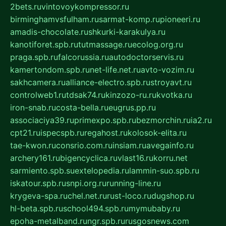
2bets.ru
vintovoykompressor.ru
birminghamvsfulham.ru
sarmat-komp.ru
pioneeri.ru
amadis-chocolate.ru
shkurki-karakulya.ru
kanotiforet.spb.ru
tutmassage.ru
ecolog.org.ru
praga.spb.ru
falcorussia.ru
autodoctorservis.ru
kamertondom.spb.ru
net-life.net.ru
avto-vozim.ru
sakhcamera.ru
alliance-electro.spb.ru
stroyavt.ru
controlweb1.ru
tdsak74.ru
kinzozo-ru.ru
kvotka.ru
iron-snab.ru
costa-bella.ru
eugrus.pp.ru
associaciya39.ru
primexpo.spb.ru
bezmorchin.ru
ia2.ru
cpt21.ru
ispecspb.ru
regahost.ru
kolosok-elita.ru
tae-kwon.ru
consrio.com.ru
insiam.ru
avegainfo.ru
archery161.ru
bigencyclica.ru
vlast16.ru
korru.net
sarmiento.spb.su
extelopedia.ru
lammin-suo.spb.ru
iskatour.spb.ru
snpi.org.ru
running-line.ru
krygeva-spa.ru
chel.net.ru
rust-loco.ru
dugshop.ru
hl-beta.spb.ru
school494.spb.ru
mymubaby.ru
epoha-metalband.ru
ngr.spb.ru
rusgosnews.com