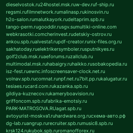
dieselvostok.ru
24hostel.msk.ru
w-dev.ru
f-ship.ru
regsmi.ru
filmnetwork.ru
malinasp.ru
kinosvin.ru
h2o-salon.ru
malutkayork.ru
deltaprim.spb.ru
tango-perm.ru
gooddir.ru
sgv.su
multiki-online.com
webkrasotki.com
cherinvest.ru
detskiy-ostrov.ru
ankou.spb.ru
alvesta1.ru
pdf-creator.ru
nix-files.org.ru
sakhatoday.ru
elektrikersymboler.ru
sputnikyes.ru
golf2club.msk.ru
aeforums.ru
zallclub.ru
multimodal.msk.ru
habaigry.ru
haikko.ru
sobakopedia.ru
isz-fest.ru
ewnc.info
screensaver-clock.net.ru
volnav.spb.ru
comnat.ru
npf.net.ru
7bit.pp.ru
kalugatur.ru
tesiaes.ru
card.com.ru
kazanka.spb.ru
gildiya-kuznecov.ru
kameryboavision.ru
griffoncom.spb.ru
fabrika-emotsiy.ru
PARK-MATROSOVA.RU
agat.spb.ru
avtoyurist-moskva1.ru
hardware.org.ru
схема-авто.рф
dg-lab.ru
angrup.ru
recruiter.spb.ru
music8.spb.ru
krsk124.ru
kubok.spb.ru
romanofforex.ru