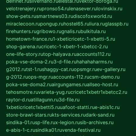
delfinet.ru
silvernano.ru
elestal.ru
vektor-doroga.ru
velotrenajery.ru
pronso54.ru
lenasever.ru
lovinskix.ru
show-pets.ru
smartnews03.ru
discofoxworld.ru
miraclecoon.ru
pongup.ru
hostel65.ru
liura.ru
glasspb.ru
firehunters.ru
gribowo.ru
gnalis.ru
bulkitula.ru
hometown-france.ru
1-xbeticricetc-1-xbetti-5.ru
shop-garena.ru
cricetc-1-xbetr-1-xbetcc-2.ru
one-life-story.ru
top-halyava.ru
accounts112.ru
poka-vse-doma-2.ru
3-d-file.ru
hahahaharms.ru
g2012.ru
tst-1.ru
shaggy-cat.ru
opsmgr.ru
ev-gallery.ru
g-2012.ru
ops-mgr.ru
accounts-112.ru
csm-demo.ru
poka-vse-doma2.ru
airgungames.ru
allseo-host.ru
tehosmotre.ru
varieta-yug.ru
cricetc1xbetr1xbetcc2.ru
raytor-d.ru
atillagunn.ru
3d-file.ru
1xbeticricetc1xbetti5.ru
uafoot-statti.ru
e-abis1c.ru
store-brawl-stars.ru
kts-services.ru
dark-sand.ru
sindika-01.ru
sp-life.ru
x-legion.ru
sib-archives.ru
e-abis-1-c.ru
sindika01.ru
venda-festival.ru