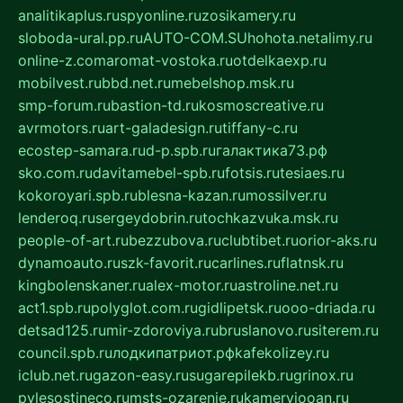
analitikaplus.ru
spyonline.ru
zosikamery.ru
sloboda-ural.pp.ru
AUTO-COM.SU
hohota.net
alimy.ru
online-z.com
aromat-vostoka.ru
otdelkaexp.ru
mobilvest.ru
bbd.net.ru
mebelshop.msk.ru
smp-forum.ru
bastion-td.ru
kosmoscreative.ru
avrmotors.ru
art-galadesign.ru
tiffany-c.ru
ecostep-samara.ru
d-p.spb.ru
галактика73.рф
sko.com.ru
davitamebel-spb.ru
fotsis.ru
tesiaes.ru
kokoroyari.spb.ru
blesna-kazan.ru
mossilver.ru
lenderoq.ru
sergeydobrin.ru
tochkazvuka.msk.ru
people-of-art.ru
bezzubova.ru
clubtibet.ru
orior-aks.ru
dynamoauto.ru
szk-favorit.ru
carlines.ru
flatnsk.ru
kingbolenskaner.ru
alex-motor.ru
astroline.net.ru
act1.spb.ru
polyglot.com.ru
gidlipetsk.ru
ooo-driada.ru
detsad125.ru
mir-zdoroviya.ru
bruslanovo.ru
siterem.ru
council.spb.ru
лодкипатриот.рф
kafekolizey.ru
iclub.net.ru
gazon-easy.ru
sugarepilekb.ru
grinox.ru
pylesostineco.ru
msts-ozarenie.ru
kameryjooan.ru