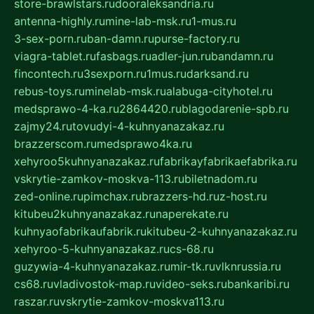
store-brawlstars.ru
dooraleksandria.ru
antenna-highly.ru
mine-lab-msk.ru
1-mus.ru
3-sex-porn.ru
ban-damn.ru
purse-factory.ru
viagra-tablet.ru
fasbags.ru
adler-jun.ru
bandamn.ru
fincontech.ru
3sexporn.ru
1mus.ru
darksand.ru
rebus-toys.ru
minelab-msk.ru
alabuga-cityhotel.ru
medsprawo-4-ka.ru
2864420.ru
blagodarenie-spb.ru
zajmy24.ru
tovudyi-4-kuhnyanazakaz.ru
brazzerscom.ru
medsprawo4ka.ru
xehyroo5kuhnyanazakaz.ru
fabrikayfabrikaefabrika.ru
vskrytie-zamkov-moskva-113.ru
biletnadom.ru
zed-online.ru
pimchax.ru
brazzers-hd.ru
z-host.ru
kitubeu2kuhnyanazakaz.ru
naperekate.ru
kuhnyaofabrikaufabrik.ru
kitubeu-2-kuhnyanazakaz.ru
xehyroo-5-kuhnyanazakaz.ru
cs-68.ru
guzywia-4-kuhnyanazakaz.ru
mir-tk.ru
vlknrussia.ru
cs68.ru
vladivostok-map.ru
video-seks.ru
bankaribi.ru
raszar.ru
vskrytie-zamkov-moskva113.ru