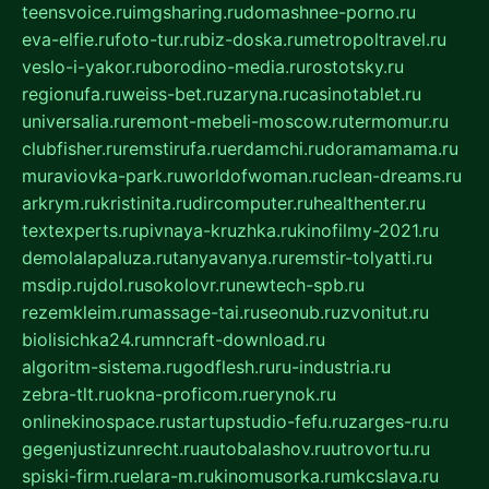
teensvoice.ru
imgsharing.ru
domashnee-porno.ru
eva-elfie.ru
foto-tur.ru
biz-doska.ru
metropoltravel.ru
veslo-i-yakor.ru
borodino-media.ru
rostotsky.ru
regionufa.ru
weiss-bet.ru
zaryna.ru
casinotablet.ru
universalia.ru
remont-mebeli-moscow.ru
termomur.ru
clubfisher.ru
remstirufa.ru
erdamchi.ru
doramamama.ru
muraviovka-park.ru
worldofwoman.ru
clean-dreams.ru
arkrym.ru
kristinita.ru
dircomputer.ru
healthenter.ru
textexperts.ru
pivnaya-kruzhka.ru
kinofilmy-2021.ru
demolalapaluza.ru
tanyavanya.ru
remstir-tolyatti.ru
msdip.ru
jdol.ru
sokolovr.ru
newtech-spb.ru
rezemkleim.ru
massage-tai.ru
seonub.ru
zvonitut.ru
biolisichka24.ru
mncraft-download.ru
algoritm-sistema.ru
godflesh.ru
ru-industria.ru
zebra-tlt.ru
okna-proficom.ru
erynok.ru
onlinekinospace.ru
startupstudio-fefu.ru
zarges-ru.ru
gegenjustizunrecht.ru
autobalashov.ru
utrovortu.ru
spiski-firm.ru
elara-m.ru
kinomusorka.ru
mkcslava.ru