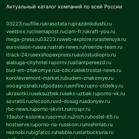
Актуальный каталог компаний по всей России
03223.ru
ufille.ru
krasotata.ru
prazdnikdushi.ru
veetbox.ru
cinemapost.ru
ciam-fr.ru
kraft-you.ru
mega-press.ru
03223.ru
web-explore.ru
rastenuya.ru
eurovision-russia.ru
strah-news.ru
freeride-team.ru
itrack-24.ru
sexshopexpress.ru
autostudiopro.ru
alabuga-cityhotel.ru
pornv.ru
atlantpereezd.ru
bud-em-znakomye.ru
a-cdc.ru
elektrostal-news.ru
korolevremont-market.ru
budem-znakomye.ru
oooagrosnab.ru
fpodaso.ru
emfire.ru
pro-otdelky.ru
ukrasotki.ru
seksuzbek.ru
seks-uzbek.ru
porno-vk.ru
sovratili.ru
olecoon.ru
vd-dosug.ru
adonyev.ru
rbc-news.ru
porno-skvirt.ru
krospr.ru
13autor-kolonka.ru
sormol.ru
2rich.ru
hostel-65.ru
hostserve.ru
porno-na-russkom.ru
mishinlab.ru
neznobi.ru
bigfatcc.ru
habble.ru
starbucksvia.ru