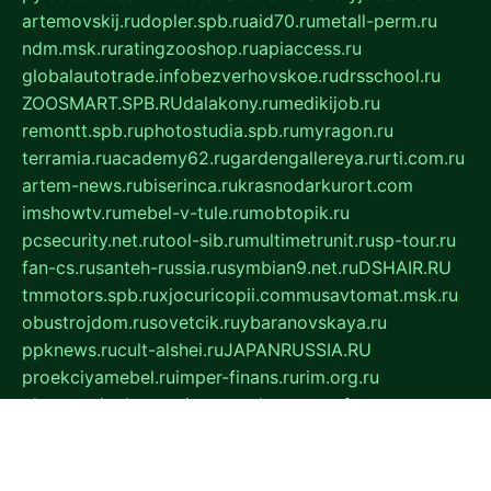
artemovskij.ru
dopler.spb.ru
aid70.ru
metall-perm.ru
ndm.msk.ru
ratingzooshop.ru
apiaccess.ru
globalautotrade.info
bezverhovskoe.ru
drsschool.ru
ZOOSMART.SPB.RU
dalakony.ru
medikijob.ru
remontt.spb.ru
photostudia.spb.ru
myragon.ru
terramia.ru
academy62.ru
gardengallereya.ru
rti.com.ru
artem-news.ru
biserinca.ru
krasnodarkurort.com
imshowtv.ru
mebel-v-tule.ru
mobtopik.ru
pcsecurity.net.ru
tool-sib.ru
multimetrunit.ru
sp-tour.ru
fan-cs.ru
santeh-russia.ru
symbian9.net.ru
DSHAIR.RU
tmmotors.spb.ru
xjocuricopii.com
musavtomat.msk.ru
obustrojdom.ru
sovetcik.ru
ybaranovskaya.ru
ppknews.ru
cult-alshei.ru
JAPANRUSSIA.RU
proekciyamebel.ru
imper-finans.ru
rim.org.ru
glamourai.ru
brassminus.ru
zabor-pro.ru
ftn.pp.ru
dorogoe58.ru
laimengpacker.ru
kuzova-zapchasti.ru
sageerp.ru
taxodrom.ru
dsrazvitie.ru
hardcity.net.ru
ratinghomegames.ru
topservice25.ru
gubernyan.ru