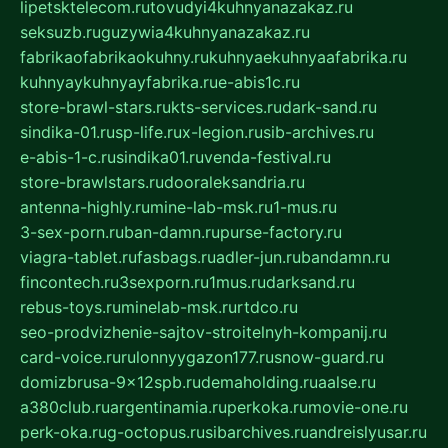
lipetsktelecom.ru
tovudyi4kuhnyanazakaz.ru
seksuzb.ru
guzywia4kuhnyanazakaz.ru
fabrikaofabrikaokuhny.ru
kuhnyaekuhnyaafabrika.ru
kuhnyaykuhnyayfabrika.ru
e-abis1c.ru
store-brawl-stars.ru
kts-services.ru
dark-sand.ru
sindika-01.ru
sp-life.ru
x-legion.ru
sib-archives.ru
e-abis-1-c.ru
sindika01.ru
venda-festival.ru
store-brawlstars.ru
dooraleksandria.ru
antenna-highly.ru
mine-lab-msk.ru
1-mus.ru
3-sex-porn.ru
ban-damn.ru
purse-factory.ru
viagra-tablet.ru
fasbags.ru
adler-jun.ru
bandamn.ru
fincontech.ru
3sexporn.ru
1mus.ru
darksand.ru
rebus-toys.ru
minelab-msk.ru
rtdco.ru
seo-prodvizhenie-sajtov-stroitelnyh-kompanij.ru
card-voice.ru
rulonnyygazon177.ru
snow-guard.ru
domizbrusa-9x12spb.ru
demaholding.ru
aalse.ru
a380club.ru
argentinamia.ru
perkoka.ru
movie-one.ru
perk-oka.ru
g-octopus.ru
sibarchives.ru
andreislyusar.ru