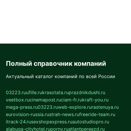
Полный справочник компаний
Актуальный каталог компаний по всей России
03223.ru
ufille.ru
krasotata.ru
prazdnikdushi.ru
veetbox.ru
cinemapost.ru
ciam-fr.ru
kraft-you.ru
mega-press.ru
03223.ru
web-explore.ru
rastenuya.ru
eurovision-russia.ru
strah-news.ru
freeride-team.ru
itrack-24.ru
sexshopexpress.ru
autostudiopro.ru
alabuga-cityhotel.ru
pornv.ru
atlantpereezd.ru