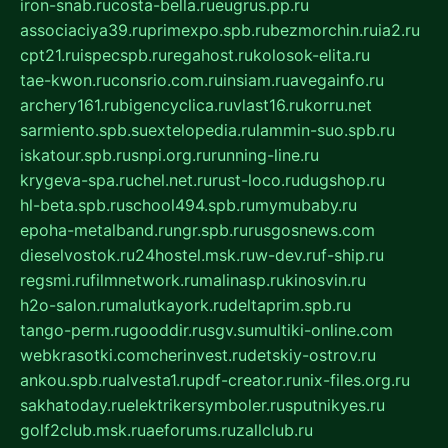
iron-snab.ru
costa-bella.ru
eugrus.pp.ru
associaciya39.ru
primexpo.spb.ru
bezmorchin.ru
ia2.ru
cpt21.ru
ispecspb.ru
regahost.ru
kolosok-elita.ru
tae-kwon.ru
consrio.com.ru
insiam.ru
avegainfo.ru
archery161.ru
bigencyclica.ru
vlast16.ru
korru.net
sarmiento.spb.su
extelopedia.ru
lammin-suo.spb.ru
iskatour.spb.ru
snpi.org.ru
running-line.ru
krygeva-spa.ru
chel.net.ru
rust-loco.ru
dugshop.ru
hl-beta.spb.ru
school494.spb.ru
mymubaby.ru
epoha-metalband.ru
ngr.spb.ru
rusgosnews.com
dieselvostok.ru
24hostel.msk.ru
w-dev.ru
f-ship.ru
regsmi.ru
filmnetwork.ru
malinasp.ru
kinosvin.ru
h2o-salon.ru
malutkayork.ru
deltaprim.spb.ru
tango-perm.ru
gooddir.ru
sgv.su
multiki-online.com
webkrasotki.com
cherinvest.ru
detskiy-ostrov.ru
ankou.spb.ru
alvesta1.ru
pdf-creator.ru
nix-files.org.ru
sakhatoday.ru
elektrikersymboler.ru
sputnikyes.ru
golf2club.msk.ru
aeforums.ru
zallclub.ru