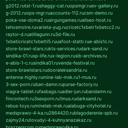
g2012.ru
tst-1.ru
shaggy-cat.ru
opsmgr.ru
ev-gallery.ru
g-2012.ru
ops-mgr.ru
accounts-112.ru
csm-demo.ru
poka-vse-doma2.ru
airgungames.ru
allseo-host.ru
tehosmotre.ru
varieta-yug.ru
cricetc1xbetr1xbetcc2.ru
raytor-d.ru
atillagunn.ru
3d-file.ru
1xbeticricetc1xbetti5.ru
uafoot-statti.ru
e-abis1c.ru
store-brawl-stars.ru
kts-services.ru
dark-sand.ru
sindika-01.ru
sp-life.ru
x-legion.ru
sib-archives.ru
e-abis-1-c.ru
sindika01.ru
venda-festival.ru
store-brawlstars.ru
dooraleksandria.ru
antenna-highly.ru
mine-lab-msk.ru
1-mus.ru
3-sex-porn.ru
ban-damn.ru
purse-factory.ru
viagra-tablet.ru
fasbags.ru
adler-jun.ru
bandamn.ru
fincontech.ru
3sexporn.ru
1mus.ru
darksand.ru
rebus-toys.ru
minelab-msk.ru
alabuga-cityhotel.ru
medsprawo-4-ka.ru
2864420.ru
blagodarenie-spb.ru
zajmy24.ru
tovudyi-4-kuhnyanazakaz.ru
brazzerscom.ru
medsprawo4ka.ru