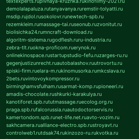
textexperts.ru
pivnaya-kruzhka.ru
kinofilmy-2021.ru
demolalapaluza.ru
tanyavanya.ru
remstir-tolyatti.ru
msdip.ru
jdol.ru
sokolovr.ru
newtech-spb.ru
rezemkleim.ru
massage-tai.ru
seonub.ru
zvonitut.ru
biolisichka24.ru
mncraft-download.ru
algoritm-sistema.ru
godflesh.ru
ru-industria.ru
zebra-tlt.ru
okna-proficom.ru
erynok.ru
onlinekinospace.ru
startupstudio-fefu.ru
zarges-ru.ru
gegenjustizunrecht.ru
autobalashov.ru
utrovortu.ru
spiski-firm.ru
elara-m.ru
kinomusorka.ru
mkcslava.ru
2bets.ru
vintovoykompressor.ru
birminghamvsfulham.ru
sarmat-komp.ru
pioneeri.ru
amadis-chocolate.ru
shkurki-karakulya.ru
kanotiforet.spb.ru
tutmassage.ru
ecolog.org.ru
praga.spb.ru
falcorussia.ru
autodoctorservis.ru
kamertondom.spb.ru
net-life.net.ru
avto-vozim.ru
sakhcamera.ru
alliance-electro.spb.ru
stroyavt.ru
controlweb1.ru
tdsak74.ru
kinzozo-ru.ru
kvotka.ru