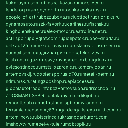
kokoroyari.spb.ru
blesna-kazan.ru
mossilver.ru
lenderoq.ru
sergeydobrin.ru
tochkazvuka.msk.ru
people-of-art.ru
bezzubova.ru
clubtibet.ru
orior-aks.ru
dynamoauto.ru
szk-favorit.ru
carlines.ru
flatnsk.ru
kingbolenskaner.ru
alex-motor.ru
astroline.net.ru
act1.spb.ru
polyglot.com.ru
gidlipetsk.ru
ooo-driada.ru
detsad125.ru
mir-zdoroviya.ru
bruslanovo.ru
siterem.ru
council.spb.ru
лодкипатриот.рф
kafekolizey.ru
iclub.net.ru
gazon-easy.ru
sugarepilekb.ru
grinox.ru
pylesostineco.ru
msts-ozarenie.ru
kameryjooan.ru
artemovskij.ru
dopler.spb.ru
aid70.ru
metall-perm.ru
ndm.msk.ru
ratingzooshop.ru
apiaccess.ru
globalautotrade.info
bezverhovskoe.ru
drsschool.ru
ZOOSMART.SPB.RU
dalakony.ru
medikijob.ru
remontt.spb.ru
photostudia.spb.ru
myragon.ru
terramia.ru
academy62.ru
gardengallereya.ru
rti.com.ru
artem-news.ru
biserinca.ru
krasnodarkurort.com
imshowtv.ru
mebel-v-tule.ru
mobtopik.ru