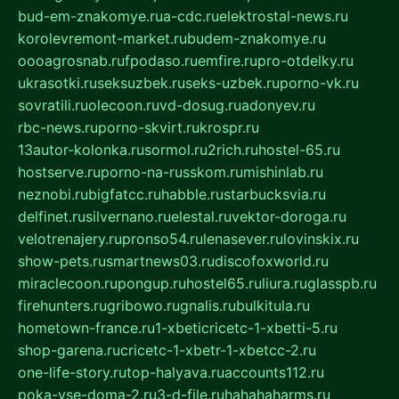
bud-em-znakomye.ru
a-cdc.ru
elektrostal-news.ru
korolevremont-market.ru
budem-znakomye.ru
oooagrosnab.ru
fpodaso.ru
emfire.ru
pro-otdelky.ru
ukrasotki.ru
seksuzbek.ru
seks-uzbek.ru
porno-vk.ru
sovratili.ru
olecoon.ru
vd-dosug.ru
adonyev.ru
rbc-news.ru
porno-skvirt.ru
krospr.ru
13autor-kolonka.ru
sormol.ru
2rich.ru
hostel-65.ru
hostserve.ru
porno-na-russkom.ru
mishinlab.ru
neznobi.ru
bigfatcc.ru
habble.ru
starbucksvia.ru
delfinet.ru
silvernano.ru
elestal.ru
vektor-doroga.ru
velotrenajery.ru
pronso54.ru
lenasever.ru
lovinskix.ru
show-pets.ru
smartnews03.ru
discofoxworld.ru
miraclecoon.ru
pongup.ru
hostel65.ru
liura.ru
glasspb.ru
firehunters.ru
gribowo.ru
gnalis.ru
bulkitula.ru
hometown-france.ru
1-xbeticricetc-1-xbetti-5.ru
shop-garena.ru
cricetc-1-xbetr-1-xbetcc-2.ru
one-life-story.ru
top-halyava.ru
accounts112.ru
poka-vse-doma-2.ru
3-d-file.ru
hahahaharms.ru