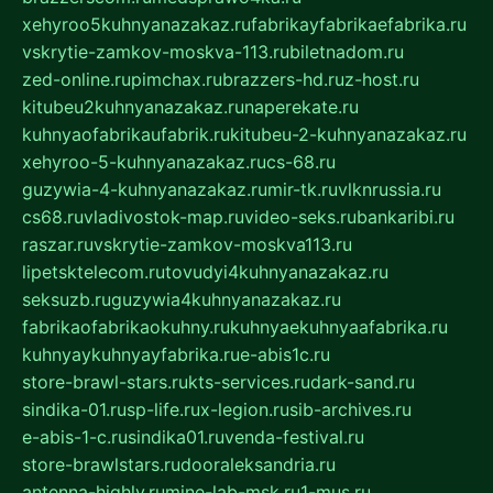
xehyroo5kuhnyanazakaz.ru
fabrikayfabrikaefabrika.ru
vskrytie-zamkov-moskva-113.ru
biletnadom.ru
zed-online.ru
pimchax.ru
brazzers-hd.ru
z-host.ru
kitubeu2kuhnyanazakaz.ru
naperekate.ru
kuhnyaofabrikaufabrik.ru
kitubeu-2-kuhnyanazakaz.ru
xehyroo-5-kuhnyanazakaz.ru
cs-68.ru
guzywia-4-kuhnyanazakaz.ru
mir-tk.ru
vlknrussia.ru
cs68.ru
vladivostok-map.ru
video-seks.ru
bankaribi.ru
raszar.ru
vskrytie-zamkov-moskva113.ru
lipetsktelecom.ru
tovudyi4kuhnyanazakaz.ru
seksuzb.ru
guzywia4kuhnyanazakaz.ru
fabrikaofabrikaokuhny.ru
kuhnyaekuhnyaafabrika.ru
kuhnyaykuhnyayfabrika.ru
e-abis1c.ru
store-brawl-stars.ru
kts-services.ru
dark-sand.ru
sindika-01.ru
sp-life.ru
x-legion.ru
sib-archives.ru
e-abis-1-c.ru
sindika01.ru
venda-festival.ru
store-brawlstars.ru
dooraleksandria.ru
antenna-highly.ru
mine-lab-msk.ru
1-mus.ru