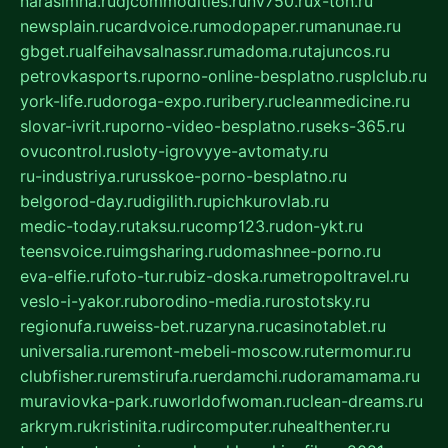
narasimha.ru
djcommodities.ru
nv750.ru
x-ton.ru
newsplain.ru
cardvoice.ru
modopaper.ru
manunae.ru
gbget.ru
alfeihavsalnassr.ru
madoma.ru
tajuncos.ru
petrovkasports.ru
porno-online-besplatno.ru
splclub.ru
york-life.ru
doroga-expo.ru
ribery.ru
cleanmedicine.ru
slovar-ivrit.ru
porno-video-besplatno.ru
seks-365.ru
ovucontrol.ru
sloty-igrovyye-avtomaty.ru
ru-industriya.ru
russkoe-porno-besplatno.ru
belgorod-day.ru
digilith.ru
pichkurovlab.ru
medic-today.ru
taksu.ru
comp123.ru
don-ykt.ru
teensvoice.ru
imgsharing.ru
domashnee-porno.ru
eva-elfie.ru
foto-tur.ru
biz-doska.ru
metropoltravel.ru
veslo-i-yakor.ru
borodino-media.ru
rostotsky.ru
regionufa.ru
weiss-bet.ru
zaryna.ru
casinotablet.ru
universalia.ru
remont-mebeli-moscow.ru
termomur.ru
clubfisher.ru
remstirufa.ru
erdamchi.ru
doramamama.ru
muraviovka-park.ru
worldofwoman.ru
clean-dreams.ru
arkrym.ru
kristinita.ru
dircomputer.ru
healthenter.ru