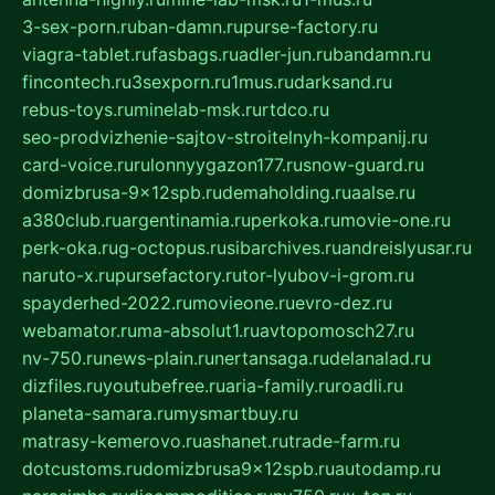
3-sex-porn.ru
ban-damn.ru
purse-factory.ru
viagra-tablet.ru
fasbags.ru
adler-jun.ru
bandamn.ru
fincontech.ru
3sexporn.ru
1mus.ru
darksand.ru
rebus-toys.ru
minelab-msk.ru
rtdco.ru
seo-prodvizhenie-sajtov-stroitelnyh-kompanij.ru
card-voice.ru
rulonnyygazon177.ru
snow-guard.ru
domizbrusa-9x12spb.ru
demaholding.ru
aalse.ru
a380club.ru
argentinamia.ru
perkoka.ru
movie-one.ru
perk-oka.ru
g-octopus.ru
sibarchives.ru
andreislyusar.ru
naruto-x.ru
pursefactory.ru
tor-lyubov-i-grom.ru
spayderhed-2022.ru
movieone.ru
evro-dez.ru
webamator.ru
ma-absolut1.ru
avtopomosch27.ru
nv-750.ru
news-plain.ru
nertansaga.ru
delanalad.ru
dizfiles.ru
youtubefree.ru
aria-family.ru
roadli.ru
planeta-samara.ru
mysmartbuy.ru
matrasy-kemerovo.ru
ashanet.ru
trade-farm.ru
dotcustoms.ru
domizbrusa9x12spb.ru
autodamp.ru