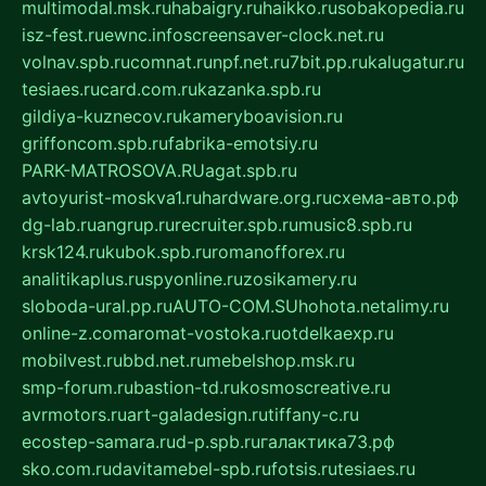
multimodal.msk.ru
habaigry.ru
haikko.ru
sobakopedia.ru
isz-fest.ru
ewnc.info
screensaver-clock.net.ru
volnav.spb.ru
comnat.ru
npf.net.ru
7bit.pp.ru
kalugatur.ru
tesiaes.ru
card.com.ru
kazanka.spb.ru
gildiya-kuznecov.ru
kameryboavision.ru
griffoncom.spb.ru
fabrika-emotsiy.ru
PARK-MATROSOVA.RU
agat.spb.ru
avtoyurist-moskva1.ru
hardware.org.ru
схема-авто.рф
dg-lab.ru
angrup.ru
recruiter.spb.ru
music8.spb.ru
krsk124.ru
kubok.spb.ru
romanofforex.ru
analitikaplus.ru
spyonline.ru
zosikamery.ru
sloboda-ural.pp.ru
AUTO-COM.SU
hohota.net
alimy.ru
online-z.com
aromat-vostoka.ru
otdelkaexp.ru
mobilvest.ru
bbd.net.ru
mebelshop.msk.ru
smp-forum.ru
bastion-td.ru
kosmoscreative.ru
avrmotors.ru
art-galadesign.ru
tiffany-c.ru
ecostep-samara.ru
d-p.spb.ru
галактика73.рф
sko.com.ru
davitamebel-spb.ru
fotsis.ru
tesiaes.ru