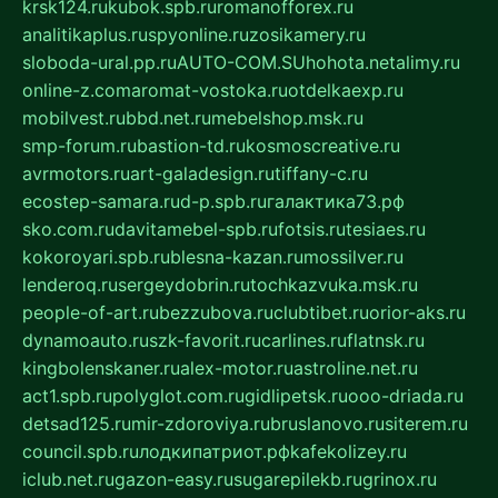
krsk124.ru
kubok.spb.ru
romanofforex.ru
analitikaplus.ru
spyonline.ru
zosikamery.ru
sloboda-ural.pp.ru
AUTO-COM.SU
hohota.net
alimy.ru
online-z.com
aromat-vostoka.ru
otdelkaexp.ru
mobilvest.ru
bbd.net.ru
mebelshop.msk.ru
smp-forum.ru
bastion-td.ru
kosmoscreative.ru
avrmotors.ru
art-galadesign.ru
tiffany-c.ru
ecostep-samara.ru
d-p.spb.ru
галактика73.рф
sko.com.ru
davitamebel-spb.ru
fotsis.ru
tesiaes.ru
kokoroyari.spb.ru
blesna-kazan.ru
mossilver.ru
lenderoq.ru
sergeydobrin.ru
tochkazvuka.msk.ru
people-of-art.ru
bezzubova.ru
clubtibet.ru
orior-aks.ru
dynamoauto.ru
szk-favorit.ru
carlines.ru
flatnsk.ru
kingbolenskaner.ru
alex-motor.ru
astroline.net.ru
act1.spb.ru
polyglot.com.ru
gidlipetsk.ru
ooo-driada.ru
detsad125.ru
mir-zdoroviya.ru
bruslanovo.ru
siterem.ru
council.spb.ru
лодкипатриот.рф
kafekolizey.ru
iclub.net.ru
gazon-easy.ru
sugarepilekb.ru
grinox.ru