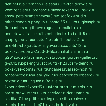
delfinet.ru
silvernano.ru
elestal.ru
vektor-doroga.ru
velotrenajery.ru
pronso54.ru
lenasever.ru
lovinskix.ru
show-pets.ru
smartnews03.ru
discofoxworld.ru
miraclecoon.ru
pongup.ru
hostel65.ru
liura.ru
glasspb.ru
firehunters.ru
gribowo.ru
gnalis.ru
bulkitula.ru
hometown-france.ru
1-xbeticricetc-1-xbetti-5.ru
shop-garena.ru
cricetc-1-xbetr-1-xbetcc-2.ru
one-life-story.ru
top-halyava.ru
accounts112.ru
poka-vse-doma-2.ru
3-d-file.ru
hahahaharms.ru
g2012.ru
tst-1.ru
shaggy-cat.ru
opsmgr.ru
ev-gallery.ru
g-2012.ru
ops-mgr.ru
accounts-112.ru
csm-demo.ru
poka-vse-doma2.ru
airgungames.ru
allseo-host.ru
tehosmotre.ru
varieta-yug.ru
cricetc1xbetr1xbetcc2.ru
raytor-d.ru
atillagunn.ru
3d-file.ru
1xbeticricetc1xbetti5.ru
uafoot-statti.ru
e-abis1c.ru
store-brawl-stars.ru
kts-services.ru
dark-sand.ru
sindika-01.ru
sp-life.ru
x-legion.ru
sib-archives.ru
e-abis-1-c.ru
sindika01.ru
venda-festival.ru