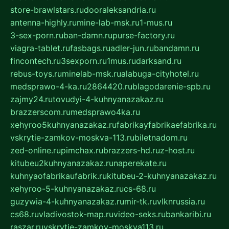
store-brawlstars.ru
dooraleksandria.ru
antenna-highly.ru
mine-lab-msk.ru
1-mus.ru
3-sex-porn.ru
ban-damn.ru
purse-factory.ru
viagra-tablet.ru
fasbags.ru
adler-jun.ru
bandamn.ru
fincontech.ru
3sexporn.ru
1mus.ru
darksand.ru
rebus-toys.ru
minelab-msk.ru
alabuga-cityhotel.ru
medsprawo-4-ka.ru
2864420.ru
blagodarenie-spb.ru
zajmy24.ru
tovudyi-4-kuhnyanazakaz.ru
brazzerscom.ru
medsprawo4ka.ru
xehyroo5kuhnyanazakaz.ru
fabrikayfabrikaefabrika.ru
vskrytie-zamkov-moskva-113.ru
biletnadom.ru
zed-online.ru
pimchax.ru
brazzers-hd.ru
z-host.ru
kitubeu2kuhnyanazakaz.ru
naperekate.ru
kuhnyaofabrikaufabrik.ru
kitubeu-2-kuhnyanazakaz.ru
xehyroo-5-kuhnyanazakaz.ru
cs-68.ru
guzywia-4-kuhnyanazakaz.ru
mir-tk.ru
vlknrussia.ru
cs68.ru
vladivostok-map.ru
video-seks.ru
bankaribi.ru
raszar.ru
vskrytie-zamkov-moskva113.ru