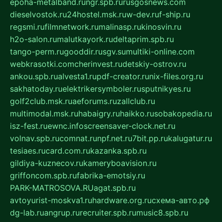
epoha-metalband.ru
ngr.spb.ru
rusgosnews.com
dieselvostok.ru
24hostel.msk.ru
w-dev.ru
f-ship.ru
regsmi.ru
filmnetwork.ru
malinasp.ru
kinosvin.ru
h2o-salon.ru
malutkayork.ru
deltaprim.spb.ru
tango-perm.ru
gooddir.ru
sgv.su
multiki-online.com
webkrasotki.com
cherinvest.ru
detskiy-ostrov.ru
ankou.spb.ru
alvesta1.ru
pdf-creator.ru
nix-files.org.ru
sakhatoday.ru
elektrikersymboler.ru
sputnikyes.ru
golf2club.msk.ru
aeforums.ru
zallclub.ru
multimodal.msk.ru
habaigry.ru
haikko.ru
sobakopedia.ru
isz-fest.ru
ewnc.info
screensaver-clock.net.ru
volnav.spb.ru
comnat.ru
npf.net.ru
7bit.pp.ru
kalugatur.ru
tesiaes.ru
card.com.ru
kazanka.spb.ru
gildiya-kuznecov.ru
kameryboavision.ru
griffoncom.spb.ru
fabrika-emotsiy.ru
PARK-MATROSOVA.RU
agat.spb.ru
avtoyurist-moskva1.ru
hardware.org.ru
схема-авто.рф
dg-lab.ru
angrup.ru
recruiter.spb.ru
music8.spb.ru