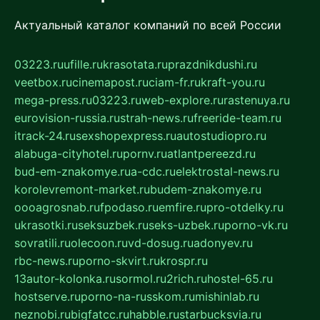
Актуальный каталог компаний по всей России
03223.ru
ufille.ru
krasotata.ru
prazdnikdushi.ru
veetbox.ru
cinemapost.ru
ciam-fr.ru
kraft-you.ru
mega-press.ru
03223.ru
web-explore.ru
rastenuya.ru
eurovision-russia.ru
strah-news.ru
freeride-team.ru
itrack-24.ru
sexshopexpress.ru
autostudiopro.ru
alabuga-cityhotel.ru
pornv.ru
atlantpereezd.ru
bud-em-znakomye.ru
a-cdc.ru
elektrostal-news.ru
korolevremont-market.ru
budem-znakomye.ru
oooagrosnab.ru
fpodaso.ru
emfire.ru
pro-otdelky.ru
ukrasotki.ru
seksuzbek.ru
seks-uzbek.ru
porno-vk.ru
sovratili.ru
olecoon.ru
vd-dosug.ru
adonyev.ru
rbc-news.ru
porno-skvirt.ru
krospr.ru
13autor-kolonka.ru
sormol.ru
2rich.ru
hostel-65.ru
hostserve.ru
porno-na-russkom.ru
mishinlab.ru
neznobi.ru
bigfatcc.ru
habble.ru
starbucksvia.ru