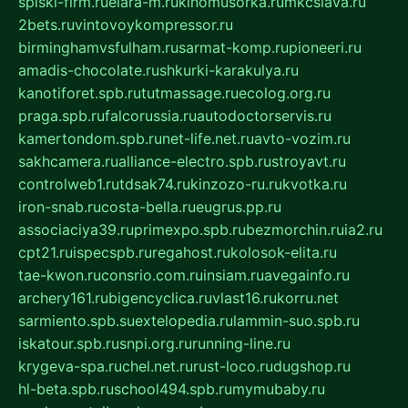
spiski-firm.ru
elara-m.ru
kinomusorka.ru
mkcslava.ru
2bets.ru
vintovoykompressor.ru
birminghamvsfulham.ru
sarmat-komp.ru
pioneeri.ru
amadis-chocolate.ru
shkurki-karakulya.ru
kanotiforet.spb.ru
tutmassage.ru
ecolog.org.ru
praga.spb.ru
falcorussia.ru
autodoctorservis.ru
kamertondom.spb.ru
net-life.net.ru
avto-vozim.ru
sakhcamera.ru
alliance-electro.spb.ru
stroyavt.ru
controlweb1.ru
tdsak74.ru
kinzozo-ru.ru
kvotka.ru
iron-snab.ru
costa-bella.ru
eugrus.pp.ru
associaciya39.ru
primexpo.spb.ru
bezmorchin.ru
ia2.ru
cpt21.ru
ispecspb.ru
regahost.ru
kolosok-elita.ru
tae-kwon.ru
consrio.com.ru
insiam.ru
avegainfo.ru
archery161.ru
bigencyclica.ru
vlast16.ru
korru.net
sarmiento.spb.su
extelopedia.ru
lammin-suo.spb.ru
iskatour.spb.ru
snpi.org.ru
running-line.ru
krygeva-spa.ru
chel.net.ru
rust-loco.ru
dugshop.ru
hl-beta.spb.ru
school494.spb.ru
mymubaby.ru