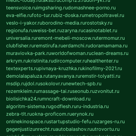
medic-today.ru
taksu.ru
comp123.ru
don-ykt.ru
teensvoice.ru
imgsharing.ru
domashnee-porno.ru
eva-elfie.ru
foto-tur.ru
biz-doska.ru
metropoltravel.ru
veslo-i-yakor.ru
borodino-media.ru
rostotsky.ru
regionufa.ru
weiss-bet.ru
zaryna.ru
casinotablet.ru
universalia.ru
remont-mebeli-moscow.ru
termomur.ru
clubfisher.ru
remstirufa.ru
erdamchi.ru
doramamama.ru
muraviovka-park.ru
worldofwoman.ru
clean-dreams.ru
arkrym.ru
kristinita.ru
dircomputer.ru
healthenter.ru
textexperts.ru
pivnaya-kruzhka.ru
kinofilmy-2021.ru
demolalapaluza.ru
tanyavanya.ru
remstir-tolyatti.ru
msdip.ru
jdol.ru
sokolovr.ru
newtech-spb.ru
rezemkleim.ru
massage-tai.ru
seonub.ru
zvonitut.ru
biolisichka24.ru
mncraft-download.ru
algoritm-sistema.ru
godflesh.ru
ru-industria.ru
zebra-tlt.ru
okna-proficom.ru
erynok.ru
onlinekinospace.ru
startupstudio-fefu.ru
zarges-ru.ru
gegenjustizunrecht.ru
autobalashov.ru
utrovortu.ru