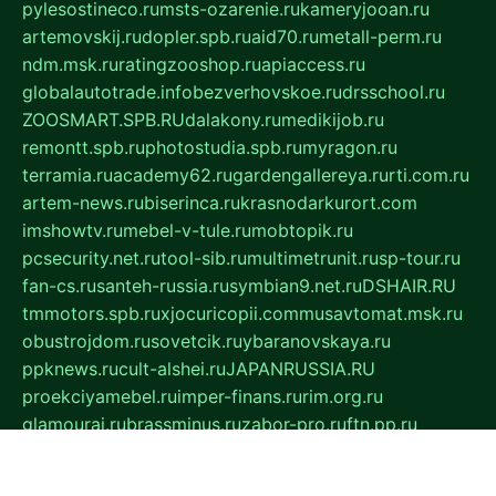
pylesostineco.ru
msts-ozarenie.ru
kameryjooan.ru
artemovskij.ru
dopler.spb.ru
aid70.ru
metall-perm.ru
ndm.msk.ru
ratingzooshop.ru
apiaccess.ru
globalautotrade.info
bezverhovskoe.ru
drsschool.ru
ZOOSMART.SPB.RU
dalakony.ru
medikijob.ru
remontt.spb.ru
photostudia.spb.ru
myragon.ru
terramia.ru
academy62.ru
gardengallereya.ru
rti.com.ru
artem-news.ru
biserinca.ru
krasnodarkurort.com
imshowtv.ru
mebel-v-tule.ru
mobtopik.ru
pcsecurity.net.ru
tool-sib.ru
multimetrunit.ru
sp-tour.ru
fan-cs.ru
santeh-russia.ru
symbian9.net.ru
DSHAIR.RU
tmmotors.spb.ru
xjocuricopii.com
musavtomat.msk.ru
obustrojdom.ru
sovetcik.ru
ybaranovskaya.ru
ppknews.ru
cult-alshei.ru
JAPANRUSSIA.RU
proekciyamebel.ru
imper-finans.ru
rim.org.ru
glamourai.ru
brassminus.ru
zabor-pro.ru
ftn.pp.ru
dorogoe58.ru
laimengpacker.ru
kuzova-zapchasti.ru
sageerp.ru
taxodrom.ru
dsrazvitie.ru
hardcity.net.ru