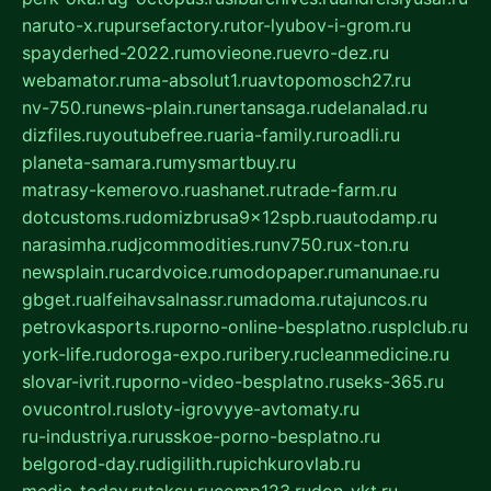
naruto-x.ru
pursefactory.ru
tor-lyubov-i-grom.ru
spayderhed-2022.ru
movieone.ru
evro-dez.ru
webamator.ru
ma-absolut1.ru
avtopomosch27.ru
nv-750.ru
news-plain.ru
nertansaga.ru
delanalad.ru
dizfiles.ru
youtubefree.ru
aria-family.ru
roadli.ru
planeta-samara.ru
mysmartbuy.ru
matrasy-kemerovo.ru
ashanet.ru
trade-farm.ru
dotcustoms.ru
domizbrusa9x12spb.ru
autodamp.ru
narasimha.ru
djcommodities.ru
nv750.ru
x-ton.ru
newsplain.ru
cardvoice.ru
modopaper.ru
manunae.ru
gbget.ru
alfeihavsalnassr.ru
madoma.ru
tajuncos.ru
petrovkasports.ru
porno-online-besplatno.ru
splclub.ru
york-life.ru
doroga-expo.ru
ribery.ru
cleanmedicine.ru
slovar-ivrit.ru
porno-video-besplatno.ru
seks-365.ru
ovucontrol.ru
sloty-igrovyye-avtomaty.ru
ru-industriya.ru
russkoe-porno-besplatno.ru
belgorod-day.ru
digilith.ru
pichkurovlab.ru