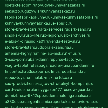
lipetsktelecom.ru
tovudyi4kuhnyanazakaz.ru
seksuzb.ru
guzywia4kuhnyanazakaz.ru
fabrikaofabrikaokuhny.ru
kuhnyaekuhnyaafabrika.ru
kuhnyaykuhnyayfabrika.ru
e-abis1c.ru
store-brawl-stars.ru
kts-services.ru
dark-sand.ru
sindika-01.ru
sp-life.ru
x-legion.ru
sib-archives.ru
e-abis-1-c.ru
sindika01.ru
venda-festival.ru
store-brawlstars.ru
dooraleksandria.ru
antenna-highly.ru
mine-lab-msk.ru
1-mus.ru
3-sex-porn.ru
ban-damn.ru
purse-factory.ru
viagra-tablet.ru
fasbags.ru
adler-jun.ru
bandamn.ru
fincontech.ru
3sexporn.ru
1mus.ru
darksand.ru
rebus-toys.ru
minelab-msk.ru
rtdco.ru
seo-prodvizhenie-sajtov-stroitelnyh-kompanij.ru
card-voice.ru
rulonnyygazon177.ru
snow-guard.ru
domizbrusa-9x12spb.ru
demaholding.ru
aalse.ru
a380club.ru
argentinamia.ru
perkoka.ru
movie-one.ru
perk-oka.ru
g-octopus.ru
sibarchives.ru
andreislyusar.ru