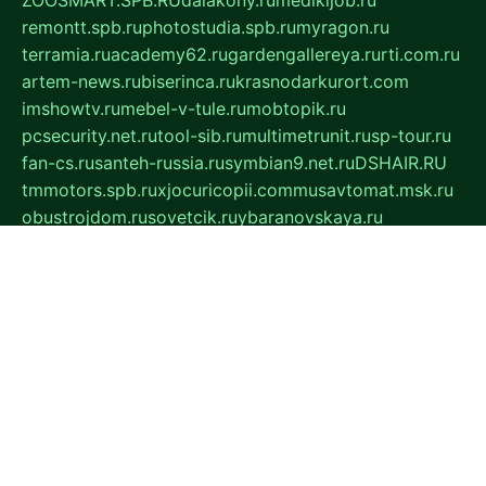
ZOOSMART.SPB.RU
dalakony.ru
medikijob.ru
remontt.spb.ru
photostudia.spb.ru
myragon.ru
terramia.ru
academy62.ru
gardengallereya.ru
rti.com.ru
artem-news.ru
biserinca.ru
krasnodarkurort.com
imshowtv.ru
mebel-v-tule.ru
mobtopik.ru
pcsecurity.net.ru
tool-sib.ru
multimetrunit.ru
sp-tour.ru
fan-cs.ru
santeh-russia.ru
symbian9.net.ru
DSHAIR.RU
tmmotors.spb.ru
xjocuricopii.com
musavtomat.msk.ru
obustrojdom.ru
sovetcik.ru
ybaranovskaya.ru
ppknews.ru
cult-alshei.ru
JAPANRUSSIA.RU
proekciyamebel.ru
imper-finans.ru
rim.org.ru
glamourai.ru
brassminus.ru
zabor-pro.ru
ftn.pp.ru
dorogoe58.ru
laimengpacker.ru
kuzova-zapchasti.ru
sageerp.ru
taxodrom.ru
dsrazvitie.ru
hardcity.net.ru
ratinghomegames.ru
topservice25.ru
gubernyan.ru
gtglasslined.ru
ii4.ru
tssport.spb.ru
andorra24.com
blackwallstreet.ru
oboimos.ru
optim-doors.com.ru
ikuch.ru
nycr.org.ru
npa21.ru
vremya-ch.spb.ru