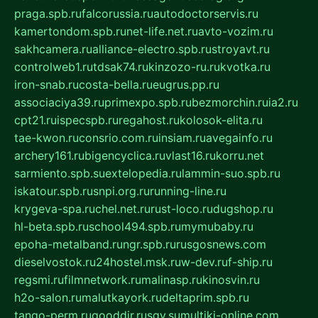
praga.spb.ru
falcorussia.ru
autodoctorservis.ru
kamertondom.spb.ru
net-life.net.ru
avto-vozim.ru
sakhcamera.ru
alliance-electro.spb.ru
stroyavt.ru
controlweb1.ru
tdsak74.ru
kinzozo-ru.ru
kvotka.ru
iron-snab.ru
costa-bella.ru
eugrus.pp.ru
associaciya39.ru
primexpo.spb.ru
bezmorchin.ru
ia2.ru
cpt21.ru
ispecspb.ru
regahost.ru
kolosok-elita.ru
tae-kwon.ru
consrio.com.ru
insiam.ru
avegainfo.ru
archery161.ru
bigencyclica.ru
vlast16.ru
korru.net
sarmiento.spb.su
extelopedia.ru
lammin-suo.spb.ru
iskatour.spb.ru
snpi.org.ru
running-line.ru
krygeva-spa.ru
chel.net.ru
rust-loco.ru
dugshop.ru
hl-beta.spb.ru
school494.spb.ru
mymubaby.ru
epoha-metalband.ru
ngr.spb.ru
rusgosnews.com
dieselvostok.ru
24hostel.msk.ru
w-dev.ru
f-ship.ru
regsmi.ru
filmnetwork.ru
malinasp.ru
kinosvin.ru
h2o-salon.ru
malutkayork.ru
deltaprim.spb.ru
tango-perm.ru
gooddir.ru
sgv.su
multiki-online.com