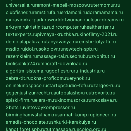
universalia.ru
remont-mebeli-moscow.ru
termomur.ru
clubfisher.ru
remstirufa.ru
erdamchi.ru
doramamama.ru
muraviovka-park.ru
worldofwoman.ru
clean-dreams.ru
arkrym.ru
kristinita.ru
dircomputer.ru
healthenter.ru
textexperts.ru
pivnaya-kruzhka.ru
kinofilmy-2021.ru
demolalapaluza.ru
tanyavanya.ru
remstir-tolyatti.ru
msdip.ru
jdol.ru
sokolovr.ru
newtech-spb.ru
rezemkleim.ru
massage-tai.ru
seonub.ru
zvonitut.ru
biolisichka24.ru
mncraft-download.ru
algoritm-sistema.ru
godflesh.ru
ru-industria.ru
zebra-tlt.ru
okna-proficom.ru
erynok.ru
onlinekinospace.ru
startupstudio-fefu.ru
zarges-ru.ru
gegenjustizunrecht.ru
autobalashov.ru
utrovortu.ru
spiski-firm.ru
elara-m.ru
kinomusorka.ru
mkcslava.ru
2bets.ru
vintovoykompressor.ru
birminghamvsfulham.ru
sarmat-komp.ru
pioneeri.ru
amadis-chocolate.ru
shkurki-karakulya.ru
kanotiforet.spb.ru
tutmassage.ru
ecolog.org.ru