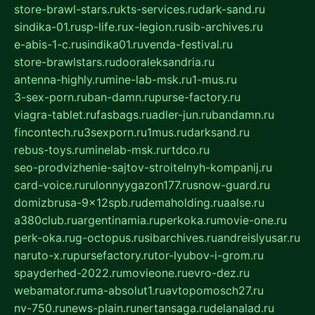
store-brawl-stars.ru
kts-services.ru
dark-sand.ru
sindika-01.ru
sp-life.ru
x-legion.ru
sib-archives.ru
e-abis-1-c.ru
sindika01.ru
venda-festival.ru
store-brawlstars.ru
dooraleksandria.ru
antenna-highly.ru
mine-lab-msk.ru
1-mus.ru
3-sex-porn.ru
ban-damn.ru
purse-factory.ru
viagra-tablet.ru
fasbags.ru
adler-jun.ru
bandamn.ru
fincontech.ru
3sexporn.ru
1mus.ru
darksand.ru
rebus-toys.ru
minelab-msk.ru
rtdco.ru
seo-prodvizhenie-sajtov-stroitelnyh-kompanij.ru
card-voice.ru
rulonnyygazon177.ru
snow-guard.ru
domizbrusa-9x12spb.ru
demaholding.ru
aalse.ru
a380club.ru
argentinamia.ru
perkoka.ru
movie-one.ru
perk-oka.ru
g-octopus.ru
sibarchives.ru
andreislyusar.ru
naruto-x.ru
pursefactory.ru
tor-lyubov-i-grom.ru
spayderhed-2022.ru
movieone.ru
evro-dez.ru
webamator.ru
ma-absolut1.ru
avtopomosch27.ru
nv-750.ru
news-plain.ru
nertansaga.ru
delanalad.ru