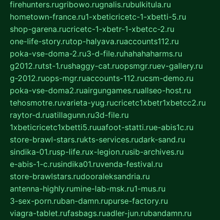
firehunters.ru
gribowo.ru
gnalis.ru
bulkitula.ru
hometown-france.ru
1-xbeticricetc-1-xbetti-5.ru
shop-garena.ru
cricetc-1-xbetr-1-xbetcc-2.ru
one-life-story.ru
top-halyava.ru
accounts112.ru
poka-vse-doma-2.ru
3-d-file.ru
hahahaharms.ru
g2012.ru
tst-1.ru
shaggy-cat.ru
opsmgr.ru
ev-gallery.ru
g-2012.ru
ops-mgr.ru
accounts-112.ru
csm-demo.ru
poka-vse-doma2.ru
airgungames.ru
allseo-host.ru
tehosmotre.ru
varieta-yug.ru
cricetc1xbetr1xbetcc2.ru
raytor-d.ru
atillagunn.ru
3d-file.ru
1xbeticricetc1xbetti5.ru
uafoot-statti.ru
e-abis1c.ru
store-brawl-stars.ru
kts-services.ru
dark-sand.ru
sindika-01.ru
sp-life.ru
x-legion.ru
sib-archives.ru
e-abis-1-c.ru
sindika01.ru
venda-festival.ru
store-brawlstars.ru
dooraleksandria.ru
antenna-highly.ru
mine-lab-msk.ru
1-mus.ru
3-sex-porn.ru
ban-damn.ru
purse-factory.ru
viagra-tablet.ru
fasbags.ru
adler-jun.ru
bandamn.ru