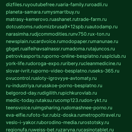
dizfiles.ru
youtubefree.ru
aria-family.ru
roadli.ru
planeta-samara.ru
mysmartbuy.ru
matrasy-kemerovo.ru
ashanet.ru
trade-farm.ru
dotcustoms.ru
domizbrusa9x12spb.ru
autodamp.ru
narasimha.ru
djcommodities.ru
nv750.ru
x-ton.ru
newsplain.ru
cardvoice.ru
modopaper.ru
manunae.ru
gbget.ru
alfeihavsalnassr.ru
madoma.ru
tajuncos.ru
petrovkasports.ru
porno-online-besplatno.ru
splclub.ru
york-life.ru
doroga-expo.ru
ribery.ru
cleanmedicine.ru
slovar-ivrit.ru
porno-video-besplatno.ru
seks-365.ru
ovucontrol.ru
sloty-igrovyye-avtomaty.ru
ru-industriya.ru
russkoe-porno-besplatno.ru
belgorod-day.ru
digilith.ru
pichkurovlab.ru
medic-today.ru
taksu.ru
comp123.ru
don-ykt.ru
teensvoice.ru
imgsharing.ru
domashnee-porno.ru
eva-elfie.ru
foto-tur.ru
biz-doska.ru
metropoltravel.ru
veslo-i-yakor.ru
borodino-media.ru
rostotsky.ru
regionufa.ru
weiss-bet.ru
zaryna.ru
casinotablet.ru