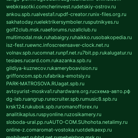
webkrasotki.com
cherinvest.ru
detskiy-ostrov.ru
ankou.spb.ru
alvesta1.ru
pdf-creator.ru
nix-files.org.ru
sakhatoday.ru
elektrikersymboler.ru
sputnikyes.ru
golf2club.msk.ru
aeforums.ru
zallclub.ru
multimodal.msk.ru
habaigry.ru
haikko.ru
sobakopedia.ru
isz-fest.ru
ewnc.info
screensaver-clock.net.ru
volnav.spb.ru
comnat.ru
npf.net.ru
7bit.pp.ru
kalugatur.ru
tesiaes.ru
card.com.ru
kazanka.spb.ru
gildiya-kuznecov.ru
kameryboavision.ru
griffoncom.spb.ru
fabrika-emotsiy.ru
PARK-MATROSOVA.RU
agat.spb.ru
avtoyurist-moskva1.ru
hardware.org.ru
схема-авто.рф
dg-lab.ru
angrup.ru
recruiter.spb.ru
music8.spb.ru
krsk124.ru
kubok.spb.ru
romanofforex.ru
analitikaplus.ru
spyonline.ru
zosikamery.ru
sloboda-ural.pp.ru
AUTO-COM.SU
hohota.net
alimy.ru
online-z.com
aromat-vostoka.ru
otdelkaexp.ru
mobilvest.ru
bbd.net.ru
mebelshop.msk.ru