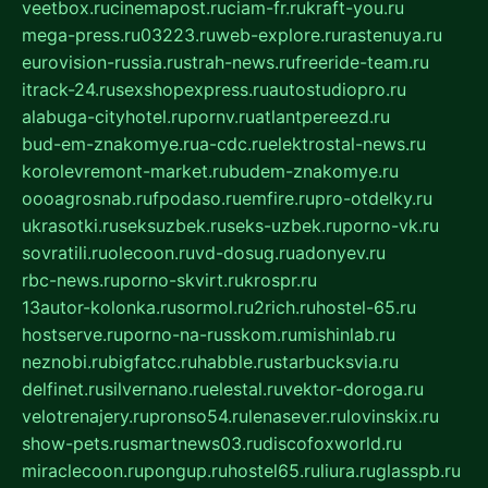
veetbox.ru
cinemapost.ru
ciam-fr.ru
kraft-you.ru
mega-press.ru
03223.ru
web-explore.ru
rastenuya.ru
eurovision-russia.ru
strah-news.ru
freeride-team.ru
itrack-24.ru
sexshopexpress.ru
autostudiopro.ru
alabuga-cityhotel.ru
pornv.ru
atlantpereezd.ru
bud-em-znakomye.ru
a-cdc.ru
elektrostal-news.ru
korolevremont-market.ru
budem-znakomye.ru
oooagrosnab.ru
fpodaso.ru
emfire.ru
pro-otdelky.ru
ukrasotki.ru
seksuzbek.ru
seks-uzbek.ru
porno-vk.ru
sovratili.ru
olecoon.ru
vd-dosug.ru
adonyev.ru
rbc-news.ru
porno-skvirt.ru
krospr.ru
13autor-kolonka.ru
sormol.ru
2rich.ru
hostel-65.ru
hostserve.ru
porno-na-russkom.ru
mishinlab.ru
neznobi.ru
bigfatcc.ru
habble.ru
starbucksvia.ru
delfinet.ru
silvernano.ru
elestal.ru
vektor-doroga.ru
velotrenajery.ru
pronso54.ru
lenasever.ru
lovinskix.ru
show-pets.ru
smartnews03.ru
discofoxworld.ru
miraclecoon.ru
pongup.ru
hostel65.ru
liura.ru
glasspb.ru