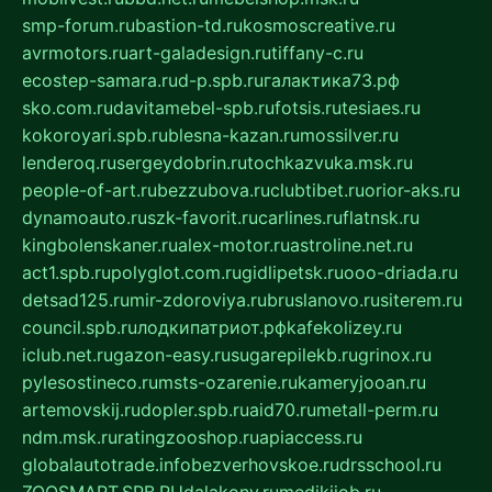
smp-forum.ru
bastion-td.ru
kosmoscreative.ru
avrmotors.ru
art-galadesign.ru
tiffany-c.ru
ecostep-samara.ru
d-p.spb.ru
галактика73.рф
sko.com.ru
davitamebel-spb.ru
fotsis.ru
tesiaes.ru
kokoroyari.spb.ru
blesna-kazan.ru
mossilver.ru
lenderoq.ru
sergeydobrin.ru
tochkazvuka.msk.ru
people-of-art.ru
bezzubova.ru
clubtibet.ru
orior-aks.ru
dynamoauto.ru
szk-favorit.ru
carlines.ru
flatnsk.ru
kingbolenskaner.ru
alex-motor.ru
astroline.net.ru
act1.spb.ru
polyglot.com.ru
gidlipetsk.ru
ooo-driada.ru
detsad125.ru
mir-zdoroviya.ru
bruslanovo.ru
siterem.ru
council.spb.ru
лодкипатриот.рф
kafekolizey.ru
iclub.net.ru
gazon-easy.ru
sugarepilekb.ru
grinox.ru
pylesostineco.ru
msts-ozarenie.ru
kameryjooan.ru
artemovskij.ru
dopler.spb.ru
aid70.ru
metall-perm.ru
ndm.msk.ru
ratingzooshop.ru
apiaccess.ru
globalautotrade.info
bezverhovskoe.ru
drsschool.ru