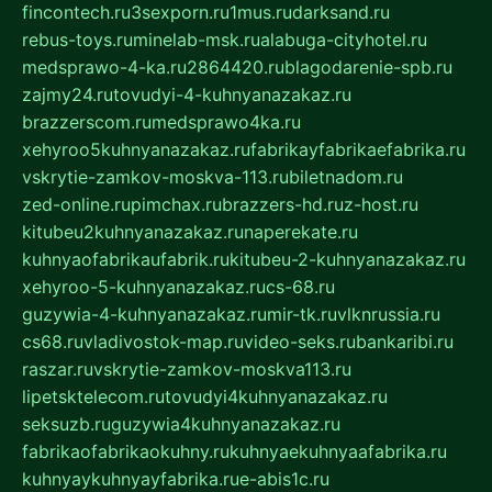
fincontech.ru
3sexporn.ru
1mus.ru
darksand.ru
rebus-toys.ru
minelab-msk.ru
alabuga-cityhotel.ru
medsprawo-4-ka.ru
2864420.ru
blagodarenie-spb.ru
zajmy24.ru
tovudyi-4-kuhnyanazakaz.ru
brazzerscom.ru
medsprawo4ka.ru
xehyroo5kuhnyanazakaz.ru
fabrikayfabrikaefabrika.ru
vskrytie-zamkov-moskva-113.ru
biletnadom.ru
zed-online.ru
pimchax.ru
brazzers-hd.ru
z-host.ru
kitubeu2kuhnyanazakaz.ru
naperekate.ru
kuhnyaofabrikaufabrik.ru
kitubeu-2-kuhnyanazakaz.ru
xehyroo-5-kuhnyanazakaz.ru
cs-68.ru
guzywia-4-kuhnyanazakaz.ru
mir-tk.ru
vlknrussia.ru
cs68.ru
vladivostok-map.ru
video-seks.ru
bankaribi.ru
raszar.ru
vskrytie-zamkov-moskva113.ru
lipetsktelecom.ru
tovudyi4kuhnyanazakaz.ru
seksuzb.ru
guzywia4kuhnyanazakaz.ru
fabrikaofabrikaokuhny.ru
kuhnyaekuhnyaafabrika.ru
kuhnyaykuhnyayfabrika.ru
e-abis1c.ru