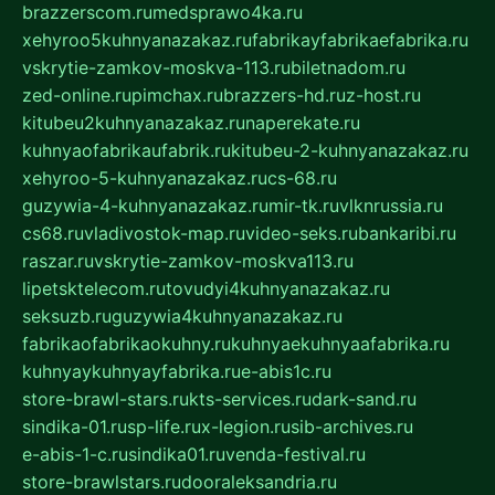
brazzerscom.ru
medsprawo4ka.ru
xehyroo5kuhnyanazakaz.ru
fabrikayfabrikaefabrika.ru
vskrytie-zamkov-moskva-113.ru
biletnadom.ru
zed-online.ru
pimchax.ru
brazzers-hd.ru
z-host.ru
kitubeu2kuhnyanazakaz.ru
naperekate.ru
kuhnyaofabrikaufabrik.ru
kitubeu-2-kuhnyanazakaz.ru
xehyroo-5-kuhnyanazakaz.ru
cs-68.ru
guzywia-4-kuhnyanazakaz.ru
mir-tk.ru
vlknrussia.ru
cs68.ru
vladivostok-map.ru
video-seks.ru
bankaribi.ru
raszar.ru
vskrytie-zamkov-moskva113.ru
lipetsktelecom.ru
tovudyi4kuhnyanazakaz.ru
seksuzb.ru
guzywia4kuhnyanazakaz.ru
fabrikaofabrikaokuhny.ru
kuhnyaekuhnyaafabrika.ru
kuhnyaykuhnyayfabrika.ru
e-abis1c.ru
store-brawl-stars.ru
kts-services.ru
dark-sand.ru
sindika-01.ru
sp-life.ru
x-legion.ru
sib-archives.ru
e-abis-1-c.ru
sindika01.ru
venda-festival.ru
store-brawlstars.ru
dooraleksandria.ru