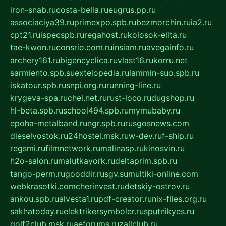
iron-snab.ru
costa-bella.ru
eugrus.pp.ru
associaciya39.ru
primexpo.spb.ru
bezmorchin.ru
ia2.ru
cpt21.ru
ispecspb.ru
regahost.ru
kolosok-elita.ru
tae-kwon.ru
consrio.com.ru
insiam.ru
avegainfo.ru
archery161.ru
bigencyclica.ru
vlast16.ru
korru.net
sarmiento.spb.su
extelopedia.ru
lammin-suo.spb.ru
iskatour.spb.ru
snpi.org.ru
running-line.ru
krygeva-spa.ru
chel.net.ru
rust-loco.ru
dugshop.ru
hl-beta.spb.ru
school494.spb.ru
mymubaby.ru
epoha-metalband.ru
ngr.spb.ru
rusgosnews.com
dieselvostok.ru
24hostel.msk.ru
w-dev.ru
f-ship.ru
regsmi.ru
filmnetwork.ru
malinasp.ru
kinosvin.ru
h2o-salon.ru
malutkayork.ru
deltaprim.spb.ru
tango-perm.ru
gooddir.ru
sgv.su
multiki-online.com
webkrasotki.com
cherinvest.ru
detskiy-ostrov.ru
ankou.spb.ru
alvesta1.ru
pdf-creator.ru
nix-files.org.ru
sakhatoday.ru
elektrikersymboler.ru
sputnikyes.ru
golf2club.msk.ru
aeforums.ru
zallclub.ru