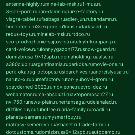
antenna-highly.ru
mine-lab-msk.ru
1-mus.ru
3-sex-porn.ru
ban-damn.ru
purse-factory.ru
viagra-tablet.ru
fasbags.ru
adler-jun.ru
bandamn.ru
fincontech.ru
3sexporn.ru
1mus.ru
darksand.ru
rebus-toys.ru
minelab-msk.ru
rtdco.ru
seo-prodvizhenie-sajtov-stroitelnyh-kompanij.ru
card-voice.ru
rulonnyygazon177.ru
snow-guard.ru
domizbrusa-9x12spb.ru
demaholding.ru
aalse.ru
a380club.ru
argentinamia.ru
perkoka.ru
movie-one.ru
perk-oka.ru
g-octopus.ru
sibarchives.ru
andreislyusar.ru
naruto-x.ru
pursefactory.ru
tor-lyubov-i-grom.ru
spayderhed-2022.ru
movieone.ru
evro-dez.ru
webamator.ru
ma-absolut1.ru
avtopomosch27.ru
nv-750.ru
news-plain.ru
nertansaga.ru
delanalad.ru
dizfiles.ru
youtubefree.ru
aria-family.ru
roadli.ru
planeta-samara.ru
mysmartbuy.ru
matrasy-kemerovo.ru
ashanet.ru
trade-farm.ru
dotcustoms.ru
domizbrusa9x12spb.ru
autodamp.ru