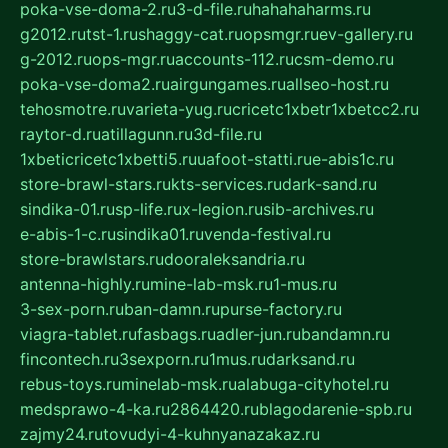
poka-vse-doma-2.ru
3-d-file.ru
hahahaharms.ru
g2012.ru
tst-1.ru
shaggy-cat.ru
opsmgr.ru
ev-gallery.ru
g-2012.ru
ops-mgr.ru
accounts-112.ru
csm-demo.ru
poka-vse-doma2.ru
airgungames.ru
allseo-host.ru
tehosmotre.ru
varieta-yug.ru
cricetc1xbetr1xbetcc2.ru
raytor-d.ru
atillagunn.ru
3d-file.ru
1xbeticricetc1xbetti5.ru
uafoot-statti.ru
e-abis1c.ru
store-brawl-stars.ru
kts-services.ru
dark-sand.ru
sindika-01.ru
sp-life.ru
x-legion.ru
sib-archives.ru
e-abis-1-c.ru
sindika01.ru
venda-festival.ru
store-brawlstars.ru
dooraleksandria.ru
antenna-highly.ru
mine-lab-msk.ru
1-mus.ru
3-sex-porn.ru
ban-damn.ru
purse-factory.ru
viagra-tablet.ru
fasbags.ru
adler-jun.ru
bandamn.ru
fincontech.ru
3sexporn.ru
1mus.ru
darksand.ru
rebus-toys.ru
minelab-msk.ru
alabuga-cityhotel.ru
medsprawo-4-ka.ru
2864420.ru
blagodarenie-spb.ru
zajmy24.ru
tovudyi-4-kuhnyanazakaz.ru