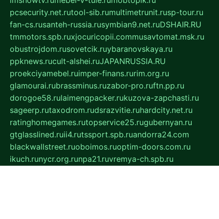
pcsecurity.net.ru
tool-sib.ru
multimetrunit.ru
sp-tour.ru
fan-cs.ru
santeh-russia.ru
symbian9.net.ru
DSHAIR.RU
tmmotors.spb.ru
xjocuricopii.com
musavtomat.msk.ru
obustrojdom.ru
sovetcik.ru
ybaranovskaya.ru
ppknews.ru
cult-alshei.ru
JAPANRUSSIA.RU
proekciyamebel.ru
imper-finans.ru
rim.org.ru
glamourai.ru
brassminus.ru
zabor-pro.ru
ftn.pp.ru
dorogoe58.ru
laimengpacker.ru
kuzova-zapchasti.ru
sageerp.ru
taxodrom.ru
dsrazvitie.ru
hardcity.net.ru
ratinghomegames.ru
topservice25.ru
gubernyan.ru
gtglasslined.ru
ii4.ru
tssport.spb.ru
andorra24.com
blackwallstreet.ru
oboimos.ru
optim-doors.com.ru
ikuch.ru
nycr.org.ru
npa21.ru
vremya-ch.spb.ru
desert000.ru
ivtorgi.ru
ifiori.ru
catalog-statei.ru
dcv.org.ru
spetsmaster174.ru
ipkameryhiseeu.ru
dum26.ru
ruspol.spb.ru
fr-opendp.ru
kam-solnyshko.ru
cheyenne-arapaho.ru
sevzapmetal.spb.ru