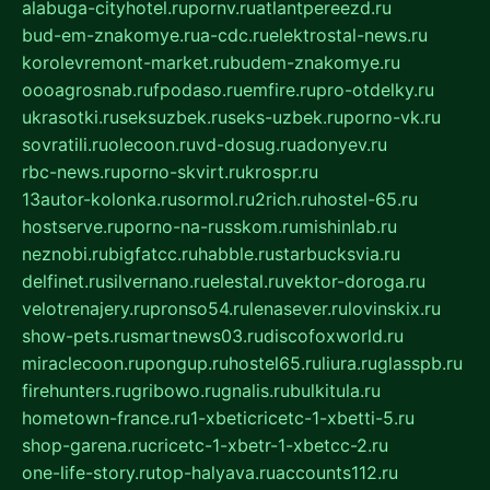
alabuga-cityhotel.ru
pornv.ru
atlantpereezd.ru
bud-em-znakomye.ru
a-cdc.ru
elektrostal-news.ru
korolevremont-market.ru
budem-znakomye.ru
oooagrosnab.ru
fpodaso.ru
emfire.ru
pro-otdelky.ru
ukrasotki.ru
seksuzbek.ru
seks-uzbek.ru
porno-vk.ru
sovratili.ru
olecoon.ru
vd-dosug.ru
adonyev.ru
rbc-news.ru
porno-skvirt.ru
krospr.ru
13autor-kolonka.ru
sormol.ru
2rich.ru
hostel-65.ru
hostserve.ru
porno-na-russkom.ru
mishinlab.ru
neznobi.ru
bigfatcc.ru
habble.ru
starbucksvia.ru
delfinet.ru
silvernano.ru
elestal.ru
vektor-doroga.ru
velotrenajery.ru
pronso54.ru
lenasever.ru
lovinskix.ru
show-pets.ru
smartnews03.ru
discofoxworld.ru
miraclecoon.ru
pongup.ru
hostel65.ru
liura.ru
glasspb.ru
firehunters.ru
gribowo.ru
gnalis.ru
bulkitula.ru
hometown-france.ru
1-xbeticricetc-1-xbetti-5.ru
shop-garena.ru
cricetc-1-xbetr-1-xbetcc-2.ru
one-life-story.ru
top-halyava.ru
accounts112.ru