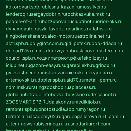
kokoroyari.spb.ru
blesna-kazan.ru
mossilver.ru
lenderoq.ru
sergeydobrin.ru
tochkazvuka.msk.ru
people-of-art.ru
bezzubova.ru
clubtibet.ru
orior-aks.ru
dynamoauto.ru
szk-favorit.ru
carlines.ru
flatnsk.ru
kingbolenskaner.ru
alex-motor.ru
astroline.net.ru
act1.spb.ru
polyglot.com.ru
gidlipetsk.ru
ooo-driada.ru
detsad125.ru
mir-zdoroviya.ru
bruslanovo.ru
siterem.ru
council.spb.ru
лодкипатриот.рф
kafekolizey.ru
iclub.net.ru
gazon-easy.ru
sugarepilekb.ru
grinox.ru
pylesostineco.ru
msts-ozarenie.ru
kameryjooan.ru
artemovskij.ru
dopler.spb.ru
aid70.ru
metall-perm.ru
ndm.msk.ru
ratingzooshop.ru
apiaccess.ru
globalautotrade.info
bezverhovskoe.ru
drsschool.ru
ZOOSMART.SPB.RU
dalakony.ru
medikijob.ru
remontt.spb.ru
photostudia.spb.ru
myragon.ru
terramia.ru
academy62.ru
gardengallereya.ru
rti.com.ru
artem-news.ru
biserinca.ru
krasnodarkurort.com
imshowtv.ru
mebel-v-tule.ru
mobtopik.ru