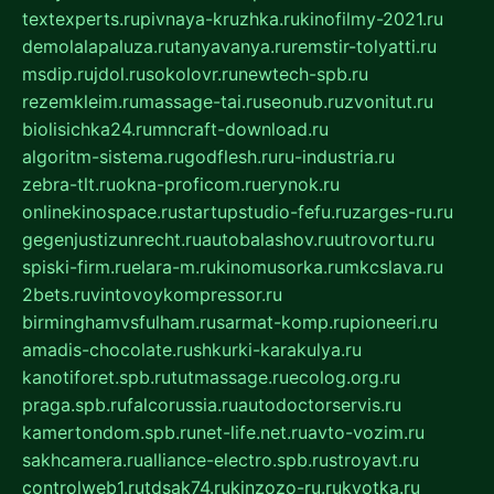
textexperts.ru
pivnaya-kruzhka.ru
kinofilmy-2021.ru
demolalapaluza.ru
tanyavanya.ru
remstir-tolyatti.ru
msdip.ru
jdol.ru
sokolovr.ru
newtech-spb.ru
rezemkleim.ru
massage-tai.ru
seonub.ru
zvonitut.ru
biolisichka24.ru
mncraft-download.ru
algoritm-sistema.ru
godflesh.ru
ru-industria.ru
zebra-tlt.ru
okna-proficom.ru
erynok.ru
onlinekinospace.ru
startupstudio-fefu.ru
zarges-ru.ru
gegenjustizunrecht.ru
autobalashov.ru
utrovortu.ru
spiski-firm.ru
elara-m.ru
kinomusorka.ru
mkcslava.ru
2bets.ru
vintovoykompressor.ru
birminghamvsfulham.ru
sarmat-komp.ru
pioneeri.ru
amadis-chocolate.ru
shkurki-karakulya.ru
kanotiforet.spb.ru
tutmassage.ru
ecolog.org.ru
praga.spb.ru
falcorussia.ru
autodoctorservis.ru
kamertondom.spb.ru
net-life.net.ru
avto-vozim.ru
sakhcamera.ru
alliance-electro.spb.ru
stroyavt.ru
controlweb1.ru
tdsak74.ru
kinzozo-ru.ru
kvotka.ru