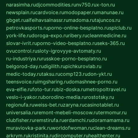
narasimha.ru
djcommodities.ru
nv750.ru
x-ton.ru
newsplain.ru
cardvoice.ru
modopaper.ru
manunae.ru
gbget.ru
alfeihavsalnassr.ru
madoma.ru
tajuncos.ru
petrovkasports.ru
porno-online-besplatno.ru
splclub.ru
york-life.ru
doroga-expo.ru
ribery.ru
cleanmedicine.ru
slovar-ivrit.ru
porno-video-besplatno.ru
seks-365.ru
ovucontrol.ru
sloty-igrovyye-avtomaty.ru
ru-industriya.ru
russkoe-porno-besplatno.ru
belgorod-day.ru
digilith.ru
pichkurovlab.ru
medic-today.ru
taksu.ru
comp123.ru
don-ykt.ru
teensvoice.ru
imgsharing.ru
domashnee-porno.ru
eva-elfie.ru
foto-tur.ru
biz-doska.ru
metropoltravel.ru
veslo-i-yakor.ru
borodino-media.ru
rostotsky.ru
regionufa.ru
weiss-bet.ru
zaryna.ru
casinotablet.ru
universalia.ru
remont-mebeli-moscow.ru
termomur.ru
clubfisher.ru
remstirufa.ru
erdamchi.ru
doramamama.ru
muraviovka-park.ru
worldofwoman.ru
clean-dreams.ru
arkrym.ru
kristinita.ru
dircomputer.ru
healthenter.ru