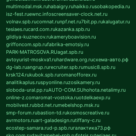
multimodal.msk.ru
habaigry.ru
haikko.ru
sobakopedia.ru
isz-fest.ru
ewnc.info
screensaver-clock.net.ru
volnav.spb.ru
comnat.ru
npf.net.ru
7bit.pp.ru
kalugatur.ru
tesiaes.ru
card.com.ru
kazanka.spb.ru
gildiya-kuznecov.ru
kameryboavision.ru
griffoncom.spb.ru
fabrika-emotsiy.ru
PARK-MATROSOVA.RU
agat.spb.ru
avtoyurist-moskva1.ru
hardware.org.ru
схема-авто.рф
dg-lab.ru
angrup.ru
recruiter.spb.ru
music8.spb.ru
krsk124.ru
kubok.spb.ru
romanofforex.ru
analitikaplus.ru
spyonline.ru
zosikamery.ru
sloboda-ural.pp.ru
AUTO-COM.SU
hohota.net
alimy.ru
online-z.com
aromat-vostoka.ru
otdelkaexp.ru
mobilvest.ru
bbd.net.ru
mebelshop.msk.ru
smp-forum.ru
bastion-td.ru
kosmoscreative.ru
avrmotors.ru
art-galadesign.ru
tiffany-c.ru
ecostep-samara.ru
d-p.spb.ru
галактика73.рф
sko.com.ru
davitamebel-spb.ru
fotsis.ru
tesiaes.ru