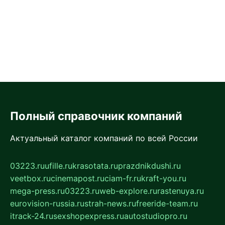
Полный справочник компаний
Актуальный каталог компаний по всей России
03223.ru
ufille.ru
krasotata.ru
prazdnikdushi.ru
veetbox.ru
cinemapost.ru
ciam-fr.ru
kraft-you.ru
mega-press.ru
03223.ru
web-explore.ru
rastenuya.ru
eurovision-russia.ru
strah-news.ru
freeride-team.ru
itrack-24.ru
sexshopexpress.ru
autostudiopro.ru