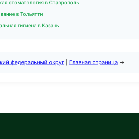
кая стоматология в Ставрополь
вание в Тольятти
альная гигиена в Казань
ский федеральный округ
|
Главная страница
→