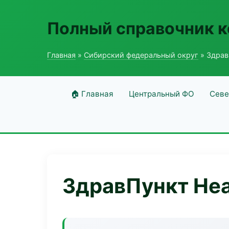
Полный справочник 
Главная
»
Сибирский федеральный округ
» Здрав
🏠 Главная
Центральный ФО
Севе
ЗдравПункт Hea