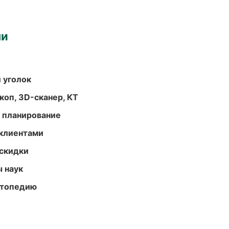
ми
 уголок
оп, 3D-сканер, КТ
 планирование
 клиентами
скидки
ы наук
ортопедию