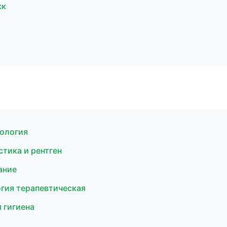
ск
тология
стика и рентген
ание
огия терапевтическая
 гигиена