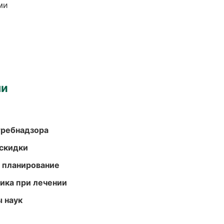
ми
ми
требнадзора
скидки
 планирование
тика при лечении
ы наук