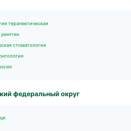
гия терапевтическая
 рентген
еская стоматология
донтология
логия
ский федеральный округ
ецк