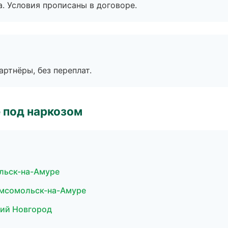
. Условия прописаны в договоре.
артнёры, без переплат.
 под наркозом
льск-на-Амуре
омсомольск-на-Амуре
кий Новгород