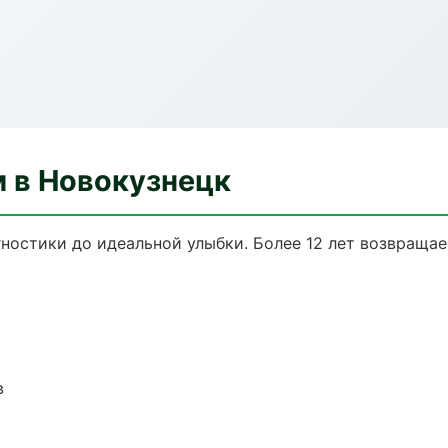
м в Новокузнецк
гностики до идеальной улыбки. Более 12 лет возвраща
в