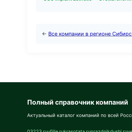
←
Все компании в регионе Сибир
Полный справочник компаний
Актуальный каталог компаний по всей Рос
03223.ru
ufille.ru
krasotata.ru
prazdnikdushi.ru
v