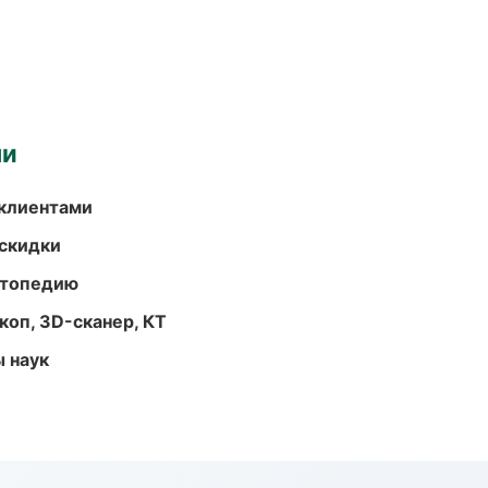
ми
 клиентами
скидки
ортопедию
оп, 3D-сканер, КТ
ы наук