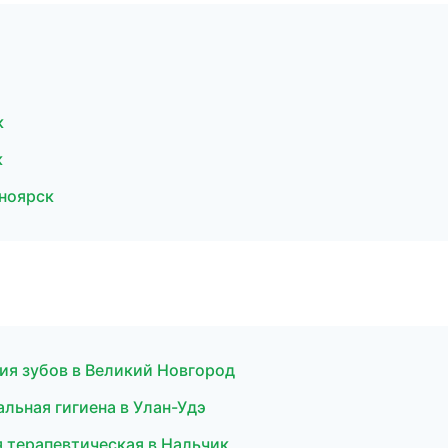
к
к
сноярск
ия зубов в Великий Новгород
льная гигиена в Улан-Удэ
я терапевтическая в Нальчик