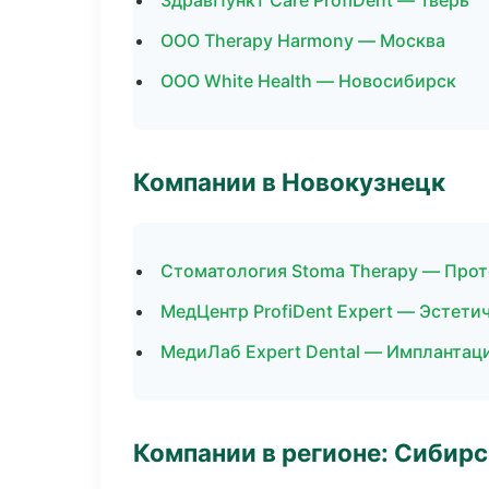
ЗдравПункт Care ProfiDent — Тверь
ООО Therapy Harmony — Москва
ООО White Health — Новосибирск
Компании в Новокузнецк
Стоматология Stoma Therapy — Про
МедЦентр ProfiDent Expert — Эстети
МедиЛаб Expert Dental — Имплантац
Компании в регионе: Сибир