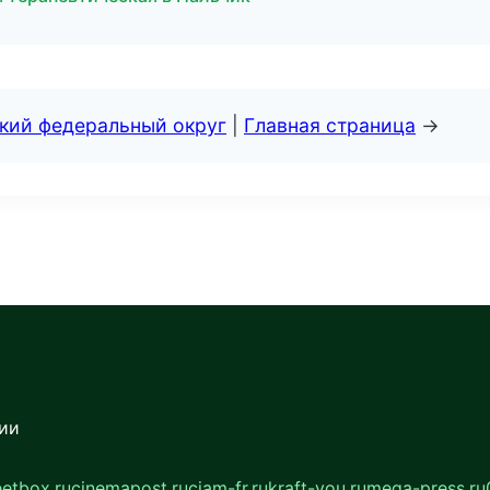
ский федеральный округ
|
Главная страница
→
сии
eetbox.ru
cinemapost.ru
ciam-fr.ru
kraft-you.ru
mega-press.ru