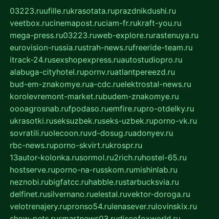
03223.ru
ufille.ru
krasotata.ru
prazdnikdushi.ru
veetbox.ru
cinemapost.ru
ciam-fr.ru
kraft-you.ru
mega-press.ru
03223.ru
web-explore.ru
rastenuya.ru
eurovision-russia.ru
strah-news.ru
freeride-team.ru
itrack-24.ru
sexshopexpress.ru
autostudiopro.ru
alabuga-cityhotel.ru
pornv.ru
atlantpereezd.ru
bud-em-znakomye.ru
a-cdc.ru
elektrostal-news.ru
korolevremont-market.ru
budem-znakomye.ru
oooagrosnab.ru
fpodaso.ru
emfire.ru
pro-otdelky.ru
ukrasotki.ru
seksuzbek.ru
seks-uzbek.ru
porno-vk.ru
sovratili.ru
olecoon.ru
vd-dosug.ru
adonyev.ru
rbc-news.ru
porno-skvirt.ru
krospr.ru
13autor-kolonka.ru
sormol.ru
2rich.ru
hostel-65.ru
hostserve.ru
porno-na-russkom.ru
mishinlab.ru
neznobi.ru
bigfatcc.ru
habble.ru
starbucksvia.ru
delfinet.ru
silvernano.ru
elestal.ru
vektor-doroga.ru
velotrenajery.ru
pronso54.ru
lenasever.ru
lovinskix.ru
show-pets.ru
smartnews03.ru
discofoxworld.ru