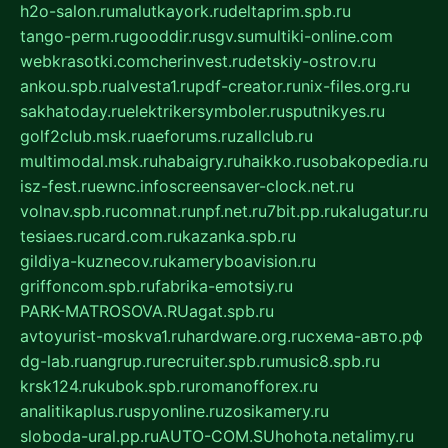
h2o-salon.ru
malutkayork.ru
deltaprim.spb.ru
tango-perm.ru
gooddir.ru
sgv.su
multiki-online.com
webkrasotki.com
cherinvest.ru
detskiy-ostrov.ru
ankou.spb.ru
alvesta1.ru
pdf-creator.ru
nix-files.org.ru
sakhatoday.ru
elektrikersymboler.ru
sputnikyes.ru
golf2club.msk.ru
aeforums.ru
zallclub.ru
multimodal.msk.ru
habaigry.ru
haikko.ru
sobakopedia.ru
isz-fest.ru
ewnc.info
screensaver-clock.net.ru
volnav.spb.ru
comnat.ru
npf.net.ru
7bit.pp.ru
kalugatur.ru
tesiaes.ru
card.com.ru
kazanka.spb.ru
gildiya-kuznecov.ru
kameryboavision.ru
griffoncom.spb.ru
fabrika-emotsiy.ru
PARK-MATROSOVA.RU
agat.spb.ru
avtoyurist-moskva1.ru
hardware.org.ru
схема-авто.рф
dg-lab.ru
angrup.ru
recruiter.spb.ru
music8.spb.ru
krsk124.ru
kubok.spb.ru
romanofforex.ru
analitikaplus.ru
spyonline.ru
zosikamery.ru
sloboda-ural.pp.ru
AUTO-COM.SU
hohota.net
alimy.ru