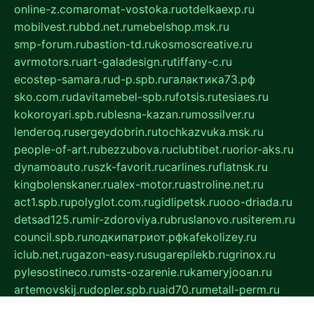
online-z.com
aromat-vostoka.ru
otdelkaexp.ru
mobilvest.ru
bbd.net.ru
mebelshop.msk.ru
smp-forum.ru
bastion-td.ru
kosmoscreative.ru
avrmotors.ru
art-galadesign.ru
tiffany-c.ru
ecostep-samara.ru
d-p.spb.ru
галактика73.рф
sko.com.ru
davitamebel-spb.ru
fotsis.ru
tesiaes.ru
kokoroyari.spb.ru
blesna-kazan.ru
mossilver.ru
lenderoq.ru
sergeydobrin.ru
tochkazvuka.msk.ru
people-of-art.ru
bezzubova.ru
clubtibet.ru
orior-aks.ru
dynamoauto.ru
szk-favorit.ru
carlines.ru
flatnsk.ru
kingbolenskaner.ru
alex-motor.ru
astroline.net.ru
act1.spb.ru
polyglot.com.ru
gidlipetsk.ru
ooo-driada.ru
detsad125.ru
mir-zdoroviya.ru
bruslanovo.ru
siterem.ru
council.spb.ru
лодкипатриот.рф
kafekolizey.ru
iclub.net.ru
gazon-easy.ru
sugarepilekb.ru
grinox.ru
pylesostineco.ru
msts-ozarenie.ru
kameryjooan.ru
artemovskij.ru
dopler.spb.ru
aid70.ru
metall-perm.ru
ndm.msk.ru
ratingzooshop.ru
apiaccess.ru