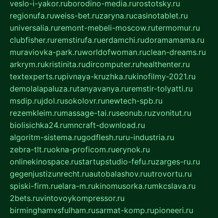
veslo-i-yakor.ru
borodino-media.ru
rostotsky.ru
regionufa.ru
weiss-bet.ru
zaryna.ru
casinotablet.ru
universalia.ru
remont-mebeli-moscow.ru
termomur.ru
clubfisher.ru
remstirufa.ru
erdamchi.ru
doramamama.ru
muraviovka-park.ru
worldofwoman.ru
clean-dreams.ru
arkrym.ru
kristinita.ru
dircomputer.ru
healthenter.ru
textexperts.ru
pivnaya-kruzhka.ru
kinofilmy-2021.ru
demolalapaluza.ru
tanyavanya.ru
remstir-tolyatti.ru
msdip.ru
jdol.ru
sokolovr.ru
newtech-spb.ru
rezemkleim.ru
massage-tai.ru
seonub.ru
zvonitut.ru
biolisichka24.ru
mncraft-download.ru
algoritm-sistema.ru
godflesh.ru
ru-industria.ru
zebra-tlt.ru
okna-proficom.ru
erynok.ru
onlinekinospace.ru
startupstudio-fefu.ru
zarges-ru.ru
gegenjustizunrecht.ru
autobalashov.ru
utrovortu.ru
spiski-firm.ru
elara-m.ru
kinomusorka.ru
mkcslava.ru
2bets.ru
vintovoykompressor.ru
birminghamvsfulham.ru
sarmat-komp.ru
pioneeri.ru