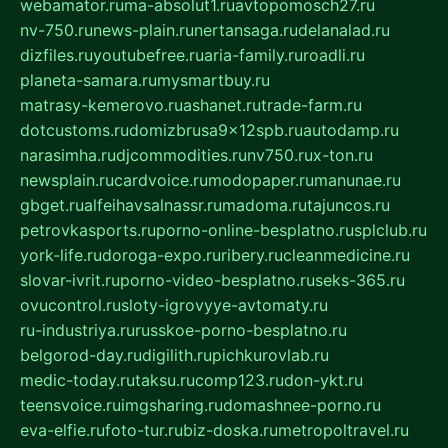
webamator.ru
ma-absolut1.ru
avtopomosch27.ru
nv-750.ru
news-plain.ru
nertansaga.ru
delanalad.ru
dizfiles.ru
youtubefree.ru
aria-family.ru
roadli.ru
planeta-samara.ru
mysmartbuy.ru
matrasy-kemerovo.ru
ashanet.ru
trade-farm.ru
dotcustoms.ru
domizbrusa9x12spb.ru
autodamp.ru
narasimha.ru
djcommodities.ru
nv750.ru
x-ton.ru
newsplain.ru
cardvoice.ru
modopaper.ru
manunae.ru
gbget.ru
alfeihavsalnassr.ru
madoma.ru
tajuncos.ru
petrovkasports.ru
porno-online-besplatno.ru
splclub.ru
york-life.ru
doroga-expo.ru
ribery.ru
cleanmedicine.ru
slovar-ivrit.ru
porno-video-besplatno.ru
seks-365.ru
ovucontrol.ru
sloty-igrovyye-avtomaty.ru
ru-industriya.ru
russkoe-porno-besplatno.ru
belgorod-day.ru
digilith.ru
pichkurovlab.ru
medic-today.ru
taksu.ru
comp123.ru
don-ykt.ru
teensvoice.ru
imgsharing.ru
domashnee-porno.ru
eva-elfie.ru
foto-tur.ru
biz-doska.ru
metropoltravel.ru