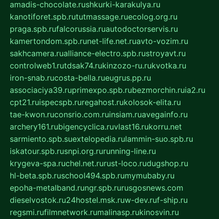
amadis-chocolate.ru
shkurki-karakulya.ru
kanotiforet.spb.ru
tutmassage.ru
ecolog.org.ru
praga.spb.ru
falcorussia.ru
autodoctorservis.ru
kamertondom.spb.ru
net-life.net.ru
avto-vozim.ru
sakhcamera.ru
alliance-electro.spb.ru
stroyavt.ru
controlweb1.ru
tdsak74.ru
kinzozo-ru.ru
kvotka.ru
iron-snab.ru
costa-bella.ru
eugrus.pp.ru
associaciya39.ru
primexpo.spb.ru
bezmorchin.ru
ia2.ru
cpt21.ru
ispecspb.ru
regahost.ru
kolosok-elita.ru
tae-kwon.ru
consrio.com.ru
insiam.ru
avegainfo.ru
archery161.ru
bigencyclica.ru
vlast16.ru
korru.net
sarmiento.spb.su
extelopedia.ru
lammin-suo.spb.ru
iskatour.spb.ru
snpi.org.ru
running-line.ru
krygeva-spa.ru
chel.net.ru
rust-loco.ru
dugshop.ru
hl-beta.spb.ru
school494.spb.ru
mymubaby.ru
epoha-metalband.ru
ngr.spb.ru
rusgosnews.com
dieselvostok.ru
24hostel.msk.ru
w-dev.ru
f-ship.ru
regsmi.ru
filmnetwork.ru
malinasp.ru
kinosvin.ru