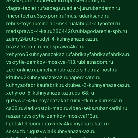
3-sex-porn.ru
ban-damn.ru
purse-factory.ru
viagra-tablet.ru
fasbags.ru
adler-jun.ru
bandamn.ru
fincontech.ru
3sexporn.ru
1mus.ru
darksand.ru
rebus-toys.ru
minelab-msk.ru
alabuga-cityhotel.ru
medsprawo-4-ka.ru
2864420.ru
blagodarenie-spb.ru
zajmy24.ru
tovudyi-4-kuhnyanazakaz.ru
brazzerscom.ru
medsprawo4ka.ru
xehyroo5kuhnyanazakaz.ru
fabrikayfabrikaefabrika.ru
vskrytie-zamkov-moskva-113.ru
biletnadom.ru
zed-online.ru
pimchax.ru
brazzers-hd.ru
z-host.ru
kitubeu2kuhnyanazakaz.ru
naperekate.ru
kuhnyaofabrikaufabrik.ru
kitubeu-2-kuhnyanazakaz.ru
xehyroo-5-kuhnyanazakaz.ru
cs-68.ru
guzywia-4-kuhnyanazakaz.ru
mir-tk.ru
vlknrussia.ru
cs68.ru
vladivostok-map.ru
video-seks.ru
bankaribi.ru
raszar.ru
vskrytie-zamkov-moskva113.ru
lipetsktelecom.ru
tovudyi4kuhnyanazakaz.ru
seksuzb.ru
guzywia4kuhnyanazakaz.ru