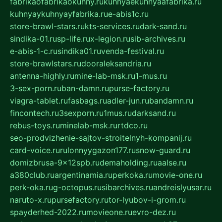
fabrikaofabrikaokuhny.ru
kuhnyaekuhnyaafabrika.ru
kuhnyaykuhnyayfabrika.ru
e-abis1c.ru
store-brawl-stars.ru
kts-services.ru
dark-sand.ru
sindika-01.ru
sp-life.ru
x-legion.ru
sib-archives.ru
e-abis-1-c.ru
sindika01.ru
venda-festival.ru
store-brawlstars.ru
dooraleksandria.ru
antenna-highly.ru
mine-lab-msk.ru
1-mus.ru
3-sex-porn.ru
ban-damn.ru
purse-factory.ru
viagra-tablet.ru
fasbags.ru
adler-jun.ru
bandamn.ru
fincontech.ru
3sexporn.ru
1mus.ru
darksand.ru
rebus-toys.ru
minelab-msk.ru
rtdco.ru
seo-prodvizhenie-sajtov-stroitelnyh-kompanij.ru
card-voice.ru
rulonnyygazon177.ru
snow-guard.ru
domizbrusa-9x12spb.ru
demaholding.ru
aalse.ru
a380club.ru
argentinamia.ru
perkoka.ru
movie-one.ru
perk-oka.ru
g-octopus.ru
sibarchives.ru
andreislyusar.ru
naruto-x.ru
pursefactory.ru
tor-lyubov-i-grom.ru
spayderhed-2022.ru
movieone.ru
evro-dez.ru