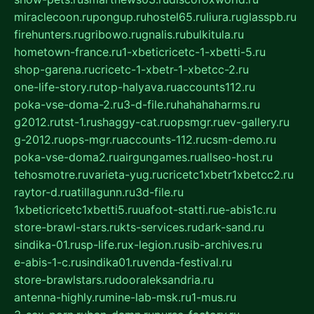
miraclecoon.ru
pongup.ru
hostel65.ru
liura.ru
glasspb.ru
firehunters.ru
gribowo.ru
gnalis.ru
bulkitula.ru
hometown-france.ru
1-xbeticricetc-1-xbetti-5.ru
shop-garena.ru
cricetc-1-xbetr-1-xbetcc-2.ru
one-life-story.ru
top-halyava.ru
accounts112.ru
poka-vse-doma-2.ru
3-d-file.ru
hahahaharms.ru
g2012.ru
tst-1.ru
shaggy-cat.ru
opsmgr.ru
ev-gallery.ru
g-2012.ru
ops-mgr.ru
accounts-112.ru
csm-demo.ru
poka-vse-doma2.ru
airgungames.ru
allseo-host.ru
tehosmotre.ru
varieta-yug.ru
cricetc1xbetr1xbetcc2.ru
raytor-d.ru
atillagunn.ru
3d-file.ru
1xbeticricetc1xbetti5.ru
uafoot-statti.ru
e-abis1c.ru
store-brawl-stars.ru
kts-services.ru
dark-sand.ru
sindika-01.ru
sp-life.ru
x-legion.ru
sib-archives.ru
e-abis-1-c.ru
sindika01.ru
venda-festival.ru
store-brawlstars.ru
dooraleksandria.ru
antenna-highly.ru
mine-lab-msk.ru
1-mus.ru