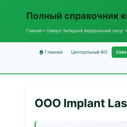
Полный справочник 
Главная
»
Северо-Западный федеральный округ
»
🏠 Главная
Центральный ФО
Севе
ООО Implant Las