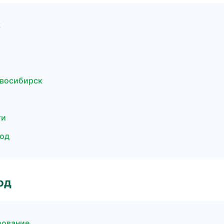
к
овосибирск
ти
род
од
рование