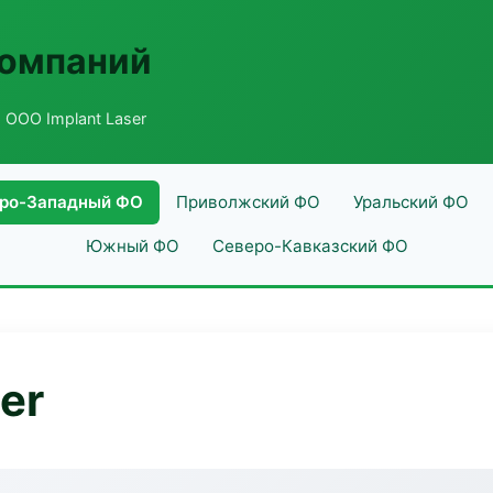
компаний
 ООО Implant Laser
ро-Западный ФО
Приволжский ФО
Уральский ФО
Южный ФО
Северо-Кавказский ФО
er