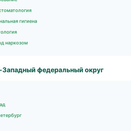
стоматология
нальная гигиена
тология
од наркозом
о-Западный федеральный округ
ад
Петербург