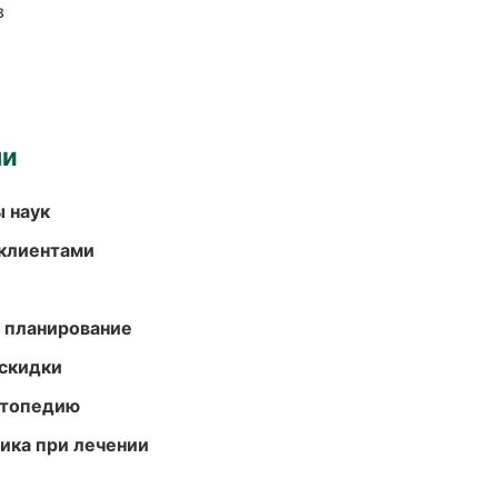
в
ми
ы наук
 клиентами
 планирование
скидки
ортопедию
тика при лечении