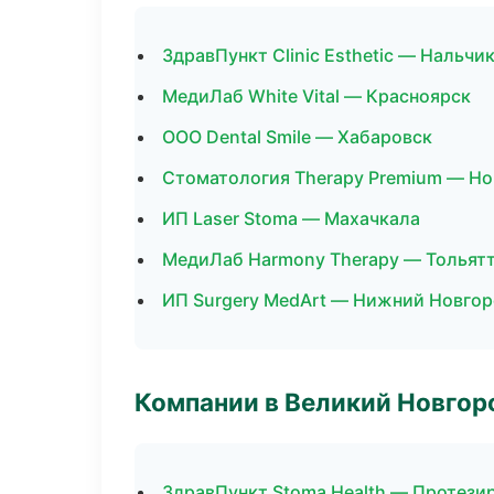
ЗдравПункт Clinic Esthetic — Нальчи
МедиЛаб White Vital — Красноярск
ООО Dental Smile — Хабаровск
Стоматология Therapy Premium — Н
ИП Laser Stoma — Махачкала
МедиЛаб Harmony Therapy — Тольят
ИП Surgery MedArt — Нижний Новго
Компании в Великий Новгор
ЗдравПункт Stoma Health — Протези