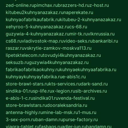
zed-online.ru
pimchax.ru
brazzers-hd.ru
z-host.ru
kitubeu2kuhnyanazakaz.ru
naperekate.ru
kuhnyaofabrikaufabrik.ru
kitubeu-2-kuhnyanazakaz.ru
xehyroo-5-kuhnyanazakaz.ru
cs-68.ru
guzywia-4-kuhnyanazakaz.ru
mir-tk.ru
vlknrussia.ru
cs68.ru
vladivostok-map.ru
video-seks.ru
bankaribi.ru
raszar.ru
vskrytie-zamkov-moskva113.ru
lipetsktelecom.ru
tovudyi4kuhnyanazakaz.ru
seksuzb.ru
guzywia4kuhnyanazakaz.ru
fabrikaofabrikaokuhny.ru
kuhnyaekuhnyaafabrika.ru
kuhnyaykuhnyayfabrika.ru
e-abis1c.ru
store-brawl-stars.ru
kts-services.ru
dark-sand.ru
sindika-01.ru
sp-life.ru
x-legion.ru
sib-archives.ru
e-abis-1-c.ru
sindika01.ru
venda-festival.ru
store-brawlstars.ru
dooraleksandria.ru
antenna-highly.ru
mine-lab-msk.ru
1-mus.ru
3-sex-porn.ru
ban-damn.ru
purse-factory.ru
viagra-tablet.ru
fasbags.ru
adler-jun.ru
bandamn.ru