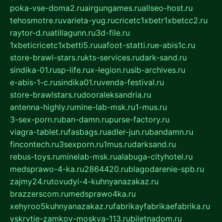
poka-vse-doma2.ru
airgungames.ru
allseo-host.ru
tehosmotre.ru
varieta-yug.ru
cricetc1xbetr1xbetcc2.ru
raytor-d.ru
atillagunn.ru
3d-file.ru
1xbeticricetc1xbetti5.ru
uafoot-statti.ru
e-abis1c.ru
store-brawl-stars.ru
kts-services.ru
dark-sand.ru
sindika-01.ru
sp-life.ru
x-legion.ru
sib-archives.ru
e-abis-1-c.ru
sindika01.ru
venda-festival.ru
store-brawlstars.ru
dooraleksandria.ru
antenna-highly.ru
mine-lab-msk.ru
1-mus.ru
3-sex-porn.ru
ban-damn.ru
purse-factory.ru
viagra-tablet.ru
fasbags.ru
adler-jun.ru
bandamn.ru
fincontech.ru
3sexporn.ru
1mus.ru
darksand.ru
rebus-toys.ru
minelab-msk.ru
alabuga-cityhotel.ru
medsprawo-4-ka.ru
2864420.ru
blagodarenie-spb.ru
zajmy24.ru
tovudyi-4-kuhnyanazakaz.ru
brazzerscom.ru
medsprawo4ka.ru
xehyroo5kuhnyanazakaz.ru
fabrikayfabrikaefabrika.ru
vskrytie-zamkov-moskva-113.ru
biletnadom.ru