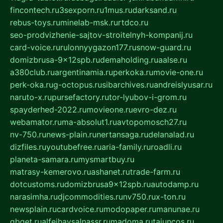
fincontech.ru
3sexporn.ru
1mus.ru
darksand.ru
rebus-toys.ru
minelab-msk.ru
rtdco.ru
seo-prodvizhenie-sajtov-stroitelnyh-kompanij.ru
card-voice.ru
rulonnyygazon177.ru
snow-guard.ru
domizbrusa-9x12spb.ru
demaholding.ru
aalse.ru
a380club.ru
argentinamia.ru
perkoka.ru
movie-one.ru
perk-oka.ru
g-octopus.ru
sibarchives.ru
andreislyusar.ru
naruto-x.ru
pursefactory.ru
tor-lyubov-i-grom.ru
spayderhed-2022.ru
movieone.ru
evro-dez.ru
webamator.ru
ma-absolut1.ru
avtopomosch27.ru
nv-750.ru
news-plain.ru
nertansaga.ru
delanalad.ru
dizfiles.ru
youtubefree.ru
aria-family.ru
roadli.ru
planeta-samara.ru
mysmartbuy.ru
matrasy-kemerovo.ru
ashanet.ru
trade-farm.ru
dotcustoms.ru
domizbrusa9x12spb.ru
autodamp.ru
narasimha.ru
djcommodities.ru
nv750.ru
x-ton.ru
newsplain.ru
cardvoice.ru
modopaper.ru
manunae.ru
gbget.ru
alfeihavsalnassr.ru
madoma.ru
tajuncos.ru