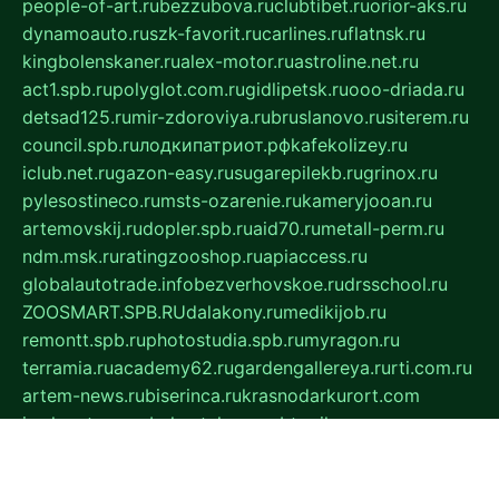
people-of-art.ru
bezzubova.ru
clubtibet.ru
orior-aks.ru
dynamoauto.ru
szk-favorit.ru
carlines.ru
flatnsk.ru
kingbolenskaner.ru
alex-motor.ru
astroline.net.ru
act1.spb.ru
polyglot.com.ru
gidlipetsk.ru
ooo-driada.ru
detsad125.ru
mir-zdoroviya.ru
bruslanovo.ru
siterem.ru
council.spb.ru
лодкипатриот.рф
kafekolizey.ru
iclub.net.ru
gazon-easy.ru
sugarepilekb.ru
grinox.ru
pylesostineco.ru
msts-ozarenie.ru
kameryjooan.ru
artemovskij.ru
dopler.spb.ru
aid70.ru
metall-perm.ru
ndm.msk.ru
ratingzooshop.ru
apiaccess.ru
globalautotrade.info
bezverhovskoe.ru
drsschool.ru
ZOOSMART.SPB.RU
dalakony.ru
medikijob.ru
remontt.spb.ru
photostudia.spb.ru
myragon.ru
terramia.ru
academy62.ru
gardengallereya.ru
rti.com.ru
artem-news.ru
biserinca.ru
krasnodarkurort.com
imshowtv.ru
mebel-v-tule.ru
mobtopik.ru
pcsecurity.net.ru
tool-sib.ru
multimetrunit.ru
sp-tour.ru
fan-cs.ru
santeh-russia.ru
symbian9.net.ru
DSHAIR.RU