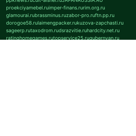
proekciyamebel.ru
imper-finans.ru
rim.org.ru
glamourai.ru
brassminus.ru
zabor-pro.ru
ftn.pp.ru
dorogoe58.ru
laimengpacker.ru
kuzova-zapchasti.ru
sageerp.ru
taxodrom.ru
dsrazvitie.ru
hardcity.net.ru
ratinghomegames.ru
topservice25.ru
gubernyan.ru
gtglasslined.ru
ii4.ru
tssport.spb.ru
andorra24.com
blackwallstreet.ru
oboimos.ru
optim-doors.com.ru
ikuch.ru
nycr.org.ru
npa21.ru
vremya-ch.spb.ru
desert000.ru
ivtorgi.ru
ifiori.ru
catalog-statei.ru
dcv.org.ru
spetsmaster174.ru
ipkameryhiseeu.ru
dum26.ru
ruspol.spb.ru
fr-opendp.ru
kam-solnyshko.ru
cheyenne-arapaho.ru
sevzapmetal.spb.ru
ted-lapidus.spb.ru
parasite-eliminator.ru
sigma-complete.ru
modernworld.ru
dama-moda.ru
eholot-group.ru
sk-nvkz.ru
DRONGOLD.RU
democratia2.ru
i-farmer.ru
mass-sport.org
jablonex.spb.ru
bookmess.ru
linkword.ru