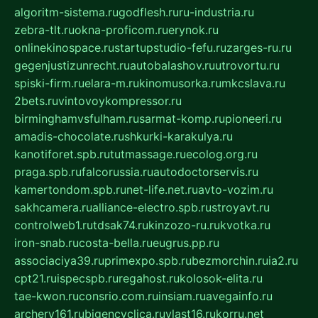
algoritm-sistema.ru
godflesh.ru
ru-industria.ru
zebra-tlt.ru
okna-proficom.ru
erynok.ru
onlinekinospace.ru
startupstudio-fefu.ru
zarges-ru.ru
gegenjustizunrecht.ru
autobalashov.ru
utrovortu.ru
spiski-firm.ru
elara-m.ru
kinomusorka.ru
mkcslava.ru
2bets.ru
vintovoykompressor.ru
birminghamvsfulham.ru
sarmat-komp.ru
pioneeri.ru
amadis-chocolate.ru
shkurki-karakulya.ru
kanotiforet.spb.ru
tutmassage.ru
ecolog.org.ru
praga.spb.ru
falcorussia.ru
autodoctorservis.ru
kamertondom.spb.ru
net-life.net.ru
avto-vozim.ru
sakhcamera.ru
alliance-electro.spb.ru
stroyavt.ru
controlweb1.ru
tdsak74.ru
kinzozo-ru.ru
kvotka.ru
iron-snab.ru
costa-bella.ru
eugrus.pp.ru
associaciya39.ru
primexpo.spb.ru
bezmorchin.ru
ia2.ru
cpt21.ru
ispecspb.ru
regahost.ru
kolosok-elita.ru
tae-kwon.ru
consrio.com.ru
insiam.ru
avegainfo.ru
archery161.ru
bigencyclica.ru
vlast16.ru
korru.net