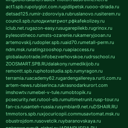
act1.spb.ru
polyglot.com.ru
gidlipetsk.ru
ooo-driada.ru
detsad125.ru
mir-zdoroviya.ru
bruslanovo.ru
siterem.ru
council.spb.ru
лодкипатриот.рф
kafekolizey.ru
iclub.net.ru
gazon-easy.ru
sugarepilekb.ru
grinox.ru
pylesostineco.ru
msts-ozarenie.ru
kameryjooan.ru
artemovskij.ru
dopler.spb.ru
aid70.ru
metall-perm.ru
ndm.msk.ru
ratingzooshop.ru
apiaccess.ru
globalautotrade.info
bezverhovskoe.ru
drsschool.ru
ZOOSMART.SPB.RU
dalakony.ru
medikijob.ru
remontt.spb.ru
photostudia.spb.ru
myragon.ru
terramia.ru
academy62.ru
gardengallereya.ru
rti.com.ru
artem-news.ru
biserinca.ru
krasnodarkurort.com
imshowtv.ru
mebel-v-tule.ru
mobtopik.ru
pcsecurity.net.ru
tool-sib.ru
multimetrunit.ru
sp-tour.ru
fan-cs.ru
santeh-russia.ru
symbian9.net.ru
DSHAIR.RU
tmmotors.spb.ru
xjocuricopii.com
musavtomat.msk.ru
obustrojdom.ru
sovetcik.ru
ybaranovskaya.ru
ppknews.ru
cult-alshei.ru
JAPANRUSSIA.RU