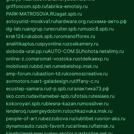
griffoncom.spb.ru
fabrika-emotsiy.ru
PARK-MATROSOVA.RU
agat.spb.ru
avtoyurist-moskva1.ru
hardware.org.ru
схема-авто.рф
dg-lab.ru
angrup.ru
recruiter.spb.ru
music8.spb.ru
krsk124.ru
kubok.spb.ru
romanofforex.ru
analitikaplus.ru
spyonline.ru
zosikamery.ru
sloboda-ural.pp.ru
AUTO-COM.SU
hohota.net
alimy.ru
online-z.com
aromat-vostoka.ru
otdelkaexp.ru
mobilvest.ru
bbd.net.ru
mebelshop.msk.ru
smp-forum.ru
bastion-td.ru
kosmoscreative.ru
avrmotors.ru
art-galadesign.ru
tiffany-c.ru
ecostep-samara.ru
d-p.spb.ru
галактика73.рф
sko.com.ru
davitamebel-spb.ru
fotsis.ru
tesiaes.ru
kokoroyari.spb.ru
blesna-kazan.ru
mossilver.ru
lenderoq.ru
sergeydobrin.ru
tochkazvuka.msk.ru
people-of-art.ru
bezzubova.ru
clubtibet.ru
orior-aks.ru
dynamoauto.ru
szk-favorit.ru
carlines.ru
flatnsk.ru
kingbolenskaner.ru
alex-motor.ru
astroline.net.ru