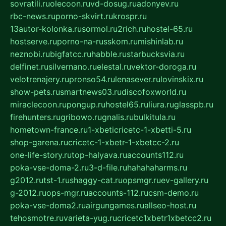
sovratili.ru
olecoon.ru
vd-dosug.ru
adonyev.ru
rbc-news.ru
porno-skvirt.ru
krospr.ru
13autor-kolonka.ru
sormol.ru
2rich.ru
hostel-65.ru
hostserve.ru
porno-na-russkom.ru
mishinlab.ru
neznobi.ru
bigfatcc.ru
habble.ru
starbucksvia.ru
delfinet.ru
silvernano.ru
elestal.ru
vektor-doroga.ru
velotrenajery.ru
pronso54.ru
lenasever.ru
lovinskix.ru
show-pets.ru
smartnews03.ru
discofoxworld.ru
miraclecoon.ru
pongup.ru
hostel65.ru
liura.ru
glasspb.ru
firehunters.ru
gribowo.ru
gnalis.ru
bulkitula.ru
hometown-france.ru
1-xbeticricetc-1-xbetti-5.ru
shop-garena.ru
cricetc-1-xbetr-1-xbetcc-2.ru
one-life-story.ru
top-halyava.ru
accounts112.ru
poka-vse-doma-2.ru
3-d-file.ru
hahahaharms.ru
g2012.ru
tst-1.ru
shaggy-cat.ru
opsmgr.ru
ev-gallery.ru
g-2012.ru
ops-mgr.ru
accounts-112.ru
csm-demo.ru
poka-vse-doma2.ru
airgungames.ru
allseo-host.ru
tehosmotre.ru
varieta-yug.ru
cricetc1xbetr1xbetcc2.ru