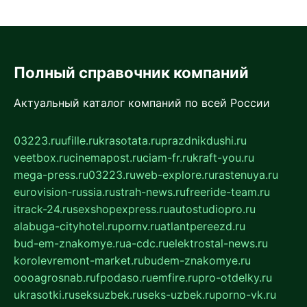
Полный справочник компаний
Актуальный каталог компаний по всей России
03223.ru
ufille.ru
krasotata.ru
prazdnikdushi.ru
veetbox.ru
cinemapost.ru
ciam-fr.ru
kraft-you.ru
mega-press.ru
03223.ru
web-explore.ru
rastenuya.ru
eurovision-russia.ru
strah-news.ru
freeride-team.ru
itrack-24.ru
sexshopexpress.ru
autostudiopro.ru
alabuga-cityhotel.ru
pornv.ru
atlantpereezd.ru
bud-em-znakomye.ru
a-cdc.ru
elektrostal-news.ru
korolevremont-market.ru
budem-znakomye.ru
oooagrosnab.ru
fpodaso.ru
emfire.ru
pro-otdelky.ru
ukrasotki.ru
seksuzbek.ru
seks-uzbek.ru
porno-vk.ru