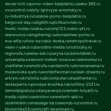
slovar-ivrit.ru
porno-video-besplatno.ru
seks-365.ru
ovucontrol.ru
sloty-igrovyye-avtomaty.ru
ru-industriya.ru
russkoe-porno-besplatno.ru
belgorod-day.ru
digilith.ru
pichkurovlab.ru
medic-today.ru
taksu.ru
comp123.ru
don-ykt.ru
teensvoice.ru
imgsharing.ru
domashnee-porno.ru
eva-elfie.ru
foto-tur.ru
biz-doska.ru
metropoltravel.ru
veslo-i-yakor.ru
borodino-media.ru
rostotsky.ru
regionufa.ru
weiss-bet.ru
zaryna.ru
casinotablet.ru
universalia.ru
remont-mebeli-moscow.ru
termomur.ru
clubfisher.ru
remstirufa.ru
erdamchi.ru
doramamama.ru
muraviovka-park.ru
worldofwoman.ru
clean-dreams.ru
arkrym.ru
kristinita.ru
dircomputer.ru
healthenter.ru
textexperts.ru
pivnaya-kruzhka.ru
kinofilmy-2021.ru
demolalapaluza.ru
tanyavanya.ru
remstir-tolyatti.ru
msdip.ru
jdol.ru
sokolovr.ru
newtech-spb.ru
rezemkleim.ru
massage-tai.ru
seonub.ru
zvonitut.ru
biolisichka24.ru
mncraft-download.ru