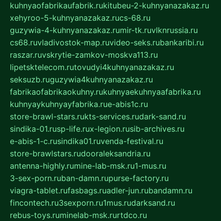
kuhnyaofabrikaufabrik.ru
kitubeu-2-kuhnyanazakaz.ru
xehyroo-5-kuhnyanazakaz.ru
cs-68.ru
guzywia-4-kuhnyanazakaz.ru
mir-tk.ru
vlknrussia.ru
cs68.ru
vladivostok-map.ru
video-seks.ru
bankaribi.ru
raszar.ru
vskrytie-zamkov-moskva113.ru
lipetsktelecom.ru
tovudyi4kuhnyanazakaz.ru
seksuzb.ru
guzywia4kuhnyanazakaz.ru
fabrikaofabrikaokuhny.ru
kuhnyaekuhnyaafabrika.ru
kuhnyaykuhnyayfabrika.ru
e-abis1c.ru
store-brawl-stars.ru
kts-services.ru
dark-sand.ru
sindika-01.ru
sp-life.ru
x-legion.ru
sib-archives.ru
e-abis-1-c.ru
sindika01.ru
venda-festival.ru
store-brawlstars.ru
dooraleksandria.ru
antenna-highly.ru
mine-lab-msk.ru
1-mus.ru
3-sex-porn.ru
ban-damn.ru
purse-factory.ru
viagra-tablet.ru
fasbags.ru
adler-jun.ru
bandamn.ru
fincontech.ru
3sexporn.ru
1mus.ru
darksand.ru
rebus-toys.ru
minelab-msk.ru
rtdco.ru