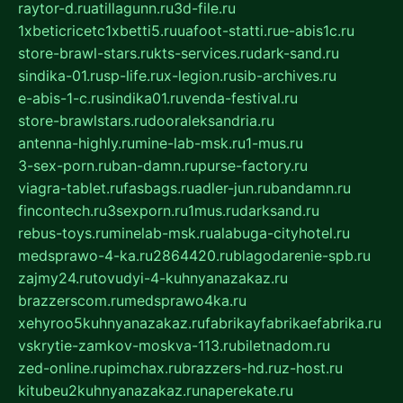
raytor-d.ru
atillagunn.ru
3d-file.ru
1xbeticricetc1xbetti5.ru
uafoot-statti.ru
e-abis1c.ru
store-brawl-stars.ru
kts-services.ru
dark-sand.ru
sindika-01.ru
sp-life.ru
x-legion.ru
sib-archives.ru
e-abis-1-c.ru
sindika01.ru
venda-festival.ru
store-brawlstars.ru
dooraleksandria.ru
antenna-highly.ru
mine-lab-msk.ru
1-mus.ru
3-sex-porn.ru
ban-damn.ru
purse-factory.ru
viagra-tablet.ru
fasbags.ru
adler-jun.ru
bandamn.ru
fincontech.ru
3sexporn.ru
1mus.ru
darksand.ru
rebus-toys.ru
minelab-msk.ru
alabuga-cityhotel.ru
medsprawo-4-ka.ru
2864420.ru
blagodarenie-spb.ru
zajmy24.ru
tovudyi-4-kuhnyanazakaz.ru
brazzerscom.ru
medsprawo4ka.ru
xehyroo5kuhnyanazakaz.ru
fabrikayfabrikaefabrika.ru
vskrytie-zamkov-moskva-113.ru
biletnadom.ru
zed-online.ru
pimchax.ru
brazzers-hd.ru
z-host.ru
kitubeu2kuhnyanazakaz.ru
naperekate.ru