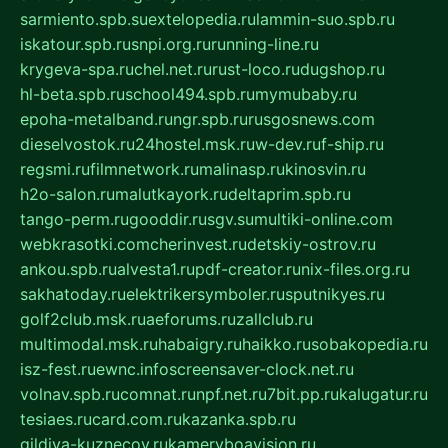
sarmiento.spb.su
extelopedia.ru
lammin-suo.spb.ru
iskatour.spb.ru
snpi.org.ru
running-line.ru
krygeva-spa.ru
chel.net.ru
rust-loco.ru
dugshop.ru
hl-beta.spb.ru
school494.spb.ru
mymubaby.ru
epoha-metalband.ru
ngr.spb.ru
rusgosnews.com
dieselvostok.ru
24hostel.msk.ru
w-dev.ru
f-ship.ru
regsmi.ru
filmnetwork.ru
malinasp.ru
kinosvin.ru
h2o-salon.ru
malutkayork.ru
deltaprim.spb.ru
tango-perm.ru
gooddir.ru
sgv.su
multiki-online.com
webkrasotki.com
cherinvest.ru
detskiy-ostrov.ru
ankou.spb.ru
alvesta1.ru
pdf-creator.ru
nix-files.org.ru
sakhatoday.ru
elektrikersymboler.ru
sputnikyes.ru
golf2club.msk.ru
aeforums.ru
zallclub.ru
multimodal.msk.ru
habaigry.ru
haikko.ru
sobakopedia.ru
isz-fest.ru
ewnc.info
screensaver-clock.net.ru
volnav.spb.ru
comnat.ru
npf.net.ru
7bit.pp.ru
kalugatur.ru
tesiaes.ru
card.com.ru
kazanka.spb.ru
gildiya-kuznecov.ru
kameryboavision.ru