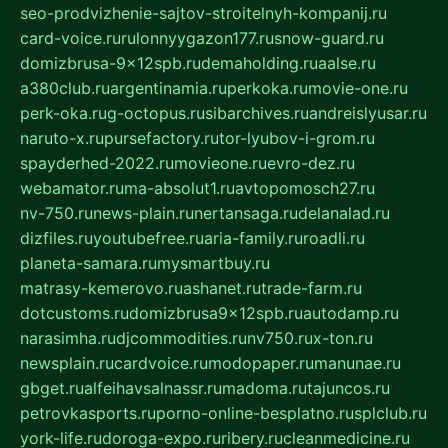
seo-prodvizhenie-sajtov-stroitelnyh-kompanij.ru
card-voice.ru
rulonnyygazon177.ru
snow-guard.ru
domizbrusa-9x12spb.ru
demaholding.ru
aalse.ru
a380club.ru
argentinamia.ru
perkoka.ru
movie-one.ru
perk-oka.ru
g-octopus.ru
sibarchives.ru
andreislyusar.ru
naruto-x.ru
pursefactory.ru
tor-lyubov-i-grom.ru
spayderhed-2022.ru
movieone.ru
evro-dez.ru
webamator.ru
ma-absolut1.ru
avtopomosch27.ru
nv-750.ru
news-plain.ru
nertansaga.ru
delanalad.ru
dizfiles.ru
youtubefree.ru
aria-family.ru
roadli.ru
planeta-samara.ru
mysmartbuy.ru
matrasy-kemerovo.ru
ashanet.ru
trade-farm.ru
dotcustoms.ru
domizbrusa9x12spb.ru
autodamp.ru
narasimha.ru
djcommodities.ru
nv750.ru
x-ton.ru
newsplain.ru
cardvoice.ru
modopaper.ru
manunae.ru
gbget.ru
alfeihavsalnassr.ru
madoma.ru
tajuncos.ru
petrovkasports.ru
porno-online-besplatno.ru
splclub.ru
york-life.ru
doroga-expo.ru
ribery.ru
cleanmedicine.ru